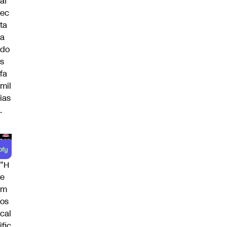
af
ec
ta
a
do
s
fa
mil
ias
.
"H
e
m
os
cal
ific