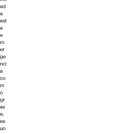
ad
a
est
a
e
m
er
ge
nci
a
co
m
o
gr
av
e,
es
un