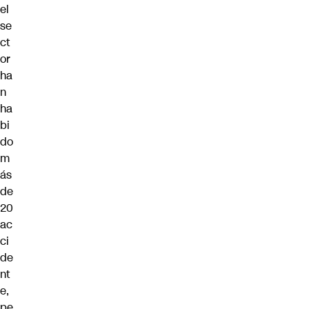
el
se
ct
or
ha
n
ha
bi
do
m
ás
de
20
ac
ci
de
nt
e,
pe