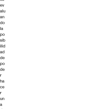
ev
alu
an
do
la
po
sib
ilid
ad
de
po
de
r
ha
ce
r
un
a