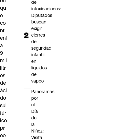
ón
de
qu
intoxicaciones:
e
Diputados
buscan
co
exigir
nt
cierres
ení
de
a
seguridad
9
infantil
mil
en
litr
líquidos
de
os
vapeo
de
áci
Panoramas
do
por
el
sul
Día
fúr
de
ico
la
pr
Niñez:
eo
Visita