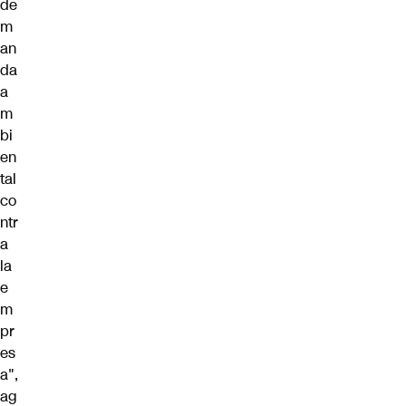
de
m
an
da
a
m
bi
en
tal
co
ntr
a
la
e
m
pr
es
a",
ag