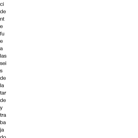
ci
de
nt
e
fu
e
a
las
sei
s
de
la
tar
de
y
tra
ba
ja
do