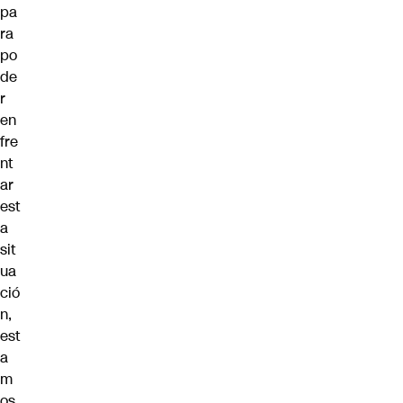
pa
ra
po
de
r
en
fre
nt
ar
est
a
sit
ua
ció
n,
est
a
m
os