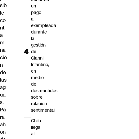
sib
un
le
pago
a
co
exempleada
nt
durante
a
la
mi
gestión
na
de
ció
Gianni
n
Infantino,
en
de
medio
las
de
ag
desmentidos
ua
sobre
s.
relación
Pa
sentimental
ra
Chile
ah
llega
on
al