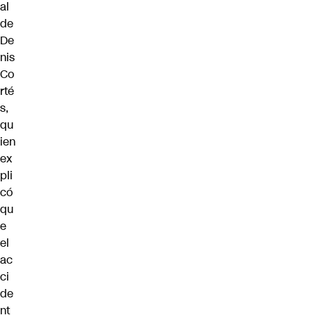
al
de
De
nis
Co
rté
s,
qu
ien
ex
pli
có
qu
e
el
ac
ci
de
nt