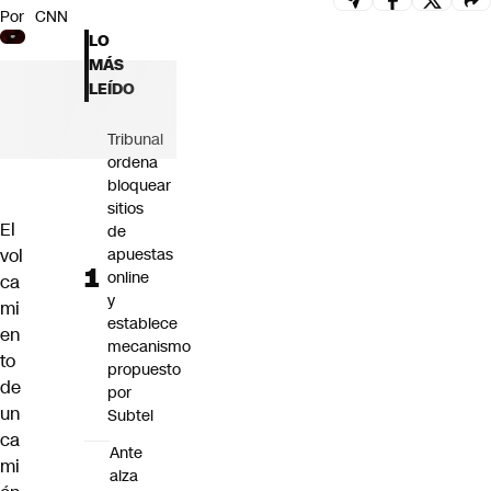
Por
CNN
Futuro 360
LO
Opinión
MÁS
LEÍDO
Tribunal
ordena
bloquear
sitios
El
de
vol
apuestas
online
ca
y
mi
establece
en
mecanismo
to
propuesto
de
por
un
Subtel
ca
Ante
mi
alza