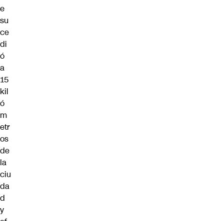
e
su
ce
di
ó
a
15
kil
ó
m
etr
os
de
la
ciu
da
d
y