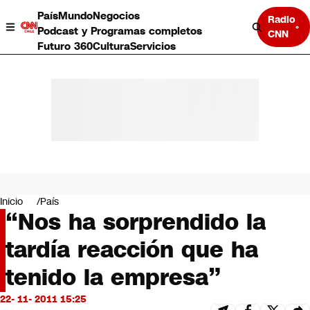
País
Mundo
Negocios
Radio
Podcast y Programas completos
CNN
Futuro 360
Cultura
Servicios
País
Mundo
Negocios
Inicio
País
“Nos ha sorprendido la
Deportes
Programas completos
tardía reacción que ha
Cultura
Servicios
tenido la empresa”
Bits
CNN Data
22- 11- 2011 15:25
CNN tiempo