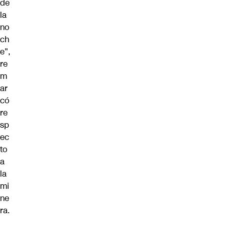
de
la
no
ch
e",
re
m
ar
có
re
sp
ec
to
a
la
mi
ne
ra.