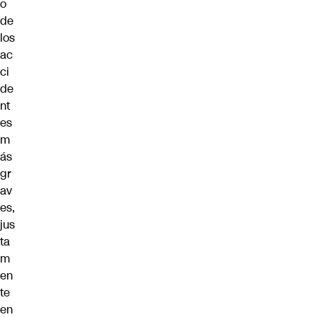
o
de
los
ac
ci
de
nt
es
m
ás
gr
av
es,
jus
ta
m
en
te
en