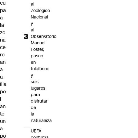
cu
al
pa
Zoológico
Nacional
a
y
la
al
zo
Observatorio
na
Manuel
ce
Foster,
rc
paseo
an
en
teleférico
a
y
a
seis
Illa
lugares
pe
para
l
disfrutar
an
de
te
la
naturaleza
un
a
UEFA
po
confirma