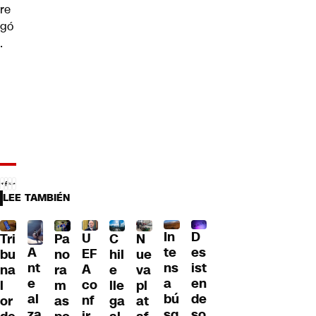
re
gó
.
LEE TAMBIÉN
D
In
U
Tri
Pa
C
N
A
es
te
EF
bu
no
hil
ue
nt
ist
ns
A
na
ra
e
va
e
en
a
co
l
m
lle
pl
al
de
bú
nf
or
as
ga
at
za
so
sq
ir