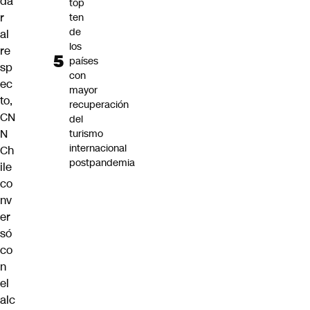
da
top
r
ten
de
al
los
re
países
sp
con
ec
mayor
to,
recuperación
CN
del
N
turismo
internacional
Ch
postpandemia
ile
co
nv
er
só
co
n
el
alc