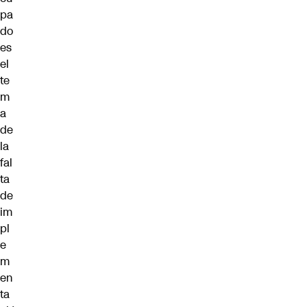
pa
do
es
el
te
m
a
de
la
fal
ta
de
im
pl
e
m
en
ta