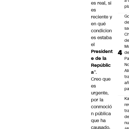
a 
es real, si
pl
es
Go
reciente y
de
en qué
sa
condicion
Ch
es estaba
de
el
Mo
President
d
e de la
Pa
N
Repúblic
Al
a
“.
tr
Creo que
añ
es
pa
urgente,
Ka
por la
re
conmoció
tr
n pública
de
que ha
n
causado,
ál