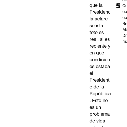
que la
Co
co
Presidenc
c
ia aclare
Br
si esta
Ma
foto es
Dr
real, si es
m
reciente y
en qué
condicion
es estaba
el
President
e de la
República
. Este no
es un
problema
de vida