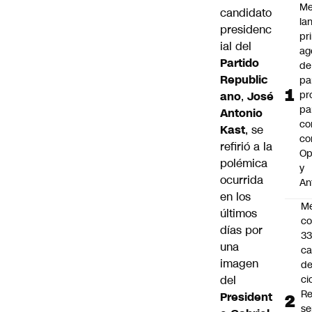
Me
candidato
la
presidenc
pr
ial del
ag
Partido
de
Republic
pa
pr
ano
,
José
pa
Antonio
co
Kast
, se
co
refirió a la
Op
polémica
y
ocurrida
An
en los
Mé
últimos
co
días por
3
una
ca
imagen
d
ci
del
R
President
se