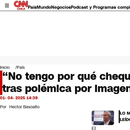
País
Mundo
Negocios
Podcast y Programas comp
País
Mundo
Inicio
País
Negocios
“No tengo por qué cheque
Deportes
tras polémica por image
Programas completos
Cultura
Servicios
01- 04- 2025 14:39
Bits
Por
Hector Basoalto
CNN Data
LO 
CNN tiempo
LEÍD
Futuro 360
El
Opinión