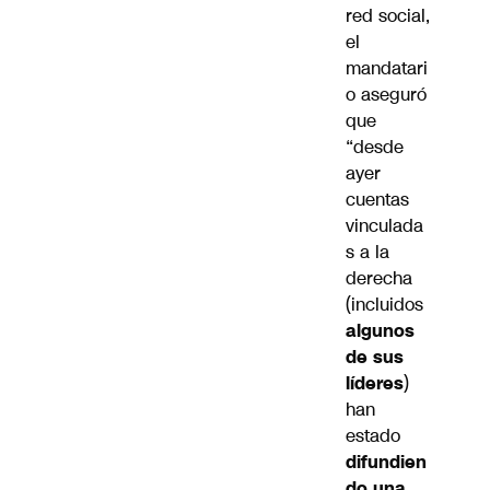
red social,
el
mandatari
o aseguró
que
“desde
ayer
cuentas
vinculada
s a la
derecha
(incluidos
algunos
de sus
líderes
)
han
estado
difundien
do una