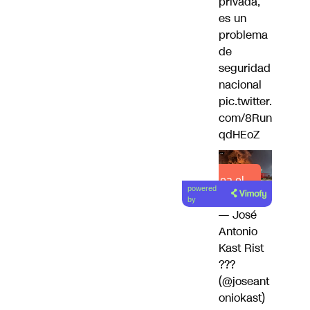
privada,
es un
problema
de
seguridad
nacional
pic.twitter.
com/8Run
qdHEoZ
Lea el
powered
artículo
by
— José
Antonio
Kast Rist
???
(@joseant
oniokast)