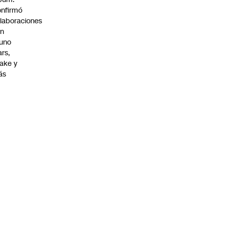
nfirmó
laboraciones
on
uno
rs,
ake y
ás