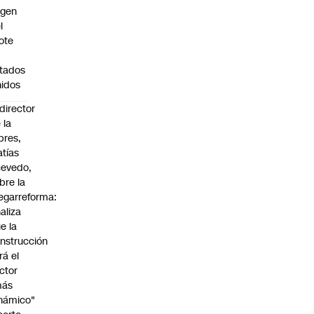
igen
l
ote
n
tados
idos
director
 la
pres,
tías
evedo,
bre la
garreforma:
aliza
e la
nstrucción
rá el
ctor
más
námico"