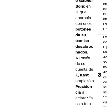
e Gabriel
or
Boric
en
de
la que
br
aparecía
e
con unos
Es
Un
botones
de su
Ex
camisa
de
desabroc
Di
hados
.
Ma
Ac
A través
so
de su
me
cuenta de
An
X,
Kast
qu
emplazó a
co
Presiden
se
cia
a
se
"
aclarar “si
di
esta foto