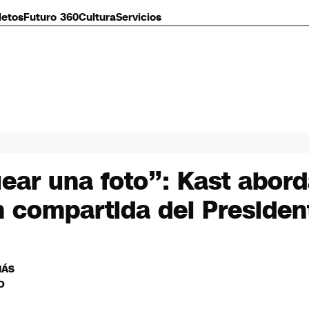
letos
Futuro 360
Cultura
Servicios
ar una foto”: Kast aborda
n compartida del Presiden
MÁS
O