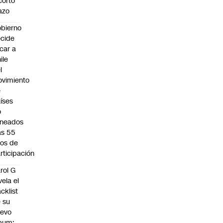
corto
azo
bierno
cide
car a
ile
l
vimiento
e
íses
o
ineados
as 55
os de
rticipación
rol G
vela el
acklist
 su
uevo
bum: