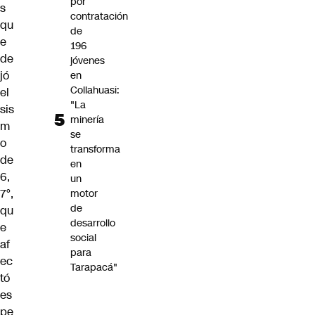
por
s
contratación
qu
de
e
196
de
jóvenes
jó
en
Collahuasi:
el
"La
sis
minería
m
se
o
transforma
de
en
6,
un
7°,
motor
de
qu
desarrollo
e
social
af
para
ec
Tarapacá"
tó
es
pe