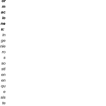
or
m
ac
io
ne
s:
In
ge
nie
ro
s
so
sti
en
en
qu
e
sis
te