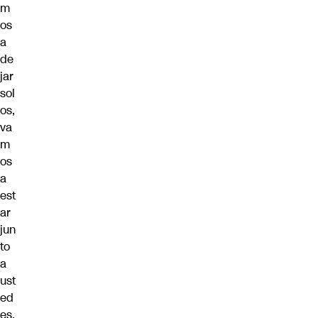
m
os
a
de
jar
sol
os,
va
m
os
a
est
ar
jun
to
a
ust
ed
es,