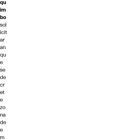
qu
im
bo
sol
icit
ar
an
qu
e
se
de
cr
et
e
zo
na
de
e
m