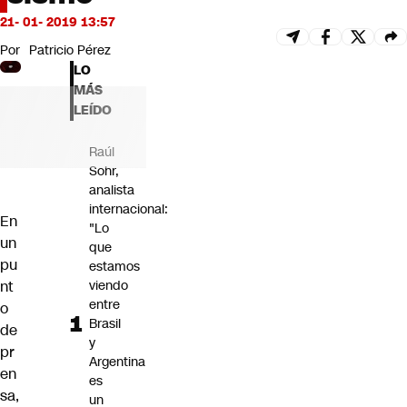
Futuro 360
21- 01- 2019 13:57
Opinión
Por
Patricio Pérez
LO
MÁS
LEÍDO
Raúl
Sohr,
analista
internacional:
En
"Lo
un
que
pu
estamos
nt
viendo
entre
o
Brasil
de
y
pr
Argentina
en
es
sa,
un