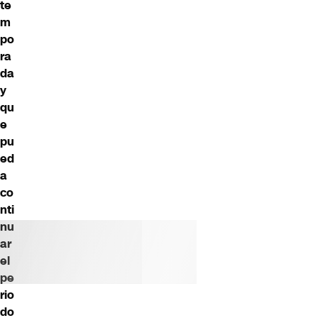
te
m
po
ra
da
y
qu
e
pu
ed
a
co
nti
nu
ar
el
pe
rio
do