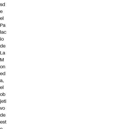
sd
e
el
Pa
lac
io
de
La
M
on
ed
a,
el
ob
jeti
vo
de
est
e