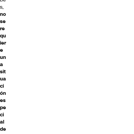
s,
no
se
re
qu
ier
e
un
a
sit
ua
ci
ón
es
pe
ci
al
de