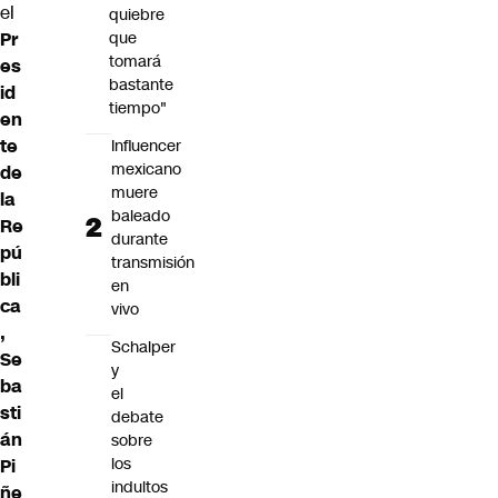
el
quiebre
Pr
que
tomará
es
bastante
id
tiempo"
en
te
Influencer
mexicano
de
muere
la
baleado
Re
durante
pú
transmisión
bli
en
ca
vivo
,
Schalper
Se
y
ba
el
sti
debate
án
sobre
los
Pi
indultos
ñe