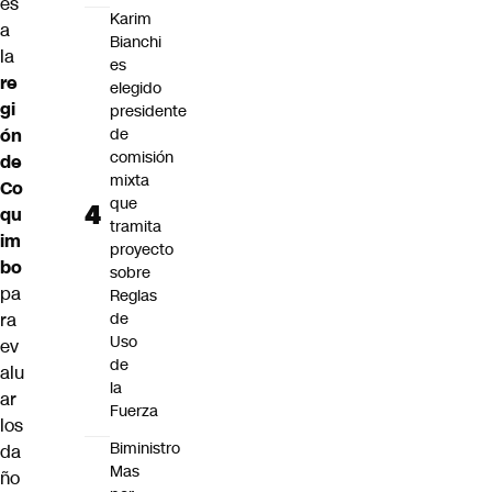
es
Karim
a
Bianchi
la
es
re
elegido
gi
presidente
ón
de
comisión
de
mixta
Co
que
qu
tramita
im
proyecto
bo
sobre
pa
Reglas
ra
de
Uso
ev
de
alu
la
ar
Fuerza
los
Biministro
da
Mas
ño