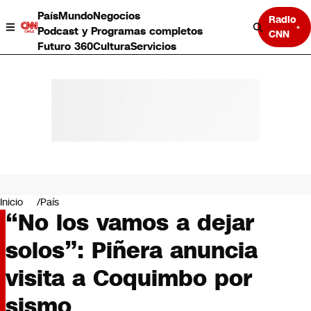
País
Mundo
Negocios
Radio
Podcast y Programas completos
CNN
Futuro 360
Cultura
Servicios
País
Mundo
Negocios
Inicio
País
“No los vamos a dejar
Deportes
Programas completos
solos”: Piñera anuncia
Cultura
Servicios
visita a Coquimbo por
Bits
CNN Data
sismo
CNN tiempo