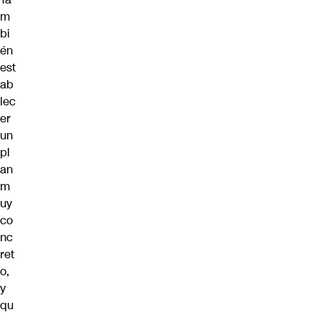
m
bi
én
est
ab
lec
er
un
pl
an
m
uy
co
nc
ret
o,
y
qu