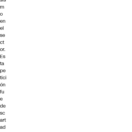
m
o
en
el
se
ct
or.
Es
ta
pe
tici
ón
fu
e
de
sc
art
ad