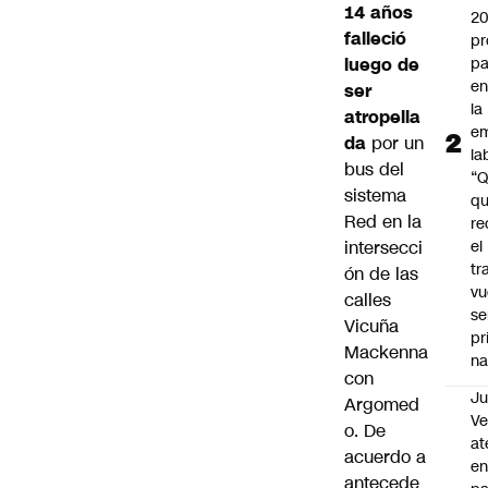
14 años
2
falleció
pr
luego de
pa
en
ser
la
atropella
em
da
por un
la
bus del
“
sistema
q
Red en la
re
intersecci
el
tr
ón de las
vu
calles
se
Vicuña
pr
Mackenna
na
con
Ju
Argomed
V
o. De
at
acuerdo a
en
antecede