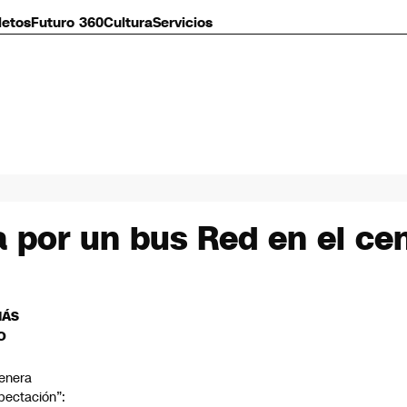
letos
Futuro 360
Cultura
Servicios
a por un bus Red en el ce
MÁS
O
enera
pectación”: