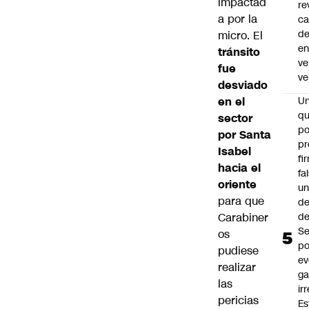
impactad
re
a por la
ca
d
micro. El
e
tránsito
ve
fue
ve
desviado
en el
U
qu
sector
po
por Santa
pr
Isabel
fi
hacia el
fa
oriente
u
para que
de
Carabiner
de
Se
os
po
pudiese
ev
realizar
ga
las
ir
pericias
Es