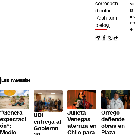
correspon
sa
dientes.
la
in
[/dsh_tum
co
blelog]
el
LEE TAMBIÉN
“Genera
Julieta
Orrego
UDI
expectaci
Venegas
defiende
entrega al
ón”:
aterriza en
obras en
Gobierno
Medio
Chile para
Plaza
20