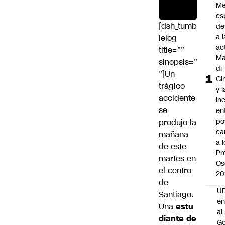
Me
es
[dsh_tumb
de
a l
lelog
ac
title=””
Ma
sinopsis=”
di
”]Un
Gi
trágico
y l
accidente
in
se
en
po
produjo la
ca
mañana
a 
de este
Pr
martes en
Os
el centro
20
de
UD
Santiago.
en
Una
estu
al
diante de
Go