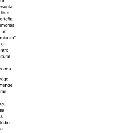
ra
esentar
 libro
orteña.
emorias
 un
mienzo”
 el
ntro
ltural
a
oneda
rego
fiende
ras
n
aza
lia
as
tudio
ue