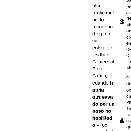
pa
ntes
pr
preliminar
su
“N
es, la
M
menor se
de
dirigía a
co
su
en
colegio, el
Ce
Instituto
Cu
Comercial
L
M
Blas
Cañas,
Or
cuando
h
de
abría
ob
e
atravesa
Pl
do por un
Ita
paso no
tr
habilitad
es
o
y fue
q