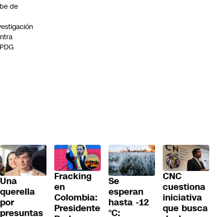
be de
vestigación
ntra
 PDG
Fracking
CNC
Una
Se
en
cuestiona
querella
esperan
Colombia:
iniciativa
por
hasta -12
Presidente
que busca
presuntas
°C: