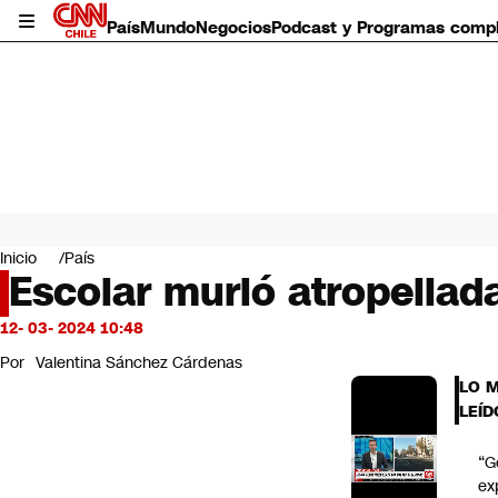
País
Mundo
Negocios
Podcast y Programas comp
País
Mundo
Inicio
País
Negocios
Escolar murió atropellad
Deportes
Programas completos
12- 03- 2024 10:48
Cultura
Por
Valentina Sánchez Cárdenas
Servicios
LO 
Bits
LEÍD
CNN Data
CNN tiempo
“G
Futuro 360
ex
Opinión