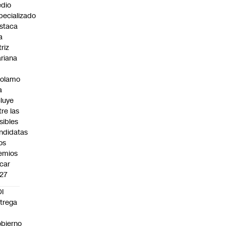
dio
pecializado
staca
a
triz
riana
rolamo
a
cluye
tre las
sibles
ndidatas
los
emios
car
27
I
trega
bierno