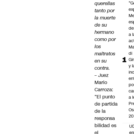
querellas
“G
ex
tanto por
Me
la muerte
es
de su
de
hermano
a l
como por
ac
los
Ma
maltratos
di
Gi
en su
y l
contra.
in
–
Juez
en
Mario
po
Carroza:
ca
“El punto
a 
de partida
Pr
Os
de la
20
responsa
bilidad es
UD
el
en