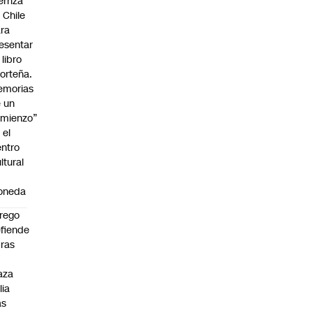
erriza
 Chile
ra
esentar
 libro
orteña.
emorias
 un
mienzo”
 el
ntro
ltural
a
oneda
rego
fiende
ras
n
aza
lia
as