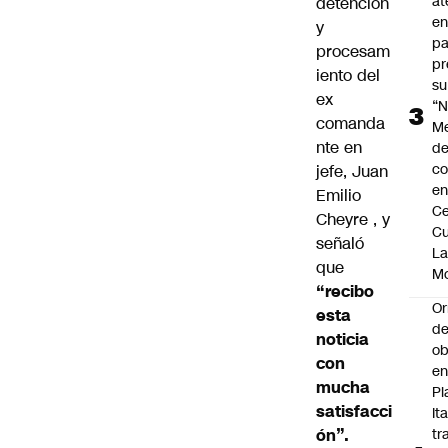
at
detención
en
y
pa
procesam
pr
iento del
su
ex
“N
comanda
M
nte en
de
co
jefe, Juan
en
Emilio
Ce
Cheyre
, y
Cu
señaló
L
que
M
“recibo
Or
esta
de
noticia
ob
con
e
mucha
Pl
satisfacci
Ita
ón”.
tr