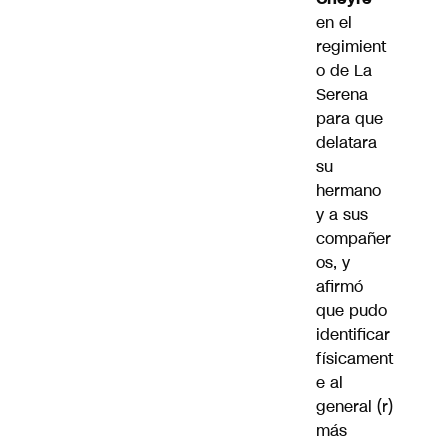
en el
regimient
o de La
Serena
para que
delatara
su
hermano
y a sus
compañer
os, y
afirmó
que pudo
identificar
físicament
e al
general (r)
más