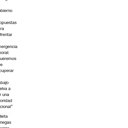
bierno
0
opuestas
ra
frentar
ergencia
boral:
Queremos
ue
cuperar
abajo
elva a
r una
ioridad
cional”
lieta
enegas