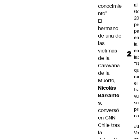
al
conocimie
Go
nto”
2
El
pr
hermano
pa
de una de
en
las
la
víctimas
em
la
de la
“
Caravana
q
de la
re
Muerte,
el
Nicolás
tr
Barrante
vu
s
,
se
pr
conversó
na
en CNN
Chile tras
Ju
la
V