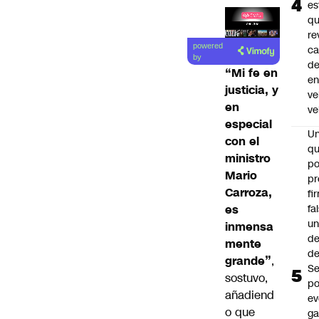
es
q
re
Lea el
powered
ca
artículo
by
d
“Mi fe en
e
justicia, y
ve
en
ve
especial
U
con el
qu
ministro
po
Mario
pr
Carroza,
fi
fa
es
u
inmensa
de
mente
de
grande”
,
Se
sostuvo,
po
añadiend
ev
o que
ga