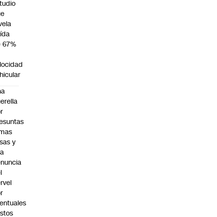
tudio
ue
vela
ída
e 67%
n
locidad
hicular
na
erella
r
esuntas
rmas
lsas y
na
nuncia
l
rvel
r
entuales
stos