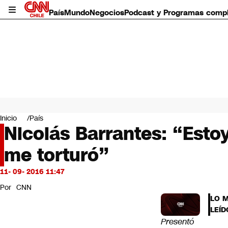
País
Mundo
Negocios
Podcast y Programas comp
País
Mundo
Inicio
País
Negocios
Nicolás Barrantes: “Esto
Deportes
me torturó”
Programas completos
Cultura
Servicios
11- 09- 2016 11:47
Bits
Por
CNN
CNN Data
LO 
CNN tiempo
LEÍD
Futuro 360
Presentó
Opinión