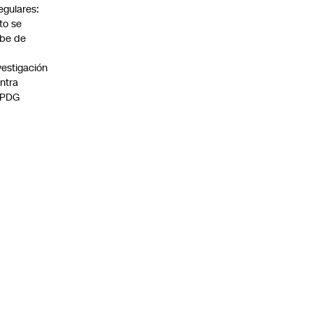
regulares:
to se
be de
vestigación
ntra
 PDG