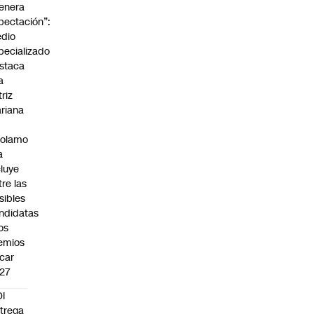
enera
pectación”:
dio
pecializado
staca
a
triz
riana
rolamo
a
cluye
tre las
sibles
ndidatas
los
emios
car
27
I
trega