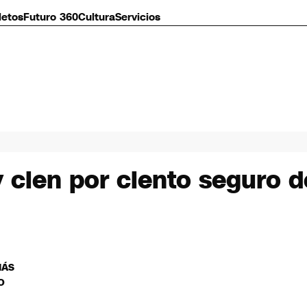
letos
Futuro 360
Cultura
Servicios
y cien por ciento seguro 
MÁS
O