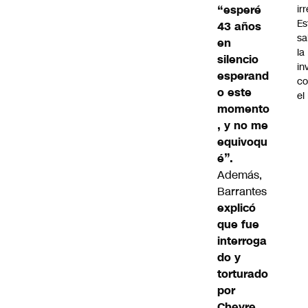
ir
“esperé
Es
43 años
sa
en
la
silencio
in
esperand
co
o este
el
momento
, y no me
equivoqu
é”.
Además,
Barrantes
explicó
que fue
interroga
do y
torturado
por
Cheyre