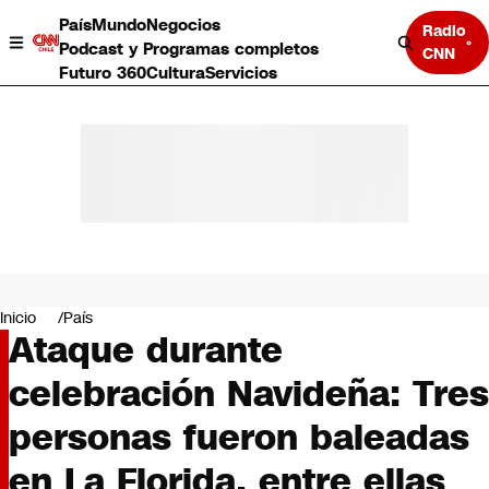
País
Mundo
Negocios
Radio
Podcast y Programas completos
CNN
Futuro 360
Cultura
Servicios
País
Mundo
Negocios
Inicio
País
Ataque durante
Deportes
Programas completos
celebración Navideña: Tres
Cultura
Servicios
personas fueron baleadas
Bits
CNN Data
en La Florida, entre ellas
CNN tiempo