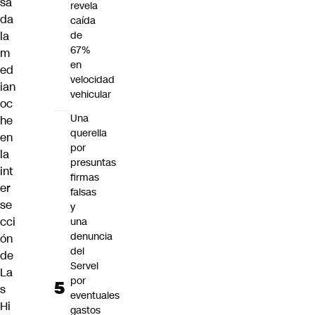
sa
revela
da
caída
de
la
67%
m
en
ed
velocidad
ian
vehicular
oc
Una
he
querella
en
por
la
presuntas
int
firmas
er
falsas
se
y
cci
una
denuncia
ón
del
de
Servel
La
por
s
eventuales
Hi
gastos