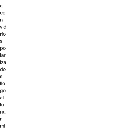
a
co
n
vid
rio
s
po
lar
iza
do
s
lle
gó
al
lu
ga
r
mi