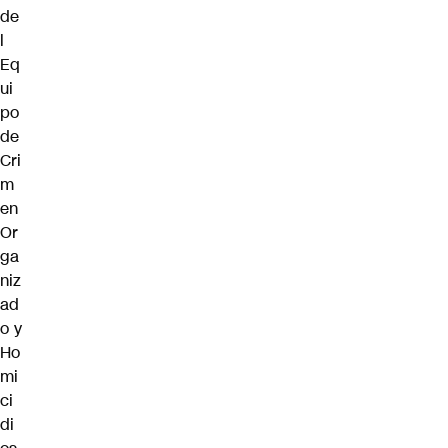
de
l
Eq
ui
po
de
Cri
m
en
Or
ga
niz
ad
o y
Ho
mi
ci
di