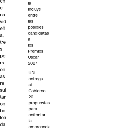
ch
la
e
incluye
na
entre
las
vid
posibles
eñ
candidatas
a,
a
tre
los
s
Premios
pe
Oscar
rs
2027
on
UDI
as
entrega
re
al
sul
Gobierno
tar
20
propuestas
on
para
ba
enfrentar
lea
la
da
emergencia