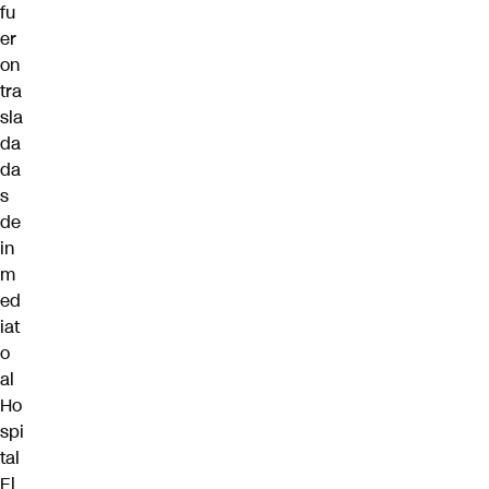
fu
er
on
tra
sla
da
da
s
de
in
m
ed
iat
o
al
Ho
spi
tal
El