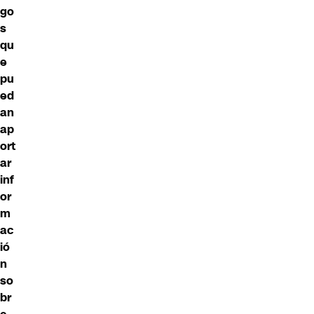
go
s
qu
e
pu
ed
an
ap
ort
ar
inf
or
m
ac
ió
n
so
br