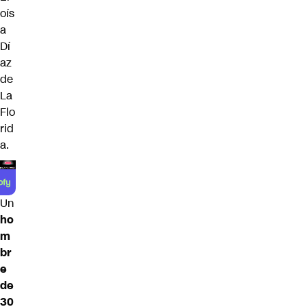
oís
a
Dí
az
de
La
Flo
rid
a.
Un
ho
m
br
e
de
30