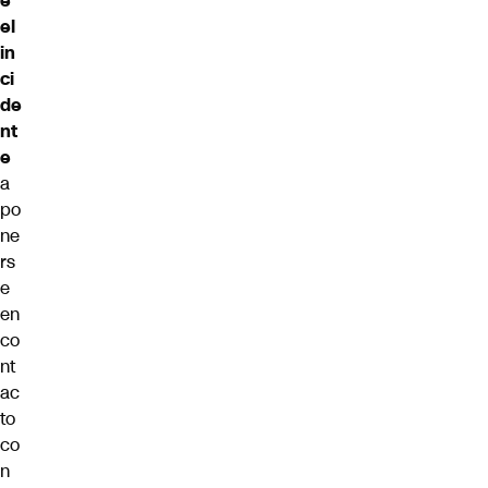
e
el
in
ci
de
nt
e
a
po
ne
rs
e
en
co
nt
ac
to
co
n