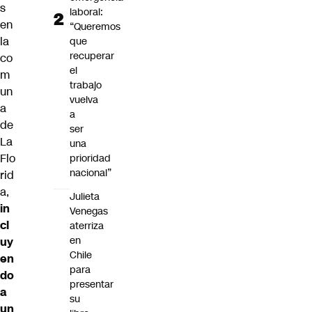
s
laboral:
en
“Queremos
la
que
recuperar
co
el
m
trabajo
un
vuelva
a
a
de
ser
La
una
Flo
prioridad
nacional”
rid
a
,
Julieta
in
Venegas
cl
aterriza
en
uy
Chile
en
para
do
presentar
a
su
un