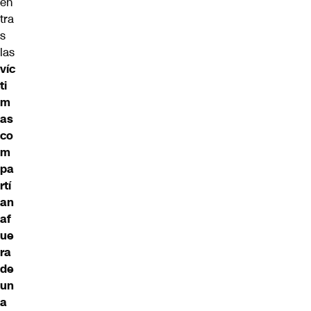
en
tra
s
las
víc
ti
m
as
co
m
pa
rtí
an
af
ue
ra
de
un
a