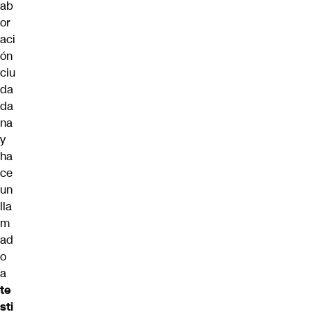
ab
or
aci
ón
ciu
da
da
na
y
ha
ce
un
lla
m
ad
o
a
te
sti