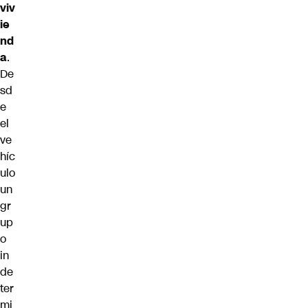
viv
ie
nd
a
.
De
sd
e
el
ve
híc
ulo
un
gr
up
o
in
de
ter
mi