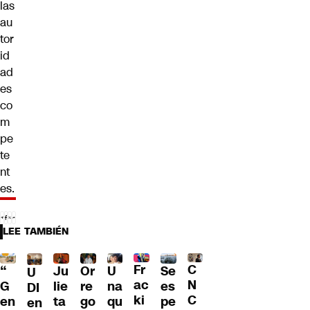
las
au
tor
id
ad
es
co
m
pe
te
nt
es.
LEE TAMBIÉN
Fr
C
“
Ju
Or
U
Se
U
ac
N
G
lie
re
na
es
DI
ki
C
en
ta
go
qu
pe
en