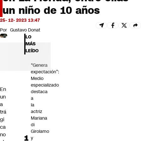
Futuro 360
un niño de 10 años
Opinión
25- 12- 2023 13:47
Por
Gustavo Donat
LO
MÁS
LEÍDO
“Genera
expectación”:
Medio
especializado
En
destaca
un
a
a
la
actriz
trá
Mariana
gi
di
ca
Girolamo
no
y