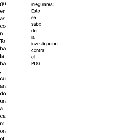
gu
irregulares:
er
Esto
se
as
sabe
co
de
n
la
To
investigación
ba
contra
la
el
ba
PDG
,
cu
an
do
un
a
ca
mi
on
et