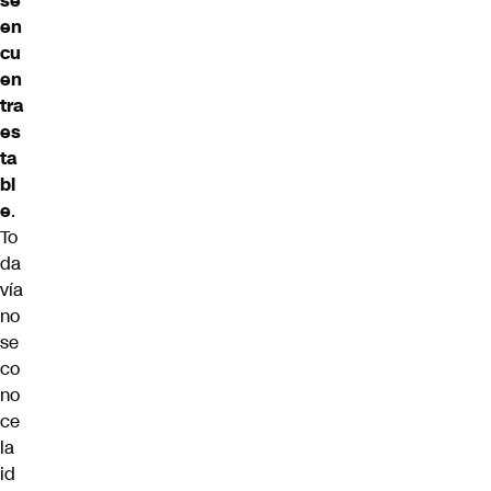
se
en
cu
en
tra
es
ta
bl
e
.
To
da
vía
no
se
co
no
ce
la
id