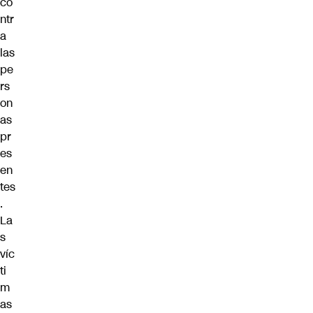
co
ntr
a
las
pe
rs
on
as
pr
es
en
tes
.
La
s
víc
ti
m
as