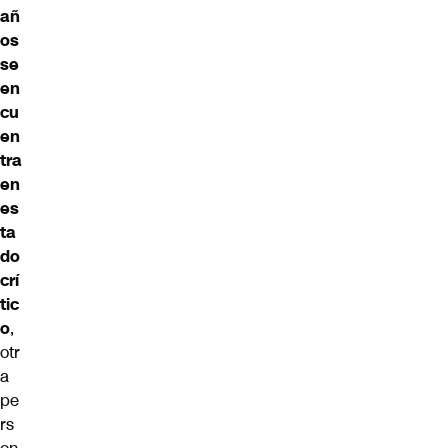
añ
os
se
en
cu
en
tra
en
es
ta
do
crí
tic
o
,
otr
a
pe
rs