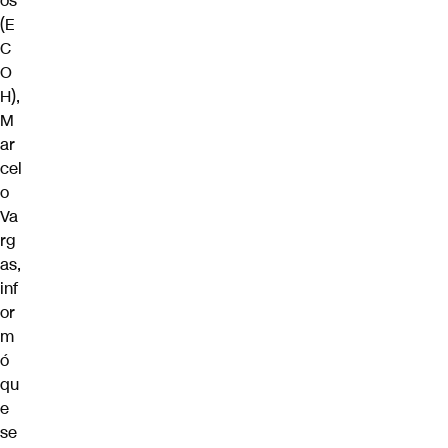
os
(E
C
O
H),
M
ar
cel
o
Va
rg
as,
inf
or
m
ó
qu
e
se