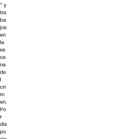
” y
tra
ba
jos
en
la
es
ce
na
de
l
cri
m
en.
Po
r
dis
po