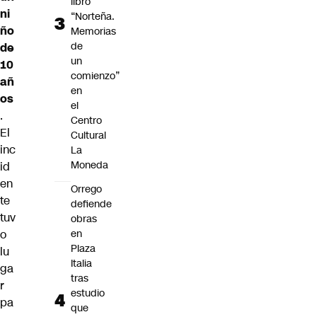
libro
ni
“Norteña.
ño
Memorias
de
de
un
10
comienzo”
añ
en
os
el
.
Centro
El
Cultural
inc
La
Moneda
id
en
Orrego
te
defiende
tuv
obras
en
o
Plaza
lu
Italia
ga
tras
r
estudio
pa
que