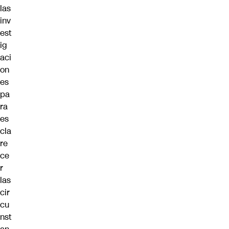
las
inv
est
ig
aci
on
es
pa
ra
es
cla
re
ce
r
las
cir
cu
nst