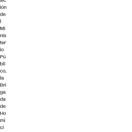
sic
ión
de
l
Mi
nis
ter
io
Pú
bli
co,
la
Bri
ga
da
de
Ho
mi
ci