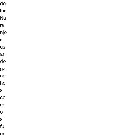
de
los
Na
ra
njo
s,
us
an
do
ga
nc
ho
s
co
m
o
si
fu
er