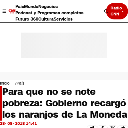
País
Mundo
Negocios
Radio
Podcast y Programas completos
CNN
Futuro 360
Cultura
Servicios
País
Mundo
Negocios
Inicio
País
Para que no se note
Deportes
Programas completos
pobreza: Gobierno recargó
Cultura
Servicios
los naranjos de La Moneda
Bits
CNN Data
28- 08- 2018 14:41
CNN tiempo