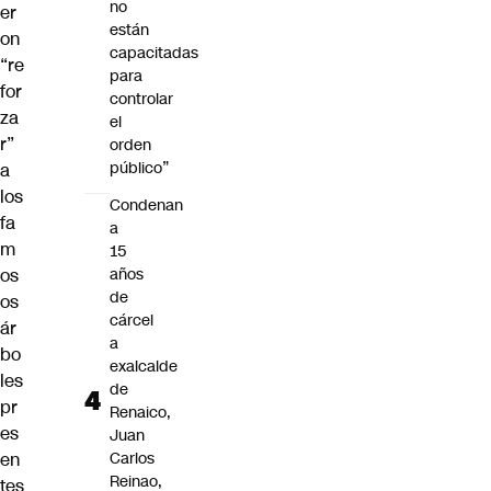
no
er
están
on
capacitadas
“re
para
for
controlar
za
el
r”
orden
público”
a
los
Condenan
fa
a
m
15
os
años
de
os
cárcel
ár
a
bo
exalcalde
les
de
pr
Renaico,
es
Juan
en
Carlos
Reinao,
tes