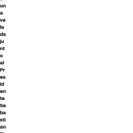
un
a
ve
la
da
ju
nt
o
al
Pr
es
id
en
te
Se
ba
sti
án