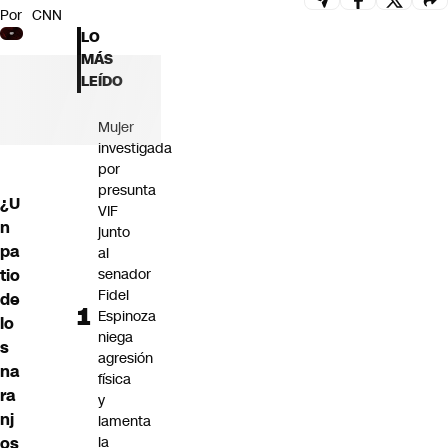
Por
CNN
Futuro 360
LO
Opinión
MÁS
LEÍDO
Mujer
investigada
por
presunta
¿U
VIF
n
junto
pa
al
tio
senador
Fidel
de
Espinoza
lo
niega
s
agresión
na
física
ra
y
nj
lamenta
os
la