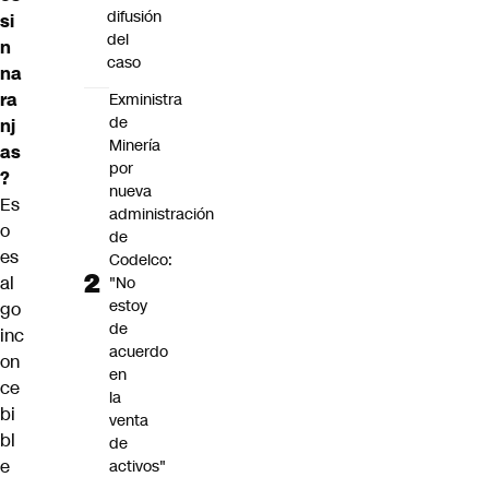
difusión
si
del
n
caso
na
ra
Exministra
de
nj
Minería
as
por
?
nueva
Es
administración
o
de
es
Codelco:
al
"No
estoy
go
de
inc
acuerdo
on
en
ce
la
bi
venta
bl
de
e
activos"