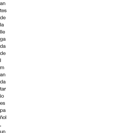
an
tes
de
la
lle
ga
da
de
l
m
an
da
tar
io
es
pa
ñol
,
un