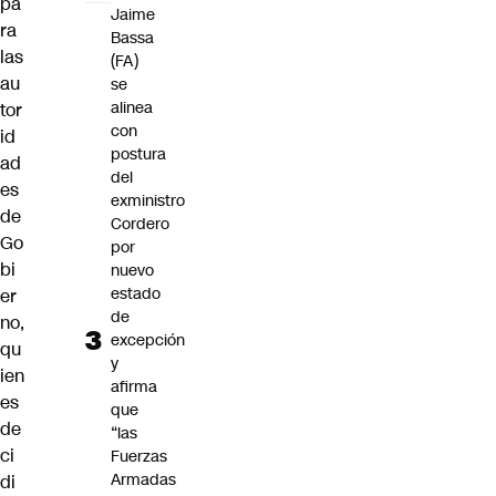
pa
Jaime
ra
Bassa
las
(FA)
au
se
alinea
tor
con
id
postura
ad
del
es
exministro
de
Cordero
Go
por
bi
nuevo
estado
er
de
no,
excepción
qu
y
ien
afirma
es
que
de
“las
ci
Fuerzas
Armadas
di