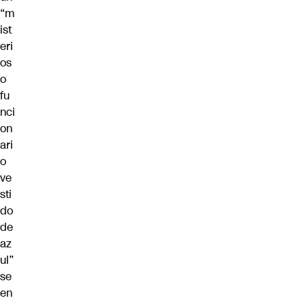
“m
ist
eri
os
o
fu
nci
on
ari
o
ve
sti
do
de
az
ul”
se
en