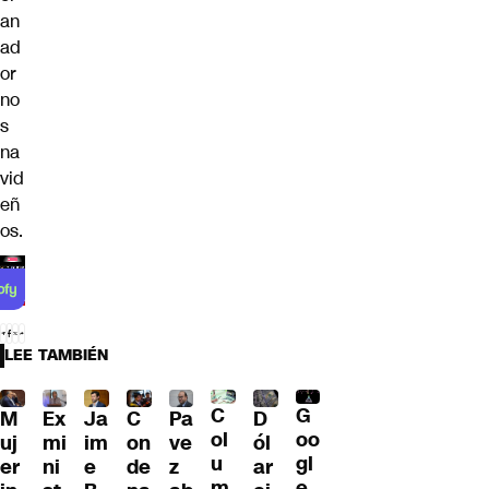
an
ad
or
no
s
na
vid
eñ
os.
LEE TAMBIÉN
C
G
M
Ex
Ja
C
Pa
D
ol
oo
uj
mi
im
on
ve
ól
u
gl
er
ni
e
de
z
ar
m
e,