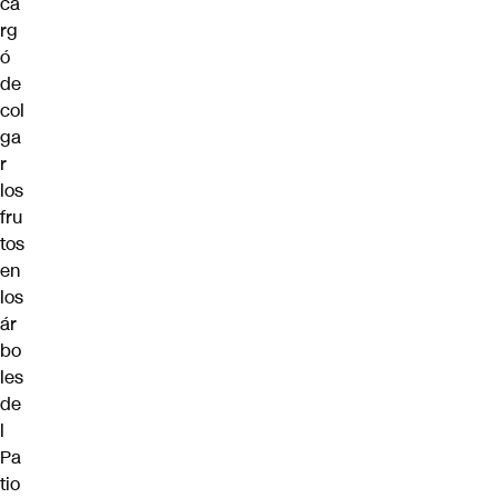
ca
rg
ó
de
col
ga
r
los
fru
tos
en
los
ár
bo
les
de
l
Pa
tio