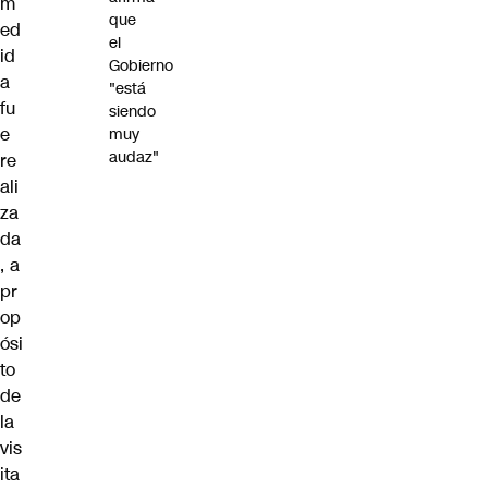
m
que
ed
el
id
Gobierno
a
"está
fu
siendo
e
muy
audaz"
re
ali
za
da
, a
pr
op
ósi
to
de
la
vis
ita