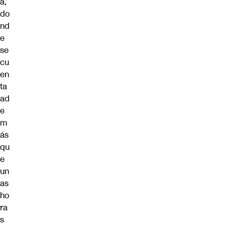
a
,
do
nd
e
se
cu
en
ta
ad
e
m
ás
qu
e
un
as
ho
ra
s