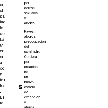
por
en
delitos
el
sexuales
pa
y
lac
aborto
io
Pavez
de
aborda
La
preocupación
M
del
on
exministro
ed
Cordero
por
a
creación
co
de
n
un
fru
nuevo
tos
estado
.
de
Es
excepción
y
ta
afirma