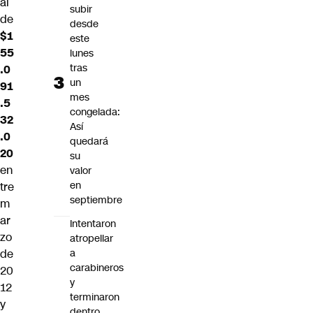
al
subir
de
desde
$1
este
55
lunes
tras
.0
un
91
mes
.5
congelada:
32
Así
.0
quedará
20
su
en
valor
en
tre
septiembre
m
ar
Intentaron
zo
atropellar
de
a
carabineros
20
y
12
terminaron
y
dentro