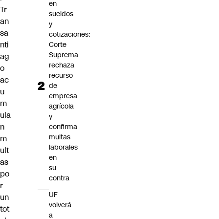
en
Tr
sueldos
an
y
sa
cotizaciones:
nti
Corte
Suprema
ag
rechaza
o
recurso
ac
de
u
empresa
m
agrícola
ula
y
n
confirma
multas
m
laborales
ult
en
as
su
po
contra
r
UF
un
volverá
tot
a