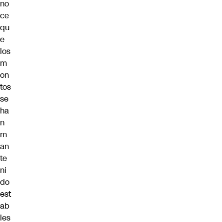
no
ce
qu
e
los
m
on
tos
se
ha
n
m
an
te
ni
do
est
ab
les