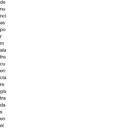
de
nu
nci
as
po
r
m
ala
fre
cu
en
cia
re
gis
tra
da
s
en
el