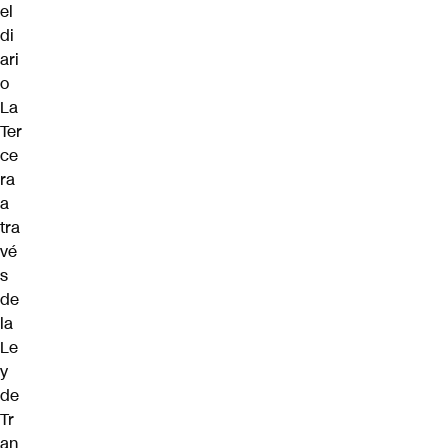
el
di
ari
o
La
Ter
ce
ra
a
tra
vé
s
de
la
Le
y
de
Tr
an