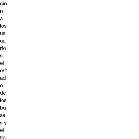
ció
n
a
los
us
ua
rio
s,
el
est
ad
o
de
los
bu
se
s y
el
tie