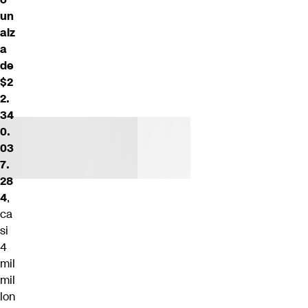
un
alz
a
de
$2
2.
34
0.
03
7.
28
4
,
ca
si
4
mil
mil
lon