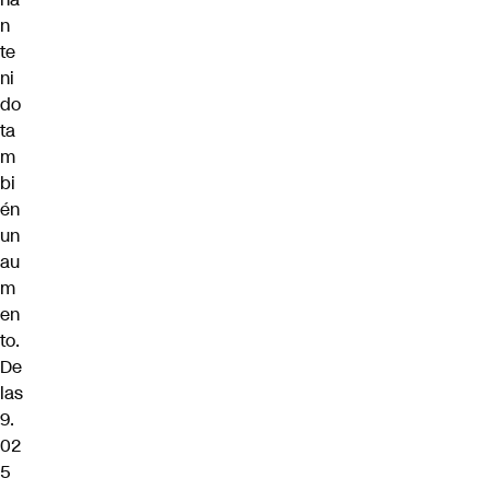
n
te
ni
do
ta
m
bi
én
un
au
m
en
to.
De
las
9.
02
5