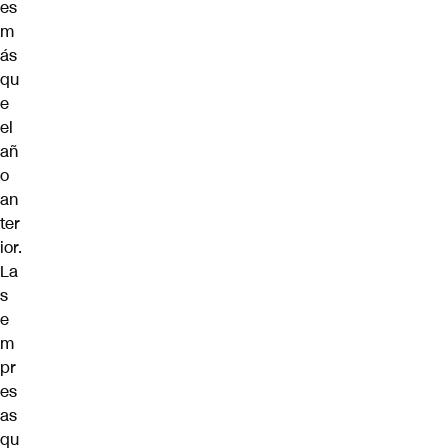
es
m
ás
qu
e
el
añ
o
an
ter
ior.
La
s
e
m
pr
es
as
qu