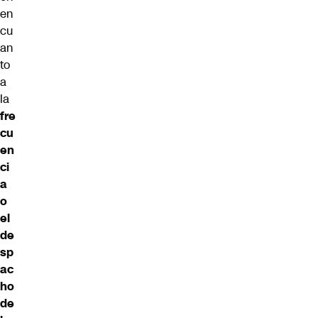
en
cu
an
to
a
la
fre
cu
en
ci
a
o
el
de
sp
ac
ho
de