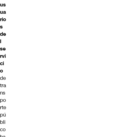
us
ua
rio
s
de
l
se
rvi
ci
o
de
tra
ns
po
rte
pú
bli
co
ha