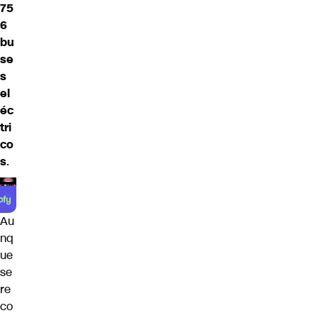
75
6
bu
se
s
el
éc
tri
co
s
.
Au
nq
ue
se
re
co