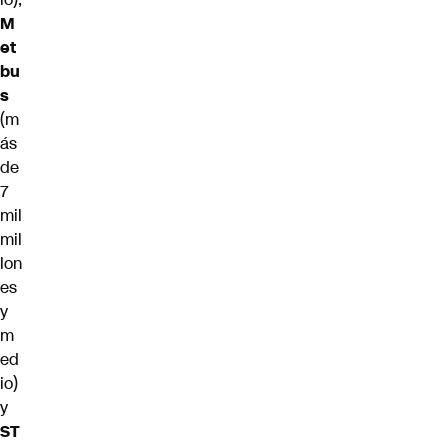
M
et
bu
s
(m
ás
de
7
mil
mil
lon
es
y
m
ed
io)
y
ST