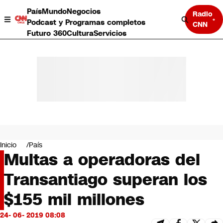
País
Mundo
Negocios
Radio
Podcast y Programas completos
CNN
Futuro 360
Cultura
Servicios
País
Mundo
Negocios
Inicio
País
Multas a operadoras del
Deportes
Programas completos
Transantiago superan los
Cultura
Servicios
$155 mil millones
Bits
CNN Data
24- 06- 2019 08:08
CNN tiempo