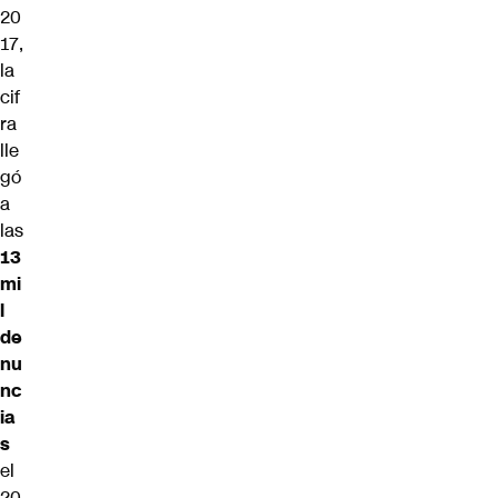
20
17,
la
cif
ra
lle
gó
a
las
13
mi
l
de
nu
nc
ia
s
el
20