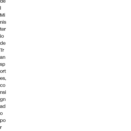
de
l
Mi
nis
ter
io
de
Tr
an
sp
ort
es,
co
nsi
gn
ad
o
po
r