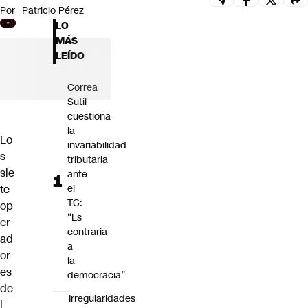
Por
Patricio Pérez
Futuro 360
LO
Opinión
MÁS
LEÍDO
Correa
Sutil
cuestiona
la
Lo
invariabilidad
s
tributaria
sie
ante
te
el
TC:
op
“Es
er
contraria
ad
a
or
la
es
democracia”
de
Irregularidades
l