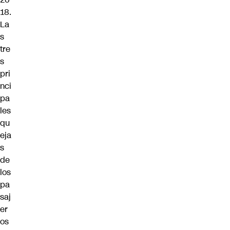
18.
La
s
tre
s
pri
nci
pa
les
qu
eja
s
de
los
pa
saj
er
os