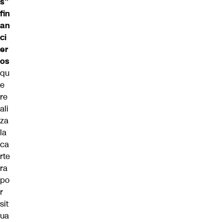
s”
fin
an
ci
er
os
qu
e
re
ali
za
la
ca
rte
ra
po
r
sit
ua