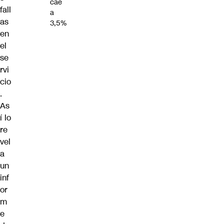
cae
fall
a
as
3,5%
en
el
se
rvi
cio
.
As
í lo
re
vel
a
un
inf
or
m
e