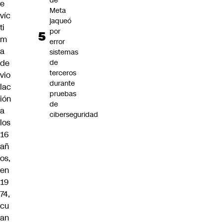
de
e
Meta
víc
jaqueó
ti
por
m
error
a
sistemas
de
de
terceros
vio
durante
lac
pruebas
ión
de
a
ciberseguridad
los
16
añ
os,
en
19
74,
cu
an