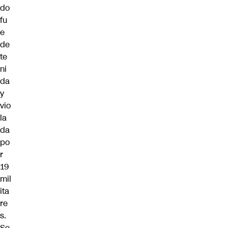
do
fu
e
de
te
ni
da
y
vio
la
da
po
r
19
mil
ita
re
s.
Se