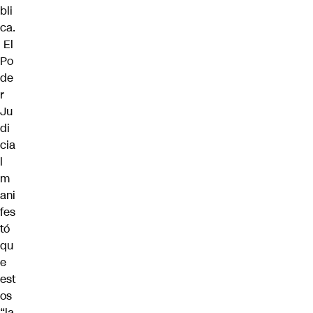
bli
ca.
El
Po
de
r
Ju
di
cia
l
m
ani
fes
tó
qu
e
est
os
“la