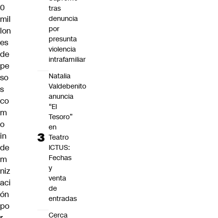
0
tras
mil
denuncia
por
lon
presunta
es
violencia
de
intrafamiliar
pe
Natalia
so
Valdebenito
s
anuncia
co
“El
m
Tesoro”
o
en
in
Teatro
de
ICTUS:
Fechas
m
y
niz
venta
aci
de
ón
entradas
po
Cerca
r