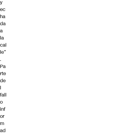
y
ec
ha
da
a
la
cal
le”
.
Pa
rte
de
l
fall
o
inf
or
m
ad