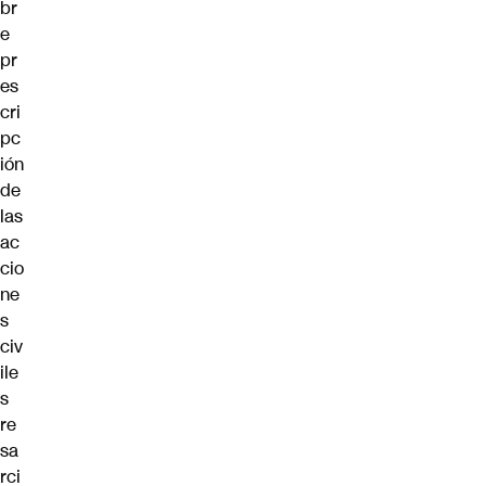
br
e
pr
es
cri
pc
ión
de
las
ac
cio
ne
s
civ
ile
s
re
sa
rci