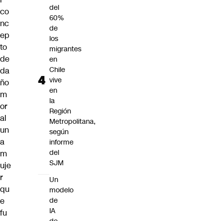
del
co
60%
nc
de
ep
los
to
migrantes
de
en
Chile
da
vive
ño
en
m
la
or
Región
al
Metropolitana,
un
según
a
informe
del
m
SJM
uje
r
Un
qu
modelo
e
de
IA
fu