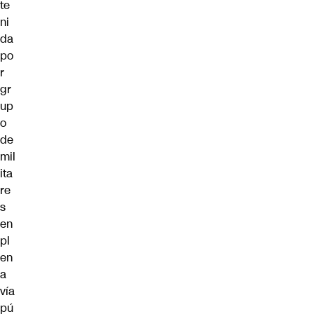
te
ni
da
po
r
gr
up
o
de
mil
ita
re
s
en
pl
en
a
vía
pú