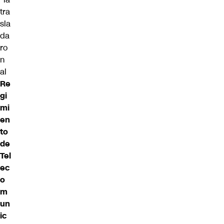
tra
sla
da
ro
n
al
Re
gi
mi
en
to
de
Tel
ec
o
m
un
ic