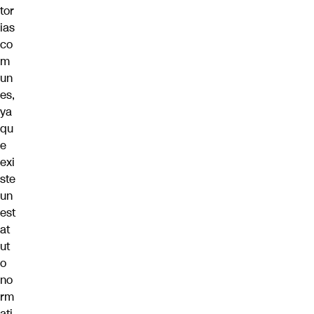
tor
ias
co
m
un
es,
ya
qu
e
exi
ste
un
est
at
ut
o
no
rm
ati