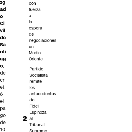
zg
con
ad
fuerza
a
o
la
Ci
espera
vil
de
de
negociaciones
Sa
en
nti
Medio
ag
Oriente
o
,
Partido
de
Socialista
cr
remite
et
los
ó
antecedentes
de
el
Fidel
pa
Espinoza
go
al
de
Tribunal
10
Supremo