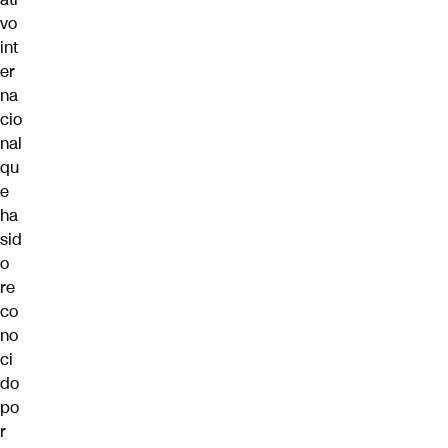
vo
int
er
na
cio
nal
qu
e
ha
sid
o
re
co
no
ci
do
po
r