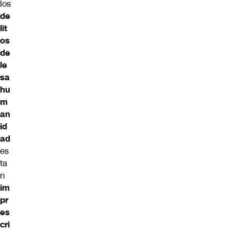
los
de
lit
os
de
le
sa
hu
m
an
id
ad
es
ta
n
im
pr
es
cri