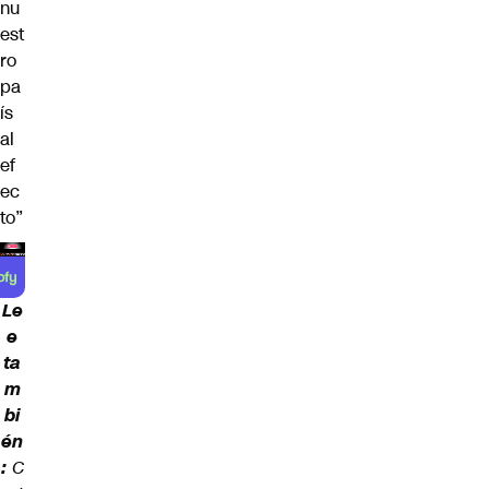
nu
est
ro
pa
ís
al
ef
ec
to”
Le
e
ta
m
bi
én
:
C