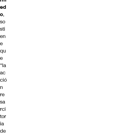
ed
o
,
so
sti
en
e
qu
e
“la
ac
ció
n
re
sa
rci
tor
ia
de