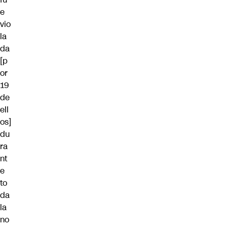
e
vio
la
da
[p
or
19
de
ell
os]
du
ra
nt
e
to
da
la
no