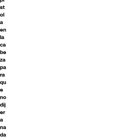
st
ol
a
en
la
ca
be
za
pa
ra
qu
e
no
dij
er
a
na
da