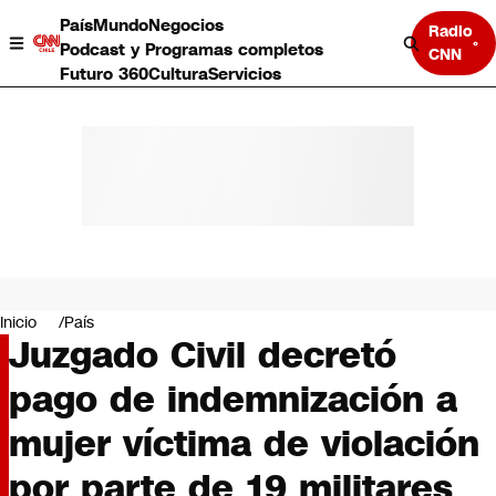
País
Mundo
Negocios
Radio
Podcast y Programas completos
CNN
Futuro 360
Cultura
Servicios
País
Mundo
Negocios
Inicio
País
Juzgado Civil decretó
Deportes
Programas completos
pago de indemnización a
Cultura
Servicios
mujer víctima de violación
Bits
CNN Data
por parte de 19 militares
CNN tiempo