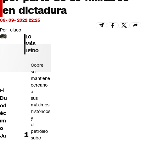
Futuro 360
en dictadura
Opinión
09- 09- 2022 22:25
Por
cluco
LO
MÁS
LEÍDO
Cobre
se
mantiene
cercano
El
a
Du
sus
máximos
od
históricos
éc
y
im
el
o
petróleo
Ju
sube