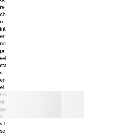
re
ch
o
int
er
no
pr
evi
sta
s
en
el
Có
di
go
Ci
vil
so