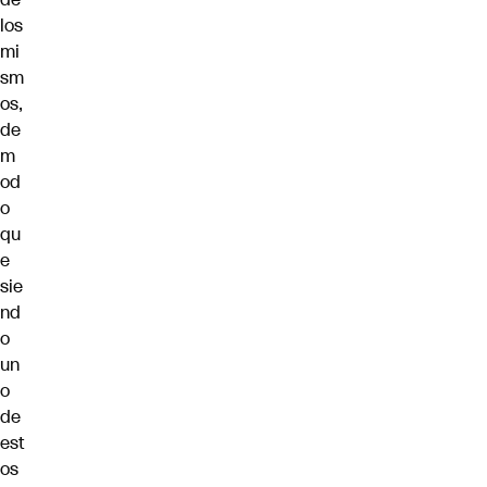
los
mi
sm
os,
de
m
od
o
qu
e
sie
nd
o
un
o
de
est
os