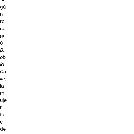
gú
n
re
co
gi
ó
Bi
ob
ío
Ch
ile
,
la
m
uje
r
fu
e
de