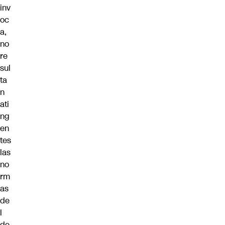
inv
oc
a,
no
re
sul
ta
n
ati
ng
en
tes
las
no
rm
as
de
l
de