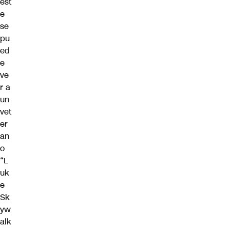
est
e
se
pu
ed
e
ve
r a
un
vet
er
an
o
“L
uk
e
Sk
yw
alk