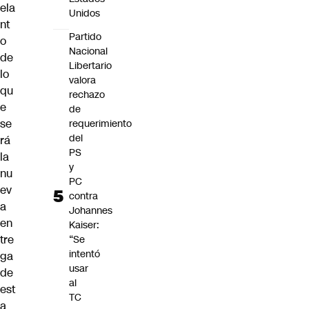
ela
Unidos
nt
Partido
o
Nacional
de
Libertario
lo
valora
qu
rechazo
e
de
se
requerimiento
del
rá
PS
la
y
nu
PC
ev
contra
a
Johannes
en
Kaiser:
tre
“Se
intentó
ga
usar
de
al
est
TC
a