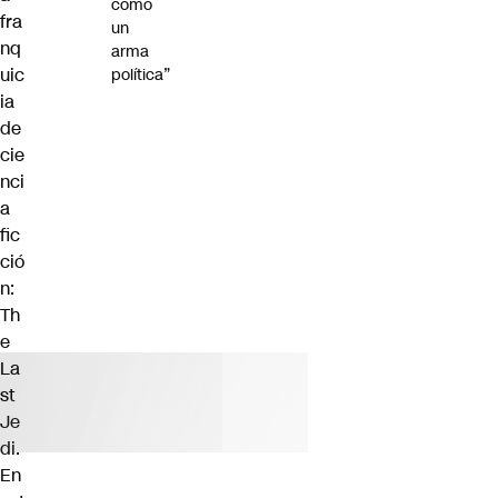
como
fra
un
nq
arma
uic
política”
ia
de
cie
nci
a
fic
ció
n:
Th
e
La
st
Je
di.
En