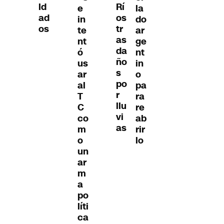
ld
Rí
la
e
ad
os
do
in
os
tr
ar
te
as
ge
nt
da
nt
ó
ño
in
us
s
o
ar
po
pa
al
r
ra
T
llu
re
C
vi
ab
co
as
rir
m
lo
o
un
ar
m
a
po
líti
ca