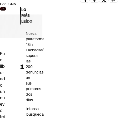
Por
CNN
Futuro 360
LO
Opinión
MÁS
LEÍDO
Nueva
plataforma
“Sin
Fachadas”
Fu
supera
e
las
lib
200
er
denuncias
en
ad
sus
o
primeros
un
dos
nu
días
ev
Intensa
o
búsqueda
trá