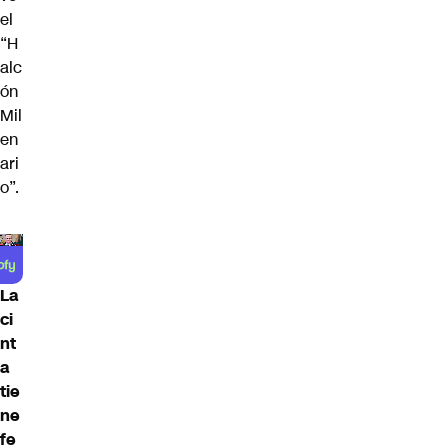
el
“H
alc
ón
Mil
en
ari
o”.
La
ci
nt
a
tie
ne
fe