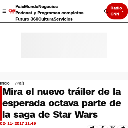
País
Mundo
Negocios
Radio
Podcast y Programas completos
CNN
Futuro 360
Cultura
Servicios
País
Mundo
Negocios
Inicio
País
Mira el nuevo tráiler de la
Deportes
Programas completos
esperada octava parte de
Cultura
Servicios
la saga de Star Wars
Bits
CNN Data
02- 11- 2017 11:49
CNN tiempo