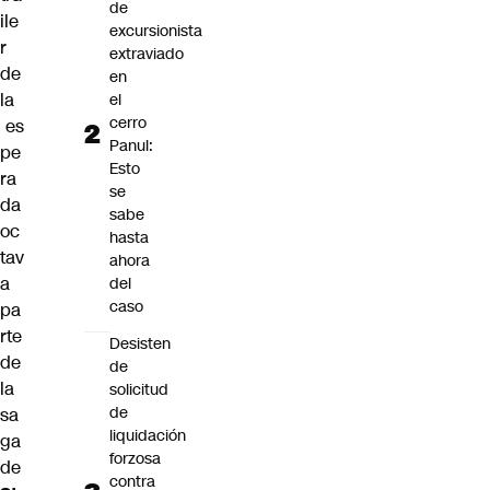
de
ile
excursionista
r
extraviado
de
en
la
el
cerro
es
Panul:
pe
Esto
ra
se
da
sabe
oc
hasta
tav
ahora
a
del
caso
pa
rte
Desisten
de
de
la
solicitud
de
sa
liquidación
ga
forzosa
de
contra