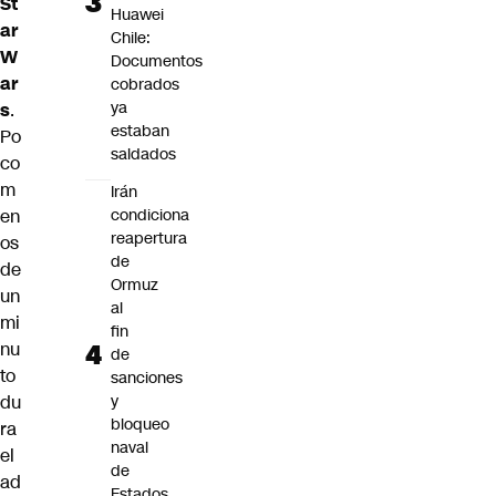
St
Huawei
ar
Chile:
W
Documentos
ar
cobrados
ya
s
.
estaban
Po
saldados
co
m
Irán
en
condiciona
reapertura
os
de
de
Ormuz
un
al
mi
fin
nu
de
to
sanciones
du
y
bloqueo
ra
naval
el
de
ad
Estados