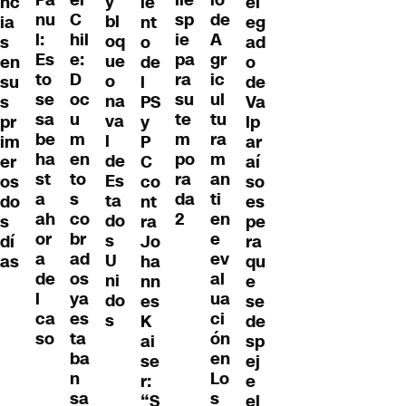
ei
Pa
lle
io
y
el
nc
ie
C
nu
sp
de
bl
eg
ia
nt
hil
l:
ie
A
oq
ad
s
o
e:
Es
pa
gr
ue
o
en
de
D
to
ra
ic
o
de
su
l
oc
se
su
ul
na
Va
s
PS
u
sa
te
tu
va
lp
pr
y
m
be
m
ra
l
ar
im
P
en
ha
po
m
de
aí
er
C
to
st
ra
an
Es
so
os
co
s
a
da
ti
ta
es
do
nt
co
ah
2
en
do
pe
s
ra
br
or
e
s
ra
dí
Jo
ad
a
ev
U
qu
as
ha
os
de
al
ni
e
nn
ya
l
ua
do
se
es
es
ca
ci
s
de
K
ta
so
ón
sp
ai
ba
en
ej
se
n
Lo
e
r:
sa
s
el
“S