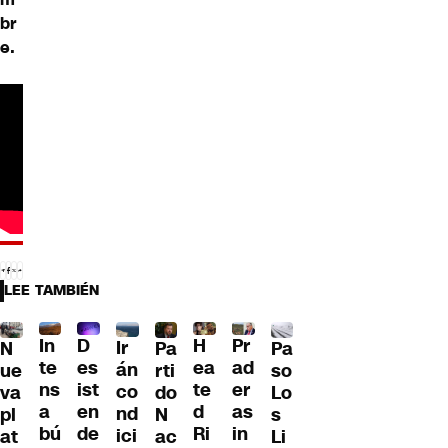
br
e.
LEE TAMBIÉN
D
In
H
Pr
Ir
Pa
N
Pa
es
te
ea
ad
án
so
ue
rti
ist
ns
te
er
co
Lo
va
do
en
a
d
as
nd
s
pl
N
de
bú
Ri
in
ici
Li
at
ac