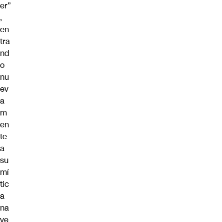
er”
,
en
tra
nd
o
nu
ev
a
m
en
te
a
su
mí
tic
a
na
ve