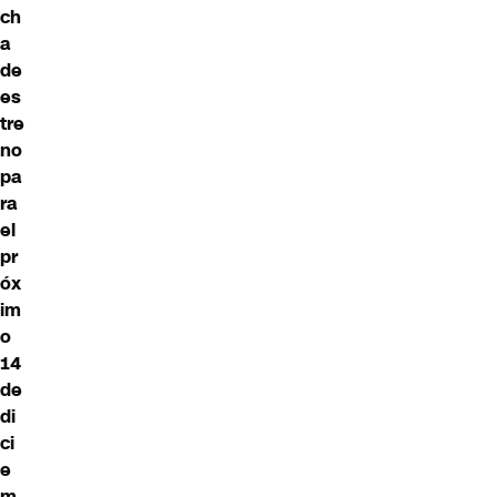
ch
a
de
es
tre
no
pa
ra
el
pr
óx
im
o
14
de
di
ci
e
m