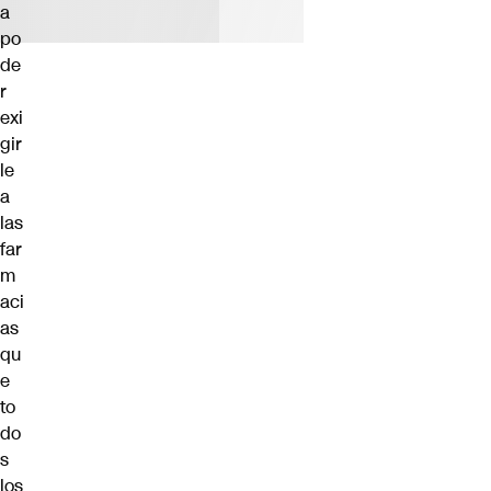
a
po
de
r
exi
gir
le
a
las
far
m
aci
as
qu
e
to
do
s
los