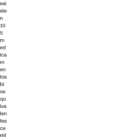
exi
ste
n
10
5
m
ed
ica
m
en
tos
bi
oe
qu
iva
len
tes
ce
rtif