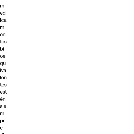
m
ed
ica
m
en
tos
bi
oe
qu
iva
len
tes
est
én
sie
m
pr
e