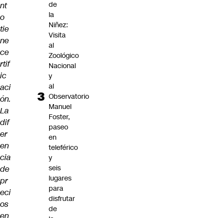
de
nt
la
o
Niñez:
tie
Visita
ne
al
ce
Zoológico
rtif
Nacional
ic
y
al
aci
Observatorio
ón.
Manuel
La
Foster,
dif
paseo
er
en
en
teleférico
cia
y
seis
de
lugares
pr
para
eci
disfrutar
os
de
en