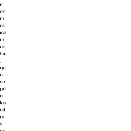
s
en
m
ed
ica
m
en
tos
,
qu
e
se
gú
n
las
cif
ra
s
co