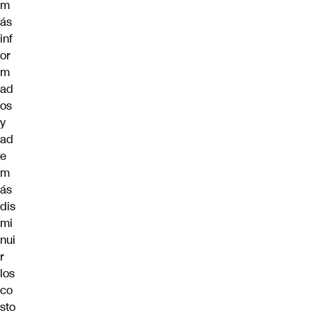
m
ás
inf
or
m
ad
os
y
ad
e
m
ás
dis
mi
nui
r
los
co
sto