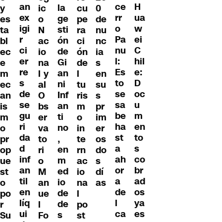
an
H
ce
la
y
ic
cu
0
ex
ua
rr
ge
es
o
pe
de
igi
w
o
sti
ta
N
ra
nu
r
ei
Pa
ón
bl
ac
ci
nc
ci
C
nu
de
ec
io
ón
ia
er
hil
l:
Gi
e
na
de
s
re
e:
Es
an
m
l y
l
en
s
D
to
ni
ec
al
tu
su
de
oc
se
Inf
an
O
ris
s
se
u
sa
an
is
bs
m
pr
gu
m
be
ti
m
er
o
im
ri
en
ha
no
o
va
in
er
da
to
st
,
pr
to
te
os
d
s
a
en
op
ri
rn
do
inf
co
ah
m
ue
o
ac
s
an
br
or
ed
st
M
io
dí
til
ad
a
io
o
an
na
as
en
os
de
de
po
ue
l
líq
ya
l
de
r
l
po
ui
es
ca
s
Su
Fo
st