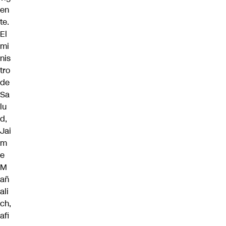
en
te.
El
mi
nis
tro
de
Sa
lu
d,
Jai
m
e
M
añ
ali
ch,
afi