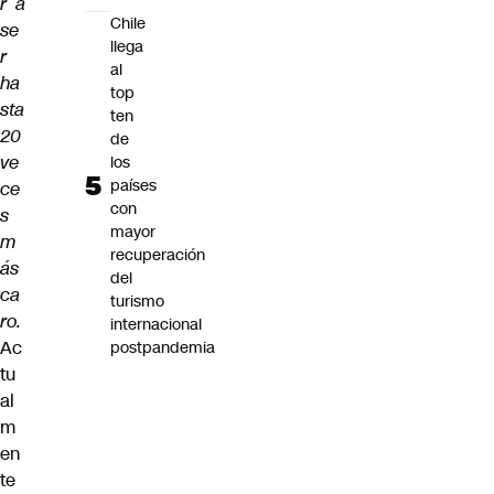
r a
Chile
se
llega
r
al
ha
top
sta
ten
20
de
ve
los
países
ce
con
s
mayor
m
recuperación
ás
del
ca
turismo
ro.
internacional
Ac
postpandemia
tu
al
m
en
te