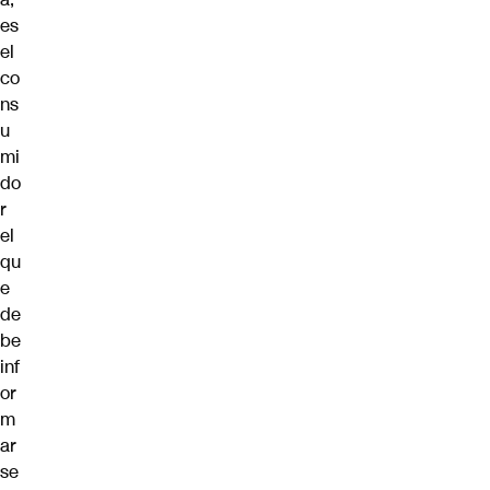
es
el
co
ns
u
mi
do
r
el
qu
e
de
be
inf
or
m
ar
se