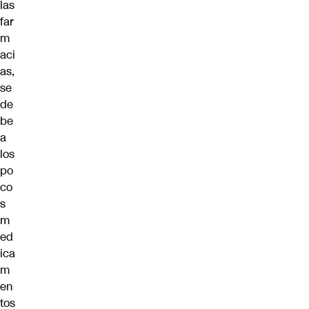
las
far
m
aci
as,
se
de
be
a
los
po
co
s
m
ed
ica
m
en
tos