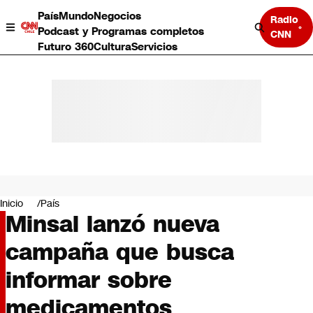
País
Mundo
Negocios
Radio
Podcast y Programas completos
CNN
Futuro 360
Cultura
Servicios
País
Mundo
Negocios
Inicio
País
Minsal lanzó nueva
Deportes
Programas completos
campaña que busca
Cultura
Servicios
informar sobre
Bits
CNN Data
medicamentos
CNN tiempo