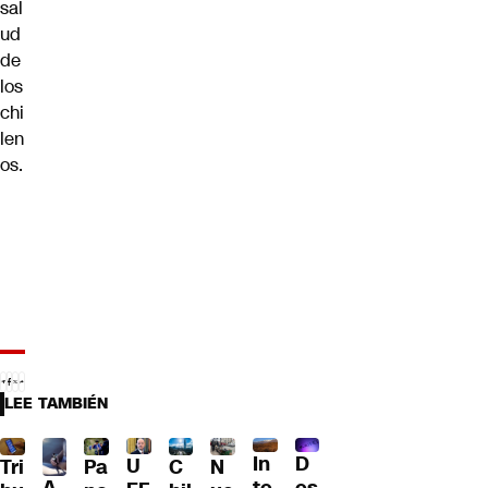
sal
ud
de
los
chi
len
os.
LEE TAMBIÉN
D
In
U
Tri
Pa
C
N
A