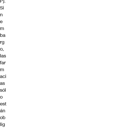
P).
Si
n
e
m
ba
rg
o,
las
far
m
aci
as
sól
o
est
án
ob
lig