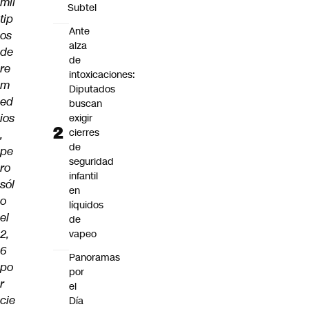
mil
Subtel
tip
Ante
os
alza
de
de
re
intoxicaciones:
m
Diputados
ed
buscan
ios
exigir
cierres
,
de
pe
seguridad
ro
infantil
sól
en
o
líquidos
el
de
2,
vapeo
6
Panoramas
po
por
r
el
cie
Día