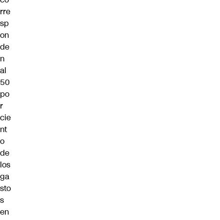
rre
sp
on
de
n
al
50
po
r
cie
nt
o
de
los
ga
sto
s
en