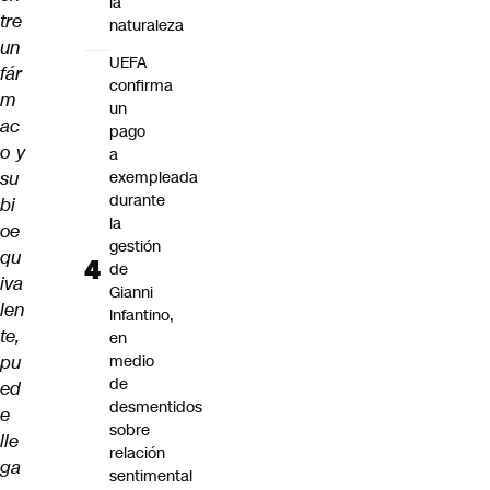
la
tre
naturaleza
un
UEFA
fár
confirma
m
un
ac
pago
o y
a
su
exempleada
durante
bi
la
oe
gestión
qu
de
iva
Gianni
len
Infantino,
te,
en
pu
medio
de
ed
desmentidos
e
sobre
lle
relación
ga
sentimental