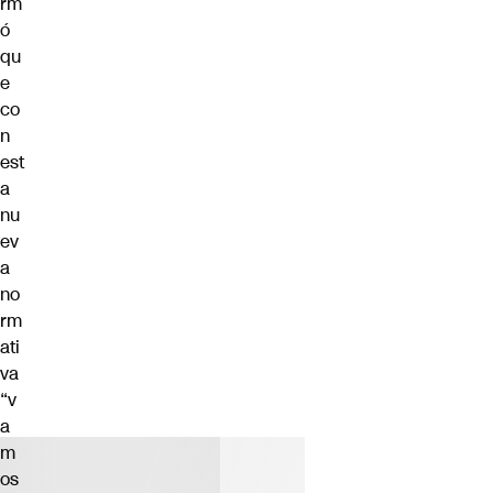
rm
ó
qu
e
co
n
est
a
nu
ev
a
no
rm
ati
va
“v
a
m
os