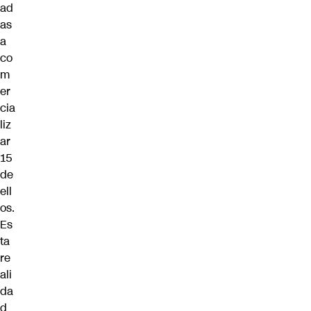
ad
as
a
co
m
er
cia
liz
ar
15
de
ell
os.
Es
ta
re
ali
da
d