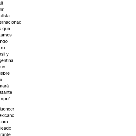
úl
hr,
alista
ternacional:
o que
tamos
endo
tre
sil y
gentina
 un
iebre
e
mará
stante
empo"
fluencer
exicano
uere
leado
rante