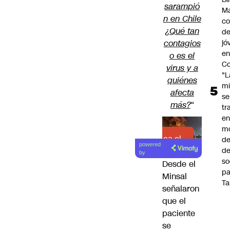
sarampió
Ma
n en Chile
co
¿Qué tan
de
contagios
jó
e
o es el
Co
virus y a
"L
quiénes
mi
afecta
se
más?
“
tr
en
m
Lea el
d
powered
de
artículo
by
so
Desde el
pa
Minsal
Ta
señalaron
que el
paciente
se