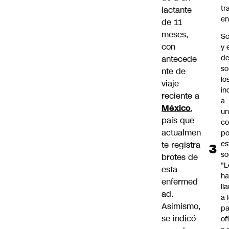
tr
lactante
en
de 11
meses,
Sc
con
y 
d
antecede
so
nte de
lo
viaje
in
reciente a
a
México
,
un
país que
c
actualmen
po
es
te registra
so
brotes de
"L
esta
ha
enfermed
ll
ad.
a 
Asimismo,
pa
se indicó
of