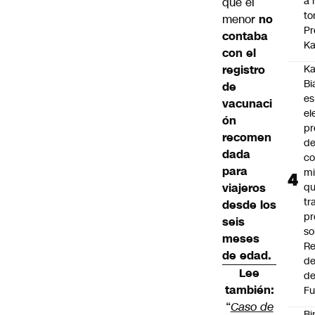
a 
que el
to
menor
no
Pr
contaba
Ka
con el
registro
Ka
Bi
de
es
vacunaci
el
ón
pr
recomen
d
dada
co
para
mi
viajeros
q
tr
desde los
pr
seis
so
meses
Re
de edad.
de
Lee
de
también:
Fu
“
Caso de
Bi