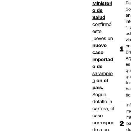
Ministeri
Ra
So
o de
an
Salud
in
confirmó
"L
este
es
jueves un
vi
nuevo
en
caso
Bra
Ar
importad
es
o de
qu
sarampió
qu
n
en el
to
país.
ba
Según
ti
detalló la
In
cartera, el
m
caso
m
correspon
ba
de a un
du