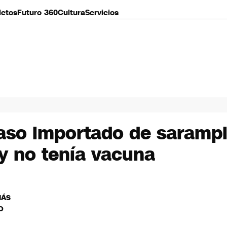
letos
Futuro 360
Cultura
Servicios
aso importado de sarampi
y no tenía vacuna
MÁS
O