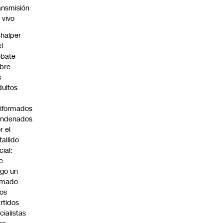
ansmisión
 vivo
halper
el
ebate
bre
s
dultos
iformados
ondenados
r el
tallido
cial:
e
go un
amado
los
rtidos
icialistas