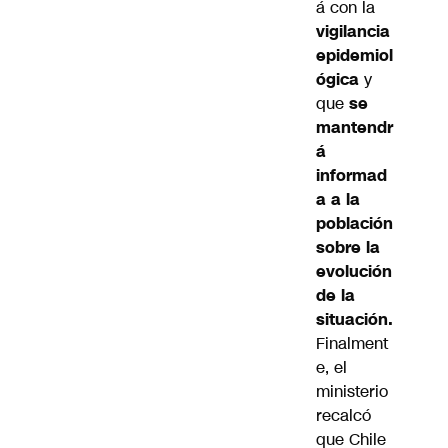
á con la
vigilancia
epidemiol
ógica
y
que
se
mantendr
á
informad
a a la
población
sobre la
evolución
de la
situación.
Finalment
e, el
ministerio
recalcó
que Chile