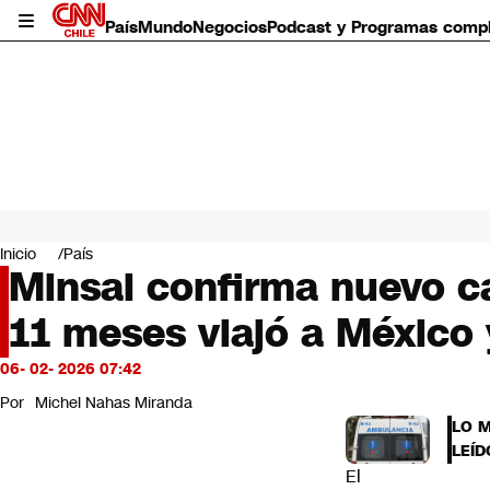
País
Mundo
Negocios
Podcast y Programas comp
País
Mundo
Inicio
País
Negocios
Minsal confirma nuevo c
Deportes
11 meses viajó a México 
Programas completos
Cultura
Servicios
06- 02- 2026 07:42
Bits
Por
Michel Nahas Miranda
CNN Data
LO 
CNN tiempo
LEÍD
Futuro 360
El
Opinión