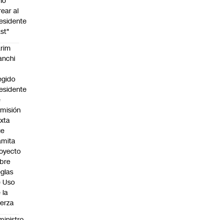
no
rear al
esidente
st"
rim
anchi
egido
esidente
e
misión
xta
ue
amita
oyecto
bre
glas
 Uso
 la
erza
ministro