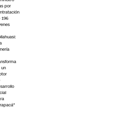
s por
ntratación
 196
venes
n
llahuasi:
a
nería
ansforma
 un
otor
e
sarrollo
cial
ra
rapacá"