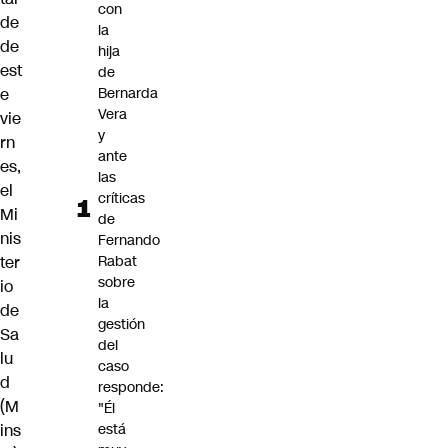
con
de
la
de
hija
est
de
Bernarda
e
Vera
vie
y
rn
ante
es,
las
el
críticas
Mi
de
nis
Fernando
Rabat
ter
sobre
io
la
de
gestión
Sa
del
lu
caso
d
responde:
(M
"Él
está
ins