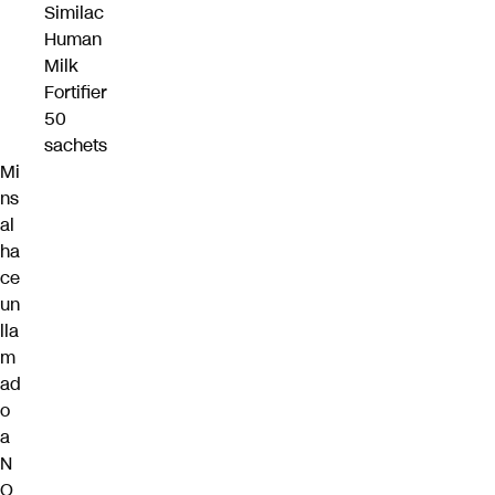
Similac
Human
Milk
Fortifier
50
sachets
Mi
ns
al
ha
ce
un
lla
m
ad
o
a
N
O