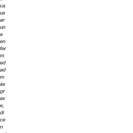
ca
us
ar
un
a
en
fer
m
ed
ad
m
ás
gr
av
e,
di
ce
n