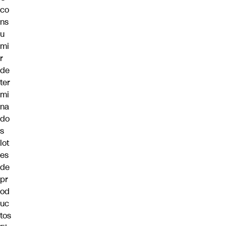
co
ns
u
mi
r
de
ter
mi
na
do
s
lot
es
de
pr
od
uc
tos