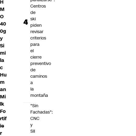
H
Centros
M
de
O
ski
40
piden
0g
revisar
criterios
y
para
Si
el
mi
cierre
la
preventivo
c
de
Hu
caminos
m
a
la
an
montaña
Mi
lk
"Sin
Fo
Fachadas":
rtif
CNC
y
ie
SII
r