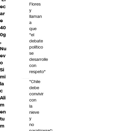
Flores
ec
y
ar
llaman
e
a
40
que
0g
"el
debate
,
político
Nu
se
ev
desarrolle
o
con
Si
respeto"
mi
"Chile
la
debe
c
convivir
Ali
con
m
la
en
nieve
y
tu
no
m
paralizarse":