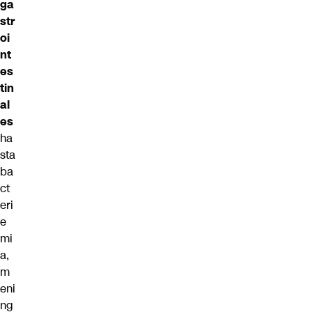
ga
str
oi
nt
es
tin
al
es
ha
sta
ba
ct
eri
e
mi
a,
m
eni
ng