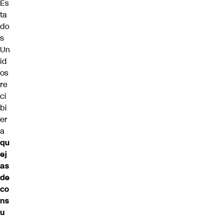
Es
ta
do
s
Un
id
os
re
ci
bi
er
a
qu
ej
as
de
co
ns
u