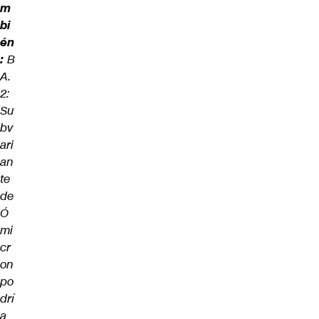
m
bi
én
:
B
A.
2:
Su
bv
ari
an
te
de
Ó
mi
cr
on
po
drí
a