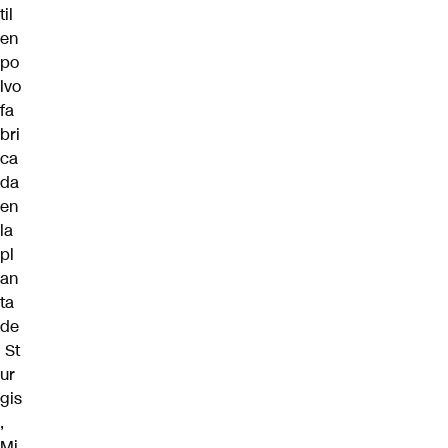
til
en
po
lvo
fa
bri
ca
da
en
la
pl
an
ta
de
St
ur
gis
,
Mi