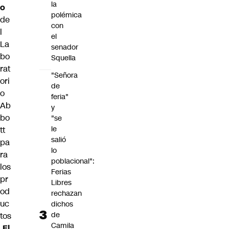
la
o
polémica
de
con
l
el
La
senador
bo
Squella
rat
"Señora
ori
de
o
feria"
Ab
y
bo
"se
le
tt
salió
pa
lo
ra
poblacional":
los
Ferias
pr
Libres
od
rechazan
uc
dichos
de
tos
Camila
El