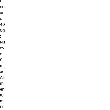
El
ec
ar
e
40
0g
;
Nu
ev
o
Si
mil
ac
Ali
m
en
tu
m
H