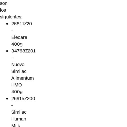
son
los
siguientes:
26811Z20
–
Elecare
400g
34768Z201
–
Nuevo
Similac
Alimentum
HMO
400g
26915Z200
–
Similac
Human
Milk