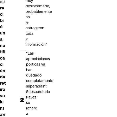
muy
al)
desinformado,
re
probablemente
ci
no
bi
le
ó
entregaron
un
toda
la
a
información"
no
tifi
"Las
ca
apreciaciones
ci
políticas ya
han
ón
quedado
de
completamente
ret
superadas":
iro
Subsecretario
vo
Pavez
lu
se
nt
refiere
a
ari