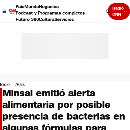
País
Mundo
Negocios
Radio
Podcast y Programas completos
CNN
Futuro 360
Cultura
Servicios
País
Mundo
Negocios
Inicio
País
Minsal emitió alerta
Deportes
Programas completos
alimentaria por posible
Cultura
Servicios
presencia de bacterias en
Bits
CNN Data
algunas fórmulas para
CNN tiempo