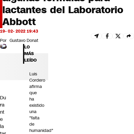
Futuro 360
lactantes del Laboratorio
Opinión
Abbott
19- 02- 2022 19:43
Por
Gustavo Donat
LO
MÁS
LEÍDO
Luis
Cordero
afirma
que
Du
ha
ra
existido
una
nt
"falta
e
de
la
humanidad"
tar