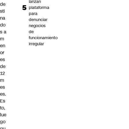
lanzan
de
plataforma
sti
para
na
denunciar
do
negocios
s a
de
funcionamiento
m
irregular
en
or
es
de
12
m
es
es.
Es
to,
lue
go
qu