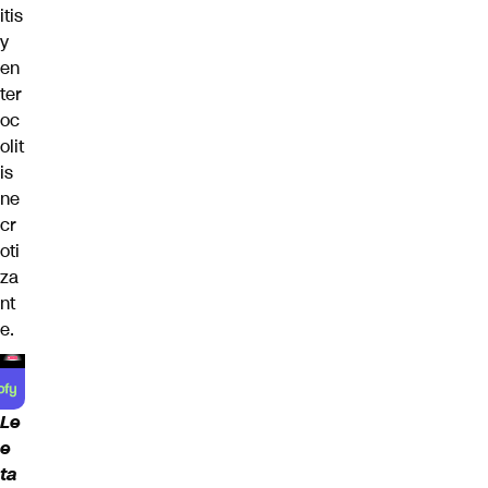
itis
y
en
ter
oc
olit
is
ne
cr
oti
za
nt
e.
Le
e
ta