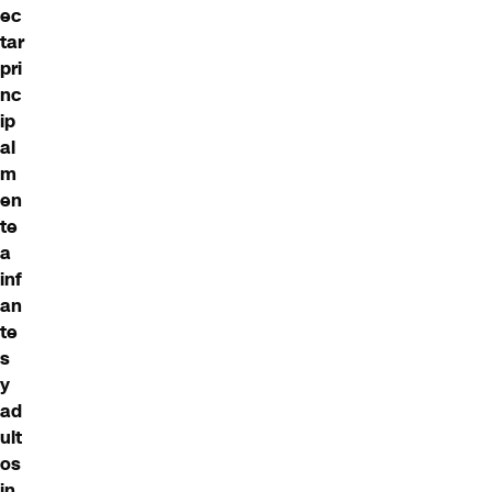
ec
tar
pri
nc
ip
al
m
en
te
a
inf
an
te
s
y
ad
ult
os
in