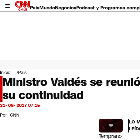
País
Mundo
Negocios
Podcast y Programas comp
País
Mundo
Inicio
País
Negocios
Ministro Valdés se reuni
Deportes
su continuidad
Programas completos
Cultura
Servicios
31- 08- 2017 07:15
Bits
Por
CNN
CNN Data
LO 
CNN tiempo
LEÍD
Futuro 360
Temprano
Opinión