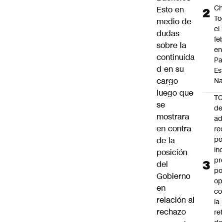
Ch
Esto en
To
medio de
el
dudas
fe
sobre la
en
continuida
P
d en su
Es
cargo
Na
luego que
T
se
de
mostrara
ad
en contra
re
po
de la
in
posición
pr
del
po
Gobierno
op
en
co
relación al
la
rechazo
re