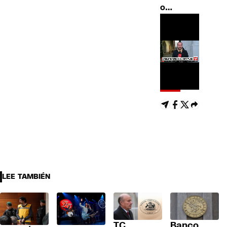
o…
LEE TAMBIÉN
TC
Banco