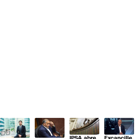
IPSA abre
Excancille