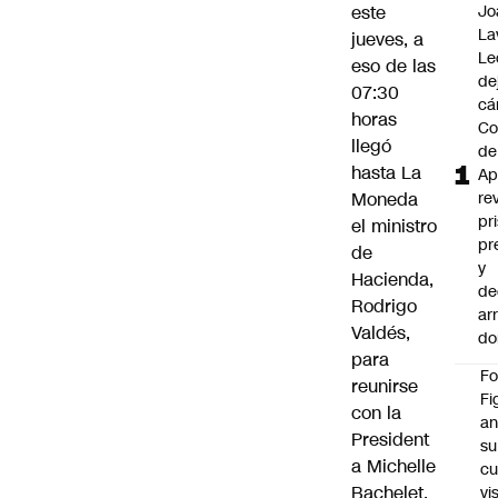
este
Jo
La
jueves, a
Le
eso de las
de
07:30
cá
horas
Co
llegó
de
hasta La
Ap
Moneda
re
pr
el ministro
pr
de
y
Hacienda,
de
Rodrigo
ar
Valdés,
do
para
F
reunirse
Fi
con la
an
President
su
a Michelle
cu
Bachelet
.
vi