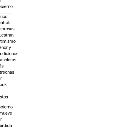
l
bierno
anco
ntral:
mpresas
estran
timismo
nor y
ndiciones
nancieras
ás
trechas
r
hock
e
stos
bierno
emueve
r
érdida
e