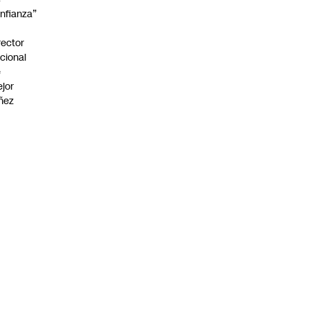
nfianza”
rector
cional
e
jor
ñez