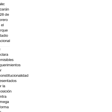
ile:
carán
 28 de
brero
 el
arque
tadio
cional
C
clara
misibles
querimientos
r
constitucionalidad
esentados
r la
osición
ntra
 mega
forma