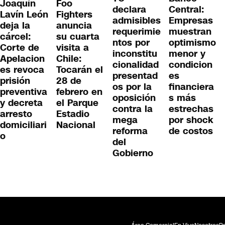
Joaquín
Foo
declara
Central:
Lavín León
Fighters
admisibles
Empresas
deja la
anuncia
requerimie
muestran
cárcel:
su cuarta
ntos por
optimismo
Corte de
visita a
inconstitu
menor y
Apelacion
Chile:
cionalidad
condicion
es revoca
Tocarán el
presentad
es
prisión
28 de
os por la
financiera
preventiva
febrero en
oposición
s más
y decreta
el Parque
contra la
estrechas
arresto
Estadio
mega
por shock
domiciliari
Nacional
reforma
de costos
o
del
Gobierno