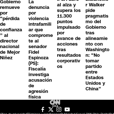
Gobierno
La
al alza y
r Walker
remueve
denuncia
supera los
pide
por
por
11.300
pragmatis
“pérdida
violencia
puntos
mo del
de
intrafamili
impulsado
Gobierno
confianza
ar que
por
tras
” al
comprome
avance de
alineamie
director
te al
acciones
nto con
nacional
senador
tras
Washingto
de Mejor
Fidel
resultados
n: “No
Niñez
Espinoza
corporativ
tomar
(PS):
os
partido
Fiscalía
entre
investiga
Estados
acusación
Unidos y
de
China”
agresión
física