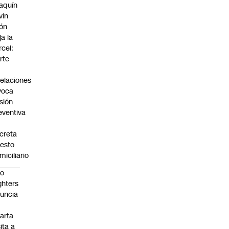
aquín
vín
ón
ja la
rcel:
rte
elaciones
voca
isión
eventiva
creta
resto
miciliario
oo
ghters
uncia
arta
sita a