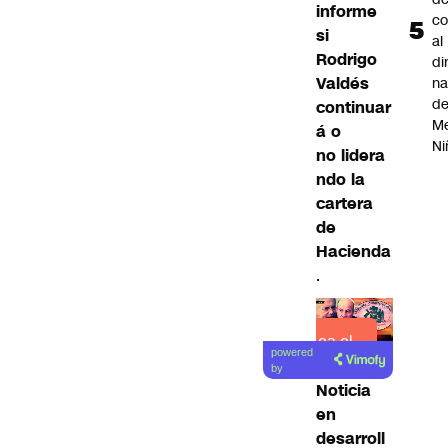
informe
co
si
al
Rodrigo
di
Valdés
na
d
continuar
Me
á o
Ni
no lidera
ndo la
cartera
de
Hacienda
.
Lea el
powered
artículo
by
Noticia
en
desarroll