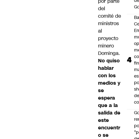
de
por parte
Go
del
comité de
B
ministros
Ce
al
E
mu
proyecto
op
minero
me
Dominga
.
co
No quiso
fi
hablar
m
con los
es
medios y
po
s
se
d
espera
co
que a la
salida de
Go
r
este
po
encuentr
“p
o se
d