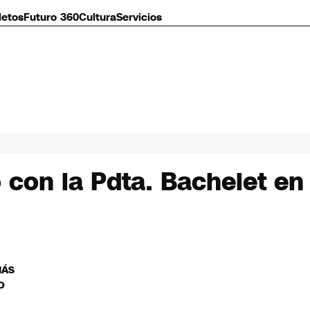
letos
Futuro 360
Cultura
Servicios
ó con la Pdta. Bachelet e
MÁS
O