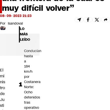
Futuro 360
muy difícil volver”
Opinión
08- 09- 2023 21:23
Por
lsandoval
LO
MÁS
LEÍDO
Conducían
hasta
a
184
El
km/h
mi
por
nis
Costanera
Norte:
tro
Ocho
de
detenidos
Ju
tras
sti
operativo