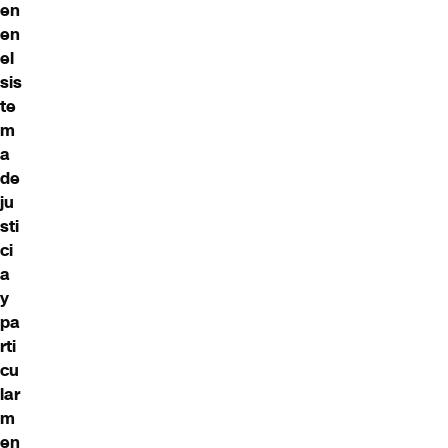
en
en
el
sis
te
m
a
de
ju
sti
ci
a
y
pa
rti
cu
lar
m
en