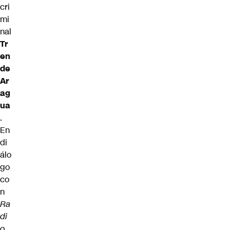
cri
mi
nal
Tr
en
de
Ar
ag
ua
.
En
di
álo
go
co
n
Ra
di
o