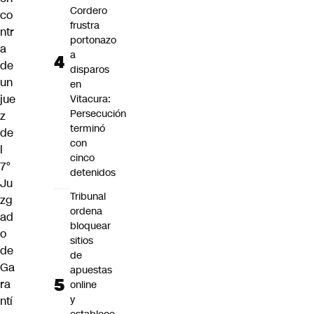
Cordero
co
frustra
ntr
portonazo
a
a
de
disparos
un
en
jue
Vitacura:
Persecución
z
terminó
de
con
l
cinco
7°
detenidos
Ju
Tribunal
zg
ordena
ad
bloquear
o
sitios
de
de
Ga
apuestas
ra
online
y
ntí