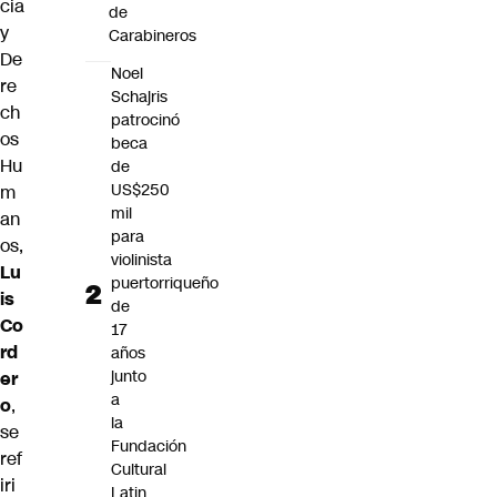
cia
de
y
Carabineros
De
Noel
re
Schajris
ch
patrocinó
os
beca
Hu
de
US$250
m
mil
an
para
os,
violinista
Lu
puertorriqueño
is
de
Co
17
rd
años
junto
er
a
o
,
la
se
Fundación
ref
Cultural
iri
Latin