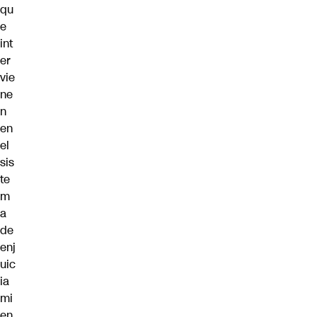
qu
e
int
er
vie
ne
n
en
el
sis
te
m
a
de
enj
uic
ia
mi
en