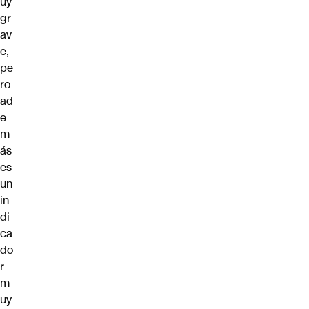
uy
gr
av
e,
pe
ro
ad
e
m
ás
es
un
in
di
ca
do
r
m
uy