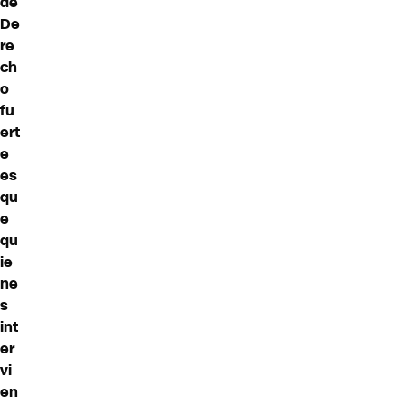
de
De
re
ch
o
fu
ert
e
es
qu
e
qu
ie
ne
s
int
er
vi
en