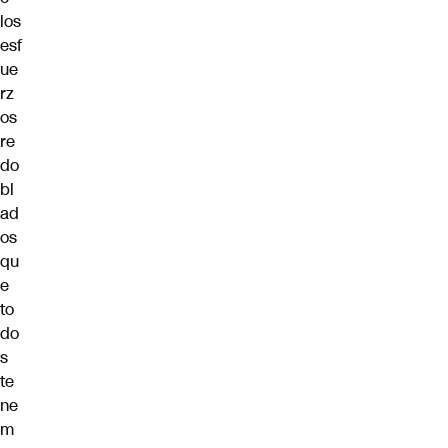
los
esf
ue
rz
os
re
do
bl
ad
os
qu
e
to
do
s
te
ne
m