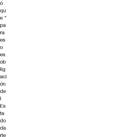
ó
qu
e “
pa
ra
es
o
es
ob
lig
aci
ón
de
l
Es
ta
do
da
rle