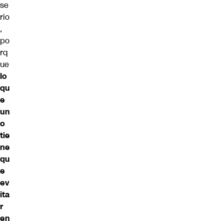
se
rio
,
po
rq
ue
lo
qu
e
un
o
tie
ne
qu
e
ev
ita
r
en