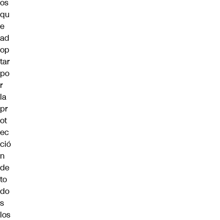
os
qu
e
ad
op
tar
po
r
la
pr
ot
ec
ció
n
de
to
do
s
los