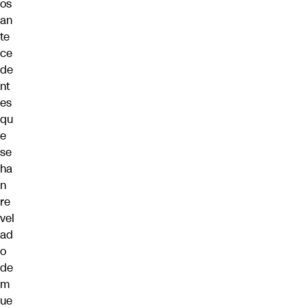
os
an
te
ce
de
nt
es
qu
e
se
ha
n
re
vel
ad
o
de
m
ue