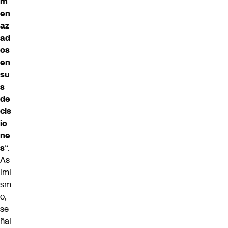
m
en
az
ad
os
en
su
s
de
cis
io
ne
s
“.
As
imi
sm
o,
se
ñal