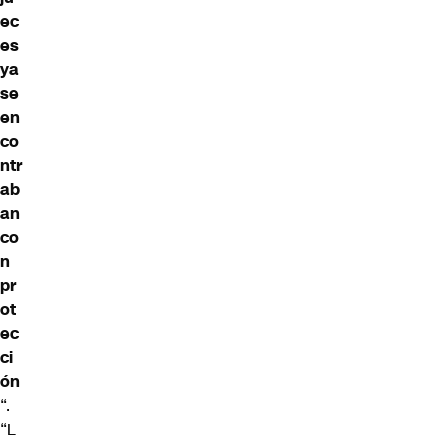
ec
es
ya
se
en
co
ntr
ab
an
co
n
pr
ot
ec
ci
ón
“.
“L