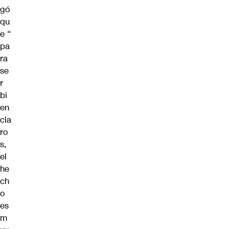
gó
qu
e “
pa
ra
se
r
bi
en
cla
ro
s,
el
he
ch
o
es
m