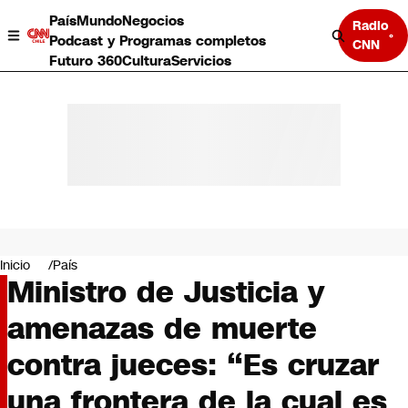
País
Mundo
Negocios
Radio
Podcast y Programas completos
CNN
Futuro 360
Cultura
Servicios
País
Mundo
Negocios
Inicio
País
Ministro de Justicia y
Deportes
Programas completos
amenazas de muerte
Cultura
Servicios
contra jueces: “Es cruzar
Bits
CNN Data
una frontera de la cual es
CNN tiempo