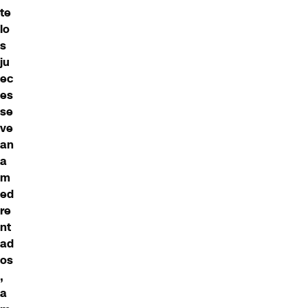
te
lo
s
ju
ec
es
se
ve
an
a
m
ed
re
nt
ad
os
,
a