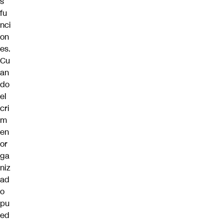
s
fu
nci
on
es.
Cu
an
do
el
cri
m
en
or
ga
niz
ad
o
pu
ed