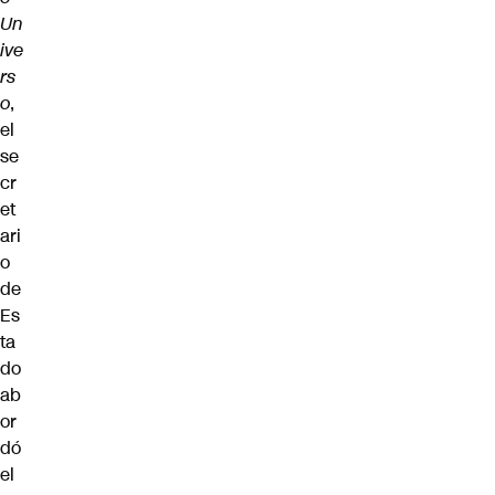
Un
ive
rs
o
,
el
se
cr
et
ari
o
de
Es
ta
do
ab
or
dó
el