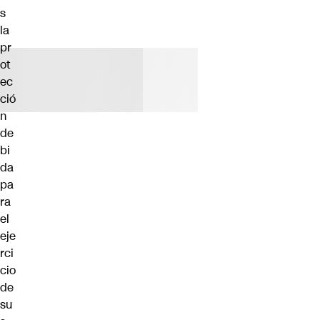
s
la
pr
ot
ec
ció
n
de
bi
da
pa
ra
el
eje
rci
cio
de
su