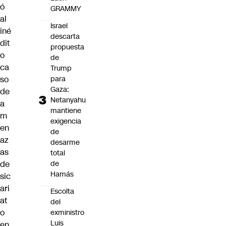
ó
GRAMMY
al
Israel
iné
descarta
dit
propuesta
o
de
ca
Trump
para
so
Gaza:
de
Netanyahu
a
mantiene
m
exigencia
en
de
az
desarme
as
total
de
de
Hamás
sic
ari
Escolta
at
del
o
exministro
Luis
en