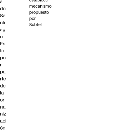
establece
a
mecanismo
de
propuesto
Sa
por
nti
Subtel
ag
o.
Es
to
po
r
pa
rte
de
la
or
ga
niz
aci
ón