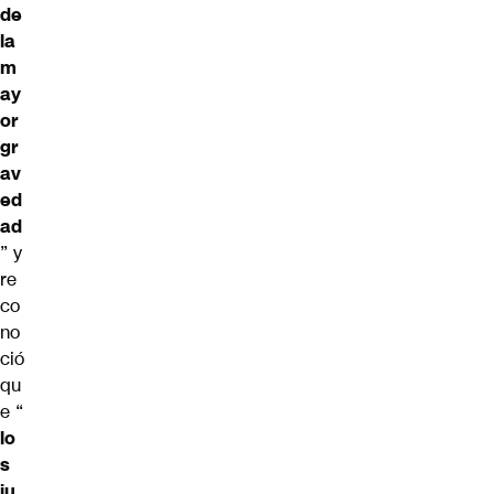
de
la
m
ay
or
gr
av
ed
ad
” y
re
co
no
ció
qu
e “
lo
s
ju