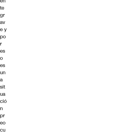
en
te
gr
av
e y
po
r
es
o
es
un
a
sit
ua
ció
n
pr
eo
cu