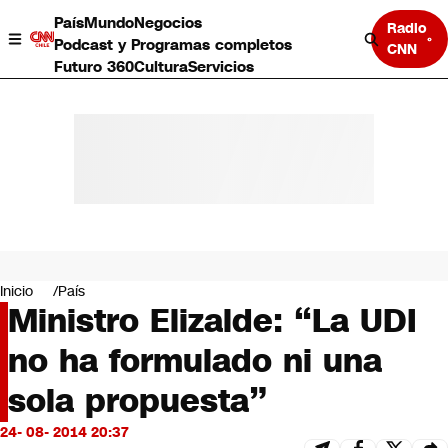
País
Mundo
Negocios
Radio
Podcast y Programas completos
CNN
Futuro 360
Cultura
Servicios
País
Mundo
Negocios
Inicio
País
Ministro Elizalde: “La UDI
Deportes
Programas completos
no ha formulado ni una
Cultura
Servicios
sola propuesta”
Bits
CNN Data
24- 08- 2014 20:37
CNN tiempo