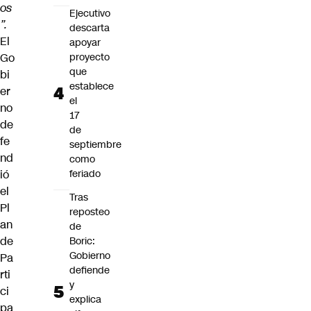
os
Ejecutivo
”.
descarta
El
apoyar
Go
proyecto
que
bi
establece
er
el
no
17
de
de
fe
septiembre
nd
como
ió
feriado
el
Tras
Pl
reposteo
an
de
de
Boric:
Gobierno
Pa
defiende
rti
y
ci
explica
pa