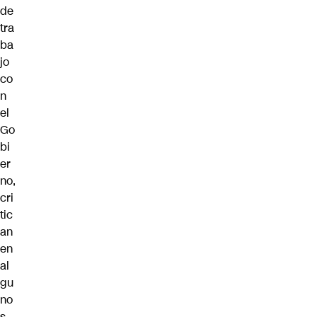
de
tra
ba
jo
co
n
el
Go
bi
er
no,
cri
tic
an
en
al
gu
no
s