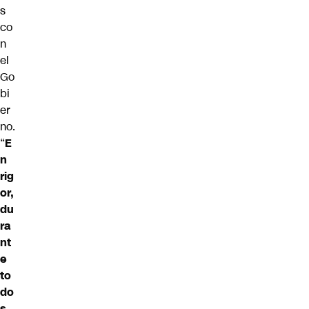
s
co
n
el
Go
bi
er
no.
“
E
n
rig
or,
du
ra
nt
e
to
do
s