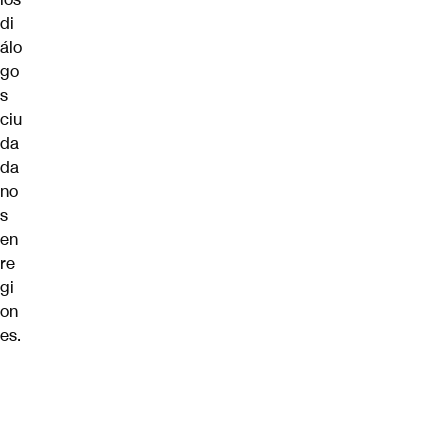
di
álo
go
s
ciu
da
da
no
s
en
re
gi
on
es.