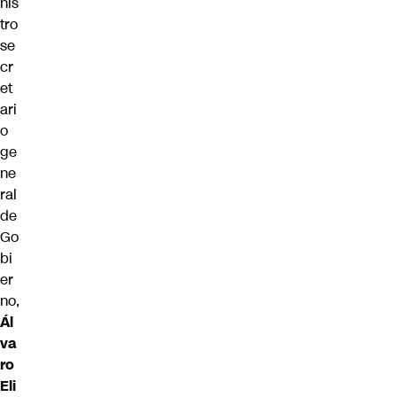
nis
tro
se
cr
et
ari
o
ge
ne
ral
de
Go
bi
er
no,
Ál
va
ro
Eli