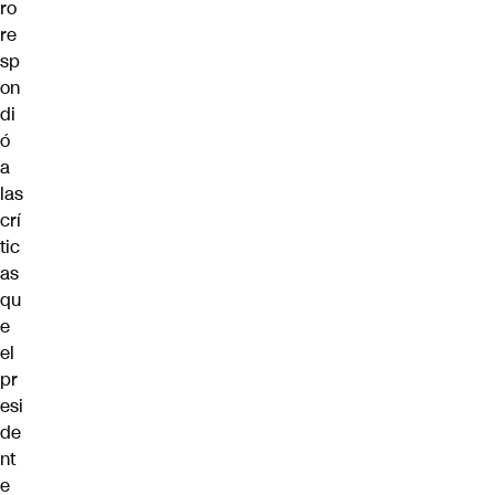
ro
re
sp
on
di
ó
a
las
crí
tic
as
qu
e
el
pr
esi
de
nt
e