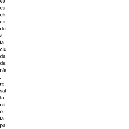
es
cu
ch
an
do
a
la
ciu
da
da
nía
,
re
sal
ta
nd
o
la
pa