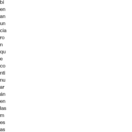
bi
en
an
un
cia
ro
n
qu
e
co
nti
nu
ar
án
en
las
m
es
as