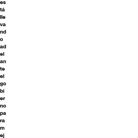
es
tá
lle
va
nd
o
ad
el
an
te
el
go
bi
er
no
pa
ra
m
ej