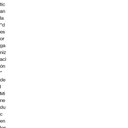
tic
an
la
“d
es
or
ga
niz
aci
ón
”
de
l
Mi
ne
du
c
en
los