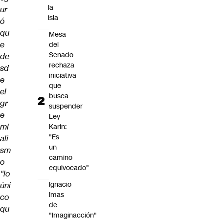
la
ur
isla
ó
qu
Mesa
e
del
Senado
de
rechaza
sd
iniciativa
e
que
el
busca
gr
suspender
e
Ley
mi
Karin:
"Es
ali
un
sm
camino
o
equivocado"
“lo
Ignacio
úni
Imas
co
de
qu
"Imaginacción"