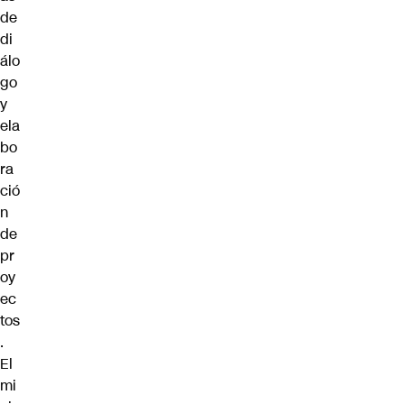
de
di
álo
go
y
ela
bo
ra
ció
n
de
pr
oy
ec
tos
.
El
mi