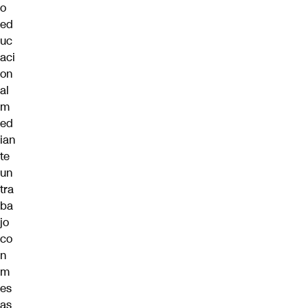
o
ed
uc
aci
on
al
m
ed
ian
te
un
tra
ba
jo
co
n
m
es
as