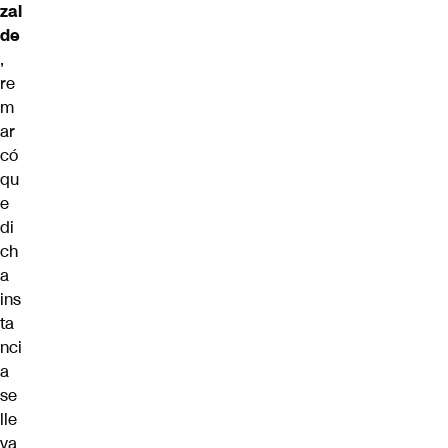
zal
de
,
re
m
ar
có
qu
e
di
ch
a
ins
ta
nci
a
se
lle
va