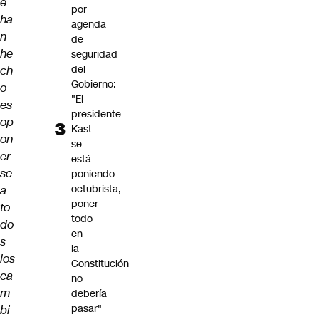
e
por
ha
agenda
n
de
he
seguridad
del
ch
Gobierno:
o
"El
es
presidente
op
Kast
on
se
er
está
se
poniendo
octubrista,
a
poner
to
todo
do
en
s
la
los
Constitución
ca
no
m
debería
pasar"
bi