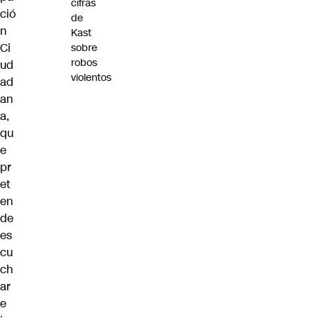
cifras
ció
de
n
Kast
Ci
sobre
robos
ud
violentos
ad
an
a,
qu
e
pr
et
en
de
es
cu
ch
ar
e