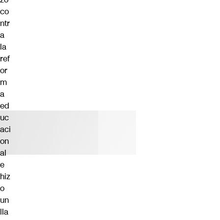
co
ntr
a
la
ref
or
m
a
ed
uc
aci
on
al
e
hiz
o
un
lla