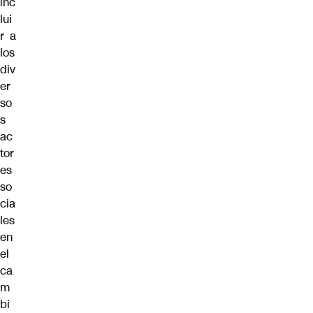
inc
lui
r a
los
div
er
so
s
ac
tor
es
so
cia
les
en
el
ca
m
bi