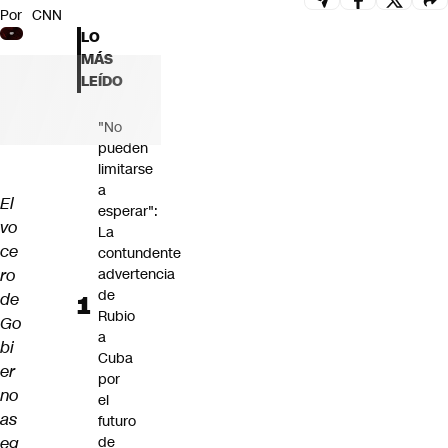
Por
CNN
Futuro 360
LO
Opinión
MÁS
LEÍDO
"No
pueden
limitarse
a
El
esperar":
vo
La
ce
contundente
ro
advertencia
de
de
Rubio
Go
a
bi
Cuba
er
por
no
el
as
futuro
eg
de