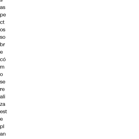
as
pe
ct
os
so
br
e
có
m
o
se
re
ali
za
est
e
pl
an