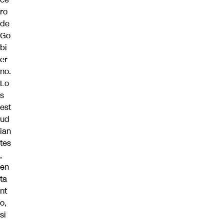
ro
de
Go
bi
er
no.
Lo
s
est
ud
ian
tes
,
en
ta
nt
o,
si