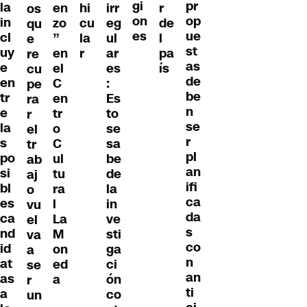
gi
pr
la
en
hi
irr
r
os
on
op
in
zo
cu
eg
de
qu
es
ue
cl
”
la
ul
l
e
st
uy
en
r
ar
pa
re
as
e
el
es
ís
cu
de
en
C
:
pe
be
tr
en
Es
ra
n
e
tr
to
r
se
la
o
se
el
r
s
C
sa
tr
pl
po
ul
be
ab
an
si
tu
de
aj
ifi
bl
ra
la
o
ca
es
l
in
vu
da
ca
La
ve
el
s
nd
M
sti
va
co
id
on
ga
a
n
at
ed
ci
se
an
as
a
ón
r
ti
a
co
un