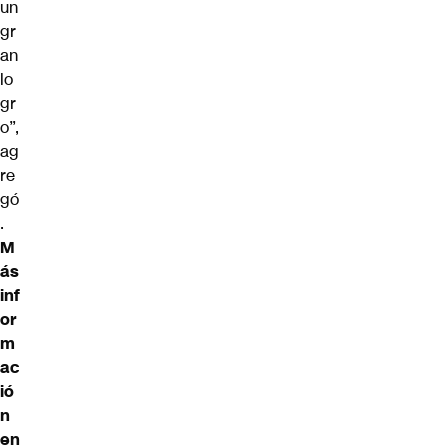
un
gr
an
lo
gr
o”,
ag
re
gó
.
M
ás
inf
or
m
ac
ió
n
en