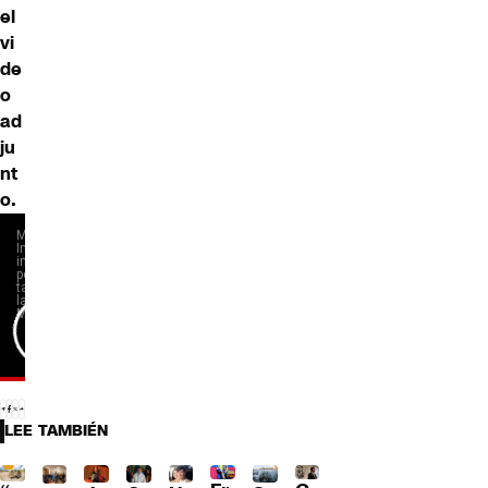
el
vi
de
o
ad
ju
nt
o.
LEE TAMBIÉN