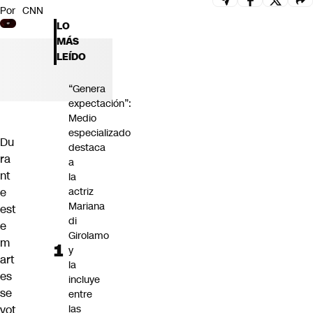
Por
CNN
Futuro 360
LO
Opinión
MÁS
LEÍDO
“Genera
expectación”:
Medio
especializado
Du
destaca
ra
a
nt
la
e
actriz
Mariana
est
di
e
Girolamo
m
y
art
la
es
incluye
se
entre
vot
las