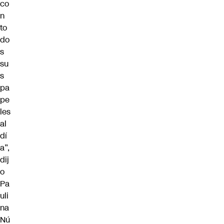
co
n
to
do
s
su
s
pa
pe
les
al
dí
a”,
dij
o
Pa
uli
na
Nú