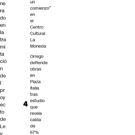
un
ne
comienzo”
ra
en
do
el
en
Centro
la
Cultural
tra
La
Moneda
mi
ta
Orrego
ció
defiende
n
obras
de
en
Plaza
l
Italia
pr
tras
oy
estudio
ec
que
to
revela
de
caída
Le
de
67%
y