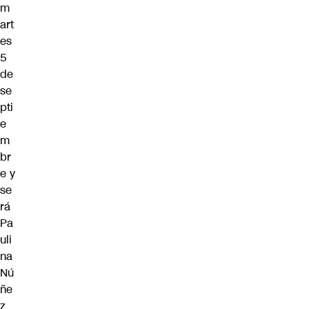
m
art
es
5
de
se
pti
e
m
br
e y
se
rá
Pa
uli
na
Nú
ñe
z