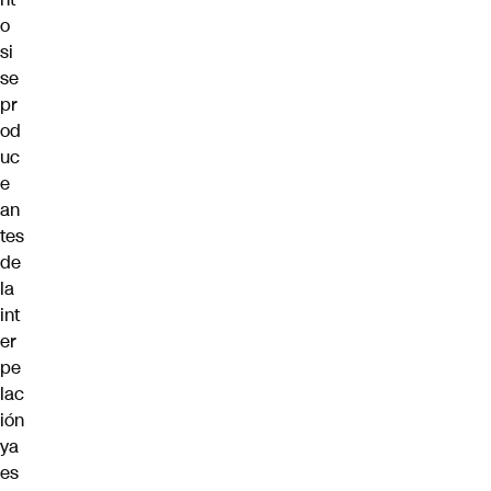
o
si
se
pr
od
uc
e
an
tes
de
la
int
er
pe
lac
ión
ya
es