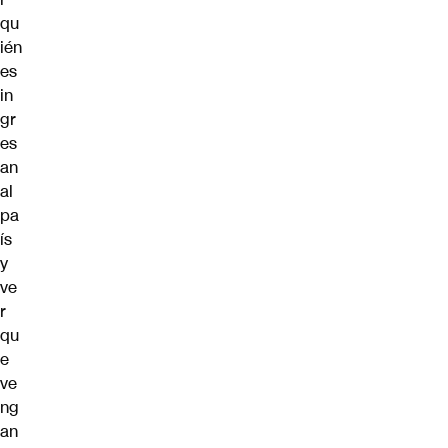
qu
ién
es
in
gr
es
an
al
pa
ís
y
ve
r
qu
e
ve
ng
an