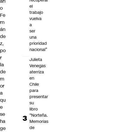
recuperar
ari
el
o
trabajo
Fe
vuelva
rn
a
án
ser
de
una
z,
prioridad
nacional”
po
r
Julieta
la
Venegas
de
aterriza
en
m
Chile
or
para
a
presentar
qu
su
e
libro
se
“Norteña.
ha
Memorias
de
ge