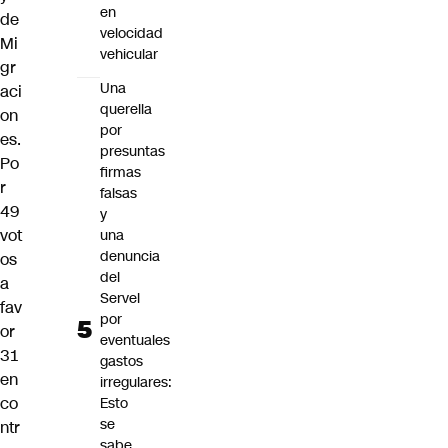
en
de
velocidad
Mi
vehicular
gr
Una
aci
querella
on
por
es.
presuntas
Po
firmas
r
falsas
49
y
vot
una
denuncia
os
del
a
Servel
fav
por
or
eventuales
31
gastos
en
irregulares:
co
Esto
se
ntr
sabe