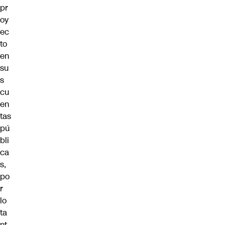
pr
oy
ec
to
en
su
s
cu
en
tas
pú
bli
ca
s,
po
r
lo
ta
nt