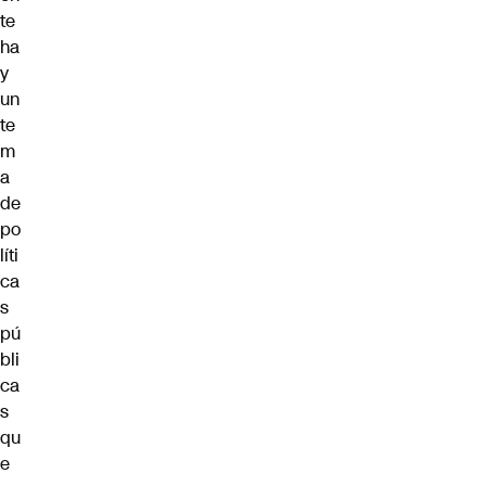
te
ha
y
un
te
m
a
de
po
líti
ca
s
pú
bli
ca
s
qu
e