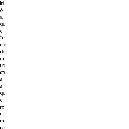
iri
ó
a
qu
e
“e
sto
de
m
ue
str
a
a
qu
e
re
al
m
en