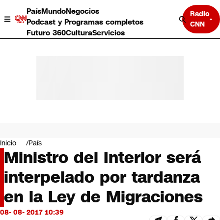
País
Mundo
Negocios
Radio
Podcast y Programas completos
CNN
Futuro 360
Cultura
Servicios
País
Mundo
Negocios
Inicio
País
Ministro del Interior será
Deportes
Programas completos
interpelado por tardanza
Cultura
Servicios
en la Ley de Migraciones
Bits
CNN Data
08- 08- 2017 10:39
CNN tiempo