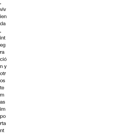
,
viv
ien
da
,
int
eg
ra
ció
n y
otr
os
te
m
as
im
po
rta
nt