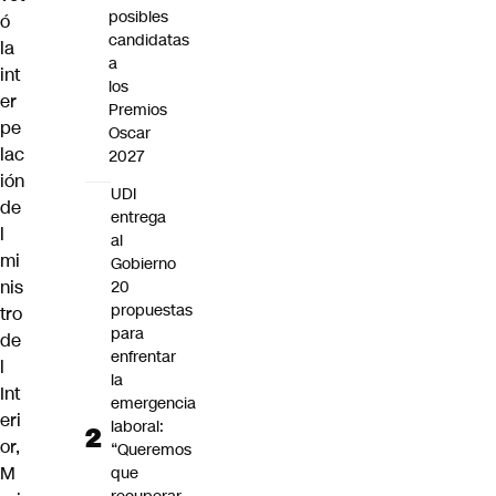
posibles
ó
candidatas
la
a
int
los
er
Premios
pe
Oscar
lac
2027
ión
UDI
de
entrega
l
al
mi
Gobierno
nis
20
propuestas
tro
para
de
enfrentar
l
la
Int
emergencia
eri
laboral:
or,
“Queremos
M
que