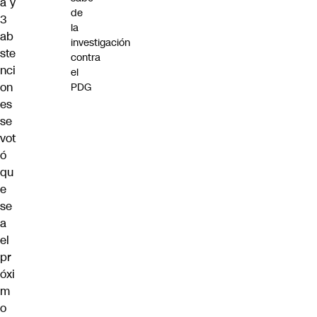
a y
de
3
la
ab
investigación
ste
contra
nci
el
on
PDG
es
se
vot
ó
qu
e
se
a
el
pr
óxi
m
o