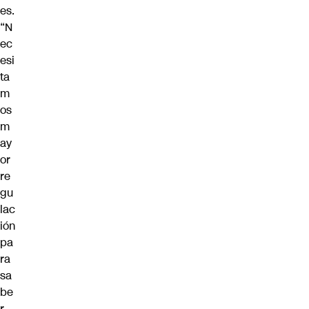
es.
“N
ec
esi
ta
m
os
m
ay
or
re
gu
lac
ión
pa
ra
sa
be
r