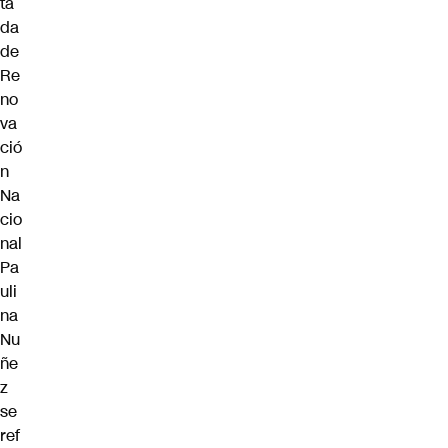
ta
da
de
Re
no
va
ció
n
Na
cio
nal
Pa
uli
na
Nu
ñe
z
se
ref