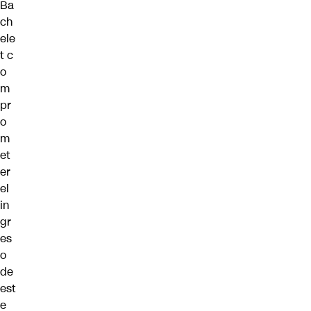
Ba
ch
ele
t c
o
m
pr
o
m
et
er
el
in
gr
es
o
de
est
e