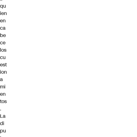
qu
ien
en
ca
be
ce
los
cu
est
ion
a
mi
en
tos
.
La
di
pu