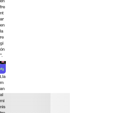
en
fre
nt
ar
en
la
re
gi
ón
”.
Lla
m
an
al
mi
nis
tro