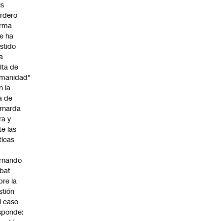
is
rdero
irma
e ha
istido
a
alta de
manidad"
n la
ja de
rnarda
ra y
te las
íticas
rnando
bat
bre la
stión
l caso
sponde: