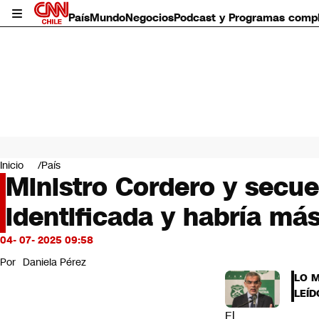
País
Mundo
Negocios
Podcast y Programas comp
País
Mundo
Inicio
País
Negocios
Ministro Cordero y secue
Deportes
identificada y habría má
Programas completos
Cultura
Servicios
04- 07- 2025 09:58
Bits
Por
Daniela Pérez
CNN Data
LO 
CNN tiempo
LEÍD
Futuro 360
El
Opinión