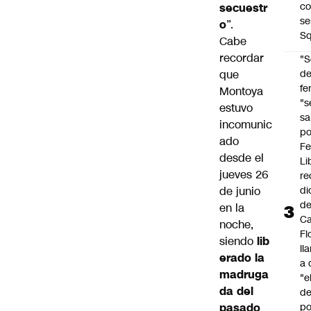
co
secuestr
se
o
”.
Sq
Cabe
recordar
"S
que
d
fe
Montoya
"s
estuvo
sa
incomunic
po
ado
Fe
desde el
Li
jueves 26
re
de junio
di
d
en la
Ca
noche,
Fl
siendo
lib
ll
erado la
a 
madruga
"e
da del
d
pasado
po