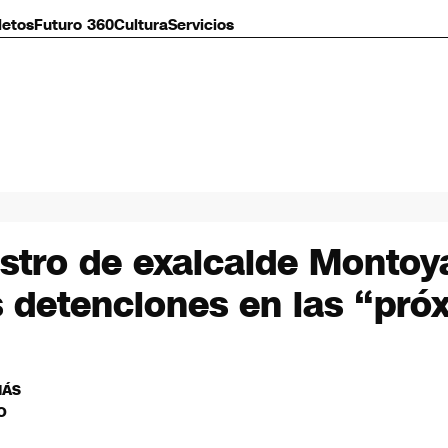
letos
Futuro 360
Cultura
Servicios
stro de exalcalde Montoy
s detenciones en las “pró
MÁS
O