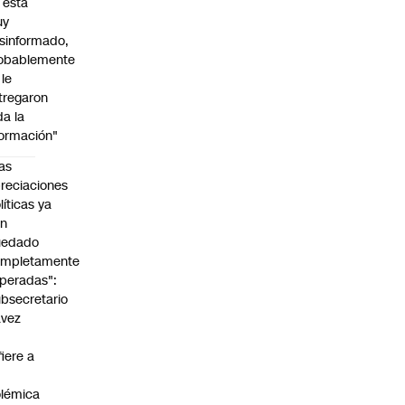
l está
uy
sinformado,
obablemente
 le
tregaron
da la
formación"
as
reciaciones
líticas ya
an
uedado
ompletamente
peradas":
bsecretario
avez
fiere a
lémica