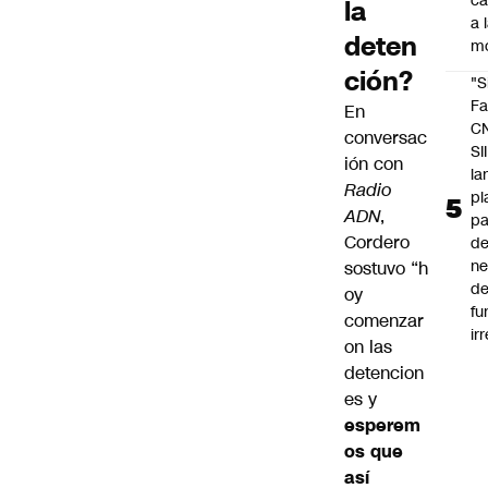
c
la
a 
deten
m
ción?
"S
Fa
En
C
conversac
SII
ión con
la
Radio
pl
ADN
,
pa
Cordero
de
ne
sostuvo “h
d
oy
fu
comenzar
ir
on las
detencion
es y
esperem
os que
así