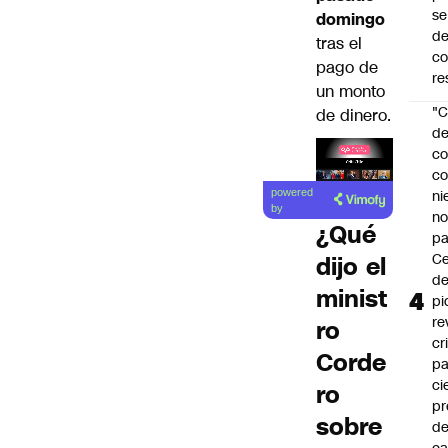
se
domingo
de
tras el
c
pago de
re
un monto
"C
de dinero.
d
co
co
Lea el
ni
powered
artículo
by
n
¿Qué
pa
Ce
dijo el
de
minist
pi
re
ro
cr
Corde
pa
ci
ro
pr
sobre
d