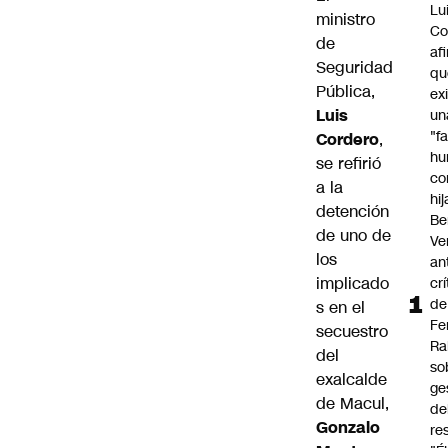
Lu
ministro
Co
de
af
Seguridad
qu
Pública,
ex
Luis
un
"f
Cordero
,
hu
se refirió
co
a la
hi
detención
Be
de uno de
Ve
los
an
implicado
cr
de
s en el
Fe
secuestro
Ra
del
so
exalcalde
ge
de Macul,
de
Gonzalo
re