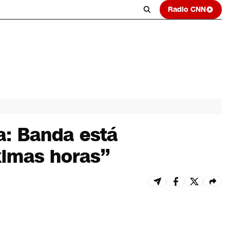
Radio CNN
a: Banda está
ximas horas”