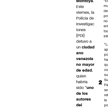
Montoya
.
"É
m
Este
de
viernes, la
pr
Policía de
no
Investigac
en
iones
to
(PDI)
in
detuvo a
"L
un
ciudad
ap
ano
po
venezola
h
no mayor
q
c
de edad
,
su
quien
Su
habría
P
sido “
uno
se
de los
re
autores
la
del
po