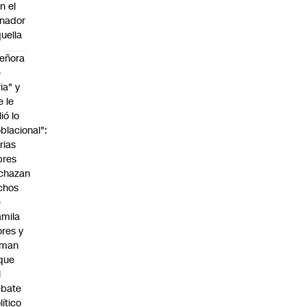
n el
nador
uella
eñora
e
ria" y
e le
lió lo
blacional":
rias
bres
chazan
chos
e
mila
ores y
aman
que
l
ebate
lítico