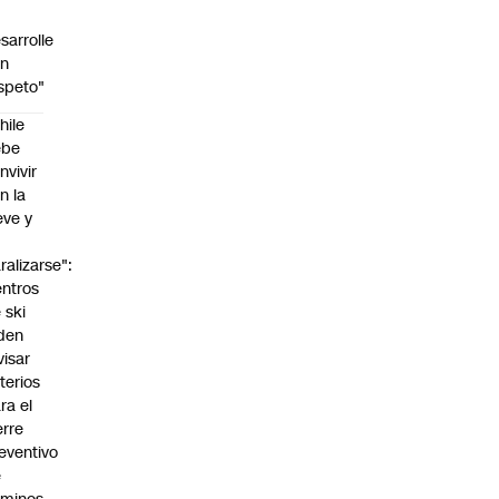
sarrolle
on
speto"
hile
ebe
nvivir
n la
eve y
o
ralizarse":
ntros
 ski
den
visar
iterios
ra el
erre
eventivo
e