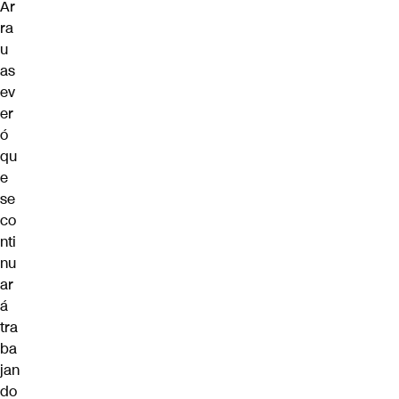
Ar
ra
u
as
ev
er
ó
qu
e
se
co
nti
nu
ar
á
tra
ba
jan
do