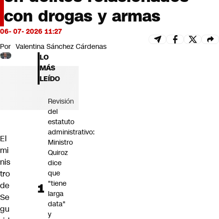
Futuro 360
con drogas y armas
Opinión
06- 07- 2026 11:27
Por
Valentina Sánchez Cárdenas
LO
MÁS
LEÍDO
Revisión
del
estatuto
administrativo:
El
Ministro
mi
Quiroz
nis
dice
tro
que
"tiene
de
larga
Se
data"
gu
y