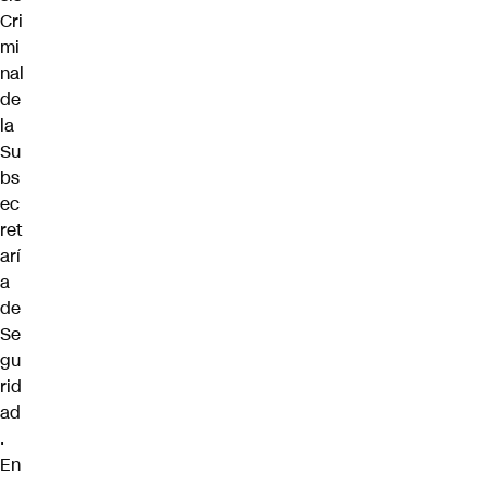
Cri
mi
nal
de
la
Su
bs
ec
ret
arí
a
de
Se
gu
rid
ad
.
En