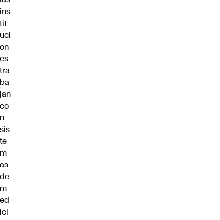
ins
tit
uci
on
es
tra
ba
jan
co
n
sis
te
m
as
de
m
ed
ici