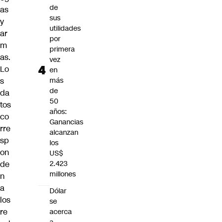
de
as
sus
y
utilidades
ar
por
m
primera
as.
vez
Lo
en
s
más
de
da
50
tos
años:
co
Ganancias
rre
alcanzan
sp
los
on
US$
de
2.423
millones
n
a
Dólar
los
se
re
acerca