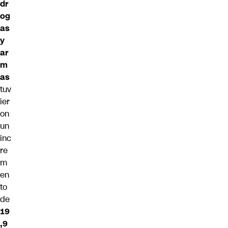
dr
og
as
y
ar
m
as
tuv
ier
on
un
inc
re
m
en
to
de
19
,9