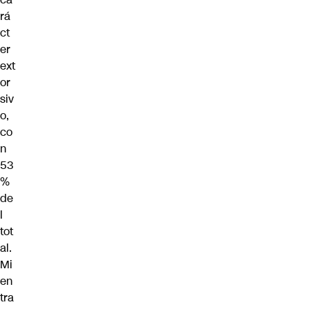
rá
ct
er
ext
or
siv
o,
co
n
53
%
de
l
tot
al.
Mi
en
tra