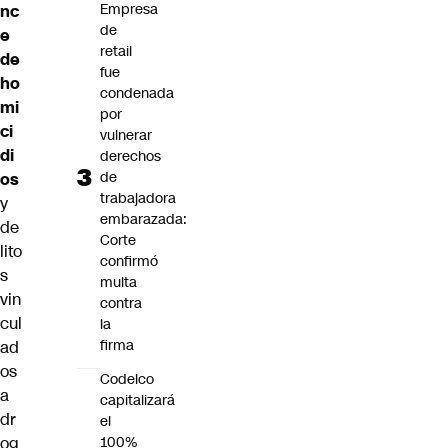
Empresa
nc
de
e
retail
de
fue
ho
condenada
mi
por
ci
vulnerar
di
derechos
de
os
trabajadora
y
embarazada:
de
Corte
lito
confirmó
s
multa
vin
contra
cul
la
firma
ad
os
Codelco
a
capitalizará
dr
el
og
100%