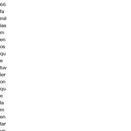
66
fa
mil
ias
m
en
os
qu
e
tuv
ier
on
qu
e
la
m
en
tar
un