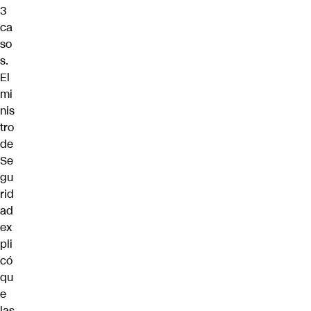
3
ca
so
s.
El
mi
nis
tro
de
Se
gu
rid
ad
ex
pli
có
qu
e
las