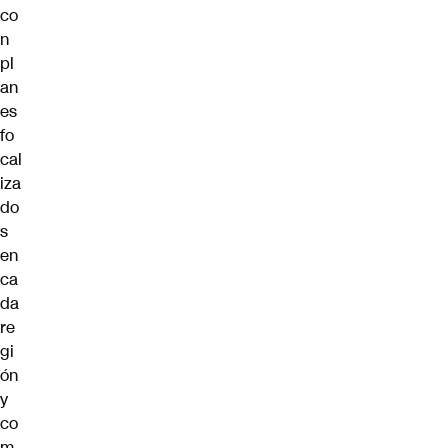
co
n
pl
an
es
fo
cal
iza
do
s
en
ca
da
re
gi
ón
y
co
m