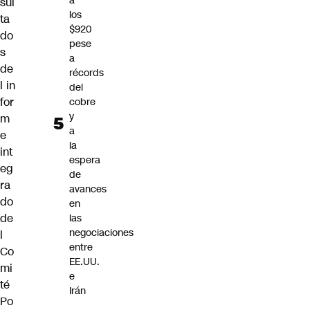
a
sul
los
ta
$920
do
pese
s
a
de
récords
l in
del
for
cobre
y
m
a
e
la
int
espera
eg
de
ra
avances
do
en
de
las
negociaciones
l
entre
Co
EE.UU.
mi
e
té
Irán
Po