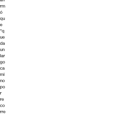
rm
ó
qu
e
“q
ue
da
un
lar
go
ca
mi
no
po
r
re
co
rre