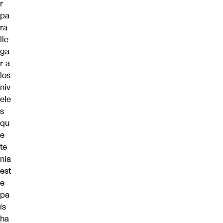
r
pa
ra
lle
ga
r a
los
niv
ele
s
qu
e
te
nía
est
e
pa
ís
ha