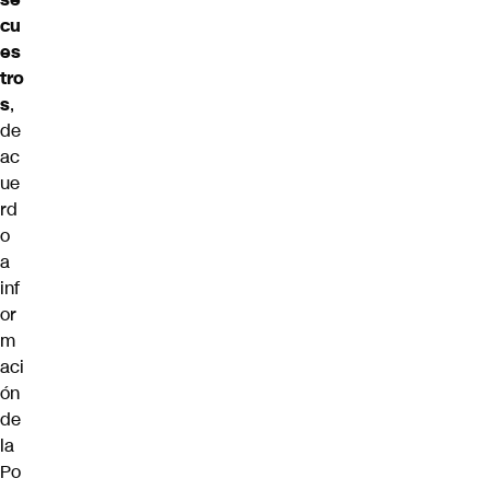
cu
es
tro
s
,
de
ac
ue
rd
o
a
inf
or
m
aci
ón
de
la
Po