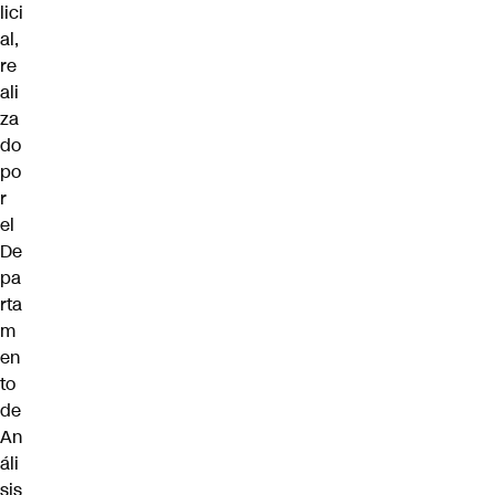
lici
al,
re
ali
za
do
po
r
el
De
pa
rta
m
en
to
de
An
áli
sis