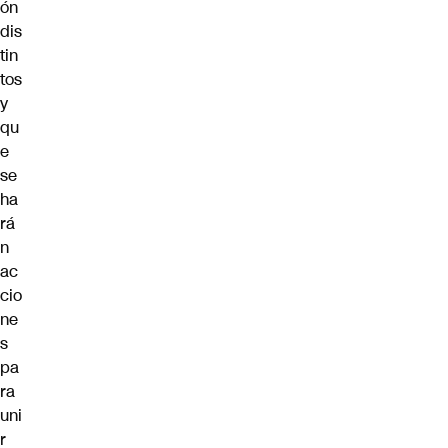
ón
dis
tin
tos
y
qu
e
se
ha
rá
n
ac
cio
ne
s
pa
ra
uni
r