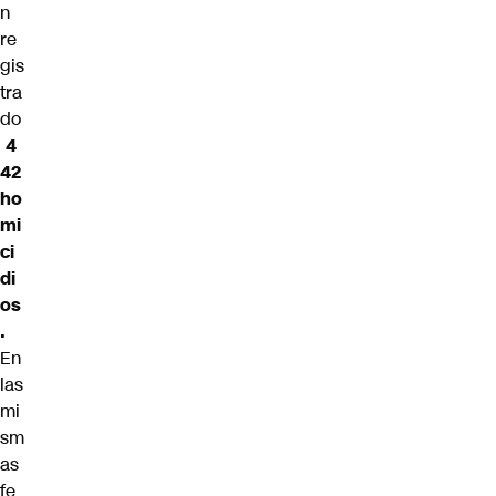
n
re
gis
tra
do
4
42
ho
mi
ci
di
os
.
En
las
mi
sm
as
fe