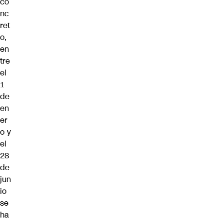
co
nc
ret
o,
en
tre
el
1
de
en
er
o y
el
28
de
jun
io
se
ha