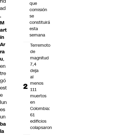
rid
que
ad
comisión
,
se
M
constituirá
esta
art
semana
ín
Ar
Terremoto
ra
de
magnitud
u
,
7,4
en
deja
tre
al
gó
menos
est
111
e
muertos
lun
en
Colombia:
es
61
un
edificios
ba
colapsaron
la