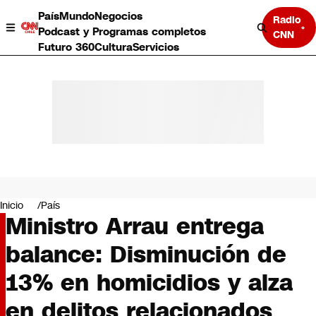
País
Mundo
Negocios
Radio
Podcast y Programas completos
CNN
Futuro 360
Cultura
Servicios
País
Mundo
Negocios
Inicio
País
Ministro Arrau entrega
Deportes
Programas completos
balance: Disminución de
Cultura
Servicios
13% en homicidios y alza
Bits
CNN Data
en delitos relacionados
CNN tiempo