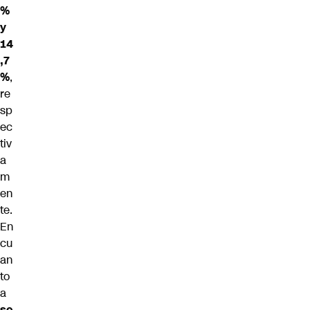
%
y
14
,7
%
,
re
sp
ec
tiv
a
m
en
te.
En
cu
an
to
a
se