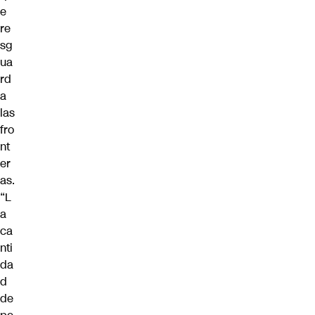
e
re
sg
ua
rd
a
las
fro
nt
er
as.
“L
a
ca
nti
da
d
de