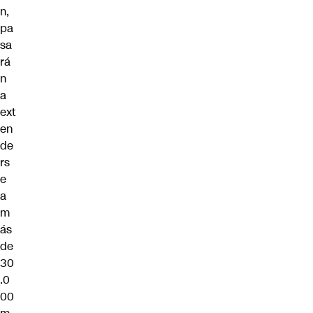
n,
pa
sa
rá
n
a
ext
en
de
rs
e
a
m
ás
de
30
.0
00