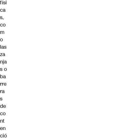
físi
ca
s,
co
m
o
las
za
nja
s o
ba
rre
ra
s
de
co
nt
en
ció