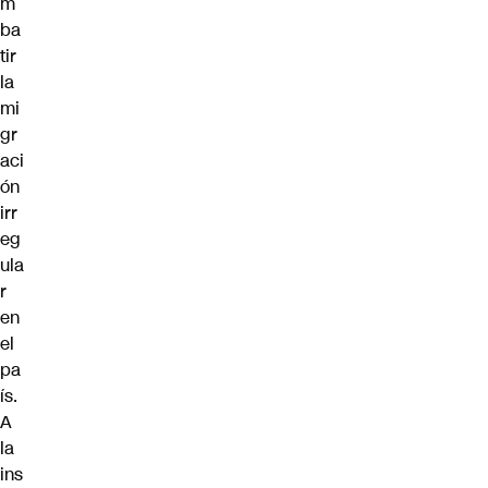
m
ba
tir
la
mi
gr
aci
ón
irr
eg
ula
r
en
el
pa
ís.
A
la
ins