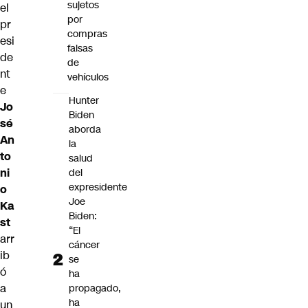
sujetos
el
por
pr
compras
esi
falsas
de
de
nt
vehículos
e
Hunter
Jo
Biden
sé
aborda
An
la
to
salud
ni
del
expresidente
o
Joe
Ka
Biden:
st
“El
arr
cáncer
ib
se
ó
ha
a
propagado,
ha
un