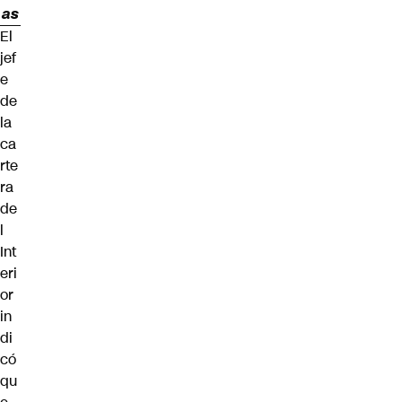
as
El
jef
e
de
la
ca
rte
ra
de
l
Int
eri
or
in
di
có
qu