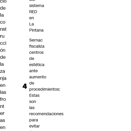
cio
sistema
de
RED
la
en
co
La
nst
Pintana
ru
Sernac
cci
fiscaliza
ón
centros
de
de
la
estética
za
ante
aumento
nja
de
en
procedimientos:
las
Estas
fro
son
nt
las
er
recomendaciones
as
para
evitar
en