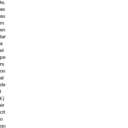
te,
se
au
m
en
tar
á
el
pe
rs
on
al
de
l
Ej
ér
cit
o
qu