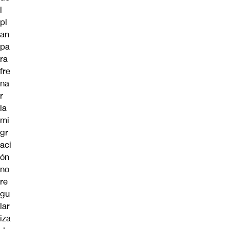
l
pl
an
pa
ra
fre
na
r
la
mi
gr
aci
ón
no
re
gu
lar
iza