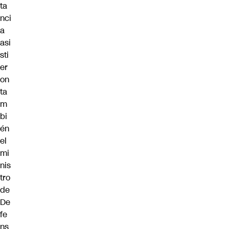
ta
nci
a
asi
sti
er
on
ta
m
bi
én
el
mi
nis
tro
de
De
fe
ns