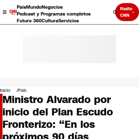
País
Mundo
Negocios
Radio
Podcast y Programas completos
CNN
Futuro 360
Cultura
Servicios
País
Mundo
Negocios
Inicio
País
Ministro Alvarado por
Deportes
Programas completos
inicio del Plan Escudo
Cultura
Servicios
Fronterizo: “En los
Bits
CNN Data
próximos 90 días
CNN tiempo