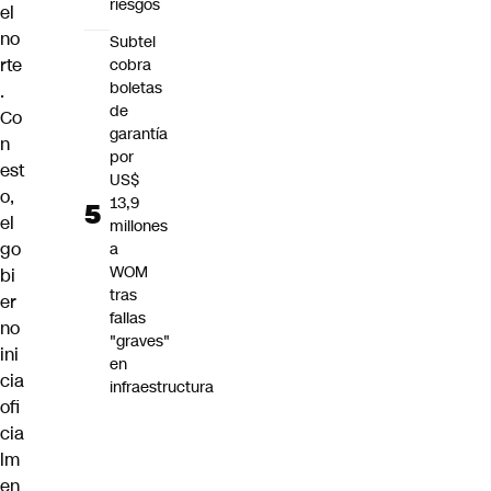
riesgos
el
no
Subtel
rte
cobra
boletas
.
de
Co
garantía
n
por
est
US$
o,
13,9
el
millones
go
a
WOM
bi
tras
er
fallas
no
"graves"
ini
en
cia
infraestructura
ofi
cia
lm
en