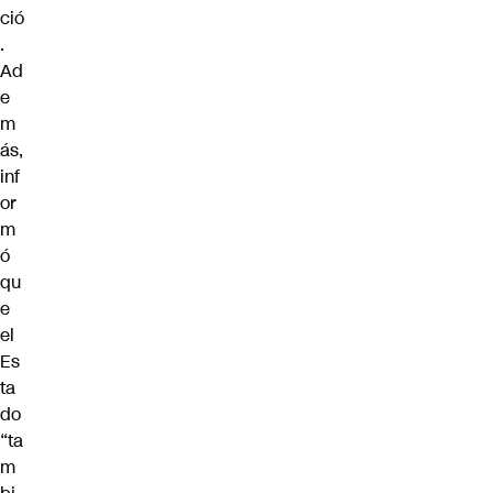
ció
.
Ad
e
m
ás,
inf
or
m
ó
qu
e
el
Es
ta
do
“ta
m