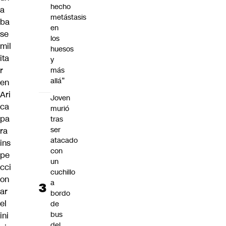
hecho
a
metástasis
ba
en
se
los
mil
huesos
ita
y
r
más
allá”
en
Ari
Joven
ca
murió
pa
tras
ser
ra
atacado
ins
con
pe
un
cci
cuchillo
on
a
ar
bordo
el
de
bus
ini
del