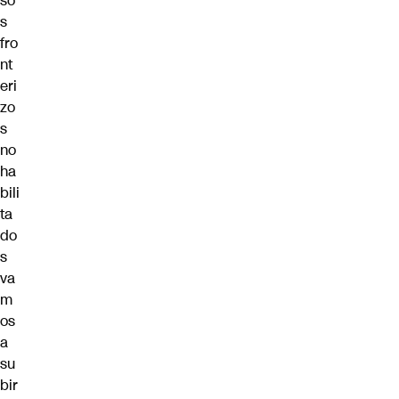
so
s
fro
nt
eri
zo
s
no
ha
bili
ta
do
s
va
m
os
a
su
bir