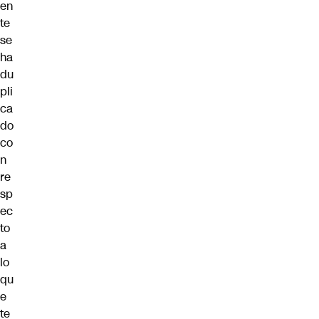
en
te
se
ha
du
pli
ca
do
co
n
re
sp
ec
to
a
lo
qu
e
te