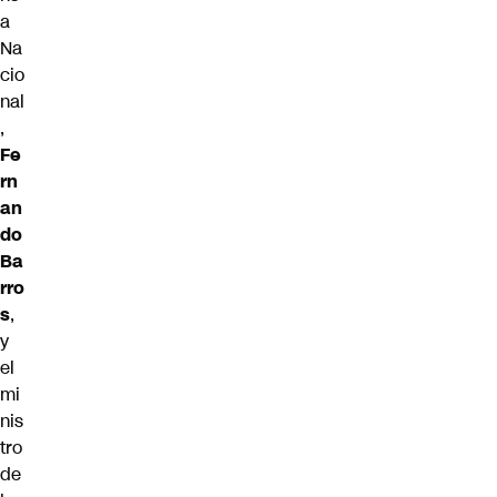
a
Na
cio
nal
,
Fe
rn
an
do
Ba
rro
s
,
y
el
mi
nis
tro
de