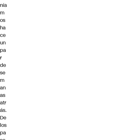
nía
m
os
ha
ce
un
pa
r
de
se
m
an
as
atr
ás.
De
los
pa