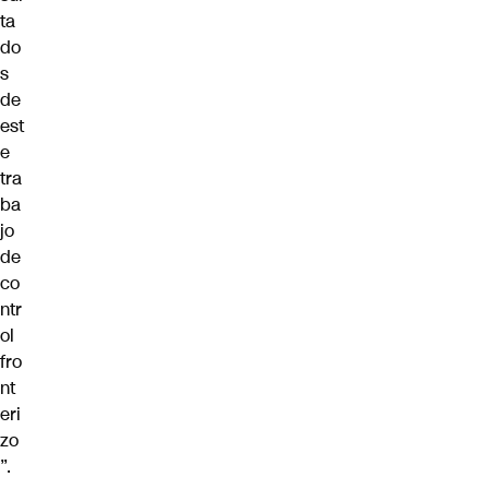
ta
do
s
de
est
e
tra
ba
jo
de
co
ntr
ol
fro
nt
eri
zo
”.