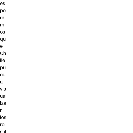
es
pe
ra
m
os
qu
e
Ch
ile
pu
ed
a
vis
ual
iza
r
los
re
sul