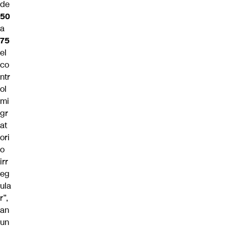
de
50
a
75
el
co
ntr
ol
mi
gr
at
ori
o
irr
eg
ula
r”,
an
un