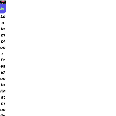
Le
e
ta
m
bi
én
:
Pr
es
id
en
te
Ka
st
m
on
ito