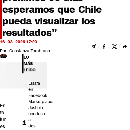
Futuro 360
esperamos que Chile
Opinión
pueda visualizar los
resultados”
16- 03- 2026 17:20
Por
Constanza Zambrano
LO
MÁS
LEÍDO
Estafa
en
Facebook
Marketplace:
Es
Justicia
te
condena
lun
a
es
dos