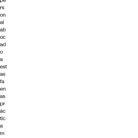
pe
rs
on
al
ab
oc
ad
o
a
est
as
fa
en
as
pr
ác
tic
a
m