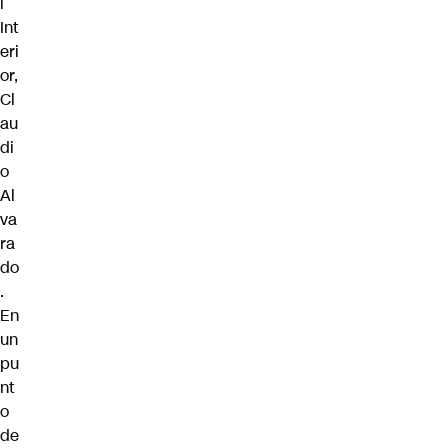
l
Int
eri
or,
Cl
au
di
o
Al
va
ra
do
.
En
un
pu
nt
o
de