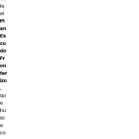
te
el
Pl
an
Es
cu
do
Fr
on
ter
izo
,
qu
e
bu
sc
a
co