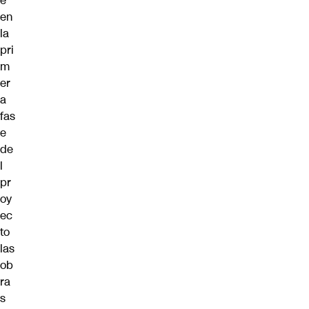
e
en
la
pri
m
er
a
fas
e
de
l
pr
oy
ec
to
las
ob
ra
s