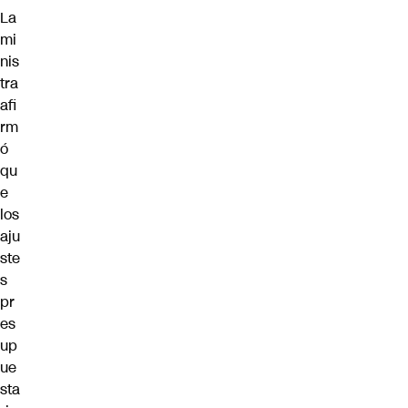
La
mi
nis
tra
afi
rm
ó
qu
e
los
aju
ste
s
pr
es
up
ue
sta