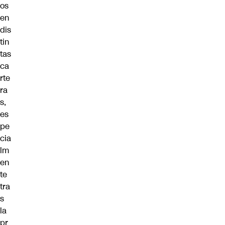
os
en
dis
tin
tas
ca
rte
ra
s,
es
pe
cia
lm
en
te
tra
s
la
pr