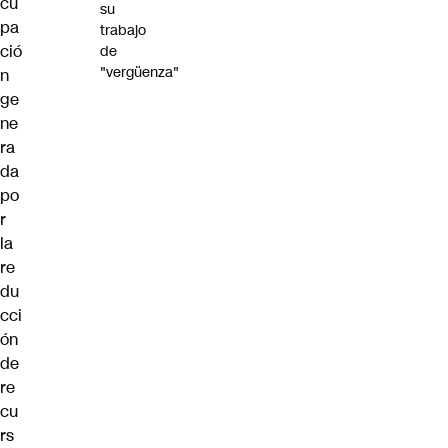
cu
su
pa
trabajo
ció
de
"vergüenza"
n
ge
ne
ra
da
po
r
la
re
du
cci
ón
de
re
cu
rs