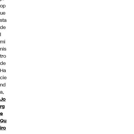
op
ue
sta
de
l
mi
nis
tro
de
Ha
cie
nd
a,
Jo
rg
e
Qu
iro