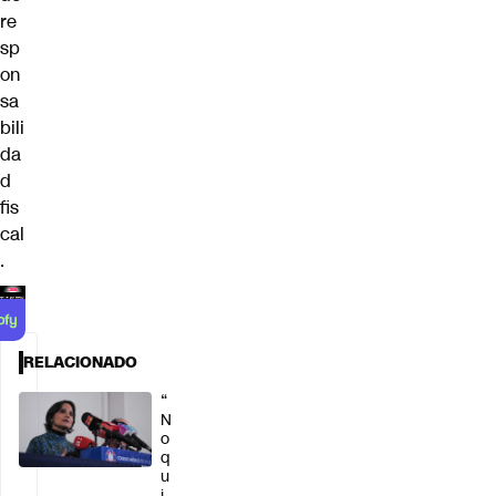
re
sp
on
sa
bili
da
d
fis
cal
.
RELACIONADO
“
N
o
q
u
i