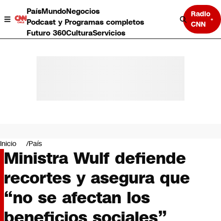
País
Mundo
Negocios
Radio
Podcast y Programas completos
CNN
Futuro 360
Cultura
Servicios
País
Mundo
Negocios
Inicio
País
Ministra Wulf defiende
Deportes
Programas completos
recortes y asegura que
Cultura
Servicios
“no se afectan los
Bits
CNN Data
beneficios sociales”
CNN tiempo