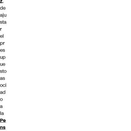
z
,
de
aju
sta
r
el
pr
es
up
ue
sto
as
oci
ad
o
a
la
Pe
ns