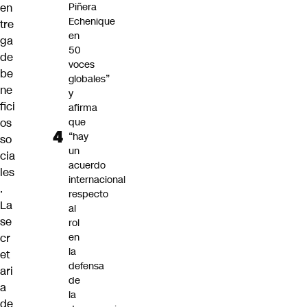
en
Piñera
Echenique
tre
en
ga
50
de
voces
be
globales”
ne
y
fici
afirma
os
que
“hay
so
un
cia
acuerdo
les
internacional
.
respecto
La
al
se
rol
cr
en
la
et
defensa
ari
de
a
la
de