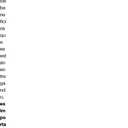
los
be
ne
fici
os
qu
e
se
est
án
en
tre
ga
nd
o,
es
im
po
rta