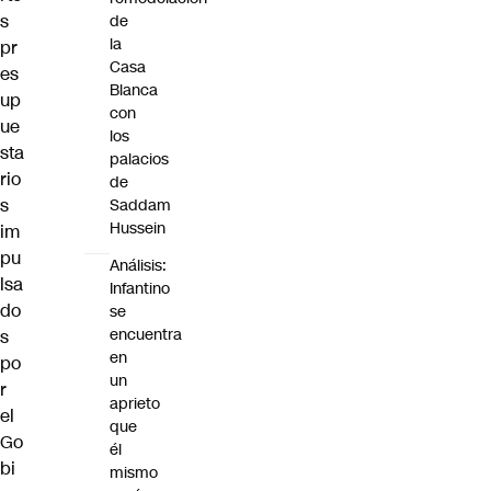
s
de
la
pr
Casa
es
Blanca
up
con
ue
los
sta
palacios
rio
de
s
Saddam
Hussein
im
pu
Análisis:
lsa
Infantino
do
se
encuentra
s
en
po
un
r
aprieto
el
que
Go
él
bi
mismo