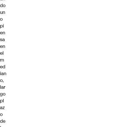
do
un
o
pi
en
sa
en
el
m
ed
ian
o,
lar
go
pl
az
o
de