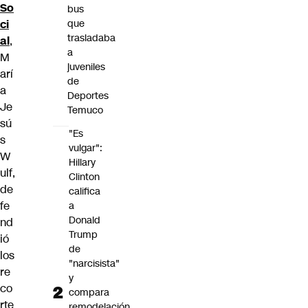
So
bus
ci
que
trasladaba
al
,
a
M
juveniles
arí
de
a
Deportes
Je
Temuco
sú
"Es
s
vulgar":
W
Hillary
ulf,
Clinton
de
califica
fe
a
Donald
nd
Trump
ió
de
los
"narcisista"
re
y
co
compara
rte
remodelación