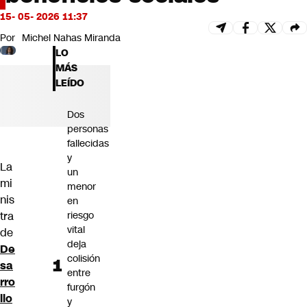
Futuro 360
15- 05- 2026 11:37
Opinión
Por
Michel Nahas Miranda
LO
MÁS
LEÍDO
Dos
personas
fallecidas
y
La
un
mi
menor
nis
en
tra
riesgo
vital
de
deja
De
colisión
sa
entre
rro
furgón
llo
y