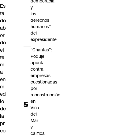
democracia
Es
y
ta
los
do
derechos
humanos”
ab
del
or
expresidente
dó
el
“Chantas”:
Poduje
te
apunta
m
contra
a
empresas
en
cuestionadas
m
por
ed
reconstrucción
io
en
Viña
de
del
la
Mar
pr
y
eo
califica