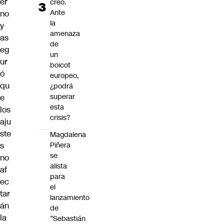
er
creó.
Ante
no
la
y
amenaza
as
de
eg
un
ur
boicot
ó
europeo,
qu
¿podrá
superar
e
esta
los
crisis?
aju
ste
Magdalena
s
Piñera
se
no
alista
af
para
ec
el
tar
lanzamiento
án
de
la
“Sebastián