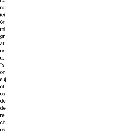
co
nd
ici
ón
mi
gr
at
ori
a,
“s
on
suj
et
os
de
de
re
ch
os