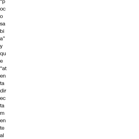
“p
oc
o
sa
bi
a”
y
qu
e
“at
en
ta
dir
ec
ta
m
en
te
al