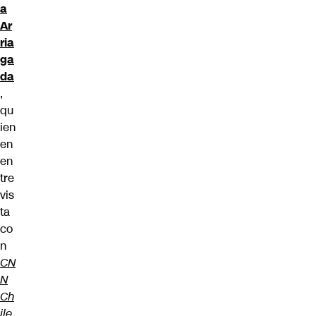
a
Ar
ria
ga
da
,
qu
ien
en
en
tre
vis
ta
co
n
CN
N
Ch
ile