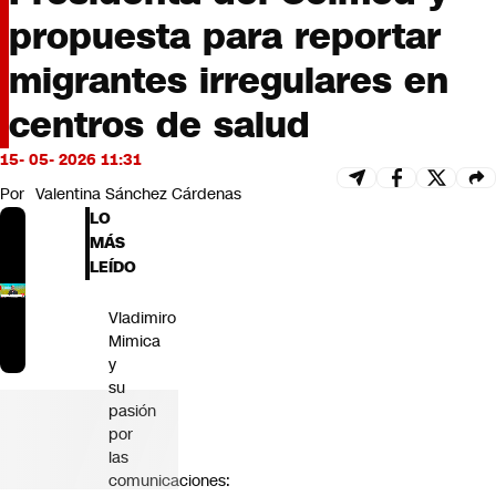
Futuro 360
propuesta para reportar
Opinión
migrantes irregulares en
centros de salud
15- 05- 2026 11:31
Por
Valentina Sánchez Cárdenas
LO
MÁS
LEÍDO
Vladimiro
Mimica
y
su
pasión
por
las
comunicaciones: