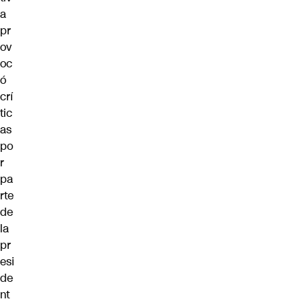
a
pr
ov
oc
ó
crí
tic
as
po
r
pa
rte
de
la
pr
esi
de
nt