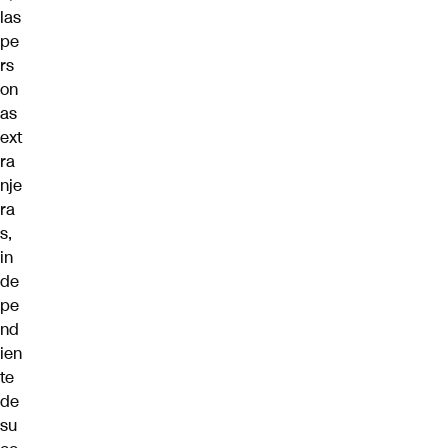
las
pe
rs
on
as
ext
ra
nje
ra
s,
in
de
pe
nd
ien
te
de
su