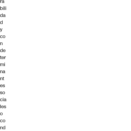
ra
bili
da
d
y
co
n
de
ter
mi
na
nt
es
so
cia
les
o
co
nd