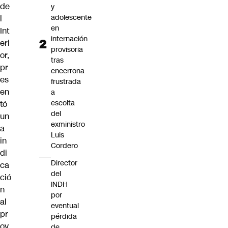
de
y
adolescente
l
en
Int
internación
eri
provisoria
or,
tras
pr
encerrona
es
frustrada
en
a
escolta
tó
del
un
exministro
a
Luis
in
Cordero
di
Director
ca
del
ció
INDH
n
por
al
eventual
pr
pérdida
oy
de