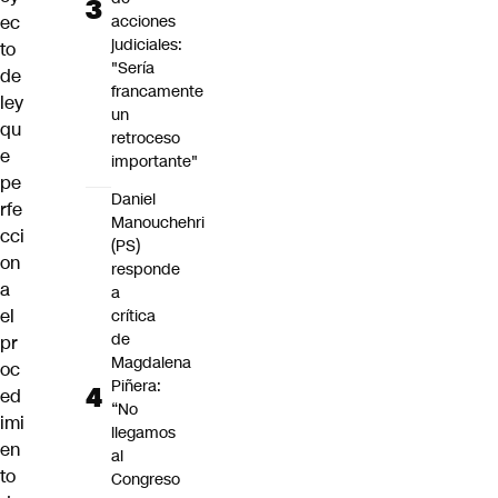
ec
acciones
judiciales:
to
"Sería
de
francamente
ley
un
qu
retroceso
e
importante"
pe
Daniel
rfe
Manouchehri
cci
(PS)
on
responde
a
a
el
crítica
de
pr
Magdalena
oc
Piñera:
ed
“No
imi
llegamos
en
al
to
Congreso