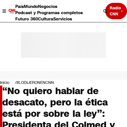
País
Mundo
Negocios
Radio
Podcast y Programas completos
CNN
Futuro 360
Cultura
Servicios
País
Mundo
Negocios
Inicio
#LODIJERONENCNN
“No quiero hablar de
Deportes
Programas completos
desacato, pero la ética
Cultura
Servicios
está por sobre la ley”:
Bits
CNN Data
Presidenta del Colmed y
CNN tiempo