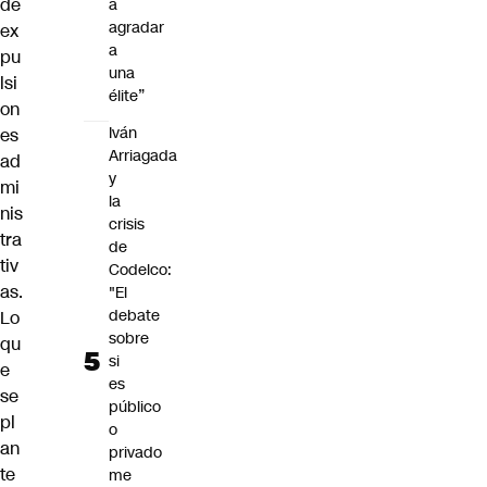
de
a
agradar
ex
a
pu
una
lsi
élite”
on
Iván
es
Arriagada
ad
y
mi
la
nis
crisis
tra
de
tiv
Codelco:
as.
"El
debate
Lo
sobre
qu
si
e
es
se
público
pl
o
an
privado
te
me