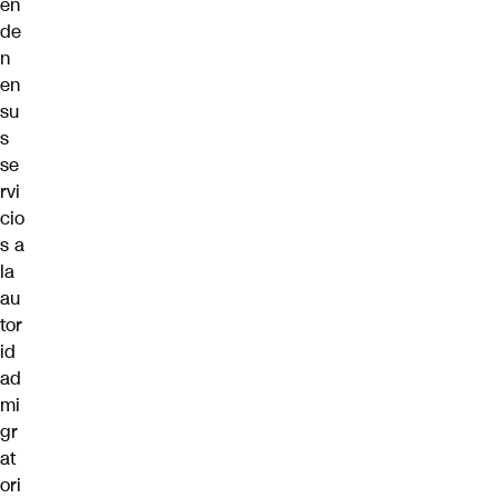
en
de
n
en
su
s
se
rvi
cio
s a
la
au
tor
id
ad
mi
gr
at
ori