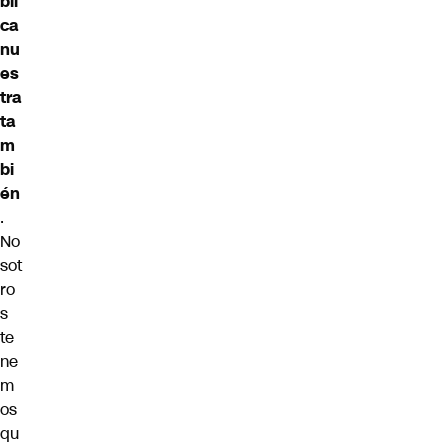
bli
ca
nu
es
tra
ta
m
bi
én
.
No
sot
ro
s
te
ne
m
os
qu