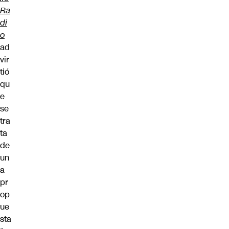
Ra
di
o
ad
vir
tió
qu
e
se
tra
ta
de
un
a
pr
op
ue
sta