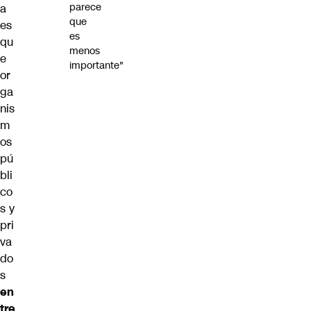
parece
a
que
es
es
qu
menos
e
importante"
or
ga
nis
m
os
pú
bli
co
s y
pri
va
do
s
en
tre