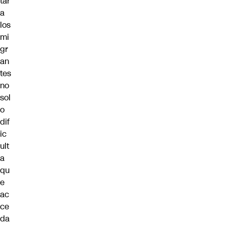
tar
a
los
mi
gr
an
tes
no
sol
o
dif
ic
ult
a
qu
e
ac
ce
da