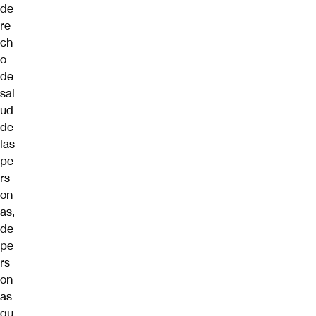
de
re
ch
o
de
sal
ud
de
las
pe
rs
on
as,
de
pe
rs
on
as
qu