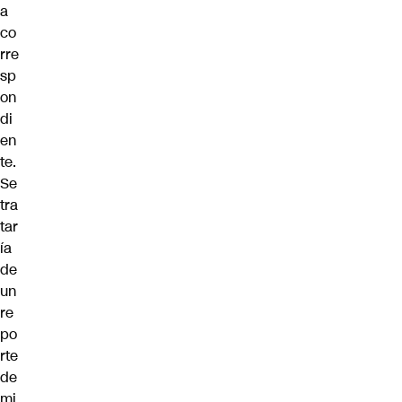
a
co
rre
sp
on
di
en
te.
Se
tra
tar
ía
de
un
re
po
rte
de
mi