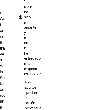
"La
radio
ha
El
sido
Go
mi
bi
amante
er
y
no,
a
a
ella
tra
le
he
vé
entregado
s
mis
de
mejores
la
esfuerzos"
Su
Tres
bs
adultos
ec
quedan
ret
en
arí
prisión
a
preventiva