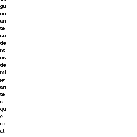
gu
en
an
te
ce
de
nt
es
de
mi
gr
an
te
s
qu
e
se
ati