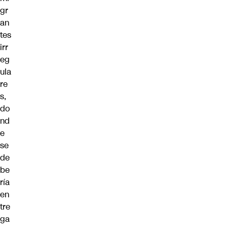
gr
an
tes
irr
eg
ula
re
s,
do
nd
e
se
de
be
ría
en
tre
ga