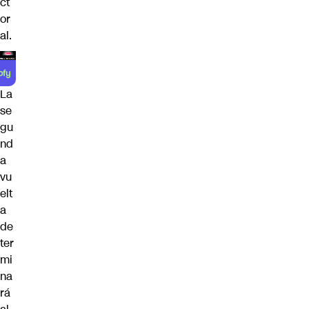
ct
or
al.
La
se
gu
nd
a
vu
elt
a
de
ter
mi
na
rá