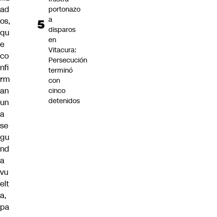
ad
portonazo
a
os,
disparos
qu
en
e
Vitacura:
co
Persecución
nfi
terminó
rm
con
an
cinco
detenidos
un
a
se
gu
nd
a
vu
elt
a,
pa