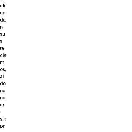
ati
en
da
n
su
s
re
cla
m
os,
al
de
nu
nci
ar
-
sin
pr