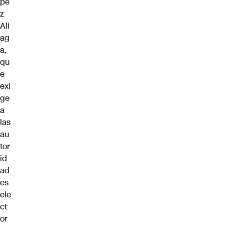
pe
z
Ali
ag
a,
qu
e
exi
ge
a
las
au
tor
id
ad
es
ele
ct
or