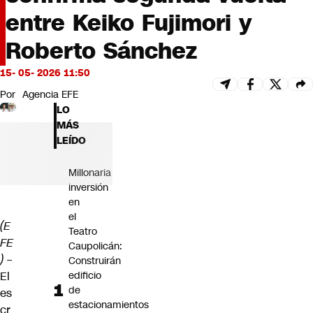
Futuro 360
entre Keiko Fujimori y
Opinión
Roberto Sánchez
15- 05- 2026 11:50
Por
Agencia EFE
LO
MÁS
LEÍDO
Millonaria
inversión
en
el
(E
Teatro
FE
Caupolicán:
)
–
Construirán
El
edificio
de
es
estacionamientos
cr