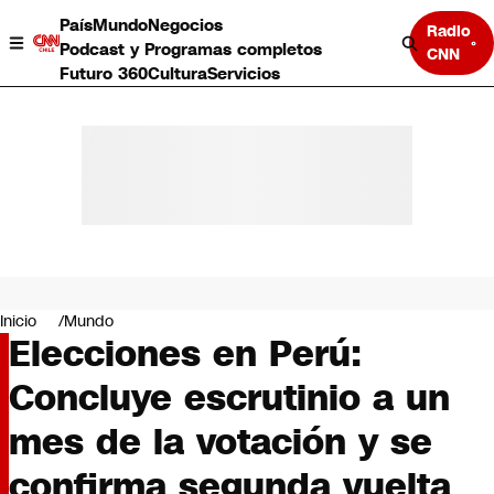
País
Mundo
Negocios
Radio
Podcast y Programas completos
CNN
Futuro 360
Cultura
Servicios
País
Mundo
Negocios
Inicio
Mundo
Elecciones en Perú:
Deportes
Programas completos
Concluye escrutinio a un
Cultura
Servicios
mes de la votación y se
Bits
CNN Data
confirma segunda vuelta
CNN tiempo