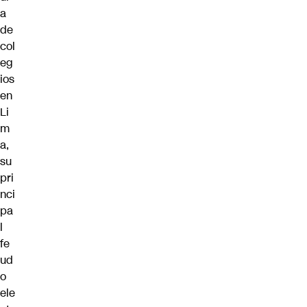
a
de
col
eg
ios
en
Li
m
a,
su
pri
nci
pa
l
fe
ud
o
ele