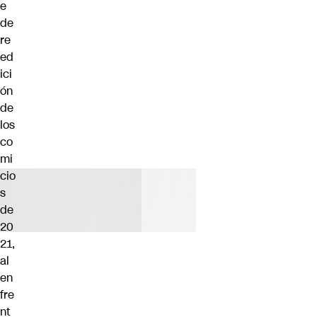
e
de
re
ed
ici
ón
de
los
co
mi
cio
s
de
20
21,
al
en
fre
nt