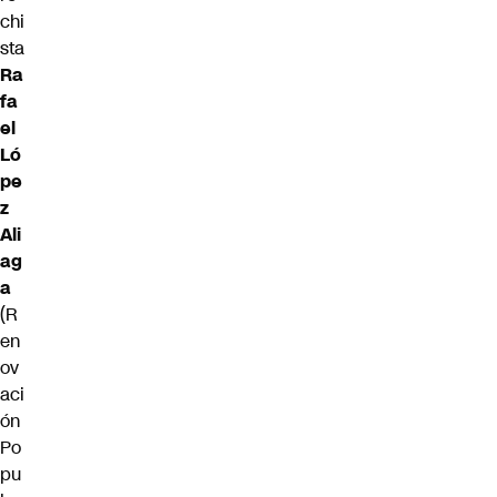
chi
sta
Ra
fa
el
Ló
pe
z
Ali
ag
a
(R
en
ov
aci
ón
Po
pu