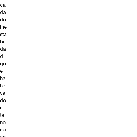
ca
da
de
ine
sta
bili
da
d
qu
e
ha
lle
va
do
a
te
ne
r a