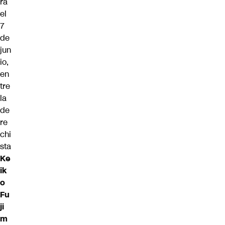
ra
el
7
de
jun
io,
en
tre
la
de
re
chi
sta
Ke
ik
o
Fu
ji
m