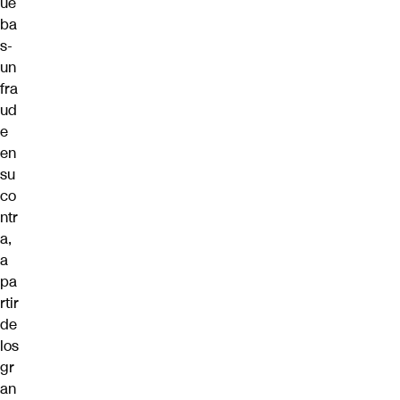
ue
ba
s-
un
fra
ud
e
en
su
co
ntr
a,
a
pa
rtir
de
los
gr
an