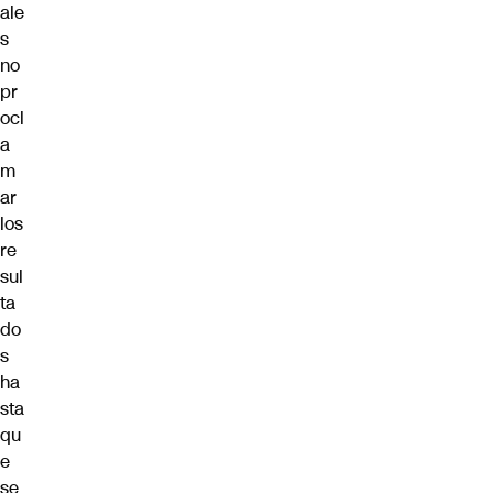
ale
s
no
pr
ocl
a
m
ar
los
re
sul
ta
do
s
ha
sta
qu
e
se