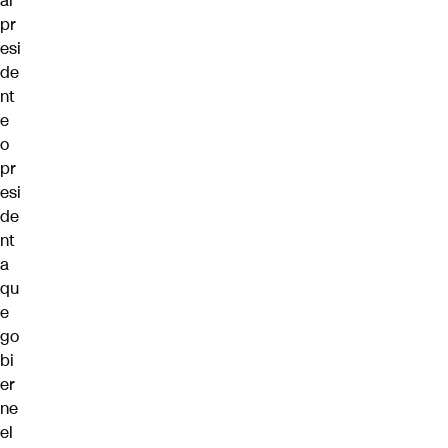
al
pr
esi
de
nt
e
o
pr
esi
de
nt
a
qu
e
go
bi
er
ne
el