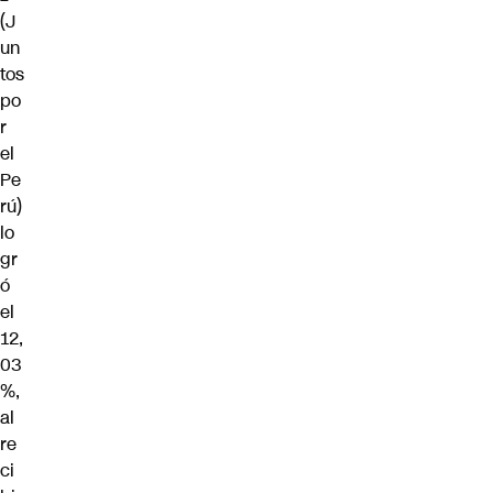
(J
un
tos
po
r
el
Pe
rú)
lo
gr
ó
el
12,
03
%,
al
re
ci