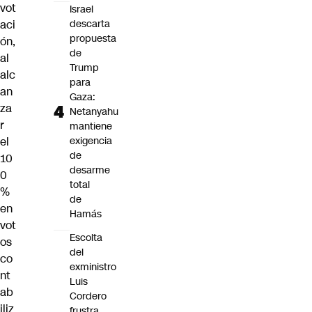
vot
Israel
aci
descarta
propuesta
ón,
de
al
Trump
alc
para
an
Gaza:
za
Netanyahu
r
mantiene
el
exigencia
de
10
desarme
0
total
%
de
en
Hamás
vot
Escolta
os
del
co
exministro
nt
Luis
ab
Cordero
iliz
frustra