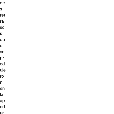
de
s
ret
ra
so
s
qu
e
se
pr
od
uje
ro
n
en
la
ap
ert
ur