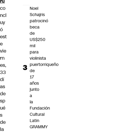
rú
co
Noel
Schajris
ncl
patrocinó
uy
beca
ó
de
est
US$250
e
mil
vie
para
rn
violinista
puertorriqueño
es,
de
33
17
dí
años
as
junto
de
a
sp
la
ué
Fundación
Cultural
s
Latin
de
GRAMMY
la