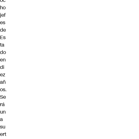
oc
ho
jef
es
de
Es
ta
do
en
di
ez
añ
os.
Se
rá
un
a
su
ert