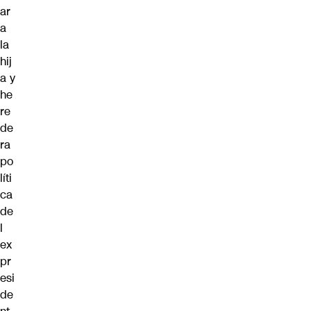
ar
a
la
hij
a y
he
re
de
ra
po
líti
ca
de
l
ex
pr
esi
de