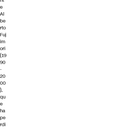
nt
e
Al
be
rto
Fuj
im
ori
(19
90
-
20
00
),
qu
e
ha
pe
rdi