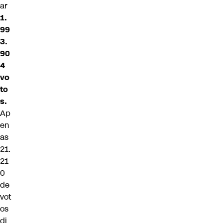
ar
1.
99
3.
90
4
vo
to
s.
Ap
en
as
21.
21
0
de
vot
os
di