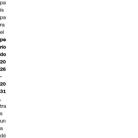
pa
ís
pa
ra
el
pe
río
do
20
26
-
20
31
,
tra
s
un
a
dé