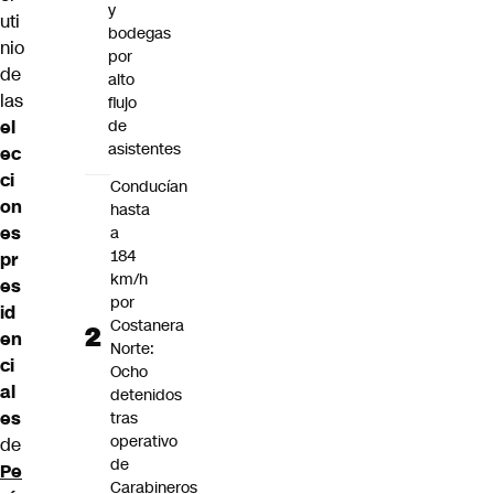
y
uti
bodegas
nio
por
de
alto
las
flujo
el
de
asistentes
ec
ci
Conducían
on
hasta
es
a
184
pr
km/h
es
por
id
Costanera
en
Norte:
ci
Ocho
al
detenidos
es
tras
operativo
de
de
Pe
Carabineros