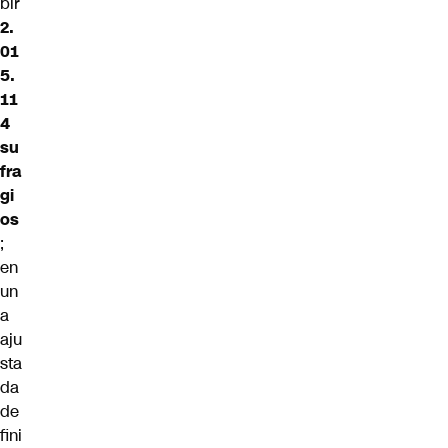
bir
2.
01
5.
11
4
su
fra
gi
os
;
en
un
a
aju
sta
da
de
fini