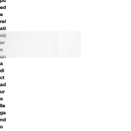
pu
ed
e
rel
ati
viz
ar
a
un
a
di
ct
ad
ur
a
lle
ga
nd
o