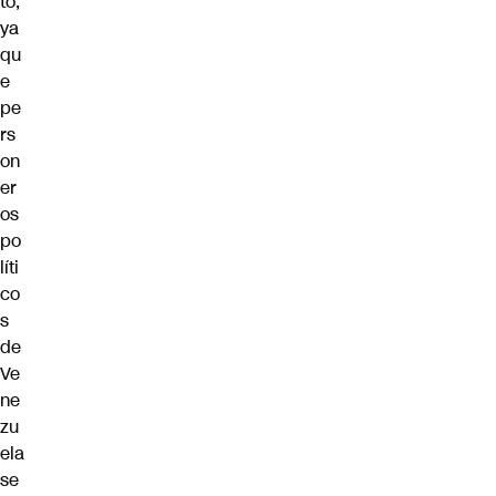
to,
ya
qu
e
pe
rs
on
er
os
po
líti
co
s
de
Ve
ne
zu
ela
se