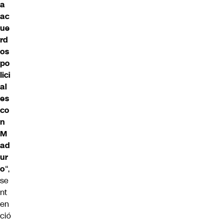
a
ac
ue
rd
os
po
lici
al
es
co
n
M
ad
ur
o
“,
se
nt
en
ció