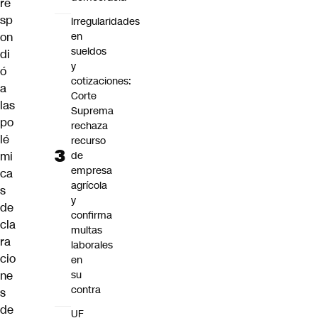
re
sp
Irregularidades
on
en
sueldos
di
y
ó
cotizaciones:
a
Corte
las
Suprema
po
rechaza
lé
recurso
mi
de
empresa
ca
agrícola
s
y
de
confirma
cla
multas
ra
laborales
cio
en
ne
su
contra
s
de
UF