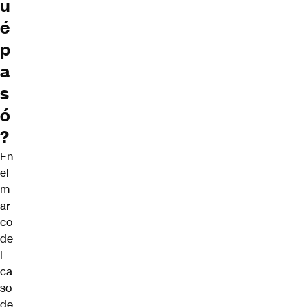
u
é
p
a
s
ó
?
En
el
m
ar
co
de
l
ca
so
de