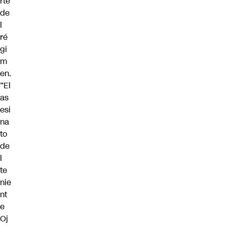
rte
de
l
ré
gi
m
en.
“El
as
esi
na
to
de
l
te
nie
nt
e
Oj