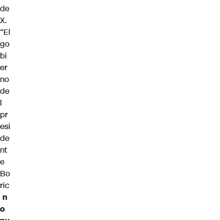
de
X.
“El
go
bi
er
no
de
l
pr
esi
de
nt
e
Bo
ric
n
o