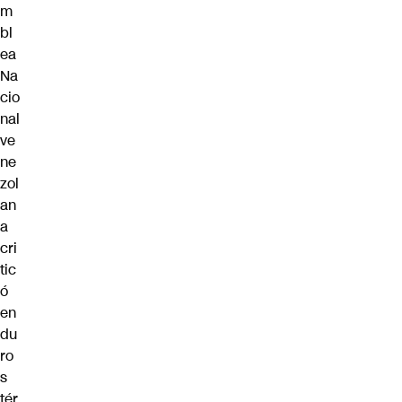
m
bl
ea
Na
cio
nal
ve
ne
zol
an
a
cri
tic
ó
en
du
ro
s
tér