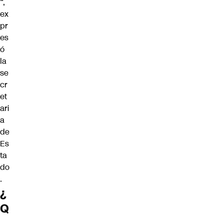
“,
ex
pr
es
ó
la
se
cr
et
ari
a
de
Es
ta
do
.
¿
Q