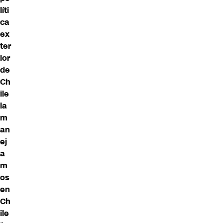
líti
ca
ex
ter
ior
de
Ch
ile
la
m
an
ej
a
m
os
en
Ch
ile