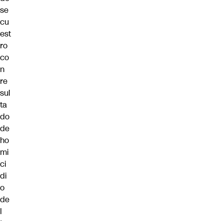
se
cu
est
ro
co
n
re
sul
ta
do
de
ho
mi
ci
di
o
de
l