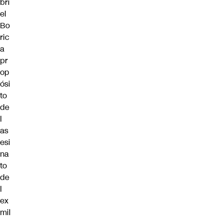
bri
el
Bo
ric
a
pr
op
ósi
to
de
l
as
esi
na
to
de
l
ex
mil