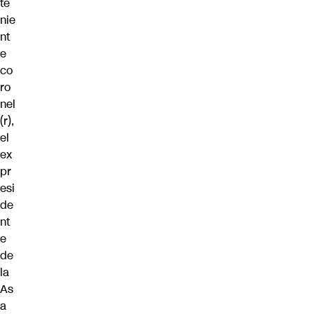
te
nie
nt
e
co
ro
nel
(r),
el
ex
pr
esi
de
nt
e
de
la
As
a