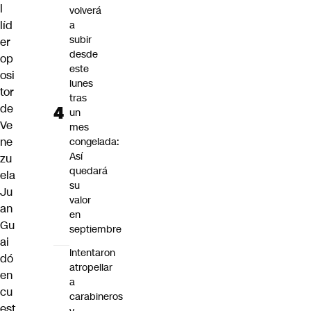
l
volverá
líd
a
subir
er
desde
op
este
osi
lunes
tor
tras
de
un
Ve
mes
ne
congelada:
Así
zu
quedará
ela
su
Ju
valor
an
en
Gu
septiembre
ai
Intentaron
dó
atropellar
en
a
cu
carabineros
est