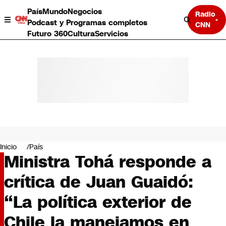
País
Mundo
Negocios
Radio
Podcast y Programas completos
CNN
Futuro 360
Cultura
Servicios
País
Mundo
Negocios
Inicio
País
Ministra Tohá responde a
Deportes
Programas completos
crítica de Juan Guaidó:
Cultura
Servicios
“La política exterior de
Bits
CNN Data
Chile la manejamos en
CNN tiempo