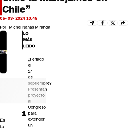
Futuro 360
Chile”
Opinión
05- 03- 2024 10:45
Por
Michel Nahas Miranda
LO
MÁS
LEÍDO
¿Feriado
el
17
de
septiembre?:
Presentan
proyecto
al
Congreso
para
extender
Es
un
ta