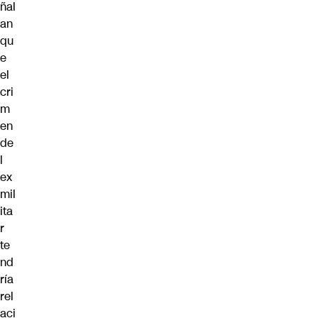
ñal
an
qu
e
el
cri
m
en
de
l
ex
mil
ita
r
te
nd
ría
rel
aci