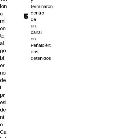
y
ion
terminaron
dentro
a
de
mi
un
en
canal
to
en
al
Peñalolén:
go
dos
bi
detenidos
er
no
de
l
pr
esi
de
nt
e
Ga