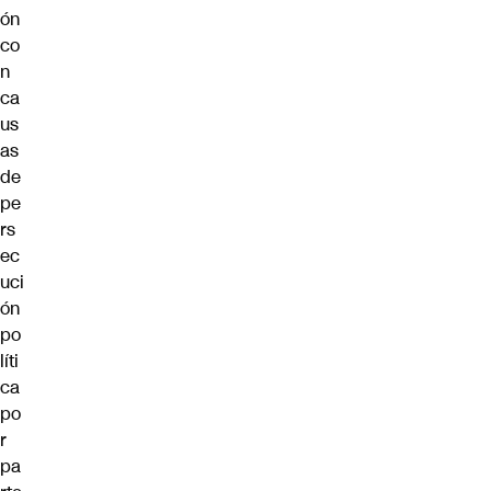
ón
co
n
ca
us
as
de
pe
rs
ec
uci
ón
po
líti
ca
po
r
pa