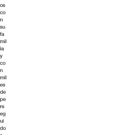
os
co
n
su
fa
mil
ia
y
co
n
mil
es
de
pe
rs
eg
ui
do