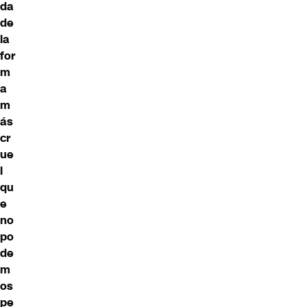
da
de
la
for
m
a
m
ás
cr
ue
l
qu
e
no
po
de
m
os
pe