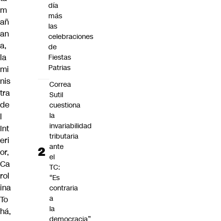
día
m
más
añ
las
an
celebraciones
a,
de
la
Fiestas
Patrias
mi
nis
Correa
tra
Sutil
de
cuestiona
la
l
invariabilidad
Int
tributaria
eri
ante
or,
el
Ca
TC:
rol
“Es
ina
contraria
a
To
la
há
,
democracia”