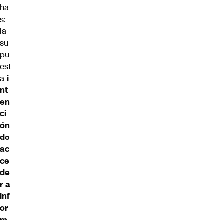
ha
s:
la
su
pu
est
a
i
nt
en
ci
ón
de
ac
ce
de
r a
inf
or
m