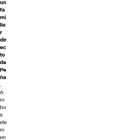
un
fa
mi
lia
r
dir
ec
to
de
Pe
ña
.
A
m
bo
s
ele
m
en