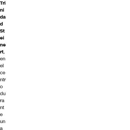
Tri
ni
da
d
St
ei
ne
rt
,
en
el
ce
ntr
o
du
ra
nt
e
un
a