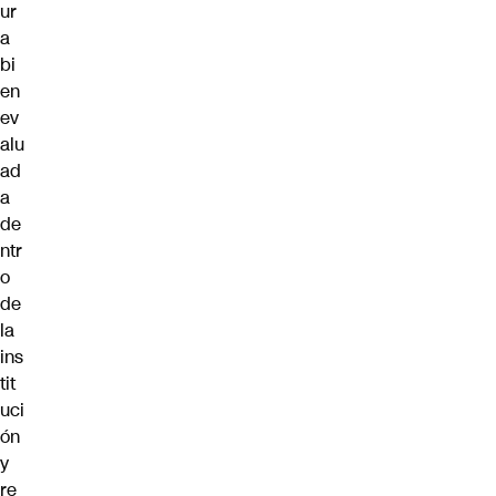
ur
a
bi
en
ev
alu
ad
a
de
ntr
o
de
la
ins
tit
uci
ón
y
re