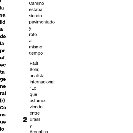
r
Camino
la
estaba
sa
siendo
lid
pavimentado
y
a
roto
de
al
la
mismo
pr
tiempo
ef
Raúl
ec
Sohr,
ta
analista
ge
internacional:
ne
"Lo
ral
que
(r)
estamos
viendo
Co
entre
ns
Brasil
ue
y
lo
Argentina