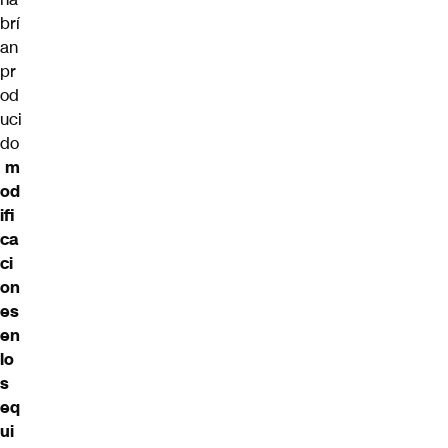
brí
an
pr
od
uci
do
m
od
ifi
ca
ci
on
es
en
lo
s
eq
ui