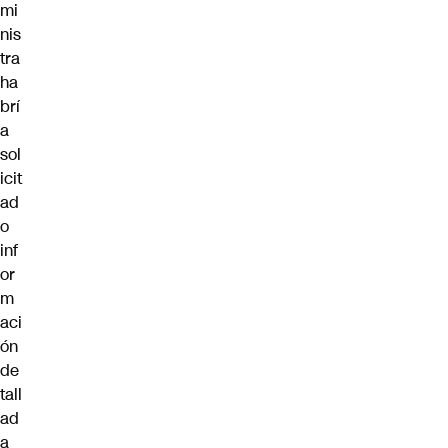
mi
nis
tra
ha
brí
a
sol
icit
ad
o
inf
or
m
aci
ón
de
tall
ad
a