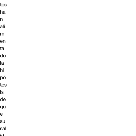
tos
ha
n
ali
m
en
ta
do
la
hi
pó
tes
is
de
qu
e
su
sal
id