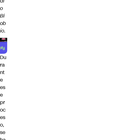
di
o
Bi
ob
ío
.
Du
ra
nt
e
es
e
pr
oc
es
o,
se
ha