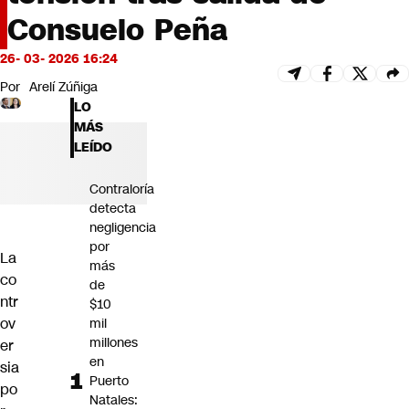
Futuro 360
Consuelo Peña
Opinión
26- 03- 2026 16:24
Por
Arelí Zúñiga
LO
MÁS
LEÍDO
Contraloría
detecta
negligencia
por
La
más
co
de
ntr
$10
ov
mil
millones
er
en
sia
Puerto
po
Natales: