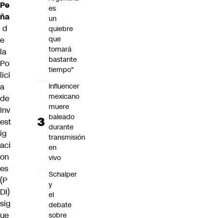
Pe
es
ña
un
d
quiebre
que
e
tomará
la
bastante
Po
tiempo"
lici
Influencer
a
mexicano
de
muere
Inv
baleado
est
durante
ig
transmisión
aci
en
on
vivo
es
Schalper
(P
y
DI)
el
sig
debate
ue
sobre