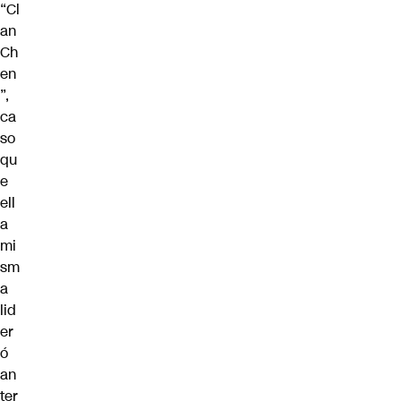
“Cl
an
Ch
en
”,
ca
so
qu
e
ell
a
mi
sm
a
lid
er
ó
an
ter