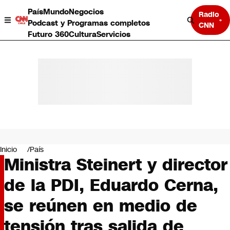
País
Mundo
Negocios
Radio
Podcast y Programas completos
CNN
Futuro 360
Cultura
Servicios
País
Mundo
Negocios
Inicio
País
Ministra Steinert y director
Deportes
Programas completos
de la PDI, Eduardo Cerna,
Cultura
Servicios
se reúnen en medio de
Bits
CNN Data
tensión tras salida de
CNN tiempo