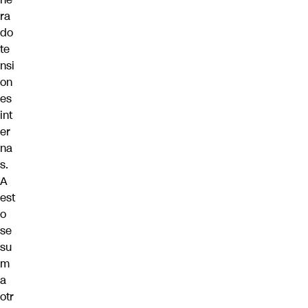
ra
do
te
nsi
on
es
int
er
na
s.
A
est
o
se
su
m
a
otr