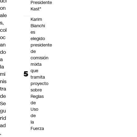
uci
Presidente
on
Kast"
ale
Karim
s,
Bianchi
col
es
oc
elegido
an
presidente
de
do
comisión
a
mixta
la
que
mi
tramita
nis
proyecto
tra
sobre
de
Reglas
de
Se
Uso
gu
de
rid
la
ad
Fuerza
,