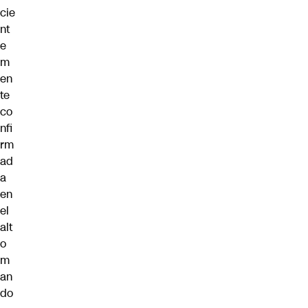
cie
nt
e
m
en
te
co
nfi
rm
ad
a
en
el
alt
o
m
an
do