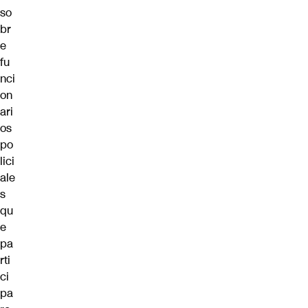
so
br
e
fu
nci
on
ari
os
po
lici
ale
s
qu
e
pa
rti
ci
pa