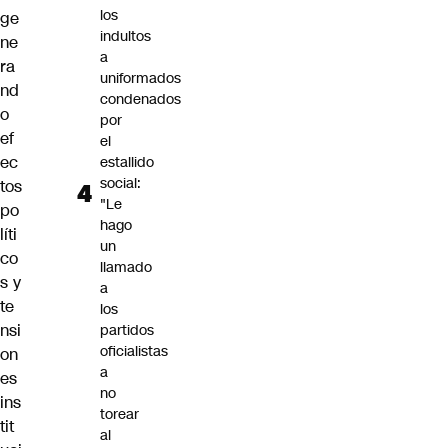
los
ge
indultos
ne
a
ra
uniformados
nd
condenados
o
por
ef
el
ec
estallido
social:
tos
"Le
po
hago
líti
un
co
llamado
s y
a
te
los
nsi
partidos
oficialistas
on
a
es
no
ins
torear
tit
al