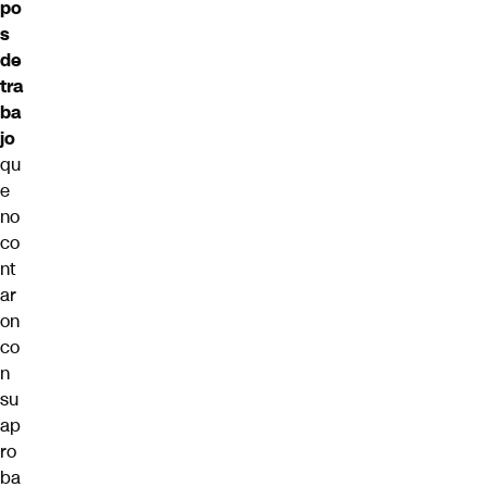
po
s
de
tra
ba
jo
qu
e
no
co
nt
ar
on
co
n
su
ap
ro
ba