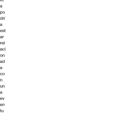
a
po
drí
a
est
ar
rel
aci
on
ad
a
co
n
un
a
ev
en
tu