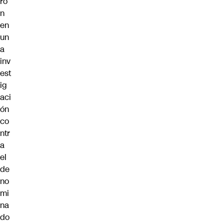
ro
n
en
un
a
inv
est
ig
aci
ón
co
ntr
a
el
de
no
mi
na
do