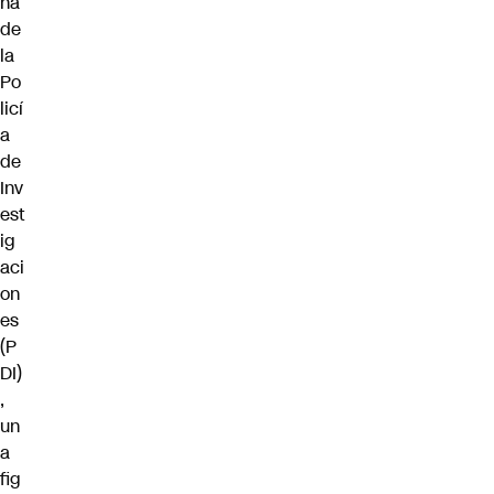
ña
de
la
Po
licí
a
de
Inv
est
ig
aci
on
es
(P
DI)
,
un
a
fig