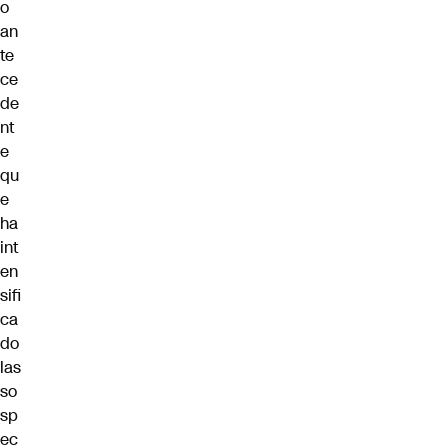
o
an
te
ce
de
nt
e
qu
e
ha
int
en
sifi
ca
do
las
so
sp
ec