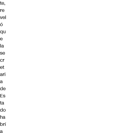
te,
re
vel
ó
qu
e
la
se
cr
et
ari
a
de
Es
ta
do
ha
brí
a