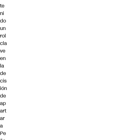
te
ni
do
un
rol
cla
ve
en
la
de
cis
ión
de
ap
art
ar
a
Pe