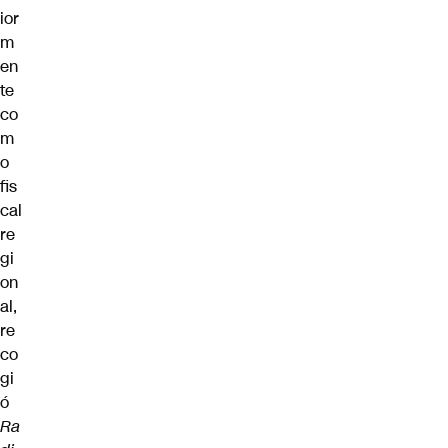
ior
m
en
te
co
m
o
fis
cal
re
gi
on
al,
re
co
gi
ó
Ra