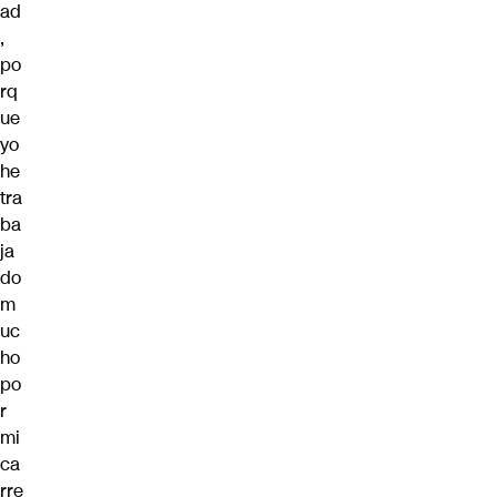
ad
,
po
rq
ue
yo
he
tra
ba
ja
do
m
uc
ho
po
r
mi
ca
rre