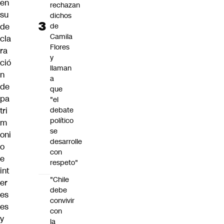
en
rechazan
su
dichos
de
de
Camila
cla
Flores
ra
y
ció
llaman
n
a
de
que
pa
"el
debate
tri
político
m
se
oni
desarrolle
o
con
e
respeto"
int
"Chile
er
debe
es
convivir
es
con
y
la