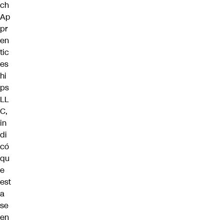
ch
Ap
pr
en
tic
es
hi
ps
LL
C,
in
di
có
qu
e
est
a
se
en