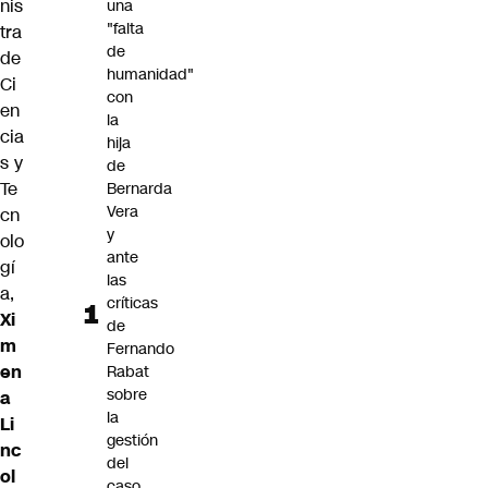
nis
una
"falta
tra
de
de
humanidad"
Ci
con
en
la
cia
hija
s y
de
Te
Bernarda
Vera
cn
y
olo
ante
gí
las
a,
críticas
Xi
de
m
Fernando
en
Rabat
sobre
a
la
Li
gestión
nc
del
ol
caso