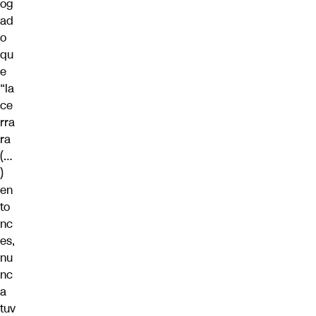
og
ad
o
qu
e
“la
ce
rra
ra
(…
)
en
to
nc
es,
nu
nc
a
tuv