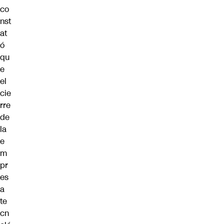
co
nst
at
ó
qu
e
el
cie
rre
de
la
e
m
pr
es
a
te
cn