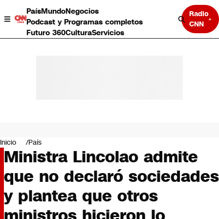
País
Mundo
Negocios
Radio
Podcast y Programas completos
CNN
Futuro 360
Cultura
Servicios
País
Mundo
Negocios
Inicio
País
Ministra Lincolao admite
Deportes
Programas completos
que no declaró sociedades
Cultura
Servicios
y plantea que otros
Bits
CNN Data
ministros hicieron lo
CNN tiempo