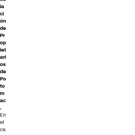
ia
ci
ón
de
Pr
op
iet
ari
os
de
Po
to
m
ac
.
En
el
ca