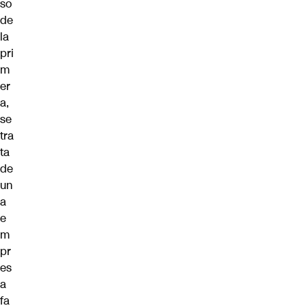
so
de
la
pri
m
er
a,
se
tra
ta
de
un
a
e
m
pr
es
a
fa