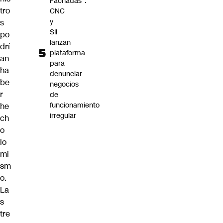
Fachadas":
tro
CNC
y
s
SII
po
lanzan
drí
plataforma
an
para
ha
denunciar
be
negocios
r
de
funcionamiento
he
irregular
ch
o
lo
mi
sm
o.
La
s
tre