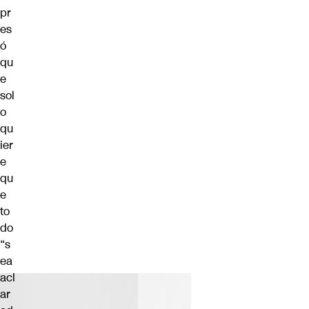
pr
es
ó
qu
e
sol
o
qu
ier
e
qu
e
to
do
“s
ea
acl
ar