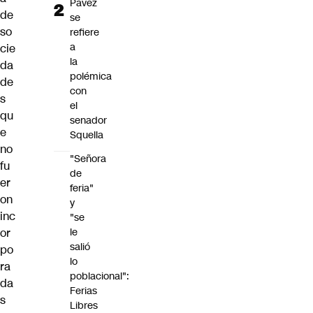
Pavez
de
se
so
refiere
a
cie
la
da
polémica
de
con
s
el
qu
senador
e
Squella
no
"Señora
fu
de
er
feria"
on
y
inc
"se
le
or
salió
po
lo
ra
poblacional":
da
Ferias
s
Libres