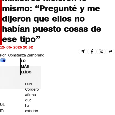
Futuro 360
mismo: “Pregunté y me
Opinión
dijeron que ellos no
habían puesto cosas de
ese tipo”
12- 05- 2026 20:52
Por
Constanza Zambrano
LO
MÁS
LEÍDO
Luis
Cordero
afirma
que
La
ha
mi
existido