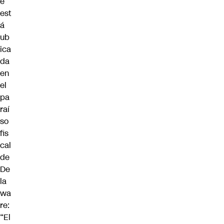
e
est
á
ub
ica
da
en
el
pa
raí
so
fis
cal
de
De
la
wa
re:
“El