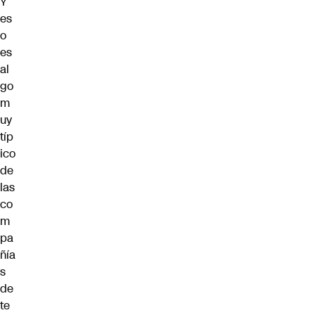
Y
es
o
es
al
go
m
uy
típ
ico
de
las
co
m
pa
ñía
s
de
te