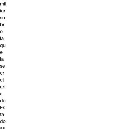
mil
iar
so
br
e
la
qu
e
la
se
cr
et
ari
a
de
Es
ta
do
as