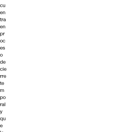
cu
en
tra
en
pr
oc
es
o
de
cie
rre
te
m
po
ral
y
qu
e