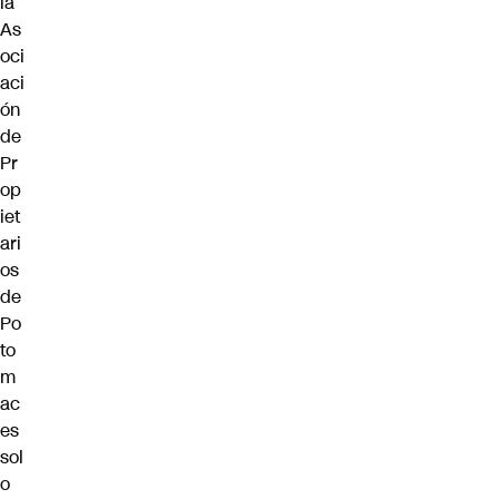
la
As
oci
aci
ón
de
Pr
op
iet
ari
os
de
Po
to
m
ac
es
sol
o