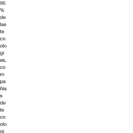
95
%
de
las
te
cn
olo
gí
as,
co
m
pa
ñía
s
de
te
cn
olo
gí