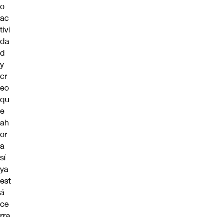
o
ac
tivi
da
d
y
cr
eo
qu
e
ah
or
a
sí
ya
est
á
ce
rra