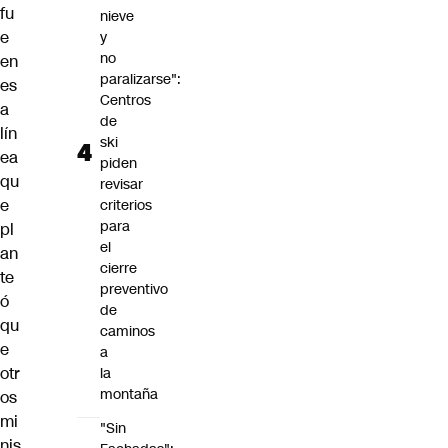
fu
nieve
e
y
no
en
paralizarse":
es
Centros
a
de
lín
ski
ea
piden
qu
revisar
e
criterios
para
pl
el
an
cierre
te
preventivo
ó
de
qu
caminos
e
a
otr
la
montaña
os
mi
"Sin
nis