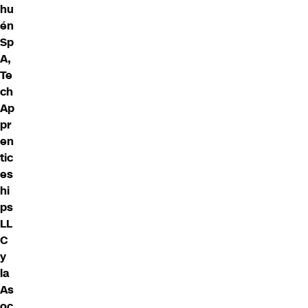
hu
én
Sp
A,
Te
ch
Ap
pr
en
tic
es
hi
ps
LL
C
y
la
As
oc