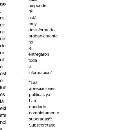
ao
responde:
,
"Él
re
está
muy
co
desinformado,
no
probablemente
ció
no
du
le
ra
entregaron
nt
toda
e
la
información"
est
e
"Las
lun
apreciaciones
es
políticas ya
han
la
quedado
exi
completamente
ste
superadas":
nci
Subsecretario
a