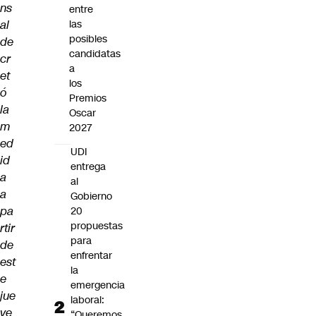
ns
entre
al
las
posibles
de
candidatas
cr
a
et
los
ó
Premios
la
Oscar
m
2027
ed
UDI
id
entrega
a
al
a
Gobierno
pa
20
propuestas
rtir
para
de
enfrentar
est
la
e
emergencia
jue
laboral:
ve
“Queremos