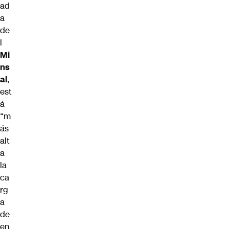
ad
a
de
l
Mi
ns
al
,
est
á
“m
ás
alt
a
la
ca
rg
a
de
en