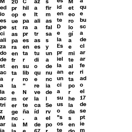
es
a
M
C
az
s
M
20
id
qu
ed
hil
a
fir
et
pr
en
e
io
e
It
m
eo
op
te
bu
es
pa
ali
as
ro
ue
D
sc
pe
ra
a
fal
lo
st
e
a
ci
pr
tr
sa
gí
as
la
de
ali
es
as
s
a
pa
Es
cl
za
en
es
y
e
ra
pr
ar
do
ta
tu
un
mi
en
iel
ar
de
r
di
a
te
fr
la
fe
st
su
o
de
al
en
an
ri
ac
lib
qu
nu
er
ta
un
ad
a
ro
e
nc
ta
r
ci
o
a
“
re
ia
po
la
a
el
la
N
ve
de
r
e
su
17
ac
or
la
l
he
m
us
de
tri
te
ca
Se
la
er
o
se
z
ña
íd
rv
da
ge
"s
pt
M
.
a
el
s
nc
os
ie
ar
M
de
po
en
ia
te
m
ia
e
67
r
do
la