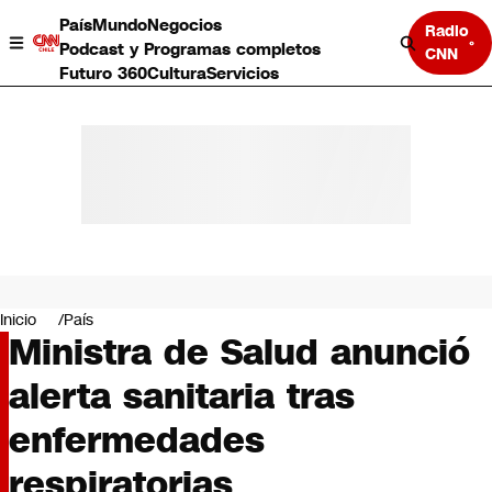
País
Mundo
Negocios
Radio
Podcast y Programas completos
CNN
Futuro 360
Cultura
Servicios
País
Mundo
Negocios
Inicio
País
Ministra de Salud anunció
Deportes
Programas completos
alerta sanitaria tras
Cultura
Servicios
enfermedades
Bits
CNN Data
respiratorias
CNN tiempo