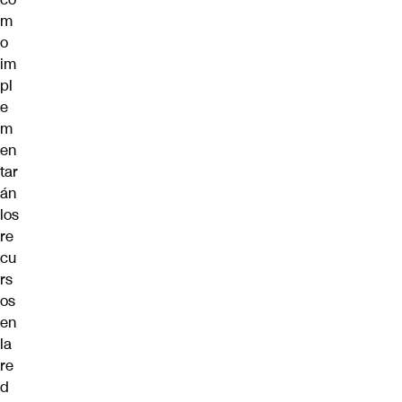
m
o
im
pl
e
m
en
tar
án
los
re
cu
rs
os
en
la
re
d