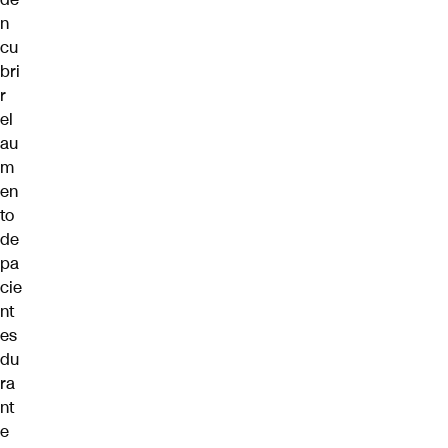
n
cu
bri
r
el
au
m
en
to
de
pa
cie
nt
es
du
ra
nt
e