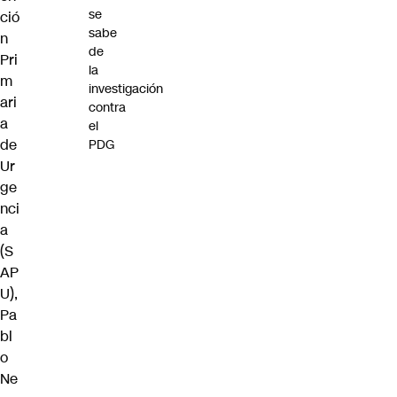
se
ció
sabe
n
de
Pri
la
m
investigación
ari
contra
a
el
de
PDG
Ur
ge
nci
a
(S
AP
U),
Pa
bl
o
Ne