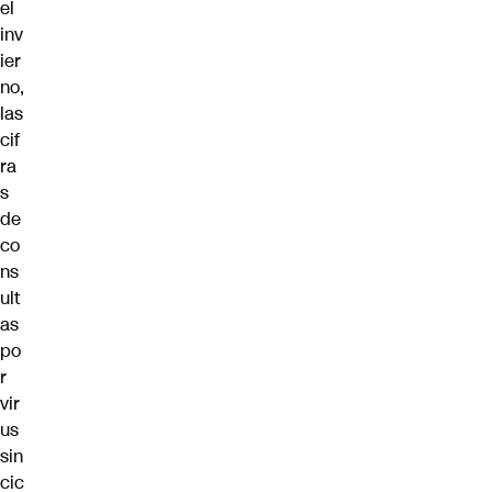
el
inv
ier
no,
las
cif
ra
s
de
co
ns
ult
as
po
r
vir
us
sin
cic