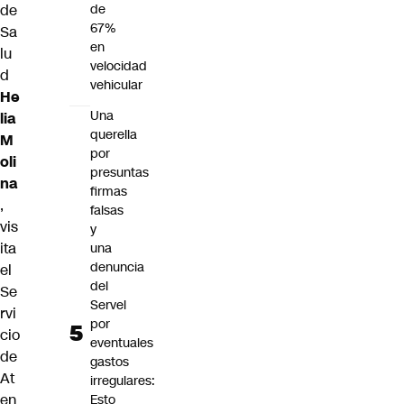
de
de
67%
Sa
en
lu
velocidad
d
vehicular
He
Una
lia
querella
M
por
oli
presuntas
na
firmas
,
falsas
vis
y
ita
una
denuncia
el
del
Se
Servel
rvi
por
cio
eventuales
de
gastos
At
irregulares:
en
Esto