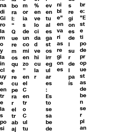
ni
br
na
m
%
ev
s
bo
bl
e:
di
or
en
en
re
ra
e"
"E
Gi
ia
ve
tu
gi
l:
en
st
ro
s
lo
al
on
“
va
e
la
de
ci
es
es
Q
ri
ti
m
un
da
ga
de
ue
as
po
o
co
d
st
l
re
re
de
y
mi
ve
os
su
m
gi
pr
la
en
hi
irr
r
os
on
op
in
zo
cu
eg
de
qu
es
ue
cl
”
la
ul
l
e
st
uy
en
r
ar
pa
re
as
e
el
es
ís
cu
de
en
C
:
pe
be
tr
en
Es
ra
n
e
tr
to
r
se
la
o
se
el
r
s
C
sa
tr
pl
po
ul
be
ab
an
si
tu
de
aj