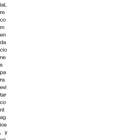
ial,
re
co
m
en
da
cio
ne
s
pa
ra
evi
tar
co
nt
ag
ios
, y
có