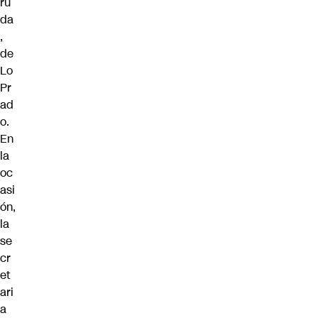
ru
da
,
de
Lo
Pr
ad
o.
En
la
oc
asi
ón,
la
se
cr
et
ari
a