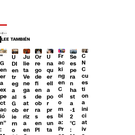
LEE TAMBIÉN
Fr
C
“
Ju
Or
U
Se
U
ac
N
G
lie
re
na
es
DI
ki
C
en
ta
go
qu
pe
en
ng
cu
er
Ve
de
er
ra
tr
en
es
a
ne
fi
ell
n
eg
C
ti
ex
ga
en
a
ha
a
ol
on
pe
s
de
po
st
al
o
a
ct
at
ob
r
a
G
m
ini
ac
er
ra
pr
-1
ob
bi
ci
ió
riz
s
es
2
ie
a:
at
n”
a
en
un
°C
rn
Pr
iv
:
en
Pl
ta
:
o