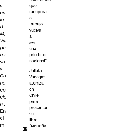
s
que
recuperar
en
el
la
trabajo
R
vuelva
M,
a
Val
ser
pa
una
raí
prioridad
nacional”
so
y
Julieta
Co
Venegas
nc
aterriza
en
ep
Chile
ció
para
n .
presentar
En
su
el
libro
m
“Norteña.