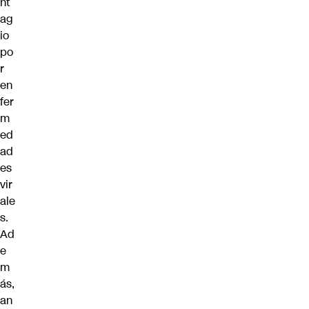
nt
ag
io
po
r
en
fer
m
ed
ad
es
vir
ale
s.
Ad
e
m
ás,
an