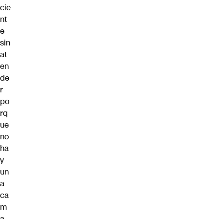
cie
nt
e
sin
at
en
de
r
po
rq
ue
no
ha
y
un
a
ca
m
a