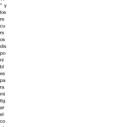
” y
los
re
cu
rs
os
dis
po
ni
bl
es
pa
ra
mi
tig
ar
el
co