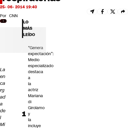
Futuro 360
25- 06- 2014 19:40
Opinión
Por
CNN
LO
MÁS
LEÍDO
“Genera
expectación”:
Medio
especializado
La
destaca
en
a
ca
la
rg
actriz
Mariana
ad
di
a
Girolamo
de
y
l
la
Mi
incluye