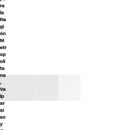
ra
la
Re
gi
ón
M
etr
op
oli
ta
na
,
Va
lp
ar
aí
so
y