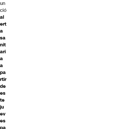
un
ció
al
ert
a
sa
nit
ari
a
a
pa
rtir
de
es
te
ju
ev
es
pa