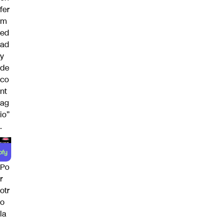
fer
m
ed
ad
y
de
co
nt
ag
io”
.
Po
r
otr
o
la