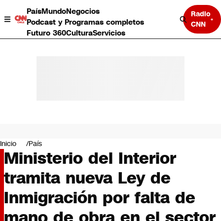
País
Mundo
Negocios
Radio
Podcast y Programas completos
CNN
Futuro 360
Cultura
Servicios
País
Mundo
Negocios
Inicio
País
Ministerio del Interior
Deportes
Programas completos
tramita nueva Ley de
Cultura
Servicios
Inmigración por falta de
Bits
CNN Data
mano de obra en el sector
CNN tiempo