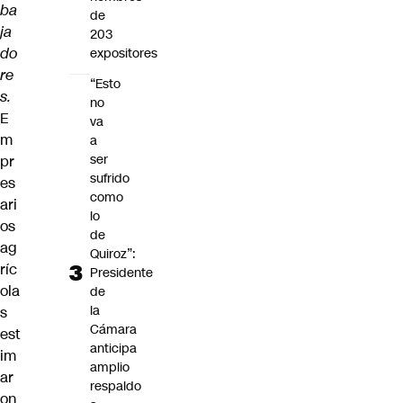
ba
de
ja
203
do
expositores
re
“Esto
s.
no
E
va
m
a
ser
pr
sufrido
es
como
ari
lo
os
de
ag
Quiroz”:
ríc
Presidente
ola
de
la
s
Cámara
est
anticipa
im
amplio
ar
respaldo
on