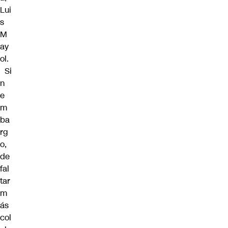
Lui
s
M
ay
ol.
Si
n
e
m
ba
rg
o,
de
fal
tar
m
ás
col