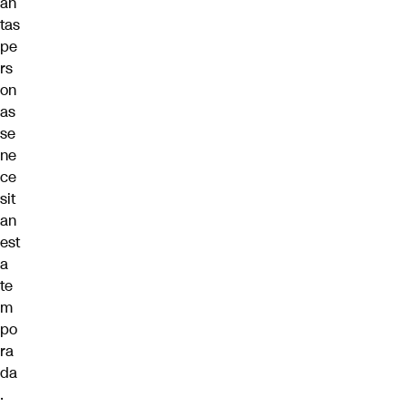
án
tas
pe
rs
on
as
se
ne
ce
sit
an
est
a
te
m
po
ra
da
.