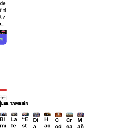
de
fini
tiv
a.
LEE TAMBIÉN
Bi
La
“E
H
Dí
C
Cr
M
mi
fe
st
ac
a
od
ea
añ