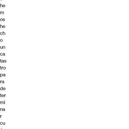
he
m
os
he
ch
o
un
ca
tas
tro
pa
ra
de
ter
mi
na
r
cu