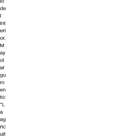
io
de
l
Int
eri
or.
M
ay
ol
ar
gu
m
en
tó:
“L
a
ag
ric
ult