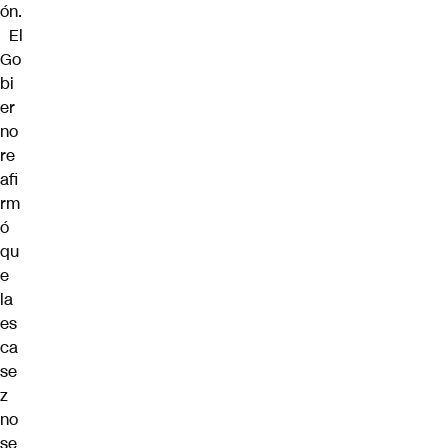
ón.
El
Go
bi
er
no
re
afi
rm
ó
qu
e
la
es
ca
se
z
no
se