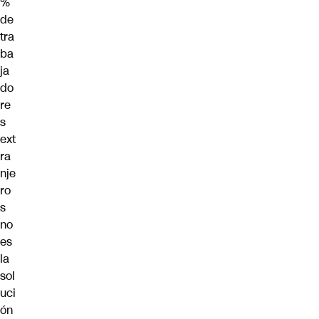
%
de
tra
ba
ja
do
re
s
ext
ra
nje
ro
s
no
es
la
sol
uci
ón