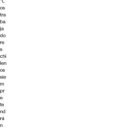
“L
os
tra
ba
ja
do
re
s
chi
len
os
sie
m
pr
e
te
nd
rá
n