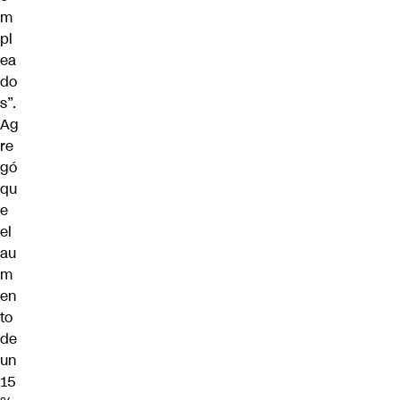
m
pl
ea
do
s”.
Ag
re
gó
qu
e
el
au
m
en
to
de
un
15