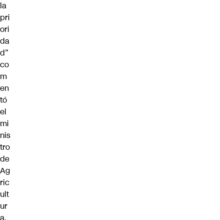
la
pri
ori
da
d”
co
m
en
tó
el
mi
nis
tro
de
Ag
ric
ult
ur
a,