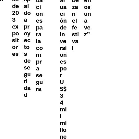
da
al
be
en
de
al
ci
ua
za
os
20
do
on
ci
n
un
3
a
es
ón
el
a
ex
pr
pa
de
fe
ve
po
oy
ra
in
sti
z”
sit
ec
la
ve
va
or
to
co
rsi
l
es
s
m
on
de
pr
es
se
a
po
gu
se
r
ri
gu
U
da
ra
S$
d
3
4
mi
l
mi
llo
ne