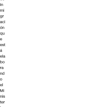
In
mi
gr
aci
ón
qu
e
est
á
ela
bo
ra
nd
o
el
Mi
nis
ter