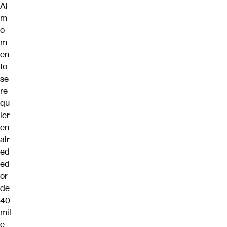
Al
m
o
m
en
to
se
re
qu
ier
en
alr
ed
ed
or
de
40
mil
e