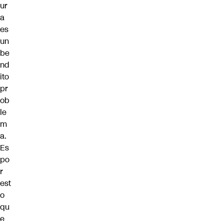
ur
a
es
un
be
nd
ito
pr
ob
le
m
a.
Es
po
r
est
o
qu
e