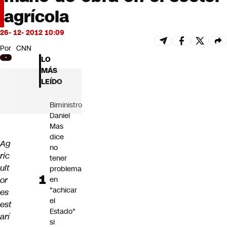
Futuro 360
agrícola
Opinión
26- 12- 2012 10:09
Por
CNN
LO
MÁS
LEÍDO
Biministro
Daniel
Mas
dice
Ag
no
ric
tener
ult
problema
or
en
"achicar
es
el
est
Estado"
arí
si