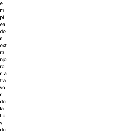
e
m
pl
ea
do
s
ext
ra
nje
ro
s a
tra
vé
s
de
la
Le
y
de