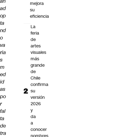
an
mejora
ad
su
op
eficiencia
ta
La
nd
feria
o
de
va
artes
ria
visuales
más
s
grande
m
de
ed
Chile
id
confirma
as
su
po
versión
r
2026
y
fal
da
ta
a
de
conocer
tra
nombres