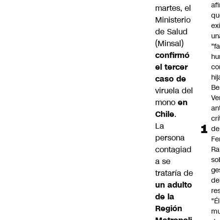
af
martes, el
qu
Ministerio
ex
de Salud
un
(Minsal)
"f
confirmó
hu
el tercer
co
hi
caso de
Be
viruela del
Ve
mono
en
an
Chile
.
cr
La
de
persona
Fe
contagiad
Ra
so
a se
ge
trataría de
de
un adulto
re
de la
"É
Región
m