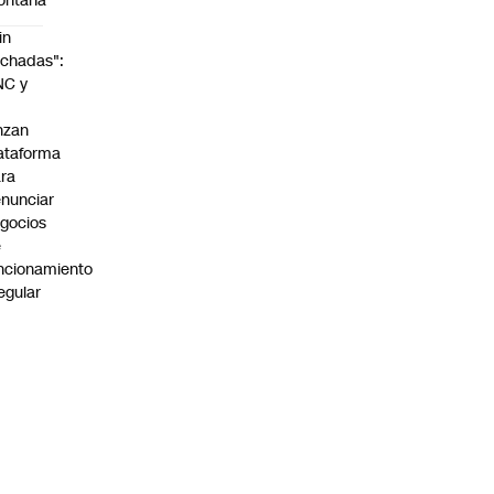
ontaña
in
chadas":
NC y
nzan
ataforma
ra
nunciar
gocios
e
ncionamiento
regular