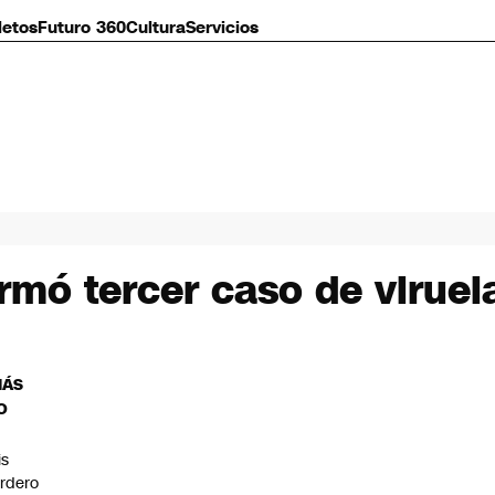
letos
Futuro 360
Cultura
Servicios
irmó tercer caso de viruel
MÁS
O
is
rdero