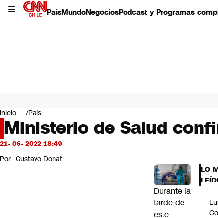
País
Mundo
Negocios
Podcast y Programas comp
País
Mundo
Inicio
País
Negocios
Ministerio de Salud conf
Deportes
Programas completos
21- 06- 2022 18:49
Cultura
Por
Gustavo Donat
Servicios
LO 
Bits
LEÍD
CNN Data
Durante la
CNN tiempo
tarde de
Lu
Futuro 360
Co
este
Opinión