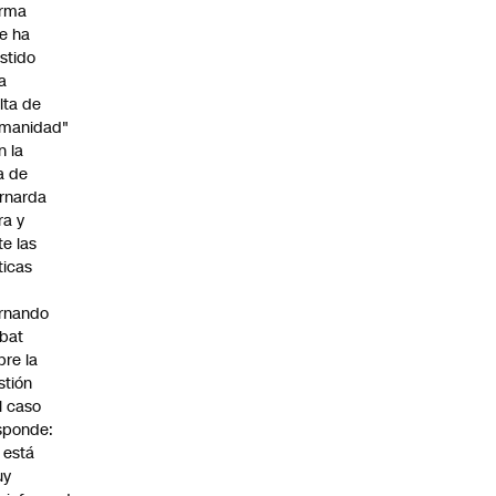
irma
e ha
istido
a
alta de
manidad"
n la
ja de
rnarda
ra y
te las
íticas
rnando
bat
bre la
stión
l caso
sponde:
l está
uy