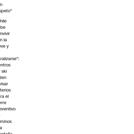
on
speto"
hile
ebe
nvivir
n la
eve y
o
ralizarse":
ntros
 ski
den
visar
iterios
ra el
erre
eventivo
e
aminos
la