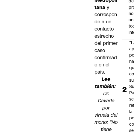
Metropoli
de
tana
y
pr
no
correspon
en
de a un
to
contacto
in
estrecho
"L
del primer
ap
caso
po
confirmad
h
o en el
q
país.
c
Lee
su
también:
Su
P
Dr.
se
Cavada
re
por
la
viruela del
po
mono: “No
co
tiene
se