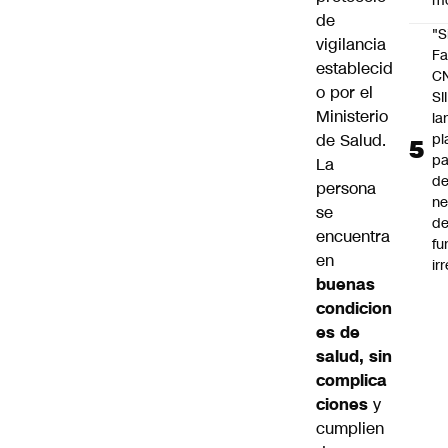
m
de
"S
vigilancia
Fa
establecid
C
o por el
SII
Ministerio
la
de Salud.
pl
pa
La
de
persona
ne
se
d
encuentra
fu
en
ir
buenas
condicion
es de
salud, sin
complica
ciones
y
cumplien