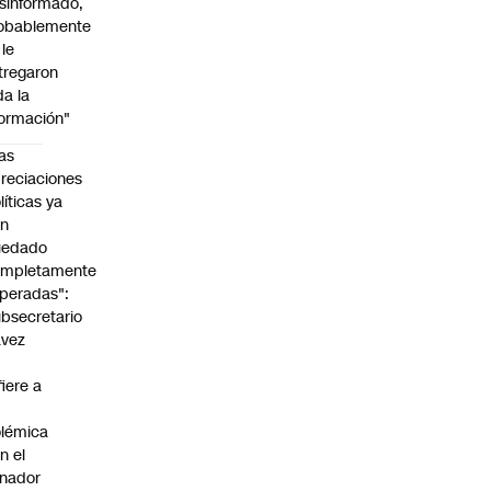
sinformado,
obablemente
 le
tregaron
da la
formación"
as
reciaciones
líticas ya
an
uedado
ompletamente
peradas":
bsecretario
avez
fiere a
lémica
n el
nador