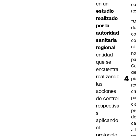
en un
c
estudio
re
realizado
"C
por la
d
autoridad
co
sanitaria
co
ni
regional
,
n
entidad
pa
que se
Ce
encuentra
de
realizando
pi
las
re
acciones
cr
pa
de control
ci
respectiva
pr
s,
d
aplicando
c
el
a 
protocolo