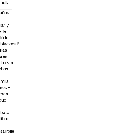
uella
eñora
e
ria" y
e le
lió lo
blacional":
rias
bres
chazan
chos
e
mila
ores y
aman
que
l
ebate
lítico
sarrolle