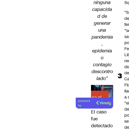
ninguna
Sq
capacida
"S
d de
d
generar
fe
una
"s
sa
pandemia
po
,
Fe
epidemia
Li
o
re
contagio
di
descontro
d
lado”
Ca
Fl
ll
a 
Lea el
powered
"e
artículo
by
d
El caso
po
fue
se
detectado
de