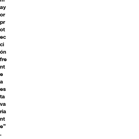
ay
or
pr
ot
ec
ci
ón
fre
nt
e
a
es
ta
va
ria
nt
e”
.