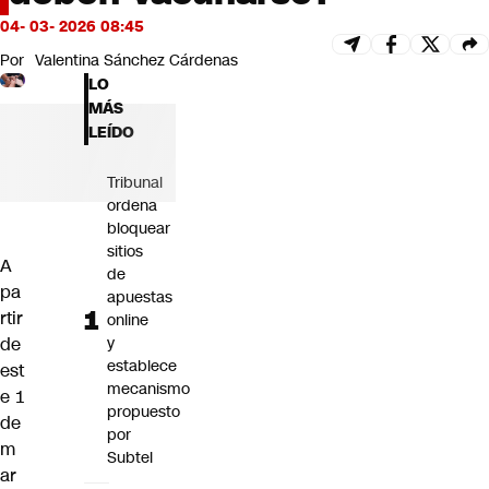
Futuro 360
04- 03- 2026 08:45
Opinión
Por
Valentina Sánchez Cárdenas
LO
MÁS
LEÍDO
Tribunal
ordena
bloquear
sitios
A
de
pa
apuestas
rtir
online
de
y
establece
est
mecanismo
e 1
propuesto
de
por
m
Subtel
ar