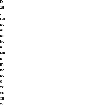
D-
19
,
Co
qu
el
uc
he
y
Ne
u
m
oc
oc
o
,
co
ns
oli
da