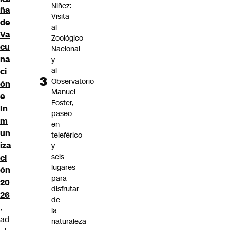
Niñez:
ña
Visita
de
al
Va
Zoológico
cu
Nacional
na
y
al
ci
Observatorio
ón
Manuel
e
Foster,
In
paseo
m
en
un
teleférico
iza
y
seis
ci
lugares
ón
para
20
disfrutar
26
de
,
la
ad
naturaleza