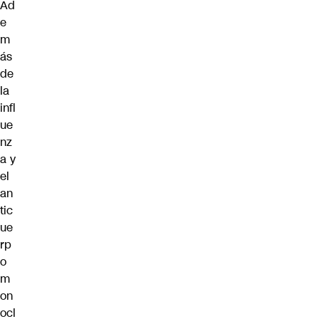
Ad
e
m
ás
de
la
infl
ue
nz
a y
el
an
tic
ue
rp
o
m
on
ocl