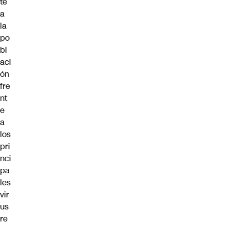
te
a
la
po
bl
aci
ón
fre
nt
e
a
los
pri
nci
pa
les
vir
us
re