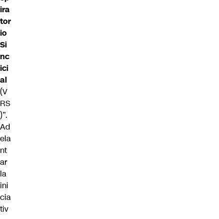
ira
tor
io
Si
nc
ici
al
(V
RS
)”.
Ad
ela
nt
ar
la
ini
cia
tiv