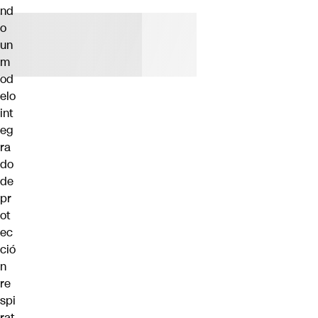
nd
o
un
m
od
elo
int
eg
ra
do
de
pr
ot
ec
ció
n
re
spi
rat