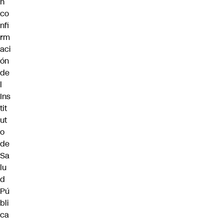
n
co
nfi
rm
aci
ón
de
l
Ins
tit
ut
o
de
Sa
lu
d
Pú
bli
ca