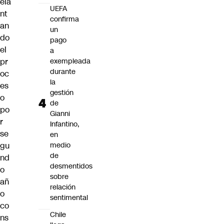
ela
UEFA
nt
confirma
an
un
do
pago
el
a
pr
exempleada
durante
oc
la
es
gestión
o
de
po
Gianni
r
Infantino,
se
en
gu
medio
de
nd
desmentidos
o
sobre
añ
relación
o
sentimental
co
Chile
ns