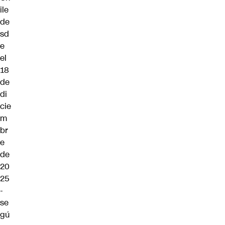
ile
de
sd
e
el
18
de
di
cie
m
br
e
de
20
25
-
se
gú