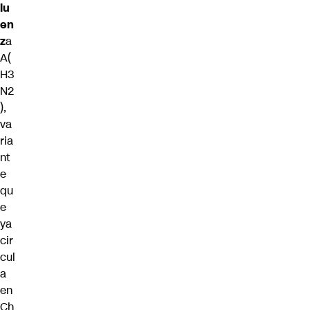
lu
en
z
a
A(
H3
N2
),
va
ria
nt
e
qu
e
ya
cir
cul
a
en
Ch