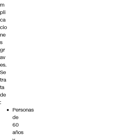
m
pli
ca
cio
ne
s
gr
av
es.
Se
tra
ta
de
:
Personas
de
60
años
y