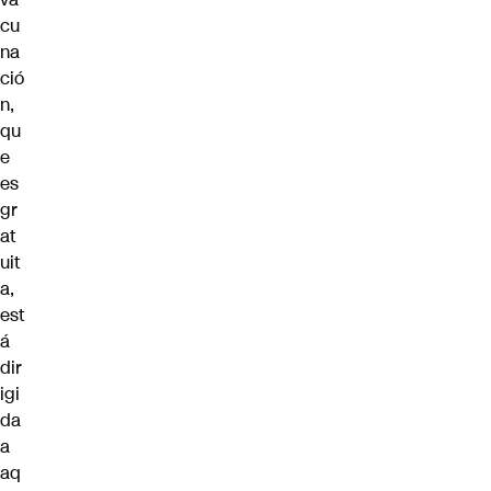
cu
na
ció
n,
qu
e
es
gr
at
uit
a,
est
á
dir
igi
da
a
aq