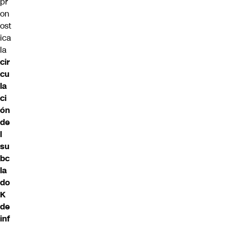
pr
on
ost
ica
la
cir
cu
la
ci
ón
de
l
su
bc
la
do
K
de
inf