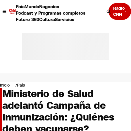
País
Mundo
Negocios
Radio
Podcast y Programas completos
CNN
Futuro 360
Cultura
Servicios
País
Mundo
Negocios
Inicio
País
Ministerio de Salud
Deportes
Programas completos
adelantó Campaña de
Cultura
Servicios
Inmunización: ¿Quiénes
Bits
CNN Data
deben vacunarse?
CNN tiempo