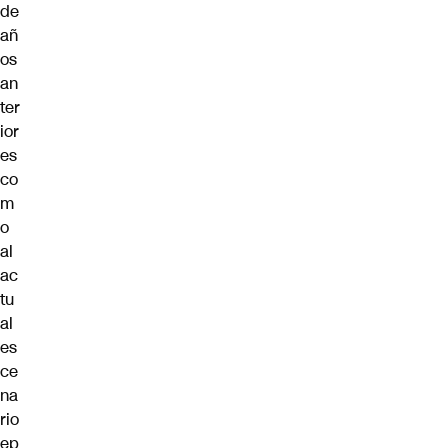
de
añ
os
an
ter
ior
es
co
m
o
al
ac
tu
al
es
ce
na
rio
ep