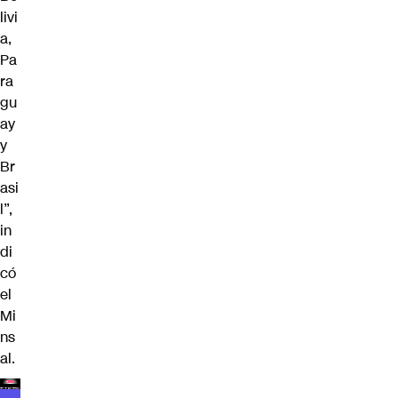
livi
a,
Pa
ra
gu
ay
y
Br
asi
l”,
in
di
có
el
Mi
ns
al.