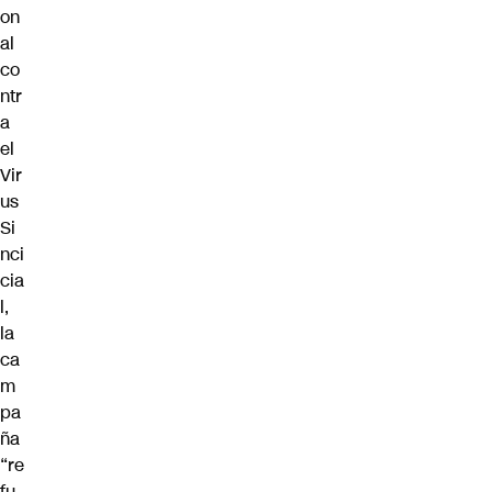
on
al
co
ntr
a
el
Vir
us
Si
nci
cia
l,
la
ca
m
pa
ña
“re
fu