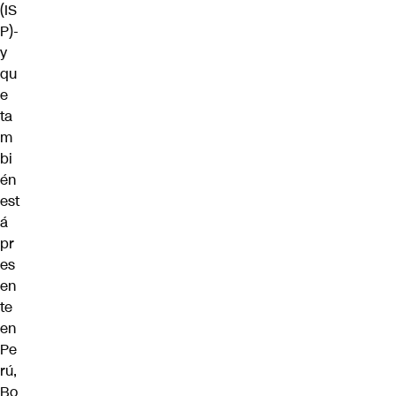
(IS
P)-
y
qu
e
ta
m
bi
én
est
á
pr
es
en
te
en
Pe
rú,
Bo