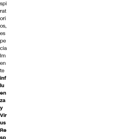
spi
rat
ori
os,
es
pe
cia
lm
en
te
inf
lu
en
za
y
Vir
us
Re
sp