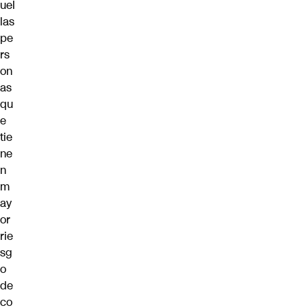
uel
las
pe
rs
on
as
qu
e
tie
ne
n
m
ay
or
rie
sg
o
de
co