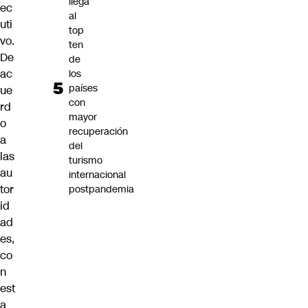
llega
ec
al
uti
top
vo.
ten
De
de
ac
los
países
ue
con
rd
mayor
o
recuperación
a
del
las
turismo
au
internacional
tor
postpandemia
id
ad
es,
co
n
est
a