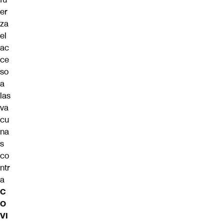
er
za
el
ac
ce
so
a
las
va
cu
na
s
co
ntr
a
C
O
VI