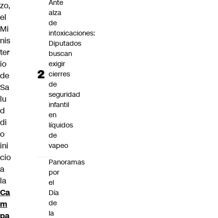
Ante
zo,
alza
el
de
Mi
intoxicaciones:
nis
Diputados
ter
buscan
io
exigir
cierres
de
de
Sa
seguridad
lu
infantil
d
en
di
líquidos
o
de
ini
vapeo
cio
Panoramas
a
por
la
el
Ca
Día
de
m
la
pa