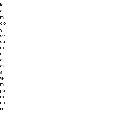
id
e
mi
oló
gi
co:
du
ra
nt
e
est
a
te
m
po
ra
da
se