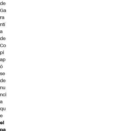
de
Ga
ra
ntí
a
de
Co
pi
ap
ó
se
de
nu
nci
a
qu
e
el
pa