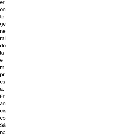
er
en
te
ge
ne
ral
de
la
e
m
pr
es
a,
Fr
an
cis
co
Sá
nc