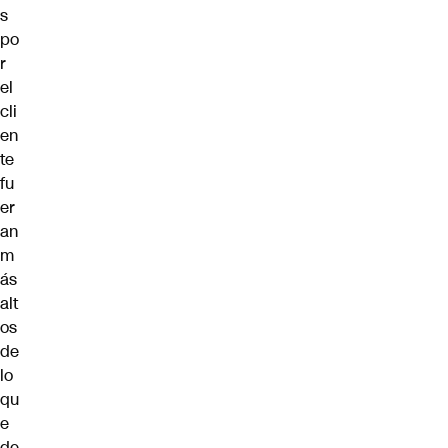
s
po
r
el
cli
en
te
fu
er
an
m
ás
alt
os
de
lo
qu
e
de