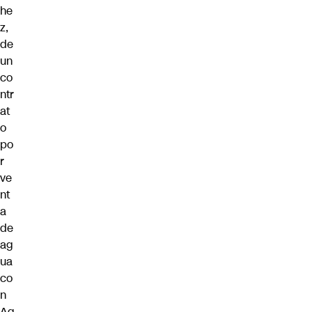
he
z,
de
un
co
ntr
at
o
po
r
ve
nt
a
de
ag
ua
co
n
Ag