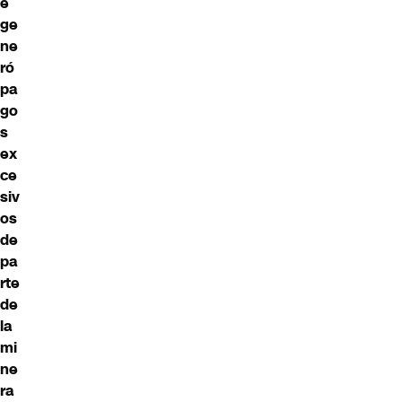
e
ge
ne
ró
pa
go
s
ex
ce
siv
os
de
pa
rte
de
la
mi
ne
ra