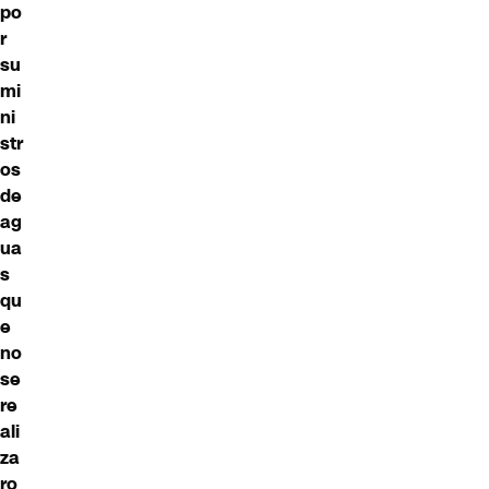
po
r
su
mi
ni
str
os
de
ag
ua
s
qu
e
no
se
re
ali
za
ro