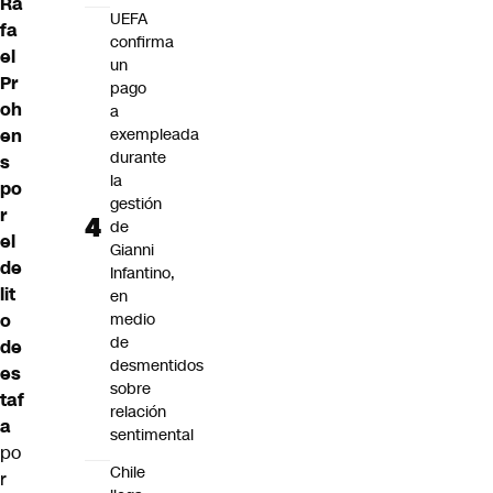
Ra
UEFA
fa
confirma
el
un
Pr
pago
oh
a
en
exempleada
durante
s
la
po
gestión
r
de
el
Gianni
de
Infantino,
lit
en
o
medio
de
de
desmentidos
es
sobre
taf
relación
a
sentimental
po
Chile
r