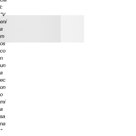
l:
“V
ení
a
m
os
co
n
un
a
ec
on
o
mí
a
sa
na
”