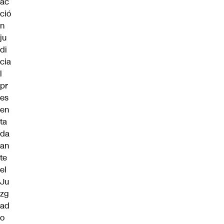
ac
ció
n
ju
di
cia
l
pr
es
en
ta
da
an
te
el
Ju
zg
ad
o