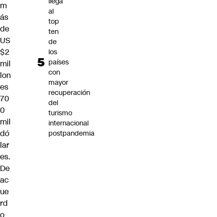
llega
m
al
ás
top
de
ten
US
de
$2
los
países
mil
con
lon
mayor
es
recuperación
70
del
0
turismo
mil
internacional
dó
postpandemia
lar
es.
De
ac
ue
rd
o