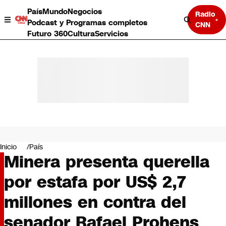
País
Mundo
Negocios
Radio
Podcast y Programas completos
CNN
Futuro 360
Cultura
Servicios
País
Mundo
Negocios
Inicio
País
Minera presenta querella
Deportes
Programas completos
por estafa por US$ 2,7
Cultura
Servicios
millones en contra del
Bits
CNN Data
senador Rafael Prohens
CNN tiempo