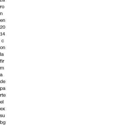
ro
n
en
20
14
c
on
la
fir
m
a
de
pa
rte
el
ex
su
bg