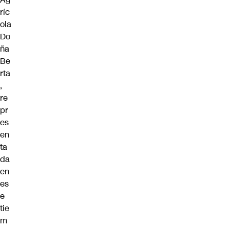
ríc
ola
Do
ña
Be
rta
,
re
pr
es
en
ta
da
en
es
e
tie
m