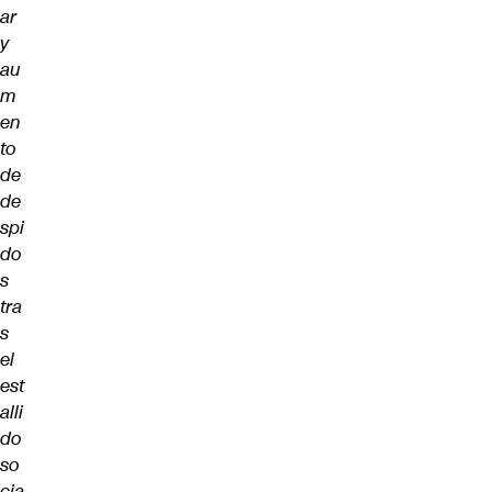
ar
y
au
m
en
to
de
de
spi
do
s
tra
s
el
est
alli
do
so
cia