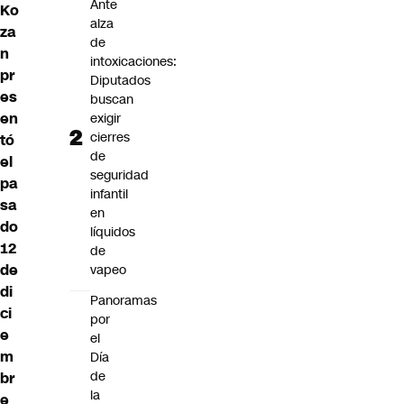
Ante
Ko
alza
za
de
n
intoxicaciones:
pr
Diputados
es
buscan
en
exigir
cierres
tó
de
el
seguridad
pa
infantil
sa
en
do
líquidos
12
de
de
vapeo
di
Panoramas
ci
por
e
el
m
Día
de
br
la
e