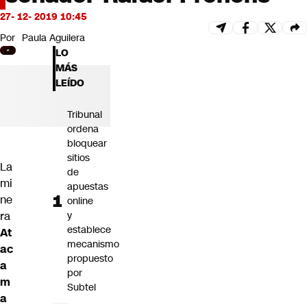
Futuro 360
27- 12- 2019 10:45
Opinión
Por
Paula Aguilera
LO
MÁS
LEÍDO
Tribunal
ordena
bloquear
sitios
La
de
mi
apuestas
ne
online
ra
y
establece
At
mecanismo
ac
propuesto
a
por
m
Subtel
a