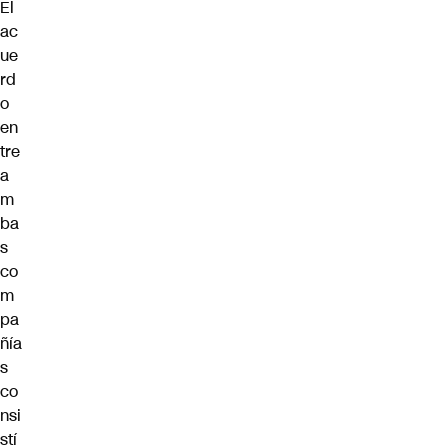
El
ac
ue
rd
o
en
tre
a
m
ba
s
co
m
pa
ñía
s
co
nsi
stí