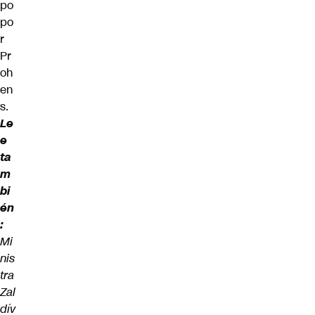
po
po
r
Pr
oh
en
s.
Le
e
ta
m
bi
én
:
Mi
nis
tra
Zal
dív