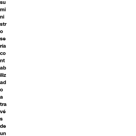
su
mi
ni
str
o
se
ría
co
nt
ab
iliz
ad
o
a
tra
vé
s
de
un