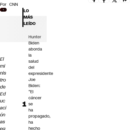
Por
CNN
Futuro 360
LO
Opinión
MÁS
LEÍDO
Hunter
Biden
aborda
la
El
salud
mi
del
nis
expresidente
tro
Joe
Biden:
de
“El
Ed
cáncer
uc
se
aci
ha
ón
propagado,
as
ha
eg
hecho