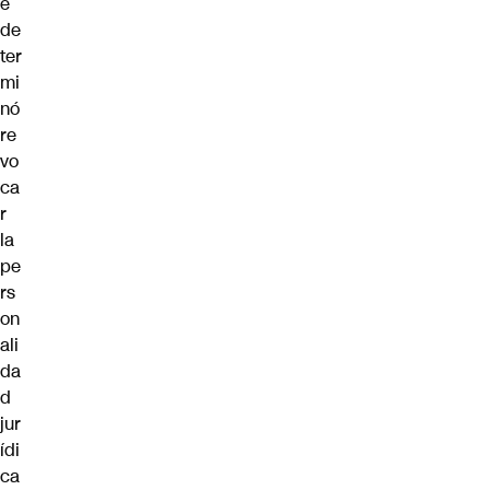
e
de
ter
mi
nó
re
vo
ca
r
la
pe
rs
on
ali
da
d
jur
ídi
ca