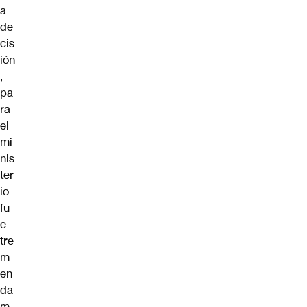
a
de
cis
ión
,
pa
ra
el
mi
nis
ter
io
fu
e
tre
m
en
da
m