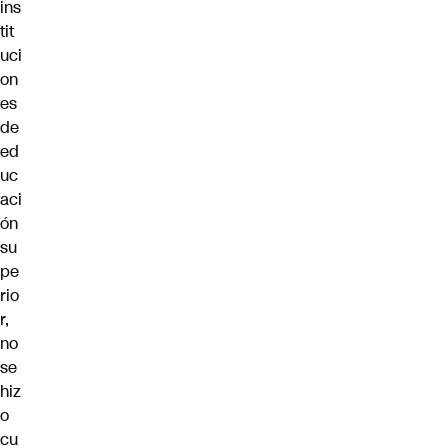
ins
tit
uci
on
es
de
ed
uc
aci
ón
su
pe
rio
r,
no
se
hiz
o
cu