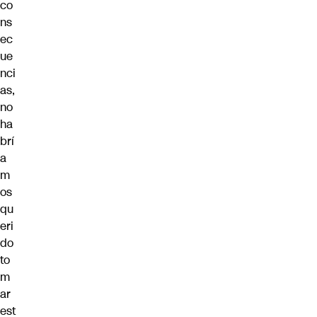
co
ns
ec
ue
nci
as,
no
ha
brí
a
m
os
qu
eri
do
to
m
ar
est