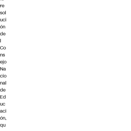
re
sol
uci
ón
de
l
Co
ns
ejo
Na
cio
nal
de
Ed
uc
aci
ón,
qu