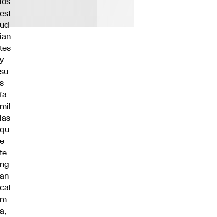
los
est
ud
ian
tes
y
su
s
fa
mil
ias
qu
e
te
ng
an
cal
m
a,