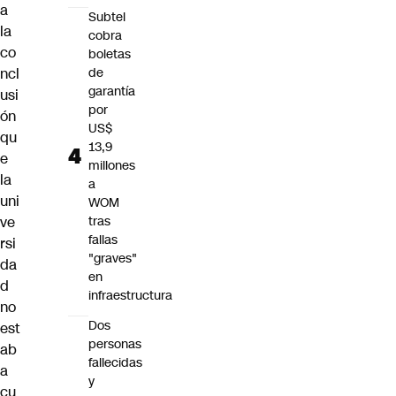
a
Subtel
la
cobra
co
boletas
ncl
de
garantía
usi
por
ón
US$
qu
13,9
e
millones
la
a
uni
WOM
ve
tras
fallas
rsi
"graves"
da
en
d
infraestructura
no
Dos
est
personas
ab
fallecidas
a
y
cu