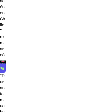
aci
ón
en
Ch
ile
”,
re
m
ar
có.
“D
ur
an
te
m
uc
ho