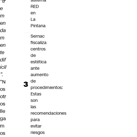
sistema
“tr
RED
e
en
m
La
en
Pintana
da
Sernac
m
fiscaliza
en
centros
te
de
dif
estética
ícil
ante
”.
aumento
de
“N
procedimientos:
os
Estas
otr
son
os
las
lle
recomendaciones
ga
para
m
evitar
riesgos
os