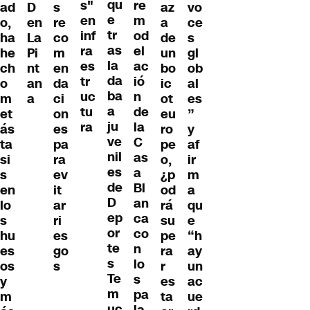
qu
s"
re
ad
D
s
az
vo
e
en
m
o,
en
re
a
ce
tr
inf
od
ha
La
co
de
s
as
ra
el
he
Pi
m
un
gl
la
es
ac
ch
nt
en
bo
ob
da
tr
ió
o
an
da
ic
al
ba
uc
n
m
a
ci
ot
es
a
tu
de
et
on
eu
”
ju
ra
la
ás
es
ro
y
ve
C
ta
pa
pe
af
nil
as
si
ra
o,
ir
es
a
s
ev
¿p
m
de
Bl
en
it
od
a
D
an
lo
ar
rá
qu
ep
ca
s
ri
su
e
or
co
hu
es
pe
“h
te
n
es
go
ra
ay
s
lo
os
s
r
un
Te
s
y
es
ac
m
pa
m
ta
ue
uc