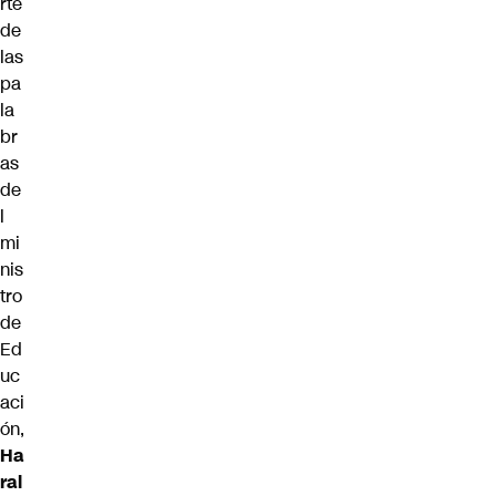
rte
de
las
pa
la
br
as
de
l
mi
nis
tro
de
Ed
uc
aci
ón,
Ha
ral