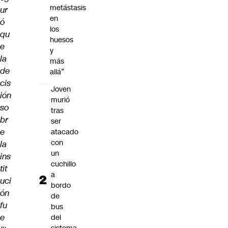
metástasis
ur
en
ó
los
qu
huesos
e
y
la
más
de
allá”
cis
Joven
ión
murió
so
tras
br
ser
e
atacado
con
la
un
ins
cuchillo
tit
a
uci
bordo
ón
de
fu
bus
e
del