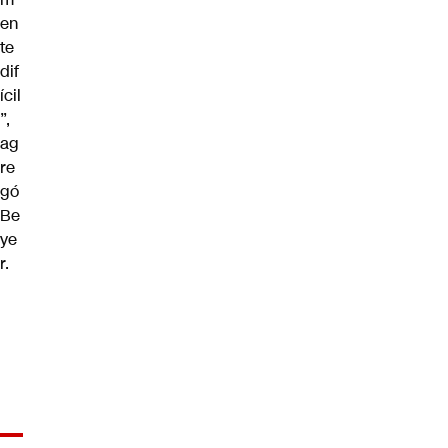
en
te
dif
ícil
”,
ag
re
gó
Be
ye
r.