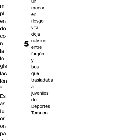
un
m
menor
pli
en
en
riesgo
vital
do
deja
co
colisión
n
entre
la
furgón
le
y
gis
bus
lac
que
trasladaba
ión
a
”.
juveniles
Es
de
as
Deportes
fu
Temuco
er
on
pa