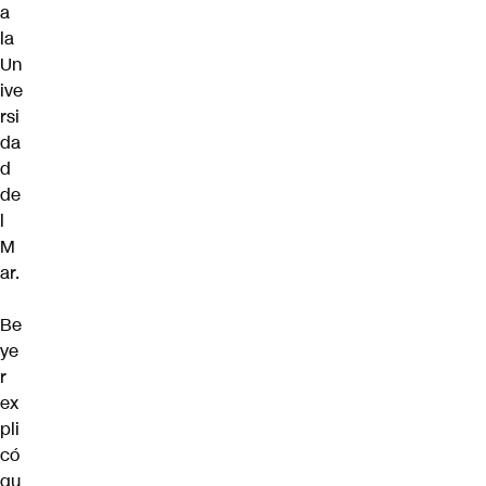
a
la
Un
ive
rsi
da
d
de
l
M
ar.
Be
ye
r
ex
pli
có
qu