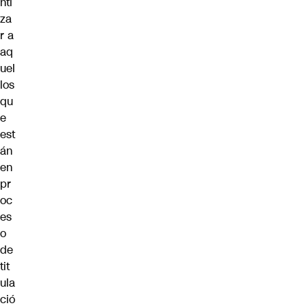
nti
za
r a
aq
uel
los
qu
e
est
án
en
pr
oc
es
o
de
tit
ula
ció