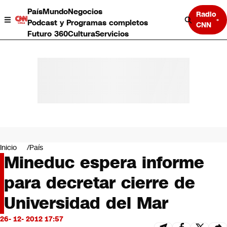
País
Mundo
Negocios
Radio
Podcast y Programas completos
CNN
Futuro 360
Cultura
Servicios
País
Mundo
Negocios
Inicio
País
Mineduc espera informe
Deportes
Programas completos
para decretar cierre de
Cultura
Servicios
Universidad del Mar
Bits
CNN Data
26- 12- 2012 17:57
CNN tiempo