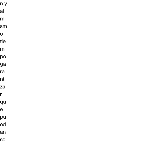
n y
al
mi
sm
o
tie
m
po
ga
ra
nti
za
r
qu
e
pu
ed
an
se