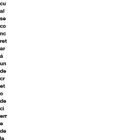
cu
al
se
co
nc
ret
ar
á
un
de
cr
et
o
de
ci
err
e
de
la