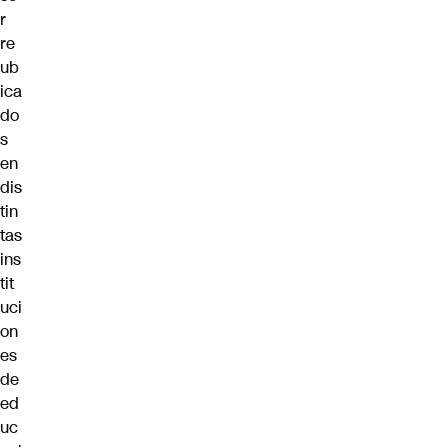
r
re
ub
ica
do
s
en
dis
tin
tas
ins
tit
uci
on
es
de
ed
uc