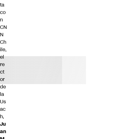
ta
co
n
CN
N
Ch
ile
,
el
re
ct
or
de
la
Us
ac
h,
Ju
an
M