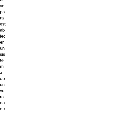
vo
pa
ra
est
ab
lec
er
un
sis
te
m
a
de
uni
ve
rsi
da
de