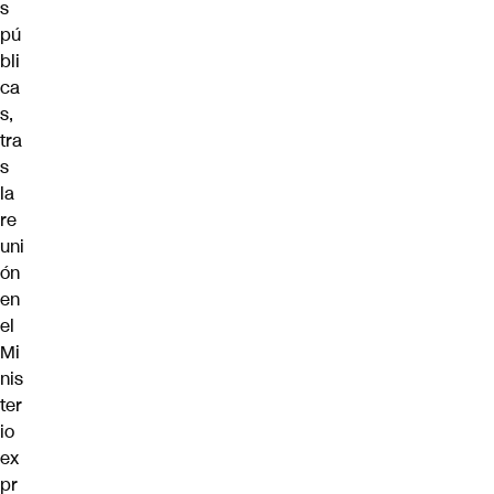
s
pú
bli
ca
s,
tra
s
la
re
uni
ón
en
el
Mi
nis
ter
io
ex
pr