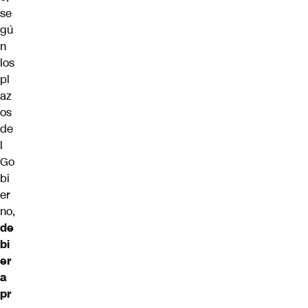
se
gú
n
los
pl
az
os
de
l
Go
bi
er
no,
de
bi
er
a
pr