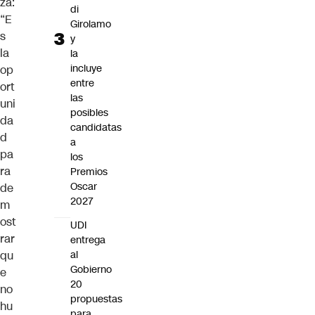
za:
di
“E
Girolamo
s
y
la
la
incluye
op
entre
ort
las
uni
posibles
da
candidatas
d
a
pa
los
ra
Premios
Oscar
de
2027
m
ost
UDI
rar
entrega
qu
al
Gobierno
e
20
no
propuestas
hu
para