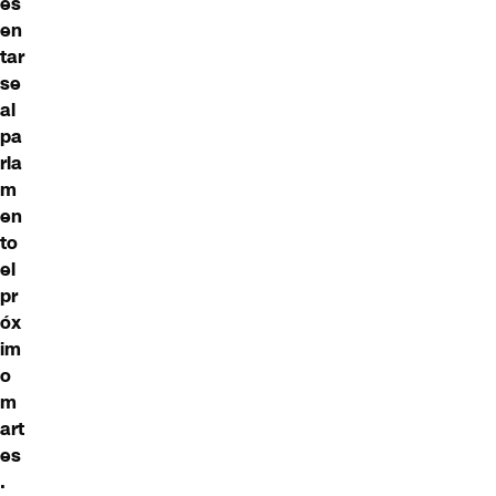
es
en
tar
se
al
pa
rla
m
en
to
el
pr
óx
im
o
m
art
es
.