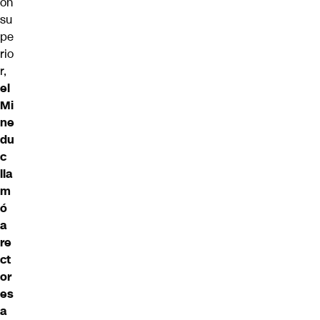
ón
su
pe
rio
r,
el
Mi
ne
du
c
lla
m
ó
a
re
ct
or
es
a