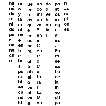
mi
ri
m
un
da
ga
ue
nó
as
o
co
d
st
re
de
re
y
mi
ve
os
m
te
gi
la
en
hi
irr
os
ni
on
in
zo
cu
eg
qu
do
es
cl
”
la
ul
e
po
uy
en
r
ar
re
r
e
el
es
cu
co
en
C
:
pe
he
tr
en
Es
ra
ch
e
tr
to
r
o
la
o
se
el
s
C
sa
tr
po
ul
be
ab
si
tu
de
aj
bl
ra
la
o
es
l
in
vu
ca
La
ve
el
nd
M
sti
va
id
on
ga
a