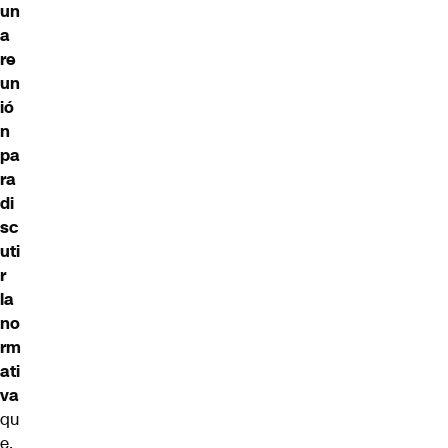
un
a
re
un
ió
n
pa
ra
di
sc
uti
r
la
no
rm
ati
va
qu
e,