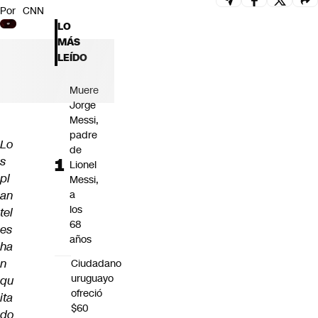
Por
CNN
Futuro 360
LO
Opinión
MÁS
LEÍDO
Muere
Jorge
Messi,
padre
Lo
de
s
Lionel
pl
Messi,
an
a
los
tel
68
es
años
ha
n
Ciudadano
uruguayo
qu
ofreció
ita
$60
do