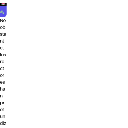
No
ob
sta
nt
e,
los
re
ct
or
es
ha
n
pr
of
un
diz