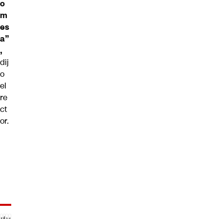
o
m
es
a”
,
dij
o
el
re
ct
or.