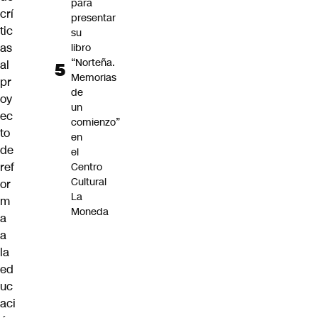
para
crí
presentar
tic
su
as
libro
“Norteña.
al
Memorias
pr
de
oy
un
ec
comienzo”
to
en
de
el
ref
Centro
Cultural
or
La
m
Moneda
a
a
la
ed
uc
aci