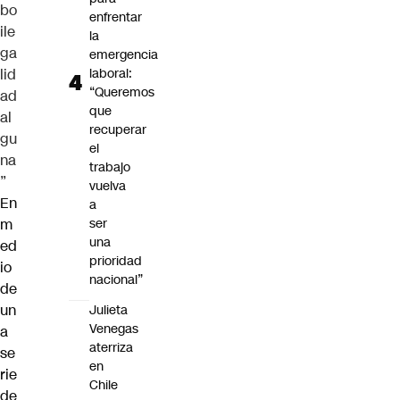
bo
enfrentar
ile
la
ga
emergencia
lid
laboral:
“Queremos
ad
que
al
recuperar
gu
el
na
trabajo
”
vuelva
En
a
m
ser
una
ed
prioridad
io
nacional”
de
un
Julieta
Venegas
a
aterriza
se
en
rie
Chile
de