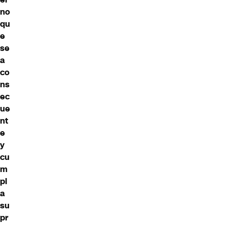
no
qu
e
se
a
co
ns
ec
ue
nt
e
y
cu
m
pl
a
su
pr