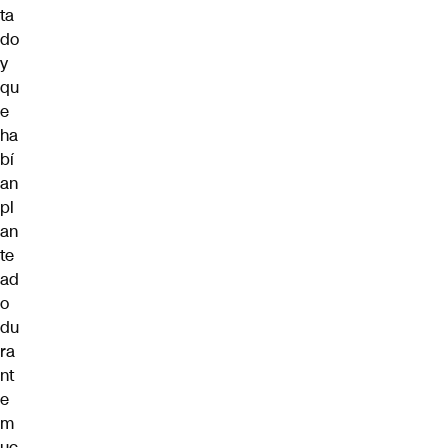
ta
do
y
qu
e
ha
bí
an
pl
an
te
ad
o
du
ra
nt
e
m
uc