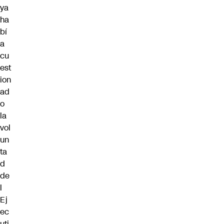
ya
ha
bí
a
cu
est
ion
ad
o
la
vol
un
ta
d
de
l
Ej
ec
uti