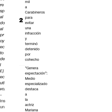
mil
re
a
sp
Carabineros
al
para
do
evitar
una
al
infracción
pr
y
oy
terminó
ec
detenido
to
por
de
cohecho
l
“Genera
Ej
expectación”:
ec
Medio
uti
especializado
vo.
destaca
a
–
la
Ins
actriz
un
Mariana