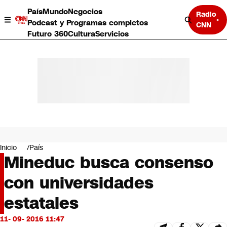
País
Mundo
Negocios
Radio
Podcast y Programas completos
CNN
Futuro 360
Cultura
Servicios
País
Mundo
Negocios
Inicio
País
Mineduc busca consenso
Deportes
Programas completos
con universidades
Cultura
Servicios
estatales
Bits
CNN Data
11- 09- 2016 11:47
CNN tiempo