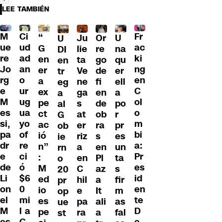
LEE TAMBIÉN
M
Ci
Fr
“
Ju
Or
U
U
ue
ud
ac
G
lie
re
na
DI
re
ad
ki
en
ta
go
qu
en
Jo
an
ng
er
Ve
de
er
tr
rg
o
en
a
ne
fi
ell
eg
e
ur
C
ex
ga
en
a
a
M
ug
ol
pe
s
de
po
al
es
ua
o
ct
at
ob
r
G
si,
yo
m
ac
er
ra
pr
ob
pa
of
bi
ió
riz
s
es
ie
dr
re
a:
n”
a
en
un
rn
e
ci
Pr
:
en
Pl
ta
o
de
ó
es
M
C
az
s
20
Li
$6
id
ed
hil
a
fir
pr
on
0
en
io
e
It
m
op
el
mi
te
es
pa
ali
as
ue
M
l a
D
pe
ra
a
fal
st