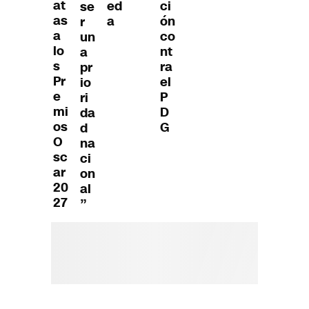
at
ed
ci
se
as
a
ón
r
a
co
un
lo
nt
a
s
ra
pr
Pr
el
io
e
P
ri
mi
D
da
os
G
d
O
na
sc
ci
ar
on
20
al
27
”