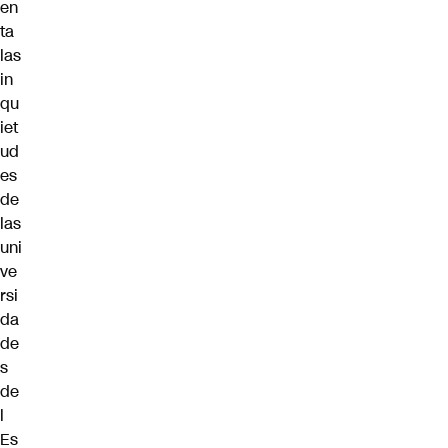
en
ta
las
in
qu
iet
ud
es
de
las
uni
ve
rsi
da
de
s
de
l
Es