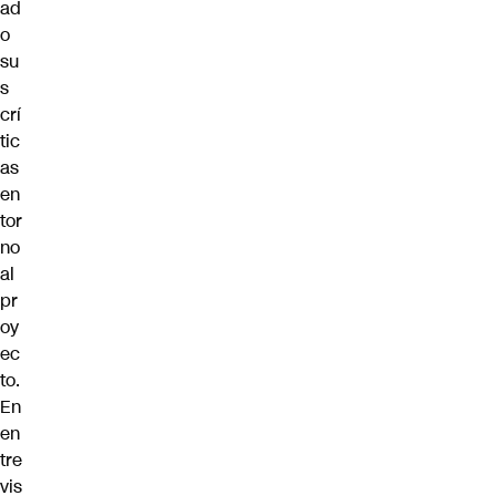
ad
o
su
s
crí
tic
as
en
tor
no
al
pr
oy
ec
to.
En
en
tre
vis