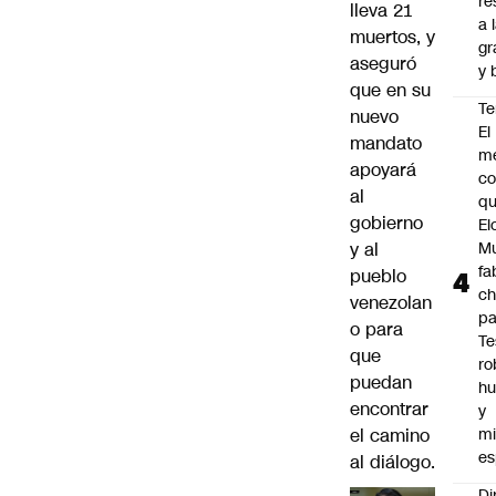
re
lleva 21
a 
muertos, y
gr
aseguró
y 
que en su
Te
nuevo
El
mandato
m
apoyará
co
al
q
gobierno
El
y al
M
fa
pueblo
ch
venezolan
pa
o para
Te
que
ro
puedan
h
encontrar
y
el camino
mi
es
al diálogo.
Di