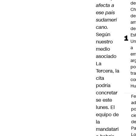
de
afecta a
Ch
ese país
de
sudameri
am
cano.
de
Según
Es
nuestro
Un
a
medio
em
asociado
ar
La
po
Tercera, la
tr
cita
co
podría
Hu
concretar
F
se este
ad
lunes. El
po
equipo de
ci
la
de
P
mandatari
Lo