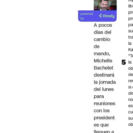
li
pr
powered
pr
by
pa
A pocos
su
días del
tr
cambio
la
de
Ka
mando,
"
Michelle
la
Bachelet
ob
d
destinará
re
la jornada
si 
del lunes
di
para
no
reuniones
es
con los
cu
president
su
ob
es que
lleguen a