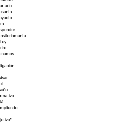
bertario
esenta
oyecto
ra
spender
ansitoriamente
 Ley
rin:
Tenemos
ligación
e
visar
el
seño
rmativo
tá
mpliendo
jetivo"