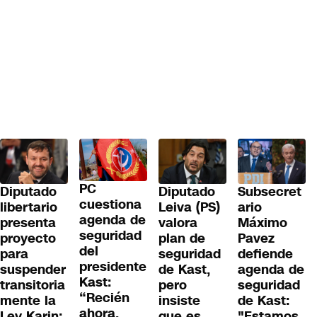
PC
Diputado
Diputado
Subsecret
cuestiona
libertario
Leiva (PS)
ario
agenda de
presenta
valora
Máximo
seguridad
proyecto
plan de
Pavez
del
para
seguridad
defiende
presidente
suspender
de Kast,
agenda de
Kast:
transitoria
pero
seguridad
“Recién
mente la
insiste
de Kast:
ahora,
Ley Karin:
que es
"Estamos