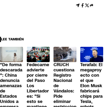
LEE TAMBIÉN
"De forma
Fedecarne
CRUCH
Terafab: El
descarada
advierte
cuestiona
megaproy
": China
por cierre
Registro
ecto con
denuncia
del Paso
Nacional
el que
amenazas
Los
de
Elon Musk
de
Libertador
Vándalos:
fabricará
Estados
es: "Si
Pide
chips para
Unidos a
esto se
eliminar
Tesla,
empresa
mantiene,
restriccion
robots