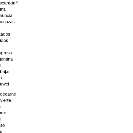
scarada":
ina
nuncia
enazas
tados
idos
presa
gentina
r
abajar
n
awei
edecarne
vierte
r
erre
l
aso
s