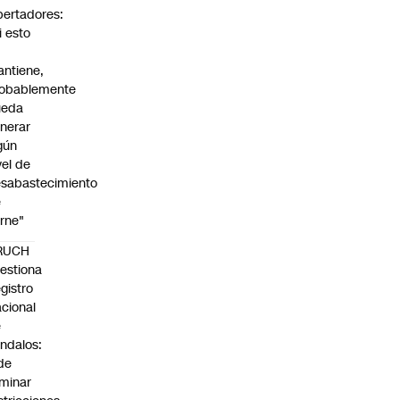
bertadores:
i esto
ntiene,
obablemente
ueda
nerar
gún
vel de
sabastecimiento
e
rne"
RUCH
estiona
gistro
cional
e
ndalos:
de
iminar