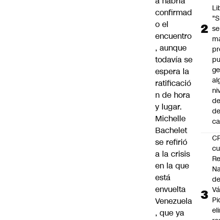
a habría
Li
confirmad
"S
o el
se
encuentro
ma
, aunque
pr
todavía se
p
ge
espera la
al
ratificació
ni
n de hora
de
y lugar.
d
Michelle
ca
Bachelet
C
se refirió
cu
a la crisis
Re
en la que
Na
está
d
envuelta
Vá
Pi
Venezuela
el
, que ya