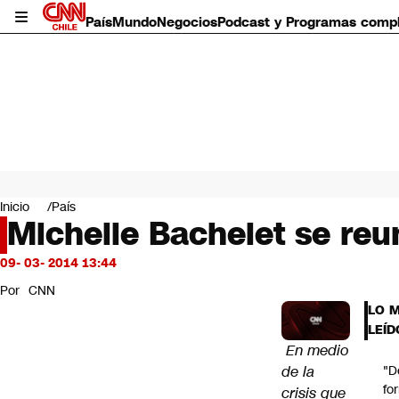
País
Mundo
Negocios
Podcast y Programas comp
País
Mundo
Inicio
País
Negocios
Michelle Bachelet se reu
Deportes
Programas completos
09- 03- 2014 13:44
Cultura
Por
CNN
Servicios
LO 
Bits
LEÍD
CNN Data
En medio
CNN tiempo
de la
"D
Futuro 360
fo
crisis que
Opinión