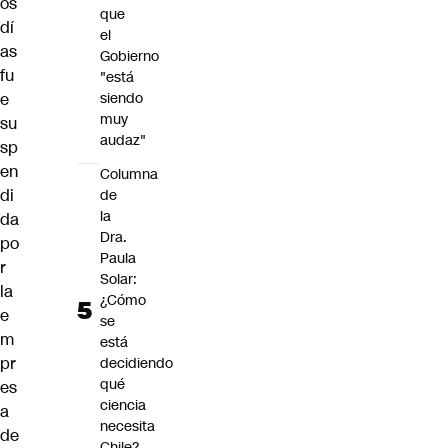
os
que
dí
el
as
Gobierno
fu
"está
e
siendo
muy
su
audaz"
sp
en
Columna
di
de
la
da
Dra.
po
Paula
r
Solar:
la
¿Cómo
e
se
m
está
pr
decidiendo
qué
es
ciencia
a
necesita
de
Chile?