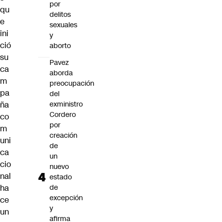
por
qu
delitos
e
sexuales
ini
y
ció
aborto
su
Pavez
ca
aborda
m
preocupación
pa
del
ña
exministro
Cordero
co
por
m
creación
uni
de
ca
un
cio
nuevo
nal
estado
ha
de
excepción
ce
y
un
afirma