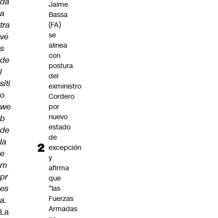
da
Jaime
a
Bassa
tra
(FA)
se
vé
alinea
s
con
de
postura
l
del
siti
exministro
o
Cordero
we
por
nuevo
b
estado
de
de
la
excepción
e
y
m
afirma
pr
que
es
“las
Fuerzas
a.
Armadas
La