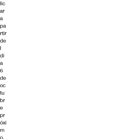
lic
ar
a
pa
rtir
de
l
dí
a
6
de
oc
tu
br
e
pr
óxi
m
o.