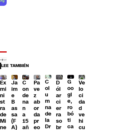
LEE TAMBIÉN
C
G
Ex
Ja
C
Pa
D
Ve
ol
oo
mi
im
on
ve
ól
lo
u
gl
ni
e
de
z
ar
ci
m
e,
st
B
na
ab
ci
da
na
ro
ra
as
n
or
er
d
de
bó
de
sa
a
da
ra
ve
la
ti
Mi
(F
15
pr
so
hi
Dr
ca
ne
A)
añ
eo
br
cu