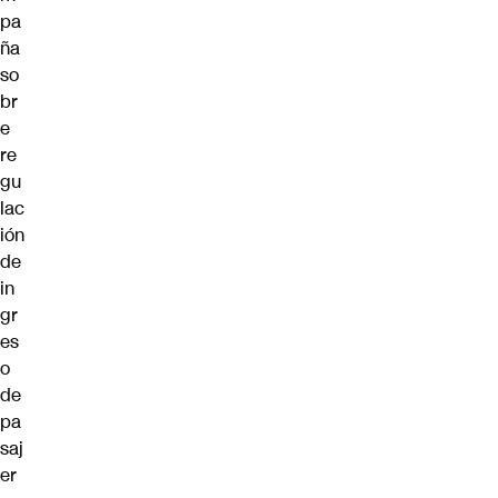
pa
ña
so
br
e
re
gu
lac
ión
de
in
gr
es
o
de
pa
saj
er