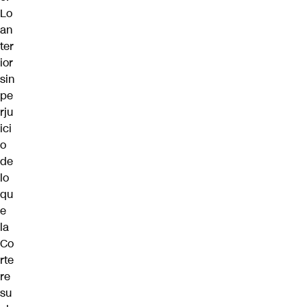
Lo
an
ter
ior
sin
pe
rju
ici
o
de
lo
qu
e
la
Co
rte
re
su