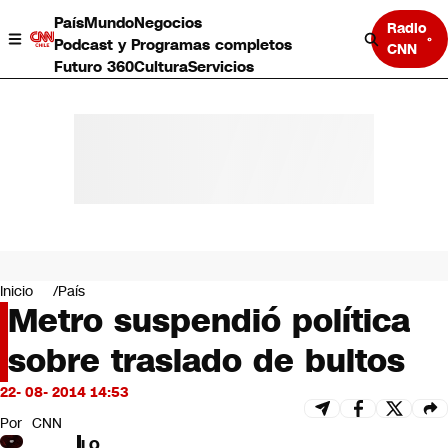
País
Mundo
Negocios
Radio
Podcast y Programas completos
CNN
Futuro 360
Cultura
Servicios
País
Mundo
Negocios
Inicio
País
Metro suspendió política
Deportes
Programas completos
sobre traslado de bultos
Cultura
Servicios
22- 08- 2014 14:53
Bits
CNN Data
Por
CNN
CNN tiempo
LO