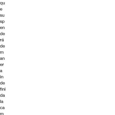
qu
e
su
sp
en
de
rá
de
m
an
er
a
in
de
fini
da
la
ca
m