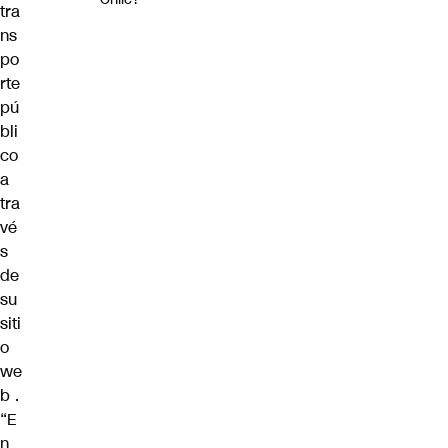
tra
ns
po
rte
pú
bli
co
a
tra
vé
s
de
su
siti
o
we
b
.
“E
n