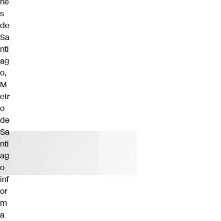
ne
s
de
Sa
nti
ag
o,
M
etr
o
de
Sa
nti
ag
o
inf
or
m
a