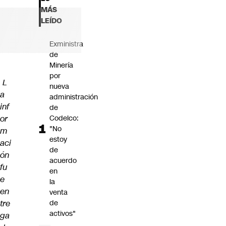
Futuro 360
MÁS
Opinión
LEÍDO
Exministra
de
Minería
por
L
nueva
a
administración
inf
de
or
Codelco:
"No
m
estoy
aci
de
ón
acuerdo
fu
en
e
la
en
venta
tre
de
activos"
ga