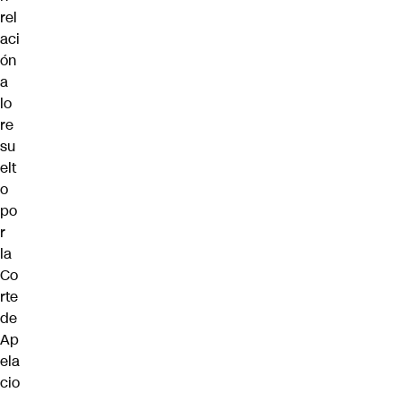
rel
aci
ón
a
lo
re
su
elt
o
po
r
la
Co
rte
de
Ap
ela
cio