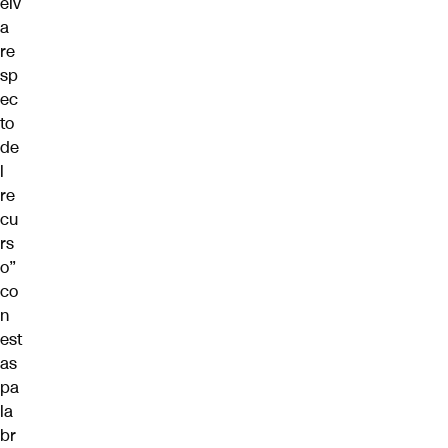
elv
a
re
sp
ec
to
de
l
re
cu
rs
o”
co
n
est
as
pa
la
br