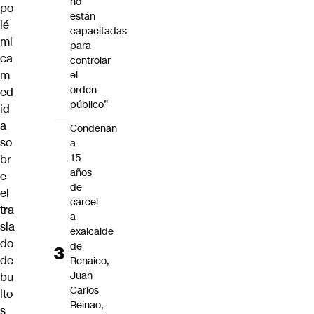
no
po
están
lé
capacitadas
mi
para
ca
controlar
m
el
orden
ed
público”
id
a
Condenan
so
a
15
br
años
e
de
el
cárcel
tra
a
sla
exalcalde
do
de
de
Renaico,
Juan
bu
Carlos
lto
Reinao,
s