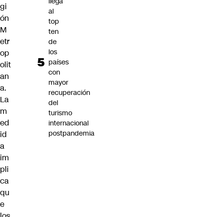
llega
gi
al
ón
top
M
ten
etr
de
los
op
países
olit
con
an
mayor
a.
recuperación
La
del
m
turismo
ed
internacional
postpandemia
id
a
im
pli
ca
qu
e
los