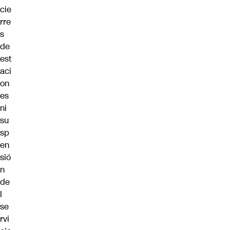
cie
rre
s
de
est
aci
on
es
ni
su
sp
en
sió
n
de
l
se
rvi