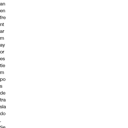
an
en
fre
nt
ar
m
ay
or
es
tie
m
po
s
de
tra
sla
do
.
Se