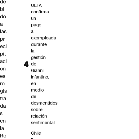
de
UEFA
bi
confirma
do
un
a
pago
las
a
exempleada
pr
durante
eci
la
pit
gestión
aci
de
on
Gianni
es
Infantino,
re
en
medio
gis
de
tra
desmentidos
da
sobre
s
relación
en
sentimental
la
Chile
Re