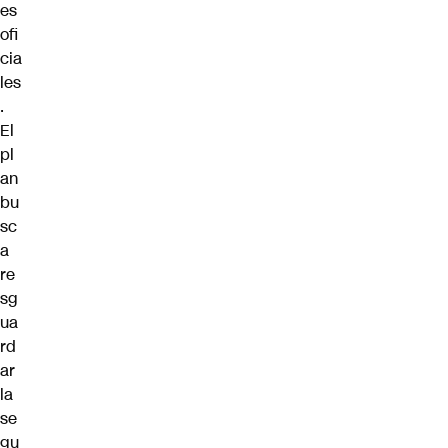
es
ofi
cia
les
.
El
pl
an
bu
sc
a
re
sg
ua
rd
ar
la
se
gu