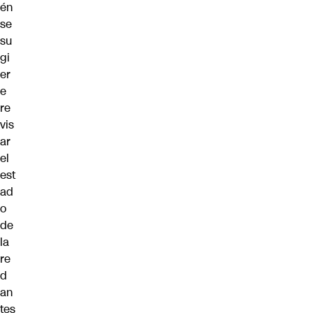
én
se
su
gi
er
e
re
vis
ar
el
est
ad
o
de
la
re
d
an
tes