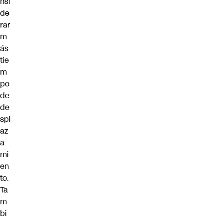
nsi
de
rar
m
ás
tie
m
po
de
de
spl
az
a
mi
en
to.
Ta
m
bi