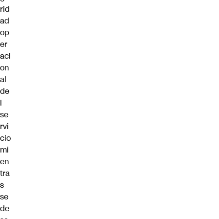
rid
ad
op
er
aci
on
al
de
l
se
rvi
cio
mi
en
tra
s
se
de