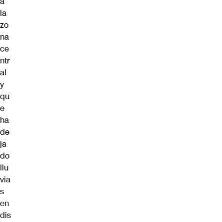
a
la
zo
na
ce
ntr
al
y
qu
e
ha
de
ja
do
llu
via
s
en
dis