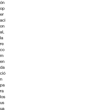
ón
op
er
aci
on
al,
la
re
co
m
en
da
ció
n
pa
ra
los
us
ua