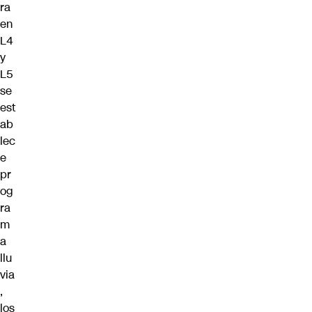
ra
en
L4
y
L5
se
est
ab
lec
e
pr
og
ra
m
a
llu
via
,
los