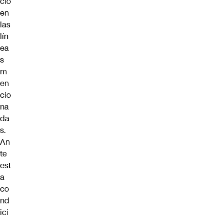
cio
en
las
lín
ea
s
m
en
cio
na
da
s.
An
te
est
a
co
nd
ici