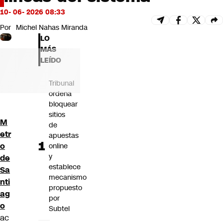
Futuro 360
10- 06- 2026 08:33
Opinión
Por
Michel Nahas Miranda
LO
MÁS
LEÍDO
Tribunal
ordena
bloquear
sitios
M
de
etr
apuestas
o
online
y
de
establece
Sa
mecanismo
nti
propuesto
ag
por
o
Subtel
ac