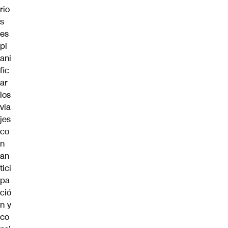
rio
s
es
pl
ani
fic
ar
los
via
jes
co
n
an
tici
pa
ció
n y
co