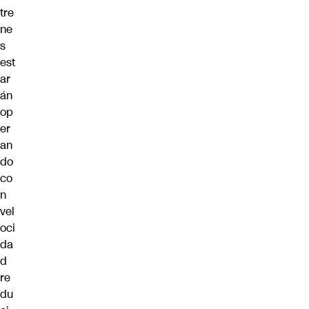
tre
ne
s
est
ar
án
op
er
an
do
co
n
vel
oci
da
d
re
du