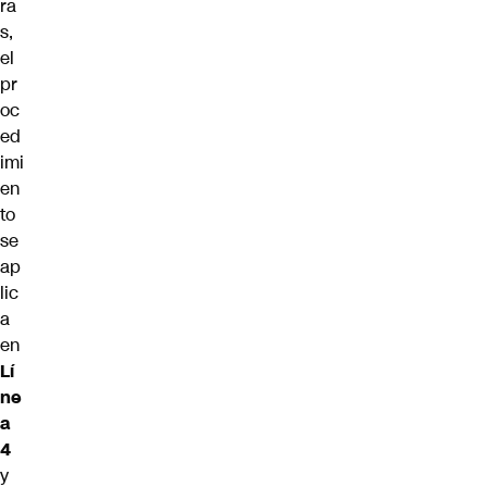
ra
s,
el
pr
oc
ed
imi
en
to
se
ap
lic
a
en
Lí
ne
a
4
y