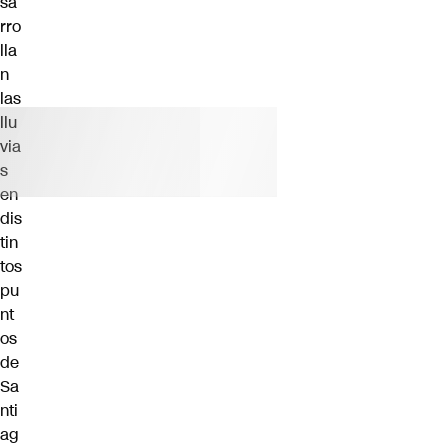
sa
rro
lla
n
las
llu
via
s
en
dis
tin
tos
pu
nt
os
de
Sa
nti
ag