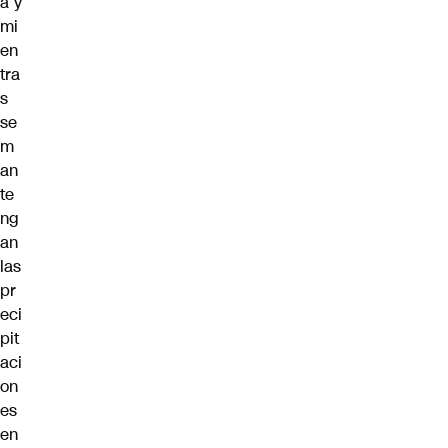
a y
mi
en
tra
s
se
m
an
te
ng
an
las
pr
eci
pit
aci
on
es
en