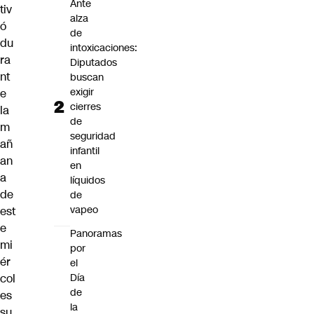
Ante
tiv
alza
ó
de
du
intoxicaciones:
ra
Diputados
nt
buscan
exigir
e
cierres
la
de
m
seguridad
añ
infantil
an
en
a
líquidos
de
de
vapeo
est
e
Panoramas
mi
por
ér
el
Día
col
de
es
la
su