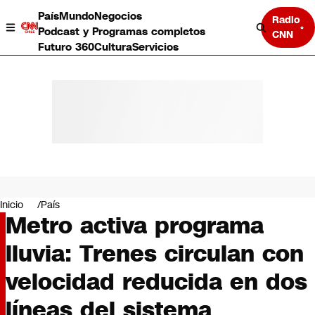
País
Mundo
Negocios
Radio
Podcast y Programas completos
CNN
Futuro 360
Cultura
Servicios
País
Mundo
Negocios
Inicio
País
Metro activa programa
Deportes
Programas completos
lluvia: Trenes circulan con
Cultura
Servicios
velocidad reducida en dos
Bits
CNN Data
líneas del sistema
CNN tiempo