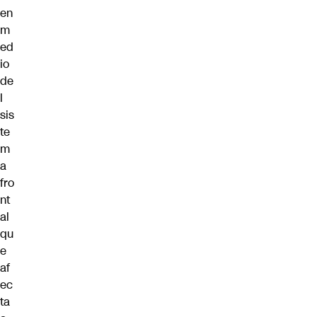
en
m
ed
io
de
l
sis
te
m
a
fro
nt
al
qu
e
af
ec
ta