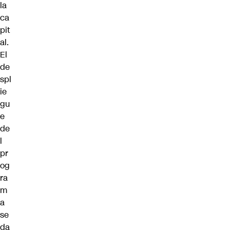
la
ca
pit
al.
El
de
spl
ie
gu
e
de
l
pr
og
ra
m
a
se
da