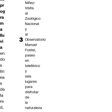
Niñez:
pr
Visita
og
al
ra
Zoológico
m
Nacional
y
a
al
llu
Observatorio
vi
Manuel
a
Foster,
en
paseo
do
en
s
teleférico
y
lín
seis
ea
lugares
s
para
de
disfrutar
la
de
re
la
d,
naturaleza