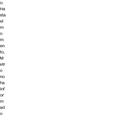
o.
Ha
sta
el
m
o
m
en
to,
M
etr
o
no
ha
inf
or
m
ad
o