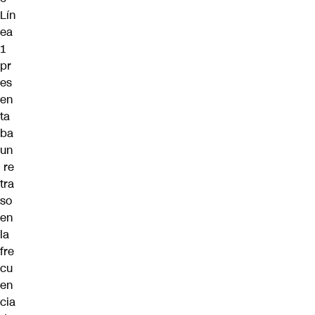
Lín
ea
1
pr
es
en
ta
ba
un
re
tra
so
en
la
fre
cu
en
cia