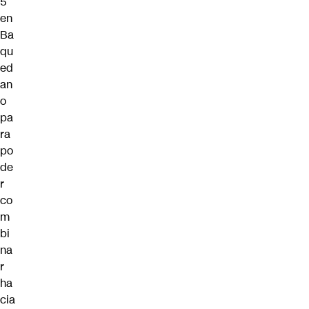
5
en
Ba
qu
ed
an
o
pa
ra
po
de
r
co
m
bi
na
r
ha
cia