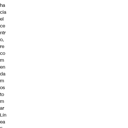
ha
cia
el
ce
ntr
o,
re
co
m
en
da
m
os
to
m
ar
Lín
ea