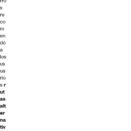
rro
s
re
co
m
en
dó
a
los
us
ua
rio
s
r
ut
as
alt
er
na
tiv