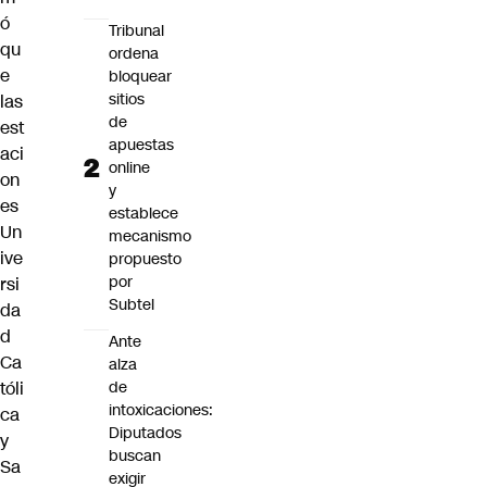
ó
Tribunal
qu
ordena
e
bloquear
sitios
las
de
est
apuestas
aci
online
on
y
es
establece
Un
mecanismo
ive
propuesto
por
rsi
Subtel
da
d
Ante
Ca
alza
de
tóli
intoxicaciones:
ca
Diputados
y
buscan
Sa
exigir