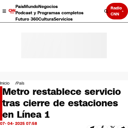
País
Mundo
Negocios
Radio
Podcast y Programas completos
CNN
Futuro 360
Cultura
Servicios
País
Mundo
Negocios
Inicio
País
Metro restablece servicio
Deportes
Programas completos
tras cierre de estaciones
Cultura
Servicios
en Línea 1
Bits
CNN Data
07- 04- 2025 07:58
CNN tiempo