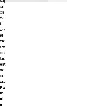
saj
er
os
de
bi
do
al
cie
rre
de
las
est
aci
on
es.
Pa
m
el
a