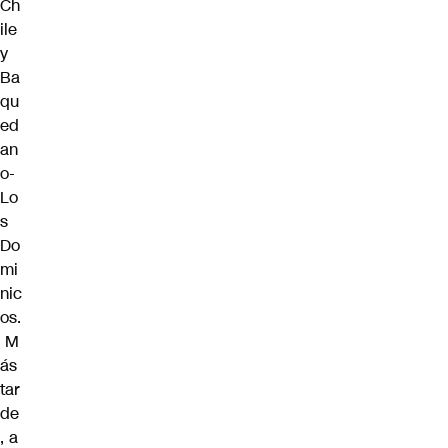
Ch
ile
y
Ba
qu
ed
an
o-
Lo
s
Do
mi
nic
os.
M
ás
tar
de
, a