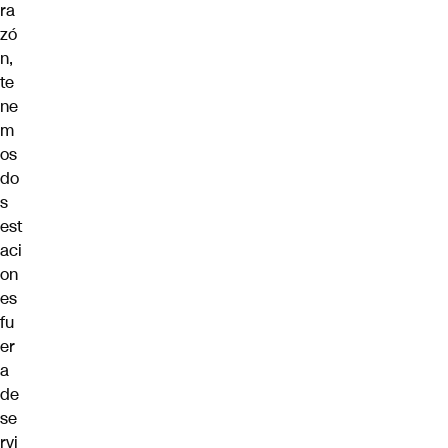
ra
zó
n,
te
ne
m
os
do
s
est
aci
on
es
fu
er
a
de
se
rvi