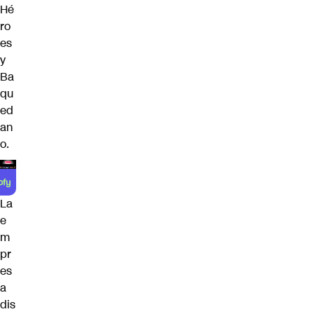
Hé
ro
es
y
Ba
qu
ed
an
o.
La
e
m
pr
es
a
dis