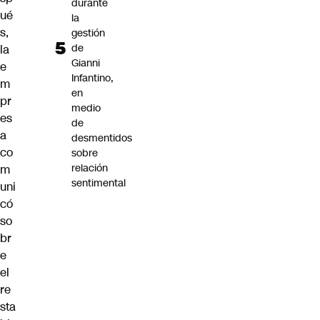
durante
ué
la
s,
gestión
de
la
Gianni
e
Infantino,
m
en
pr
medio
es
de
a
desmentidos
co
sobre
relación
m
sentimental
uni
có
so
br
e
el
re
sta