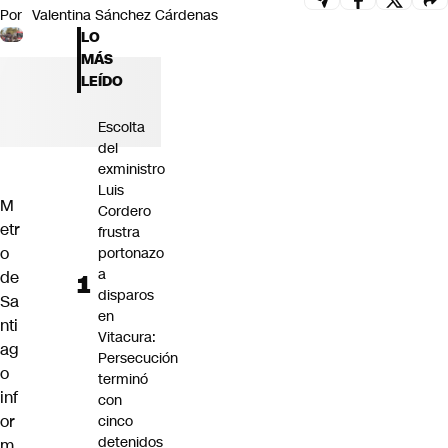
Por
Valentina Sánchez Cárdenas
Futuro 360
LO
Opinión
MÁS
LEÍDO
Escolta
del
exministro
Luis
M
Cordero
etr
frustra
o
portonazo
a
de
disparos
Sa
en
nti
Vitacura:
ag
Persecución
o
terminó
inf
con
or
cinco
detenidos
m