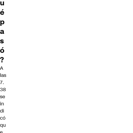
u
é
p
a
s
ó
?
A
las
7.
38
se
in
di
có
qu
e