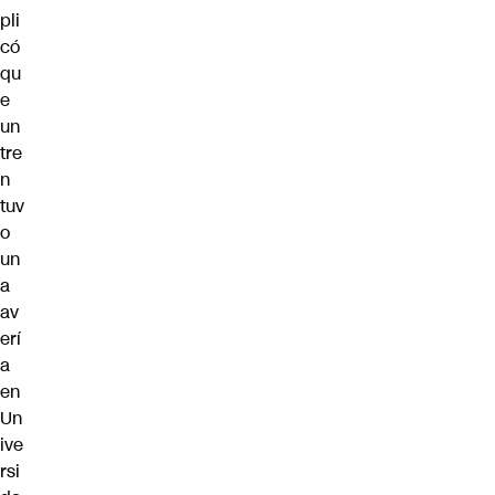
pli
có
qu
e
un
tre
n
tuv
o
un
a
av
erí
a
en
Un
ive
rsi