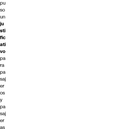
pu
so
un
ju
sti
fic
ati
vo
pa
ra
pa
saj
er
os
y
pa
saj
er
as