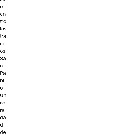
o
en
tre
los
tra
m
os
Sa
n
Pa
bl
o-
Un
ive
rsi
da
d
de