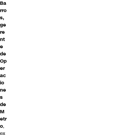
Ba
rro
s,
ge
re
nt
e
de
Op
er
ac
io
ne
s
de
M
etr
o
,
ex