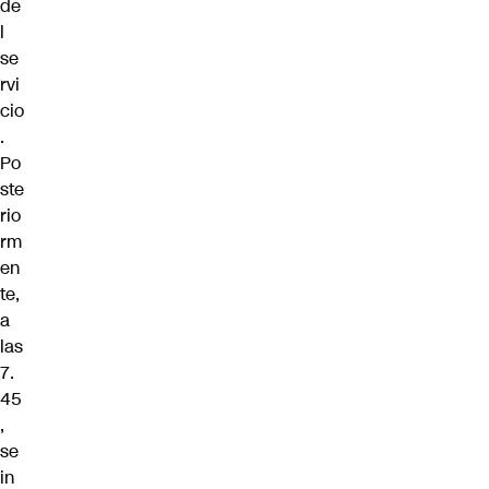
de
l
se
rvi
cio
.
Po
ste
rio
rm
en
te,
a
las
7.
45
,
se
in