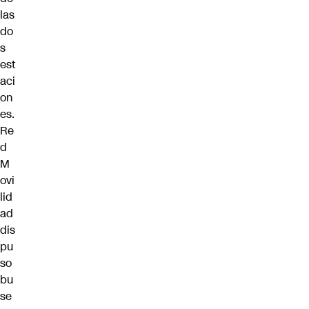
las
do
s
est
aci
on
es.
Re
d
M
ovi
lid
ad
dis
pu
so
bu
se