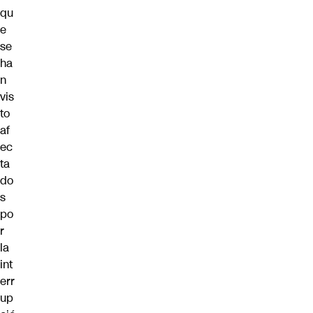
qu
e
se
ha
n
vis
to
af
ec
ta
do
s
po
r
la
int
err
up