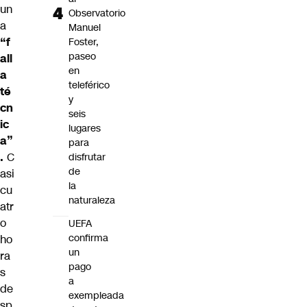
un
Observatorio
a
Manuel
“f
Foster,
paseo
all
en
a
teleférico
té
y
cn
seis
ic
lugares
a”
para
.
C
disfrutar
de
asi
la
cu
naturaleza
atr
o
UEFA
confirma
ho
un
ra
pago
s
a
de
exempleada
sp