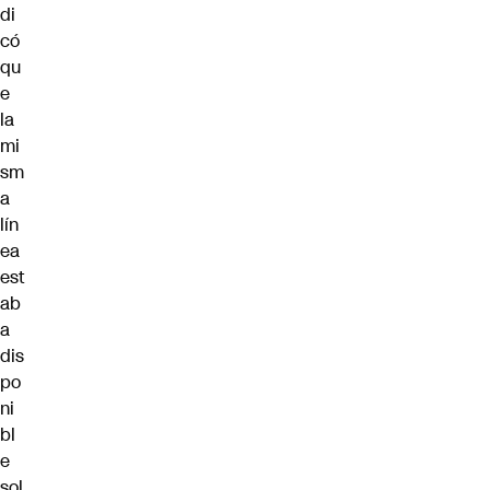
di
có
qu
e
la
mi
sm
a
lín
ea
est
ab
a
dis
po
ni
bl
e
sol