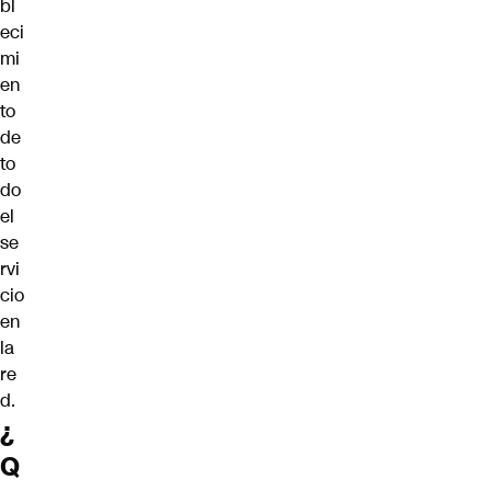
bl
eci
mi
en
to
de
to
do
el
se
rvi
cio
en
la
re
d.
¿
Q