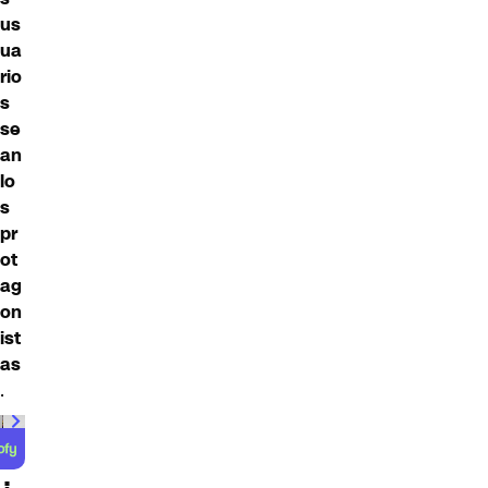
us
ua
rio
s
se
an
lo
s
pr
ot
ag
on
ist
as
.
00:00
/
01:00
¿