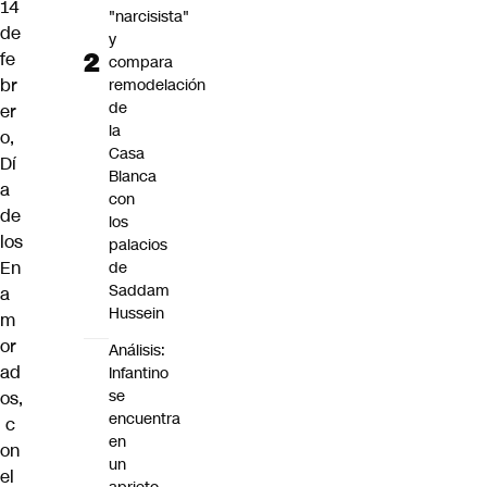
14
"narcisista"
de
y
fe
compara
br
remodelación
de
er
la
o,
Casa
Dí
Blanca
a
con
de
los
los
palacios
En
de
Saddam
a
Hussein
m
or
Análisis:
ad
Infantino
se
os,
encuentra
c
en
on
un
el