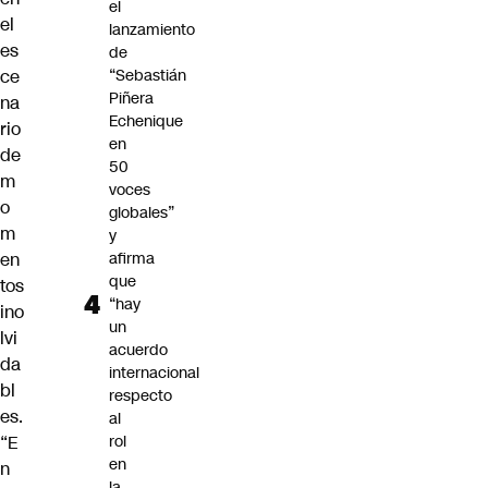
el
el
lanzamiento
es
de
ce
“Sebastián
Piñera
na
Echenique
rio
en
de
50
m
voces
o
globales”
m
y
en
afirma
que
tos
“hay
ino
un
lvi
acuerdo
da
internacional
bl
respecto
es.
al
“E
rol
en
n
la