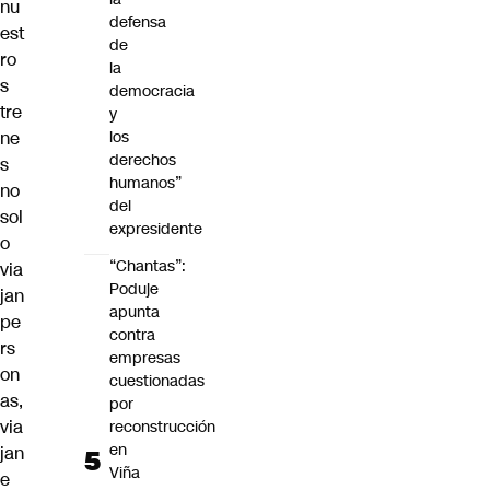
nu
defensa
est
de
ro
la
s
democracia
tre
y
ne
los
derechos
s
humanos”
no
del
sol
expresidente
o
“Chantas”:
via
Poduje
jan
apunta
pe
contra
rs
empresas
on
cuestionadas
as,
por
via
reconstrucción
en
jan
Viña
e