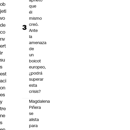
aprieto
ob
que
jeti
él
vo
mismo
creó.
de
Ante
co
la
nv
amenaza
ert
de
ir
un
su
boicot
s
europeo,
¿podrá
est
superar
aci
esta
on
crisis?
es
y
Magdalena
Piñera
tre
se
ne
alista
s
para
en