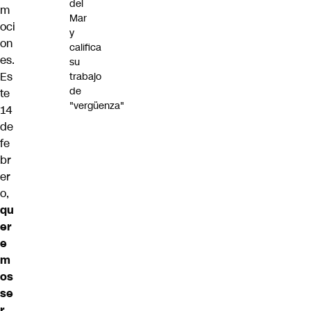
del
m
Mar
oci
y
on
califica
es.
su
Es
trabajo
de
te
"vergüenza"
14
de
fe
br
er
o,
qu
er
e
m
os
se
r