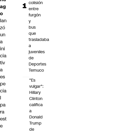
colisión
ag
entre
o
furgón
lan
y
zó
bus
que
un
trasladaba
a
a
ini
juveniles
cia
de
tiv
Deportes
a
Temuco
es
"Es
pe
vulgar":
cia
Hillary
l
Clinton
pa
califica
a
ra
Donald
est
Trump
e
de