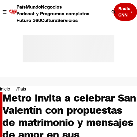
País
Mundo
Negocios
Radio
Podcast y Programas completos
CNN
Futuro 360
Cultura
Servicios
País
Mundo
Negocios
Inicio
País
Metro invita a celebrar San
Deportes
Programas completos
Valentín con propuestas
Cultura
Servicios
de matrimonio y mensajes
Bits
CNN Data
de amor en sus
CNN tiempo