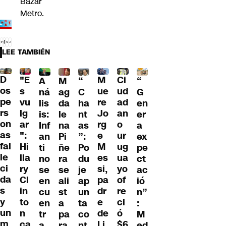
Bazar
Metro.
LEE TAMBIÉN
D
"E
M
Ci
“
A
M
“
os
s
ue
ud
G
ná
ag
C
pe
vu
re
ad
en
lis
da
ha
rs
lg
Jo
an
er
is:
le
nt
on
ar
rg
o
a
Inf
na
as
as
":
e
ur
ex
an
Pi
”:
fal
Hi
M
ug
pe
ti
ñe
Po
le
lla
es
ua
ct
no
ra
du
ci
ry
si,
yo
ac
se
se
je
da
Cl
pa
of
ió
en
ali
ap
s
in
dr
re
n”
cu
st
un
y
to
e
ci
:
en
a
ta
un
n
de
ó
M
tr
pa
co
m
ca
Li
$6
ed
a
ra
nt