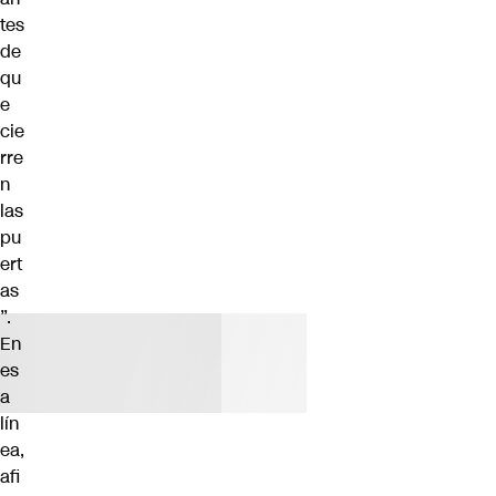
tes
de
qu
e
cie
rre
n
las
pu
ert
as
”.
En
es
a
lín
ea,
afi