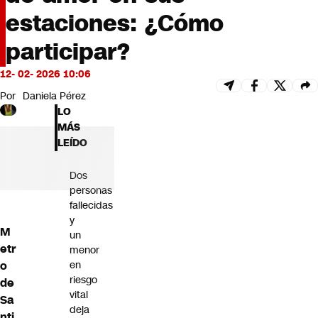
Futuro 360
estaciones: ¿Cómo
Opinión
participar?
12- 02- 2026 10:06
Por
Daniela Pérez
LO
MÁS
LEÍDO
Dos
personas
fallecidas
y
M
un
etr
menor
o
en
riesgo
de
vital
Sa
deja
nti