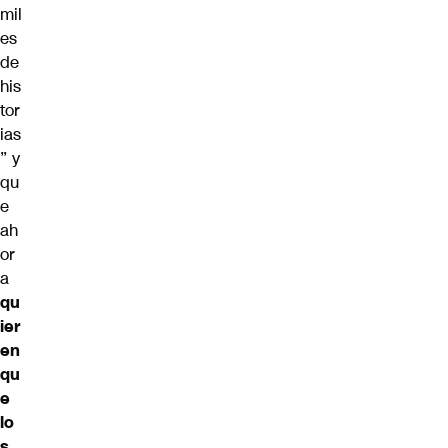
mil
es
de
his
tor
ias
” y
qu
e
ah
or
a
qu
ier
en
qu
e
lo
s