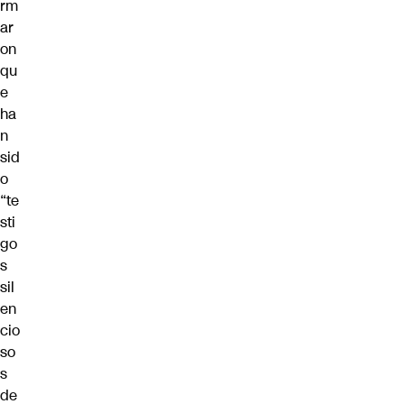
rm
ar
on
qu
e
ha
n
sid
o
“te
sti
go
s
sil
en
cio
so
s
de