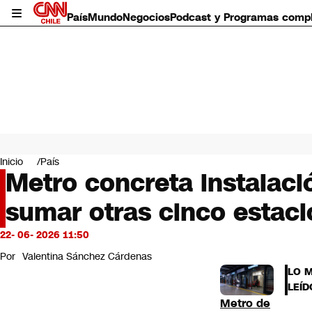
País
Mundo
Negocios
Podcast y Programas comp
País
Mundo
Inicio
País
Negocios
Metro concreta instalaci
Deportes
sumar otras cinco estaci
Programas completos
Cultura
Servicios
22- 06- 2026 11:50
Bits
Por
Valentina Sánchez Cárdenas
CNN Data
LO 
CNN tiempo
LEÍD
Futuro 360
Metro de
Opinión