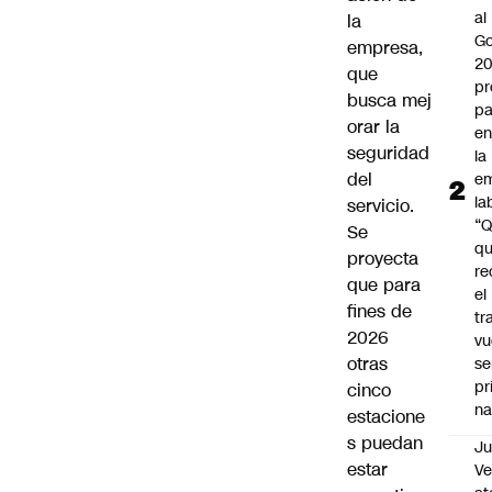
al
la
Go
empresa,
2
que
pr
busca mej
pa
orar la
en
seguridad
la
del
em
la
servicio.
“
Se
q
proyecta
re
que para
el
fines de
tr
2026
vu
otras
se
pr
cinco
na
estacione
s puedan
Ju
estar
V