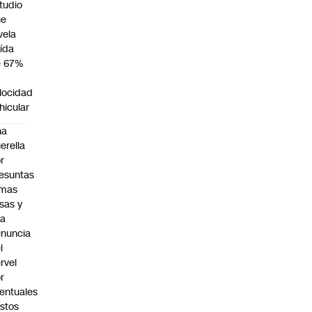
tudio
ue
vela
ída
e 67%
n
locidad
hicular
na
erella
r
esuntas
rmas
lsas y
na
nuncia
l
rvel
r
entuales
stos