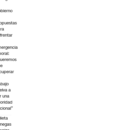
bierno
0
opuestas
ra
frentar
ergencia
boral:
Queremos
ue
cuperar
abajo
elva a
r una
ioridad
cional”
lieta
enegas