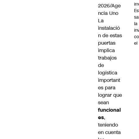
ir
2026/Age
Es
ncia Uno
sa
La
la
instalació
in
n de estas
co
puertas
el
implica
trabajos
de
logística
important
es para
lograr que
sean
funcional
es
,
teniendo
en cuenta