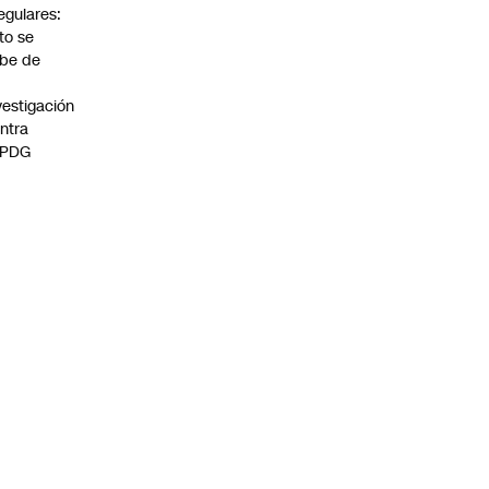
regulares:
to se
be de
vestigación
ntra
 PDG