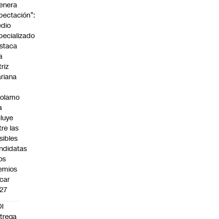
enera
pectación”:
dio
pecializado
staca
a
triz
riana
rolamo
a
cluye
tre las
sibles
ndidatas
los
emios
car
27
I
trega