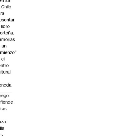
erriza
 Chile
ra
esentar
 libro
orteña.
emorias
 un
mienzo”
 el
ntro
ltural
a
oneda
rego
fiende
ras
n
aza
lia
as