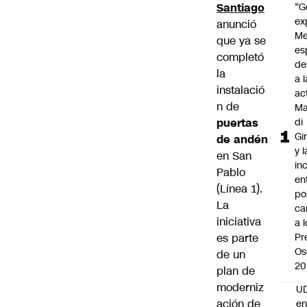
Santiago
“G
ex
anunció
Me
que ya se
es
completó
de
la
a l
instalació
ac
n de
Ma
puertas
di
Gi
de andén
y l
en San
in
Pablo
en
(Línea 1).
po
La
ca
iniciativa
a 
es parte
Pr
Os
de un
20
plan de
moderniz
UD
ación de
en