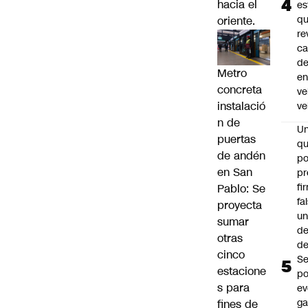
hacia el
es
q
oriente.
re
ca
d
Metro
e
concreta
ve
instalació
ve
n de
U
puertas
qu
de andén
po
en San
pr
fi
Pablo: Se
fa
proyecta
u
sumar
de
otras
de
cinco
Se
estacione
po
s para
ev
ga
fines de