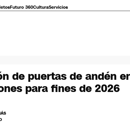
letos
Futuro 360
Cultura
Servicios
ón de puertas de andén e
ones para fines de 2026
MÁS
O