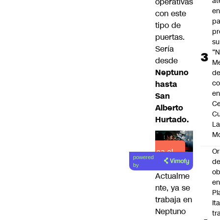
at
operativas
en
con este
pa
tipo de
pr
puertas.
su
Sería
“N
desde
M
Neptuno
de
co
hasta
en
San
Ce
Alberto
Cu
Hurtado.
L
M
Or
Lea el
powered
de
artículo
by
ob
Actualme
e
nte, ya se
Pl
trabaja en
Ita
Neptuno
tr