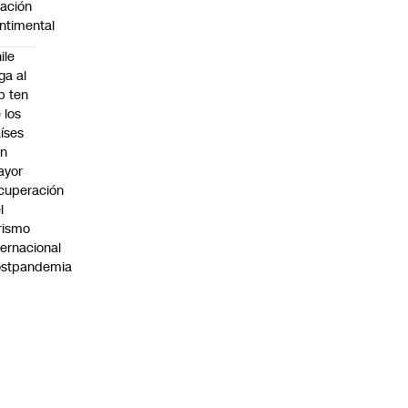
lación
ntimental
ile
ega al
p ten
 los
íses
on
ayor
cuperación
l
rismo
ternacional
ostpandemia