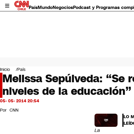
País
Mundo
Negocios
Podcast y Programas comp
País
Mundo
Inicio
País
Negocios
Melissa Sepúlveda: “Se r
Deportes
niveles de la educación”
Programas completos
Cultura
Servicios
05- 05- 2014 20:54
Bits
Por
CNN
CNN Data
LO 
CNN tiempo
LEÍD
Futuro 360
La
Opinión