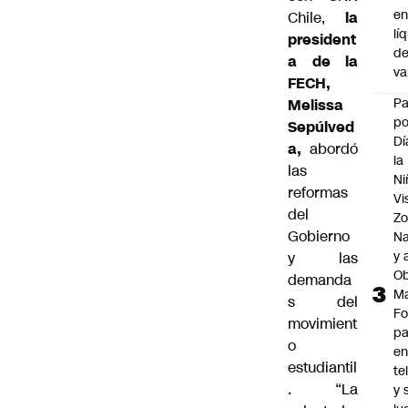
e
Chile,
la
lí
president
d
a de la
v
FECH,
P
Melissa
po
Sepúlved
Dí
a,
abordó
la
las
Ni
reformas
Vi
del
Zo
Gobierno
Na
y 
y las
Ob
demanda
M
s del
Fo
movimient
p
o
e
estudiantil
te
. “La
y 