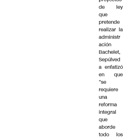
de ley
que
pretende
realizar la
administr
ación
Bachelet,
Sepúlved
a enfatizó
en que
“se
requiere
una
reforma
integral
que
aborde
todo los