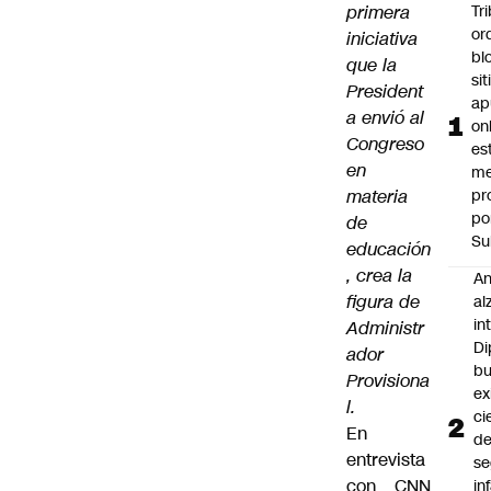
primera
Tr
or
iniciativa
bl
que la
si
President
ap
a envió al
on
Congreso
es
en
me
materia
pr
po
de
Su
educación
, crea la
An
figura de
al
in
Administr
Di
ador
b
Provisiona
ex
l.
ci
En
d
entrevista
se
con CNN
in