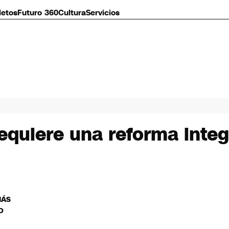
letos
Futuro 360
Cultura
Servicios
equiere una reforma integ
MÁS
O