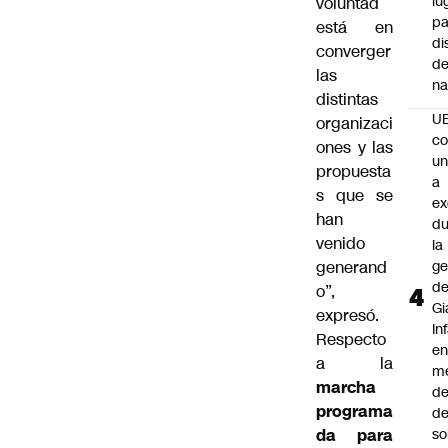
lu
voluntad
pa
está en
di
converger
de
las
na
distintas
U
organizaci
co
ones y las
un
propuesta
a
s que se
e
han
du
venido
la
generand
ge
d
o”,
Gi
expresó.
In
Respecto
e
a la
m
marcha
d
programa
de
da para
so