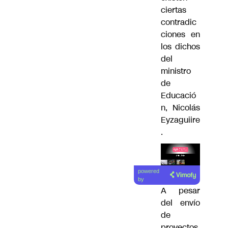
ciertas
contradic
ciones en
los dichos
del
ministro
de
Educació
n, Nicolás
Eyzaguiire
.
Lea el
powered
artículo
by
A pesar
del envío
de
proyectos