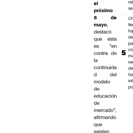
re
el
se
próximo
8 de
Ch
mayo
,
ll
to
destacó
de
que ésta
pa
es “en
c
contra de
m
la
re
continuida
de
d del
tu
in
modelo
p
de
educación
de
mercado”,
afirmando
que
existen