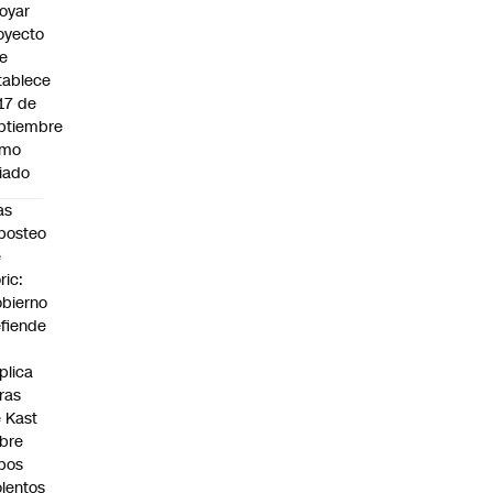
oyar
oyecto
e
tablece
 17 de
ptiembre
omo
riado
as
posteo
e
ric:
bierno
fiende
plica
fras
 Kast
bre
bos
olentos