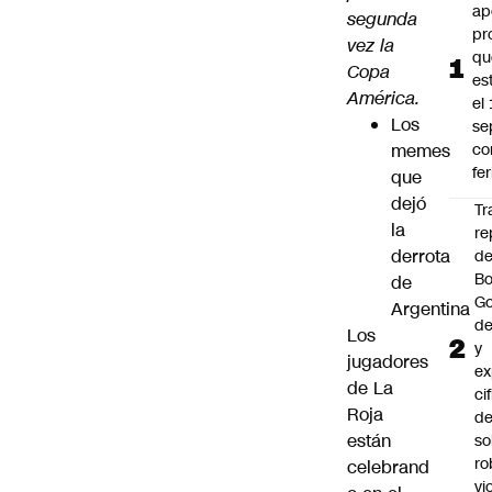
ap
segunda
pr
vez la
qu
Copa
es
América.
el
Los
se
memes
c
fe
que
dejó
Tr
la
re
derrota
d
Bo
de
Go
Argentina
de
Los
y
jugadores
ex
de La
ci
Roja
de
están
so
ro
celebrand
vi