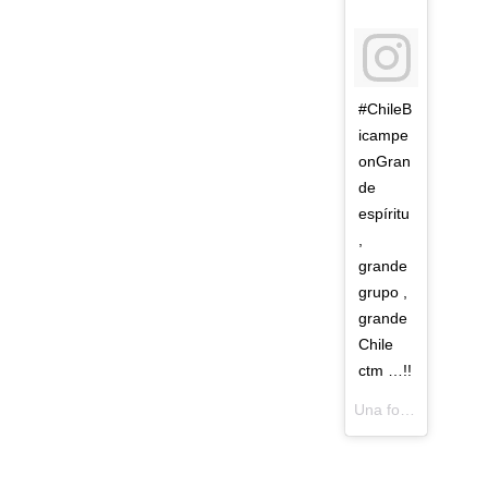
#ChileB
icampe
onGran
de
espíritu
,
grande
grupo ,
grande
Chile
ctm …!!
Una foto publicada por Mauricio Pinilla (@pinigol9) el