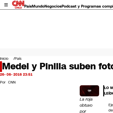
País
Mundo
Negocios
Podcast y Programas comp
País
Mundo
Inicio
País
Negocios
Medel y Pinilla suben fo
Deportes
Programas completos
26- 06- 2016 23:51
Cultura
Por
CNN
Servicios
LO 
Bits
LEÍD
CNN Data
La roja
CNN tiempo
obtuvo
Ej
Futuro 360
de
por
Opinión