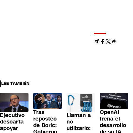
LEE TAMBIÉN
Tras
OpenAI
Llaman a
Ejecutivo
reposteo
frena el
no
descarta
de Boric:
desarrollo
utilizarlo:
apoyar
Gobierno
de su IA