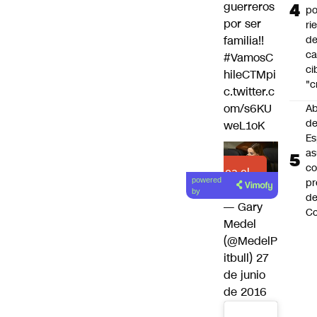
guerreros
po
por ser
ri
familia!!
d
ca
#VamosC
ci
hileCTM
pi
"c
c.twitter.c
om/s6KU
Ab
de
weL1oK
Es
a
c
Lea el
pr
powered
artículo
by
d
— Gary
Co
Medel
(@MedelP
itbull)
27
de junio
de 2016