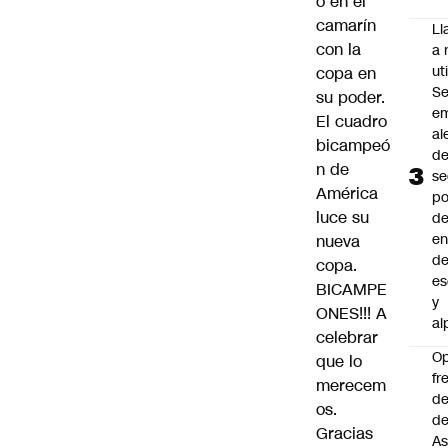
o en el
camarín
L
con la
a 
uti
copa en
Se
su poder.
em
El cuadro
al
bicampeó
d
n de
se
América
po
luce su
de
en
nueva
d
copa.
es
BICAMPE
y
ONES!!! A
al
celebrar
O
que lo
fr
merecem
de
os.
de
Gracias
As