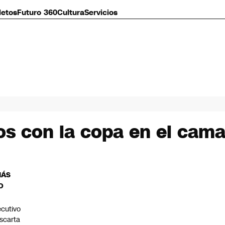
letos
Futuro 360
Cultura
Servicios
tos con la copa en el cama
MÁS
O
ecutivo
scarta