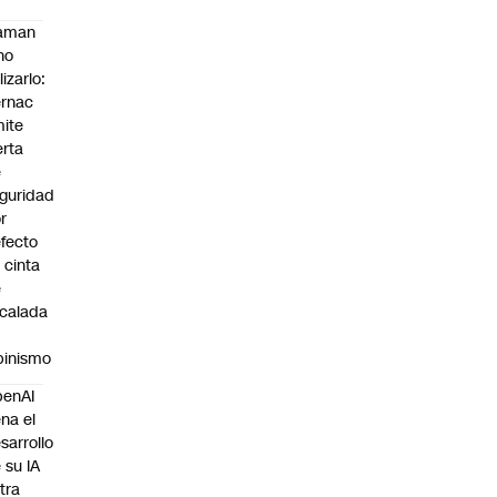
laman
no
lizarlo:
rnac
ite
erta
e
guridad
r
fecto
 cinta
e
calada
pinismo
penAI
ena el
sarrollo
 su IA
tra