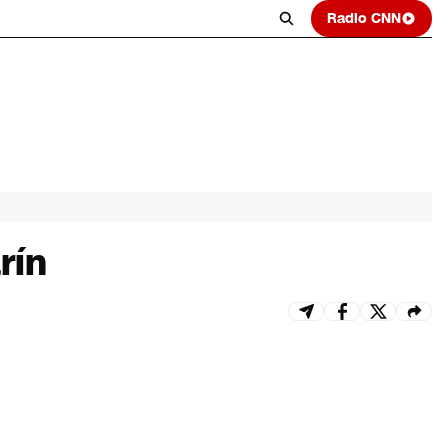
Radio CNN
rín