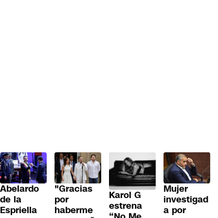
Abelardo
"Gracias
Mujer
Karol G
de la
por
investigad
estrena
Espriella
haberme
a por
“No Me