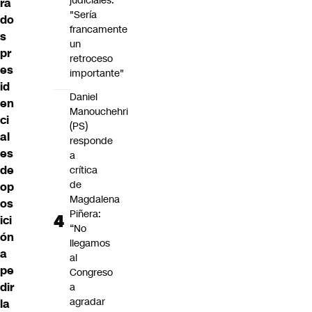
judiciales:
ra
"Sería
do
francamente
s
un
pr
retroceso
es
importante"
id
Daniel
en
Manouchehri
ci
(PS)
al
responde
es
a
de
crítica
de
op
Magdalena
os
Piñera:
ici
“No
ón
llegamos
a
al
pe
Congreso
dir
a
agradar
la