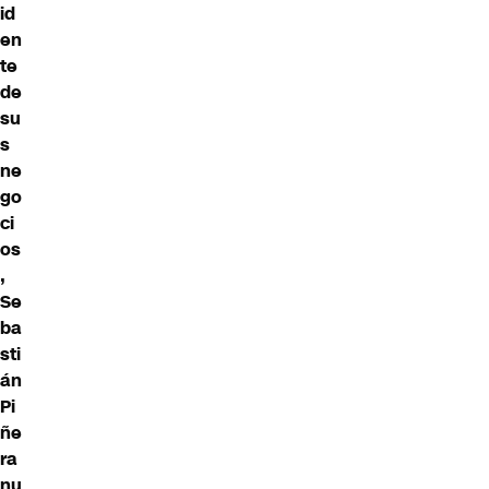
id
en
te
de
su
s
ne
go
ci
os
,
Se
ba
sti
án
Pi
ñe
ra
nu