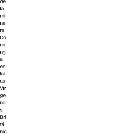
de
la
mi
ne
ra
Do
mi
ng
a
en
Isl
as
Vír
ge
ne
s
Bri
tá
nic