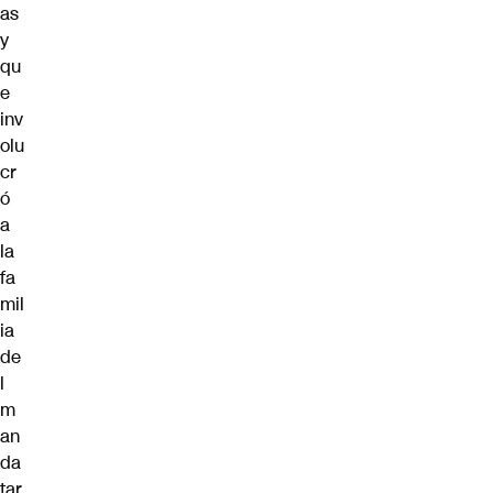
as
y
qu
e
inv
olu
cr
ó
a
la
fa
mil
ia
de
l
m
an
da
tar