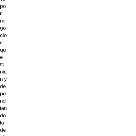
po
r
ne
go
cio
s
qu
e
te
nía
n y
de
pe
nd
ían
de
la
de