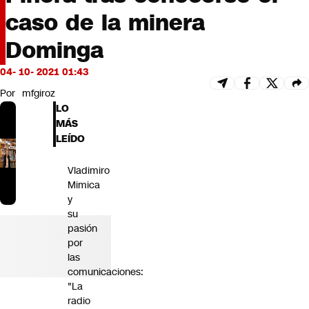
Futuro 360
caso de la minera
Opinión
Dominga
04- 10- 2021 01:43
Por
mfgiroz
LO
MÁS
LEÍDO
Vladimiro
Mimica
y
su
pasión
por
las
comunicaciones:
"La
radio