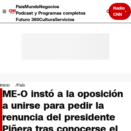
País
Mundo
Negocios
Radio
Podcast y Programas completos
CNN
Futuro 360
Cultura
Servicios
País
Mundo
Negocios
Inicio
País
ME-O instó a la oposición
Deportes
Programas completos
a unirse para pedir la
Cultura
Servicios
renuncia del presidente
Bits
CNN Data
Piñera tras conocerse el
CNN tiempo