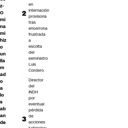
en
z-
internación
O
provisoria
mi
tras
na
encerrona
mi
frustrada
hiz
a
escolta
o
del
un
exministro
lla
Luis
m
Cordero
ad
Director
o
del
a
INDH
lo
por
s
eventual
ab
pérdida
an
de
de
acciones