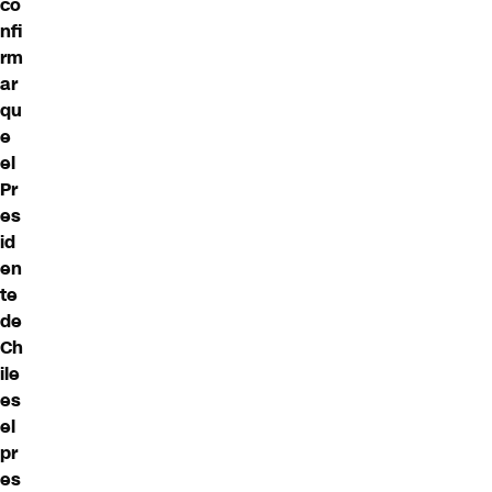
co
nfi
rm
ar
qu
e
el
Pr
es
id
en
te
de
Ch
ile
es
el
pr
es