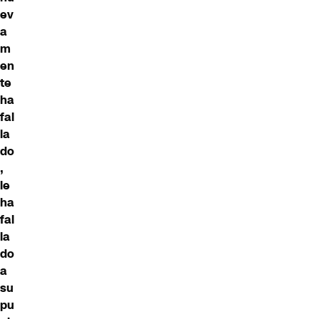
ev
a
m
en
te
ha
fal
la
do
,
le
ha
fal
la
do
a
su
pu