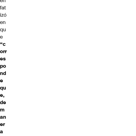
en
fat
izó
en
qu
e
“c
orr
es
po
nd
e
qu
e,
de
m
an
er
a