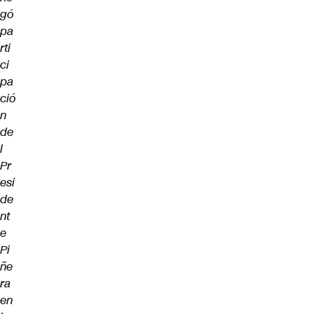
gó
pa
rti
ci
pa
ció
n
de
l
Pr
esi
de
nt
e
Pi
ñe
ra
en