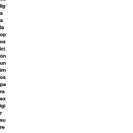
lig
a
a
la
op
os
ici
ón
un
irn
os
pa
ra
ex
igi
r
su
re