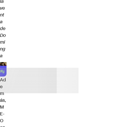
la
ve
nt
a
de
Do
mi
ng
a
Ad
e
m
ás,
M
E-
O