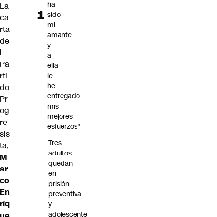
ha
La
sido
ca
mi
rta
amante
de
y
l
a
Pa
ella
rti
le
he
do
entregado
Pr
mis
og
mejores
re
esfuerzos"
sis
Tres
ta,
adultos
M
quedan
ar
en
co
prisión
En
preventiva
ríq
y
adolescente
ue