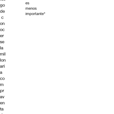
es
go
menos
de
importante"
c
on
oc
er
se
la
mil
lon
ari
a
co
m
pr
av
en
ta