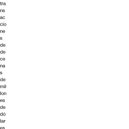
tra
ns
ac
cio
ne
s
de
de
ce
na
s
de
mil
lon
es
de
dó
lar
es