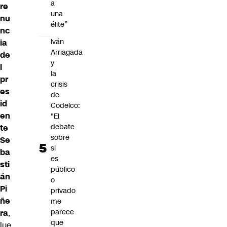
a
re
una
nu
élite”
nc
Iván
ia
Arriagada
de
y
l
la
pr
crisis
es
de
id
Codelco:
en
"El
debate
te
sobre
Se
si
ba
es
sti
público
án
o
Pi
privado
ñe
me
parece
ra
,
que
lue