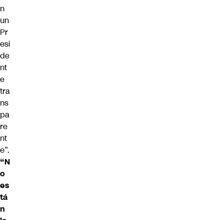
n
un
Pr
esi
de
nt
e
tra
ns
pa
re
nt
e”.
“N
o
es
tá
n