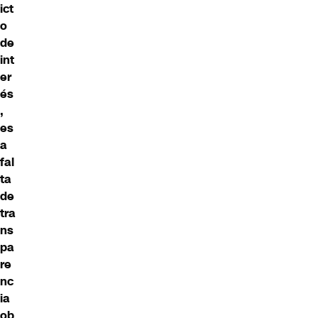
ict
o
de
int
er
és
,
es
a
fal
ta
de
tra
ns
pa
re
nc
ia
ob