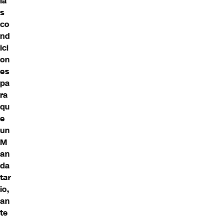
la
s
co
nd
ici
on
es
pa
ra
qu
e
un
M
an
da
tar
io,
an
te