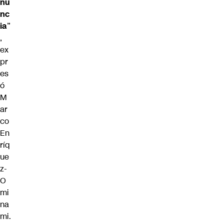
nu
nc
ia
”
,
ex
pr
es
ó
M
ar
co
En
ríq
ue
z-
O
mi
na
mi.