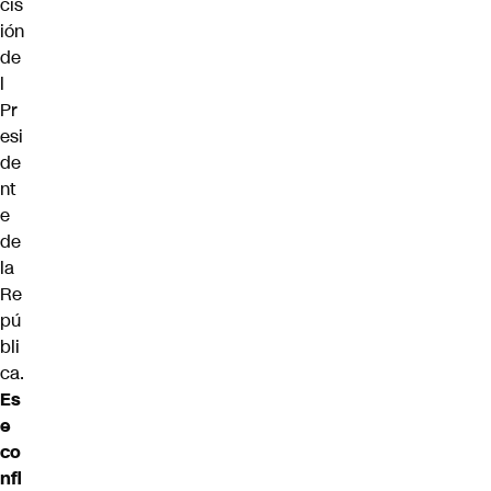
cis
ión
de
l
Pr
esi
de
nt
e
de
la
Re
pú
bli
ca.
Es
e
co
nfl