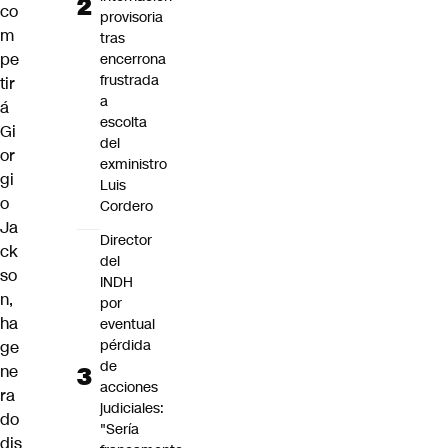
co
provisoria
m
tras
pe
encerrona
frustrada
tir
a
á
escolta
Gi
del
or
exministro
gi
Luis
o
Cordero
Ja
Director
ck
del
so
INDH
n,
por
ha
eventual
pérdida
ge
de
ne
acciones
ra
judiciales:
do
"Sería
dis