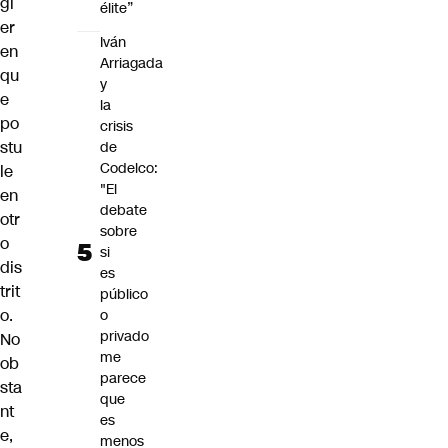
gi
élite”
er
Iván
en
Arriagada
qu
y
e
la
po
crisis
stu
de
Codelco:
le
"El
en
debate
otr
sobre
o
si
dis
es
trit
público
o.
o
privado
No
me
ob
parece
sta
que
nt
es
e,
menos