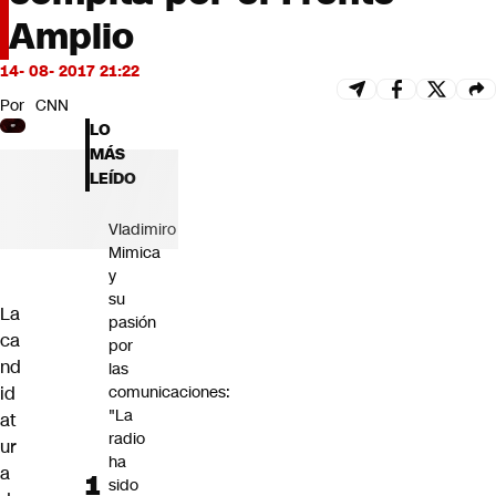
Futuro 360
Amplio
Opinión
14- 08- 2017 21:22
Por
CNN
LO
MÁS
LEÍDO
Vladimiro
Mimica
y
su
La
pasión
ca
por
nd
las
id
comunicaciones:
"La
at
radio
ur
ha
a
sido