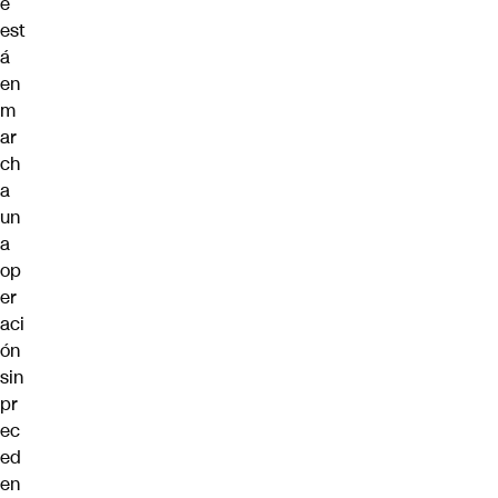
e
est
á
en
m
ar
ch
a
un
a
op
er
aci
ón
sin
pr
ec
ed
en