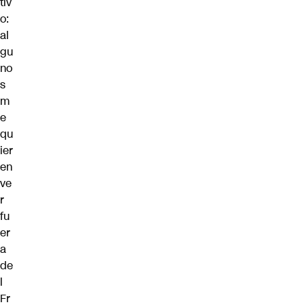
tiv
o:
al
gu
no
s
m
e
qu
ier
en
ve
r
fu
er
a
de
l
Fr