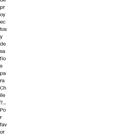
pr
oy
ec
tos
y
de
sa
fío
s
pa
ra
Ch
ile
?…
Po
r
fav
or