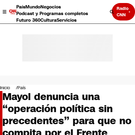
País
Mundo
Negocios
Radio
Podcast y Programas completos
CNN
Futuro 360
Cultura
Servicios
País
Mundo
Negocios
Inicio
País
Mayol denuncia una
Deportes
Programas completos
“operación política sin
Cultura
Servicios
precedentes” para que no
Bits
CNN Data
compita por el Frente
CNN tiempo