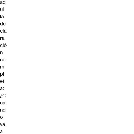
aq
uí
la
de
cla
ra
ció
n
co
m
pl
et
a:
¿C
ua
nd
o
va
a