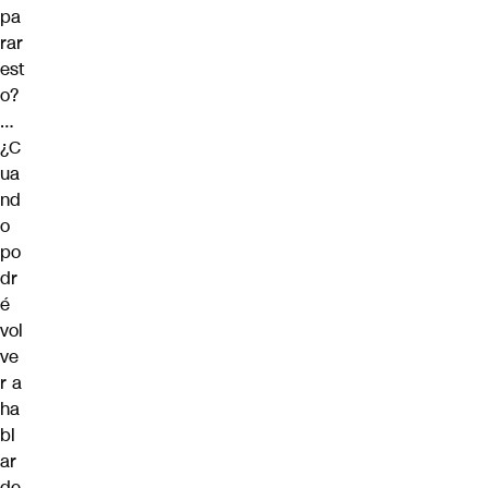
pa
rar
est
o?
…
¿C
ua
nd
o
po
dr
é
vol
ve
r a
ha
bl
ar
de