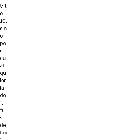
trit
o
10,
sin
o
po
r
cu
al
qu
ier
la
do
”.
“E
s
de
fini