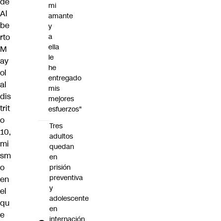
de
mi
Al
amante
be
y
rto
a
ella
M
le
ay
he
ol
entregado
al
mis
dis
mejores
trit
esfuerzos"
o
Tres
10,
adultos
mi
quedan
sm
en
o
prisión
preventiva
en
y
el
adolescente
qu
en
e
internación