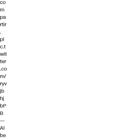
co
m
pa
rtir
.
pi
c.t
wit
ter
.co
m/
ryv
jb
hj
bP
B
—
Al
be