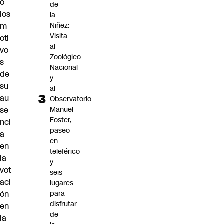
ó
de
los
la
m
Niñez:
Visita
oti
al
vo
Zoológico
s
Nacional
de
y
su
al
au
Observatorio
se
Manuel
Foster,
nci
paseo
a
en
en
teleférico
la
y
vot
seis
aci
lugares
ón
para
disfrutar
en
de
la