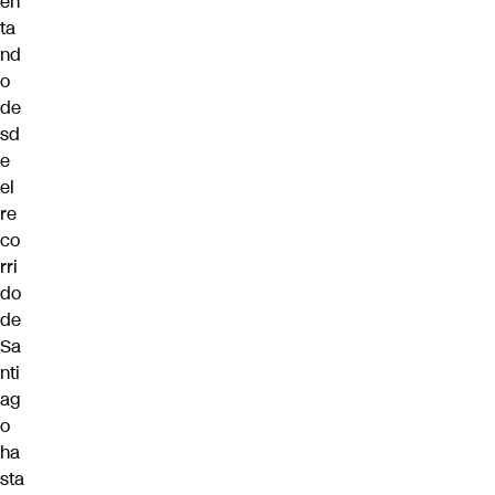
en
ta
nd
o
de
sd
e
el
re
co
rri
do
de
Sa
nti
ag
o
ha
sta