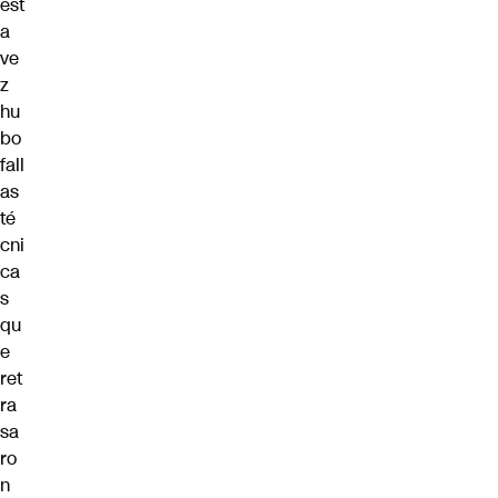
est
a
ve
z
hu
bo
fall
as
té
cni
ca
s
qu
e
ret
ra
sa
ro
n