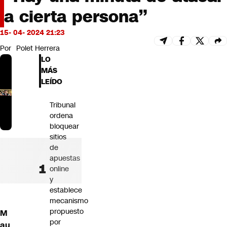
Futuro 360
a cierta persona”
Opinión
15- 04- 2024 21:23
Por
Polet Herrera
LO
MÁS
LEÍDO
Tribunal
ordena
bloquear
sitios
de
apuestas
online
y
establece
mecanismo
propuesto
M
por
au