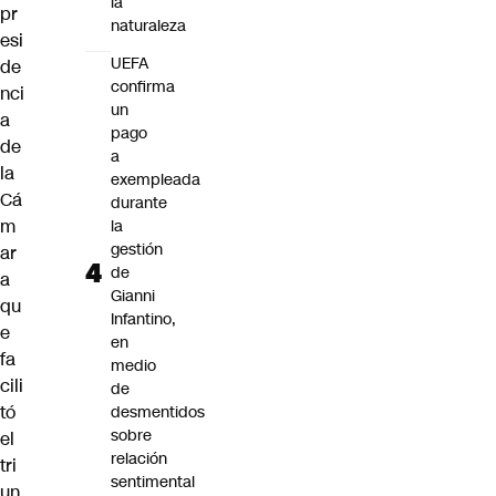
la
pr
naturaleza
esi
UEFA
de
confirma
nci
un
a
pago
de
a
la
exempleada
Cá
durante
m
la
gestión
ar
de
a
Gianni
qu
Infantino,
e
en
fa
medio
cili
de
tó
desmentidos
sobre
el
relación
tri
sentimental
un