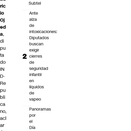
Subtel
ric
io
Ante
alza
Oj
de
ed
intoxicaciones:
a
,
Diputados
di
buscan
pu
exigir
ta
cierres
do
de
seguridad
IN
infantil
D-
en
Re
líquidos
pu
de
bli
vapeo
ca
Panoramas
no,
por
acl
el
ar
Día