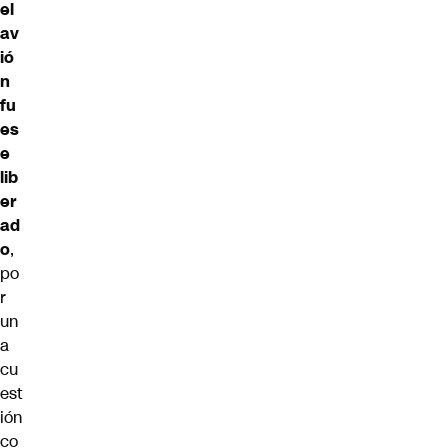
el
av
ió
n
fu
es
e
lib
er
ad
o
,
po
r
un
a
cu
est
ión
co