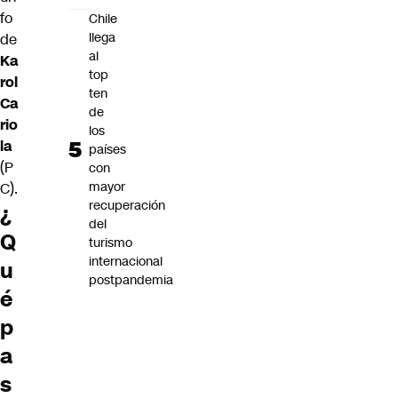
fo
Chile
llega
de
al
Ka
top
rol
ten
Ca
de
rio
los
la
países
(P
con
mayor
C).
recuperación
¿
del
Q
turismo
internacional
u
postpandemia
é
p
a
s