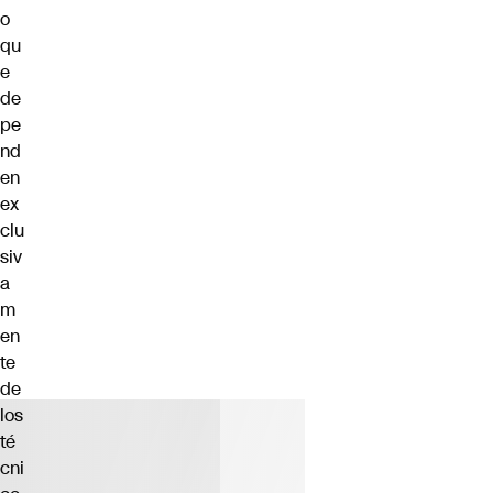
o
qu
e
de
pe
nd
en
ex
clu
siv
a
m
en
te
de
los
té
cni