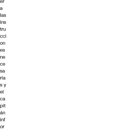
er
a
las
ins
tru
cci
on
es
ne
ce
sa
ria
s y
el
ca
pit
án
inf
or