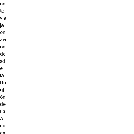
en
te
via
ja
en
avi
ón
de
sd
e
la
Re
gi
ón
de
La
Ar
au
ca