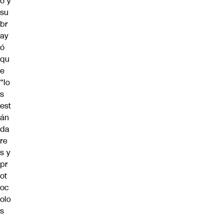
ó y
su
br
ay
ó
qu
e
“lo
s
est
án
da
re
s y
pr
ot
oc
olo
s