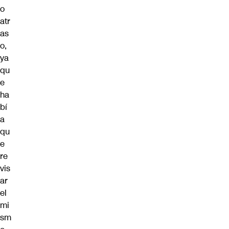
o
atr
as
o,
ya
qu
e
ha
bí
a
qu
e
re
vis
ar
el
mi
sm