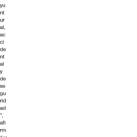
yu
nt
ur
al,
ac
ci
de
nt
al
y
de
se
gu
rid
ad
”,
afi
rm