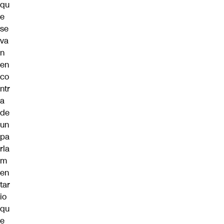
qu
e
se
va
n
en
co
ntr
a
de
un
pa
rla
m
en
tar
io
qu
e