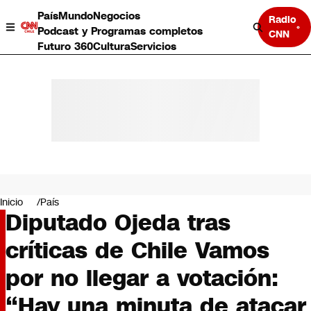
País
Mundo
Negocios
Radio
Podcast y Programas completos
CNN
Futuro 360
Cultura
Servicios
País
Mundo
Negocios
Inicio
País
Diputado Ojeda tras
Deportes
Programas completos
críticas de Chile Vamos
Cultura
Servicios
por no llegar a votación:
Bits
CNN Data
“Hay una minuta de atacar
CNN tiempo