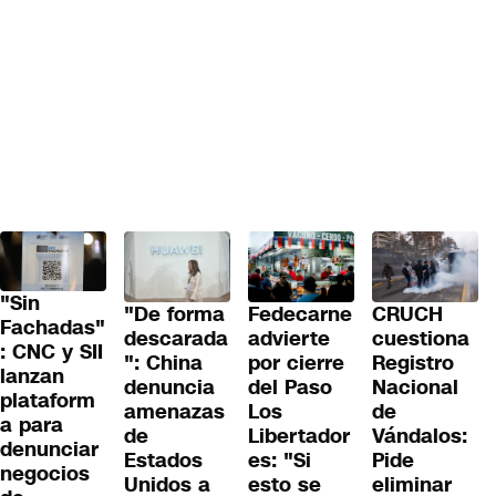
"Sin
"De forma
Fedecarne
CRUCH
Fachadas"
descarada
advierte
cuestiona
: CNC y SII
": China
por cierre
Registro
lanzan
denuncia
del Paso
Nacional
plataform
amenazas
Los
de
a para
de
Libertador
Vándalos:
denunciar
Estados
es: "Si
Pide
negocios
Unidos a
esto se
eliminar