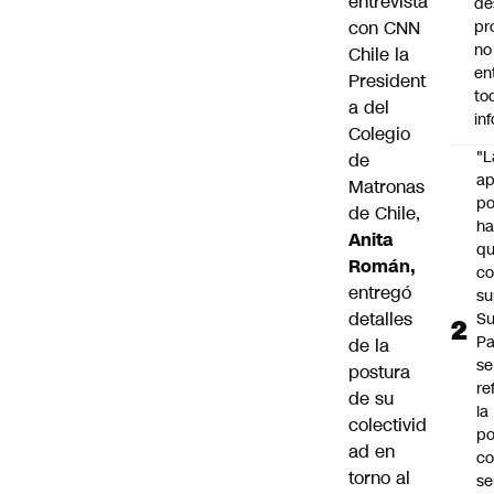
entrevista
de
con CNN
pr
no
Chile la
en
President
to
a del
in
Colegio
"L
de
ap
Matronas
po
de Chile,
h
Anita
q
Román,
c
entregó
su
detalles
Su
P
de la
se
postura
re
de su
la
colectivid
po
ad en
co
torno al
se