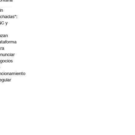
ontaña
in
chadas":
NC y
nzan
ataforma
ra
nunciar
gocios
e
ncionamiento
regular