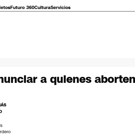
letos
Futuro 360
Cultura
Servicios
nunciar a quienes aborte
MÁS
O
is
rdero