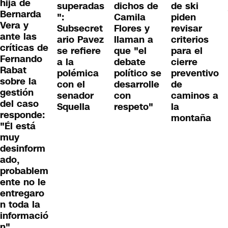
hija de
superadas
dichos de
de ski
Bernarda
":
Camila
piden
Vera y
Subsecret
Flores y
revisar
ante las
ario Pavez
llaman a
criterios
críticas de
se refiere
que "el
para el
Fernando
a la
debate
cierre
Rabat
polémica
político se
preventivo
sobre la
con el
desarrolle
de
gestión
senador
con
caminos a
del caso
Squella
respeto"
la
responde:
montaña
"Él está
muy
desinform
ado,
probablem
ente no le
entregaro
n toda la
informació
n"