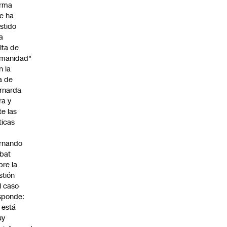
irma
e ha
istido
a
alta de
manidad"
n la
ja de
rnarda
ra y
te las
íticas
rnando
bat
bre la
stión
l caso
sponde:
l está
uy