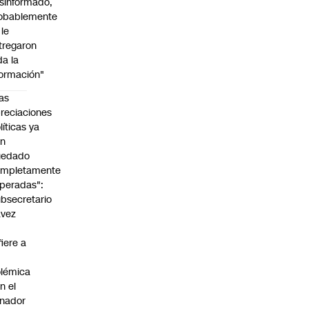
sinformado,
obablemente
 le
tregaron
da la
formación"
as
reciaciones
líticas ya
an
uedado
ompletamente
peradas":
bsecretario
avez
fiere a
lémica
n el
nador