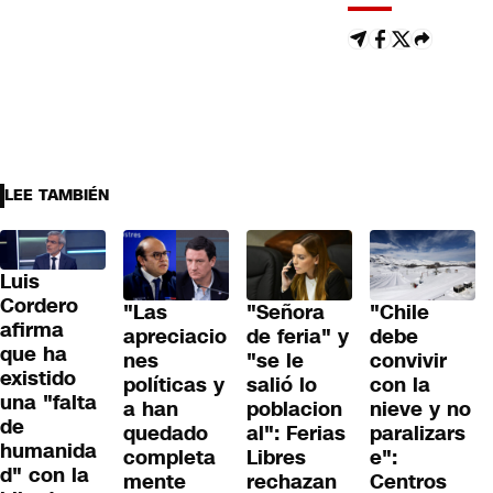
LEE TAMBIÉN
Luis
Cordero
"Las
"Señora
"Chile
afirma
apreciacio
de feria" y
debe
que ha
nes
"se le
convivir
existido
políticas y
salió lo
con la
una "falta
a han
poblacion
nieve y no
de
quedado
al": Ferias
paralizars
humanida
completa
Libres
e":
d" con la
mente
rechazan
Centros