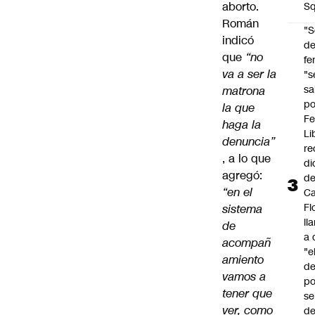
aborto.
Sq
Román
"S
indicó
d
que
“no
fe
va a ser la
"s
sa
matrona
po
la que
Fe
haga la
Li
denuncia”
re
, a lo que
di
agregó:
d
“en el
Ca
Fl
sistema
ll
de
a 
acompañ
"e
amiento
d
vamos a
po
tener que
se
ver, como
de