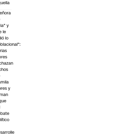
uella
eñora
e
ria" y
e le
lió lo
blacional":
rias
bres
chazan
chos
e
mila
ores y
aman
que
l
ebate
lítico
sarrolle