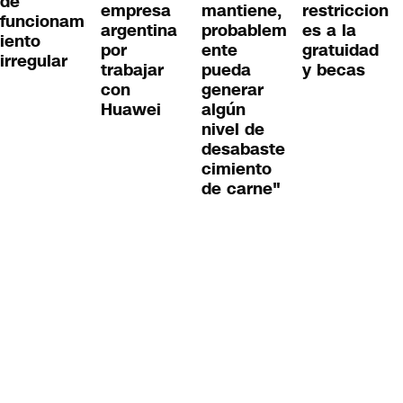
de
empresa
mantiene,
restriccion
funcionam
argentina
probablem
es a la
iento
por
ente
gratuidad
irregular
trabajar
pueda
y becas
con
generar
Huawei
algún
nivel de
desabaste
cimiento
de carne"