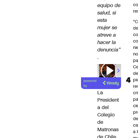
c
equipo de
re
salud, si
esta
"C
mujer se
d
atreve a
co
co
hacer la
ni
denuncia”
n
.
pa
Ce
00:00
/
01
de
pi
powered
re
by
La
cr
pa
President
ci
a del
pr
Colegio
d
de
c
Matronas
a 
de Chile