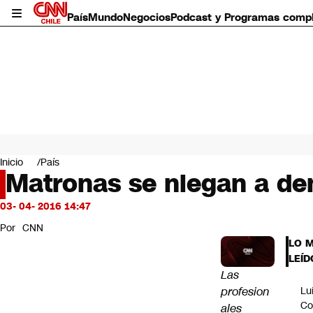
País
Mundo
Negocios
Podcast y Programas comp
País
Mundo
Inicio
País
Negocios
Matronas se niegan a de
Deportes
Programas completos
03- 04- 2016 14:47
Cultura
Por
CNN
Servicios
LO 
Bits
LEÍD
CNN Data
Las
CNN tiempo
profesion
Lu
Futuro 360
Co
ales
Opinión