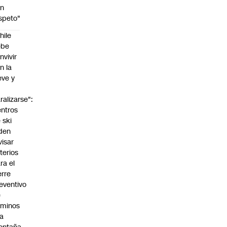
on
speto"
hile
ebe
nvivir
n la
eve y
o
ralizarse":
ntros
:00
 ski
den
visar
iterios
ra el
erre
eventivo
e
aminos
la