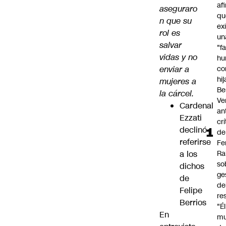
af
aseguraro
qu
n que su
ex
rol es
un
salvar
"f
vidas y no
hu
enviar a
co
hi
mujeres a
Be
la cárcel.
Ve
Cardenal
an
Ezzati
cr
declinó
de
referirse
Fe
a los
Ra
so
dichos
ge
de
de
Felipe
re
Berrios
"É
En
m