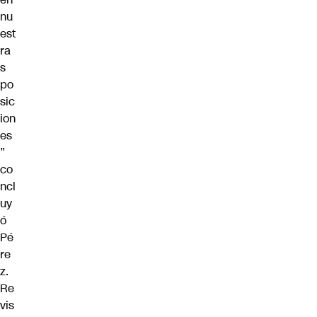
nu
est
ra
s
po
sic
ion
es
”
co
ncl
uy
ó
Pé
re
z.
Re
vis