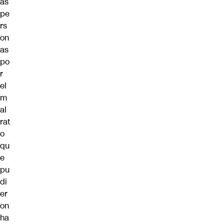
as
pe
rs
on
as
po
r
el
m
al
rat
o
qu
e
pu
di
er
on
ha