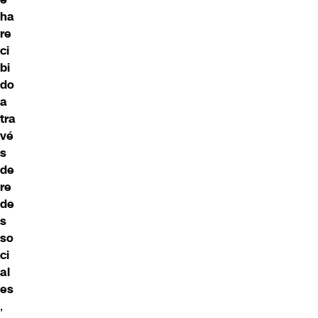
ha
re
ci
bi
do
a
tra
vé
s
de
re
de
s
so
ci
al
es
,