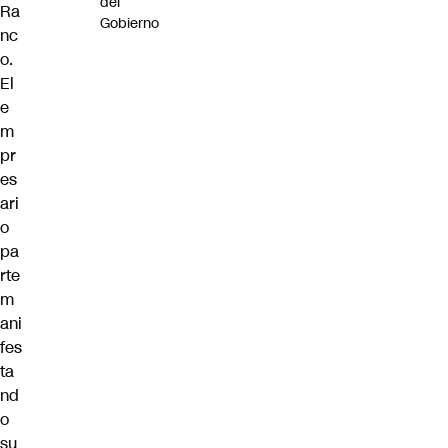
del
Ra
Gobierno
nc
o.
El
e
m
pr
es
ari
o
pa
rte
m
ani
fes
ta
nd
o
su