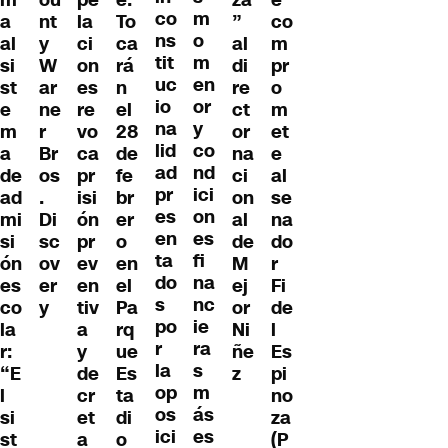
co
m
a
nt
la
”
co
To
ns
o
al
y
ci
al
m
ca
tit
m
si
W
on
di
pr
rá
uc
en
st
ar
es
re
o
n
io
or
e
ne
re
ct
m
el
na
y
m
r
vo
or
et
28
lid
co
a
Br
ca
na
e
de
ad
nd
de
os
pr
ci
al
fe
pr
ici
ad
.
isi
on
se
br
es
on
mi
Di
ón
al
na
er
en
es
si
sc
pr
de
do
o
ta
fi
ón
ov
ev
M
r
en
do
na
es
er
en
ej
Fi
el
s
nc
co
y
tiv
or
de
Pa
po
ie
la
a
Ni
l
rq
r
ra
r:
y
ñe
Es
ue
la
s
“E
de
z
pi
Es
op
m
l
cr
no
ta
os
ás
si
et
za
di
ici
es
st
a
(P
o