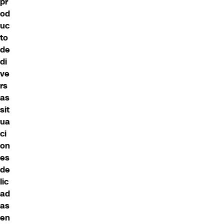
pr
od
uc
to
de
di
ve
rs
as
sit
ua
ci
on
es
de
lic
ad
as
en