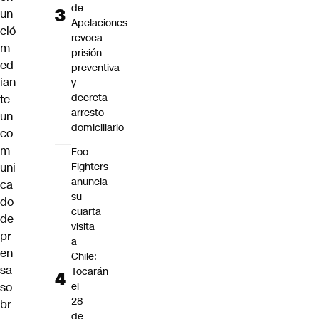
de
un
Apelaciones
ció
revoca
m
prisión
ed
preventiva
ian
y
decreta
te
arresto
un
domiciliario
co
m
Foo
uni
Fighters
anuncia
ca
su
do
cuarta
de
visita
pr
a
en
Chile:
sa
Tocarán
so
el
28
br
de