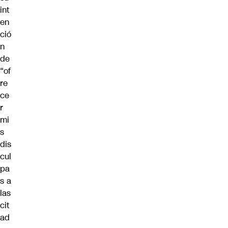
int
en
ció
n
de
“of
re
ce
r
mi
s
dis
cul
pa
s a
las
cit
ad