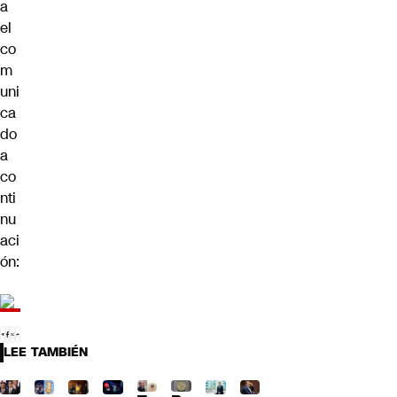
a
el
co
m
uni
ca
do
a
co
nti
nu
aci
ón:
LEE TAMBIÉN