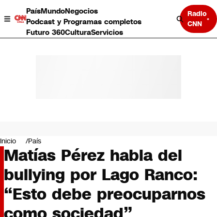
País
Mundo
Negocios
Radio
Podcast y Programas completos
CNN
Futuro 360
Cultura
Servicios
País
Mundo
Negocios
Inicio
País
Matías Pérez habla del
Deportes
Programas completos
bullying por Lago Ranco:
Cultura
Servicios
“Esto debe preocuparnos
Bits
CNN Data
como sociedad”
CNN tiempo