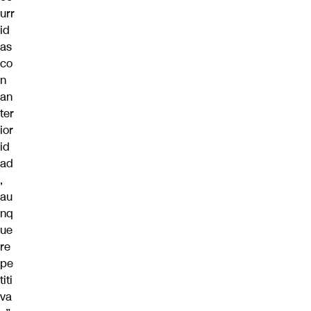
urr
id
as
co
n
an
ter
ior
id
ad
,
au
nq
ue
re
pe
titi
va