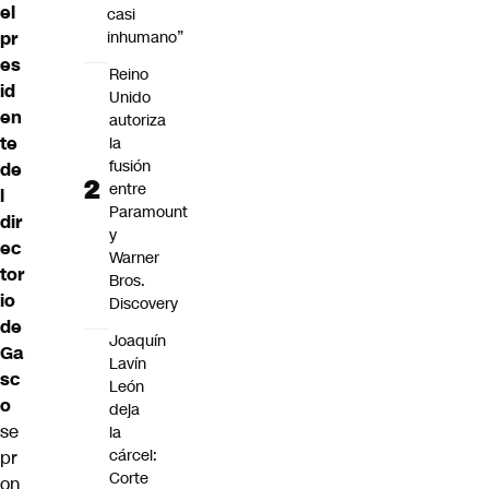
el
casi
pr
inhumano”
es
Reino
id
Unido
en
autoriza
te
la
fusión
de
entre
l
Paramount
dir
y
ec
Warner
tor
Bros.
io
Discovery
de
Joaquín
Ga
Lavín
sc
León
o
deja
se
la
cárcel:
pr
Corte
on