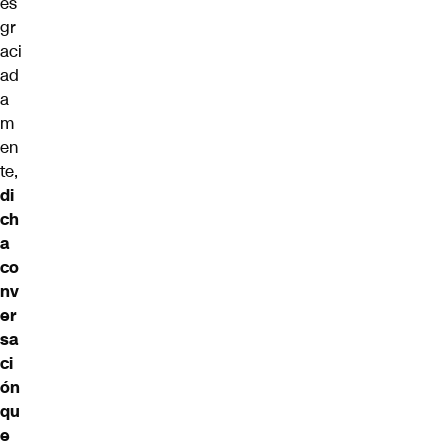
es
gr
aci
ad
a
m
en
te,
di
ch
a
co
nv
er
sa
ci
ón
qu
e