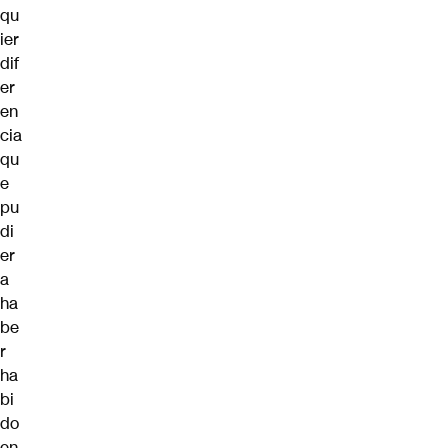
qu
ier
dif
er
en
cia
qu
e
pu
di
er
a
ha
be
r
ha
bi
do
en