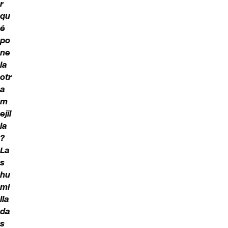
r
qu
é
po
ne
la
otr
a
m
ejil
la
?
La
s
hu
mi
lla
da
s