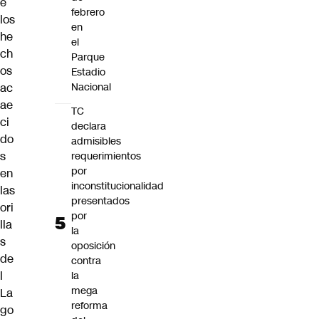
e
febrero
los
en
he
el
ch
Parque
os
Estadio
ac
Nacional
ae
TC
ci
declara
do
admisibles
s
requerimientos
por
en
inconstitucionalidad
las
presentados
ori
por
lla
la
s
oposición
de
contra
l
la
mega
La
reforma
go