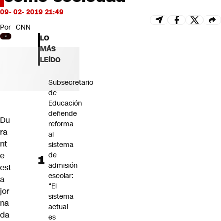
Futuro 360
09- 02- 2019 21:49
Opinión
Por
CNN
LO
MÁS
LEÍDO
Subsecretario
de
Educación
defiende
Du
reforma
ra
al
nt
sistema
e
de
admisión
est
escolar:
a
“El
jor
sistema
na
actual
da
es