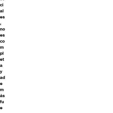
ci
al
es
,
no
es
co
m
pl
et
a
y
ad
e
m
ás
fu
e