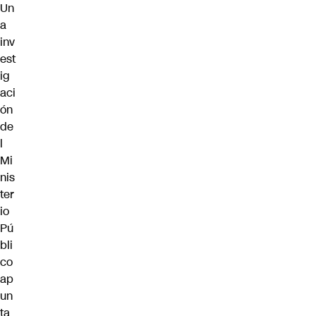
Un
a
inv
est
ig
aci
ón
de
l
Mi
nis
ter
io
Pú
bli
co
ap
un
ta