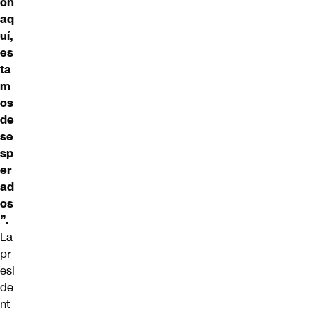
ón
aq
uí,
es
ta
m
os
de
se
sp
er
ad
os
”.
La
pr
esi
de
nt