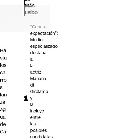
Futuro 360
MÁS
Opinión
LEÍDO
“Genera
expectación”:
Medio
especializado
Ha
destaca
sta
a
los
la
ca
actriz
Mariana
rro
di
s
Girolamo
lan
y
za
la
ag
incluye
ua
entre
de
las
posibles
Ca
candidatas