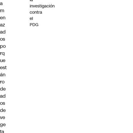
a
investigación
m
contra
en
el
az
PDG
ad
os
po
rq
ue
est
án
ro
de
ad
os
de
ve
ge
ta