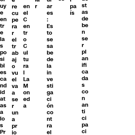
e
st
uy
en
r
ar
pa
re
as
e
el
es
ís
cu
de
en
C
:
pe
be
tr
en
Es
ra
n
e
tr
to
r
se
la
o
se
el
r
s
C
sa
tr
pl
po
ul
be
ab
an
si
tu
de
aj
ifi
bl
ra
la
o
ca
es
l
in
vu
da
ca
La
ve
el
s
nd
M
sti
va
co
id
on
ga
a
n
at
ed
ci
se
an
as
a
ón
r
ti
a
co
un
ci
lo
nt
a
pa
s
ra
pr
ci
Pr
el
io