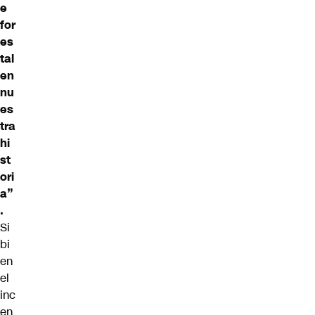
e
for
es
tal
en
nu
es
tra
hi
st
ori
a”
.
Si
bi
en
el
inc
en