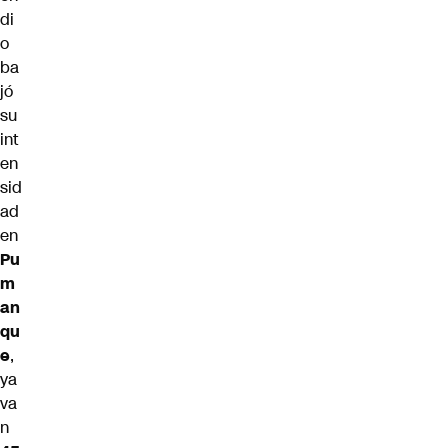
di
o
ba
jó
su
int
en
sid
ad
en
Pu
m
an
qu
e
,
ya
va
n