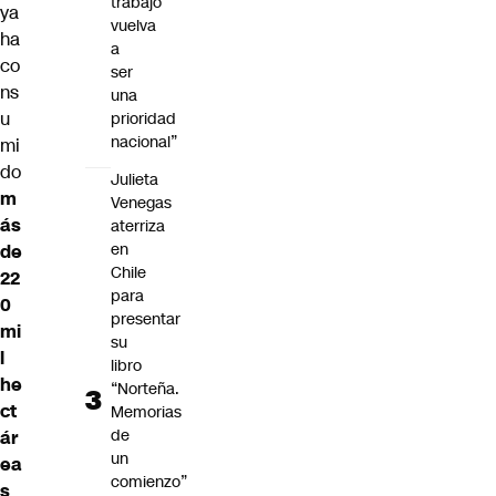
trabajo
ya
vuelva
ha
a
co
ser
ns
una
u
prioridad
nacional”
mi
do
Julieta
m
Venegas
ás
aterriza
en
de
Chile
22
para
0
presentar
mi
su
l
libro
he
“Norteña.
ct
Memorias
de
ár
un
ea
comienzo”
s