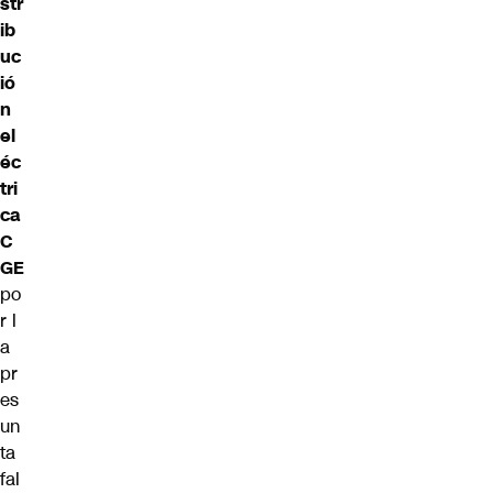
str
ib
uc
ió
n
el
éc
tri
ca
C
GE
po
r l
a
pr
es
un
ta
fal