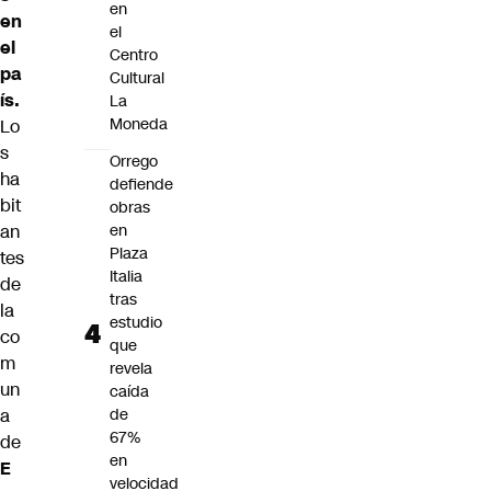
en
en
el
el
Centro
pa
Cultural
ís.
La
Moneda
Lo
s
Orrego
ha
defiende
bit
obras
an
en
Plaza
tes
Italia
de
tras
la
estudio
co
que
m
revela
un
caída
a
de
67%
de
en
E
velocidad