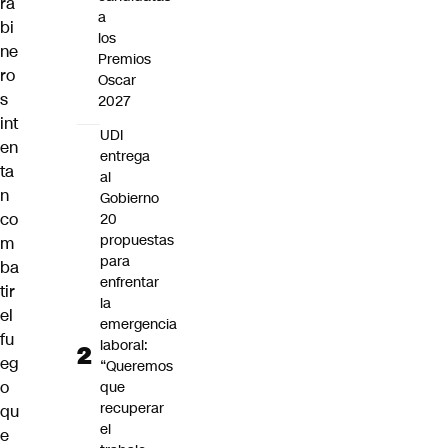
ra
a
bi
los
ne
Premios
ro
Oscar
s
2027
int
UDI
en
entrega
ta
al
n
Gobierno
co
20
propuestas
m
para
ba
enfrentar
tir
la
el
emergencia
fu
laboral:
eg
“Queremos
o
que
recuperar
qu
el
e