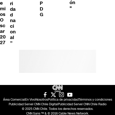
ón
e
P
ri
"
mi
D
da
os
G
d
O
na
sc
ci
ar
on
20
al
27
”
Área Comercial
En Vivo
Nosotros
Política de privacidad
Términos y condiciones
Publicidad Servel CNN Chile Digital
Publicidad Servel CNN Chile Radio
© 2025 CNN Chile. Todos los derechos reservados.
CNN Sans ™ & © 2016 Cable News Network.