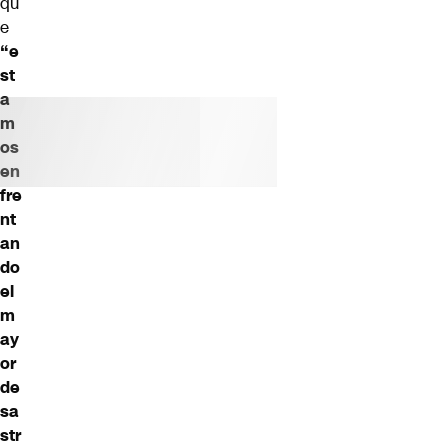
qu
e
“e
st
a
m
os
en
fre
nt
an
do
el
m
ay
or
de
sa
str