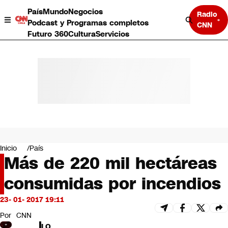
País
Mundo
Negocios
Radio
Podcast y Programas completos
CNN
Futuro 360
Cultura
Servicios
País
Mundo
Negocios
Inicio
País
Más de 220 mil hectáreas
Deportes
Programas completos
consumidas por incendios
Cultura
Servicios
23- 01- 2017 19:11
Bits
CNN Data
Por
CNN
CNN tiempo
LO