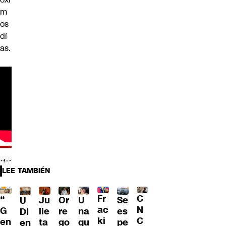
m
os
dí
as.
LEE TAMBIÉN
Fr
C
“
Ju
Or
U
Se
U
ac
N
G
lie
re
na
es
DI
ki
C
en
ta
go
qu
pe
en