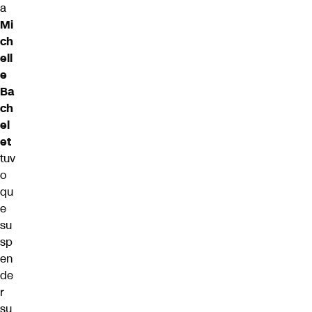
a
Mi
ch
ell
e
Ba
ch
el
et
tuv
o
qu
e
su
sp
en
de
r
su