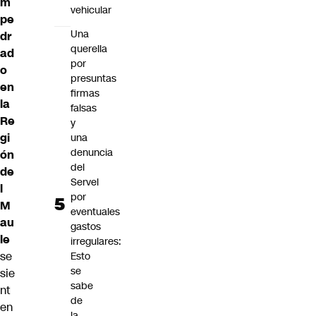
m
vehicular
pe
Una
dr
querella
ad
por
o
presuntas
en
firmas
la
falsas
Re
y
gi
una
denuncia
ón
del
de
Servel
l
por
M
eventuales
au
gastos
le
irregulares:
se
Esto
se
sie
sabe
nt
de
en
la