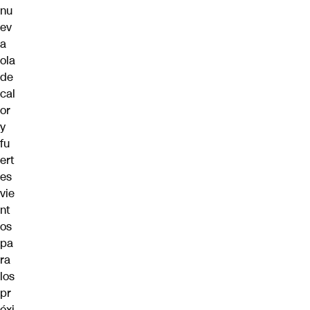
nu
ev
a
ola
de
cal
or
y
fu
ert
es
vie
nt
os
pa
ra
los
pr
óxi