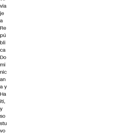
via
je
a
Re
pú
bli
ca
Do
mi
nic
an
a y
Ha
ití,
y
so
stu
vo