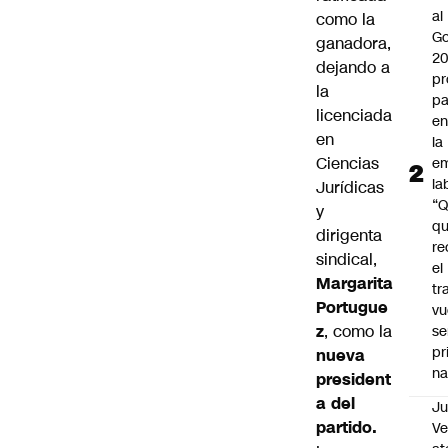
al
como la
Go
ganadora,
2
dejando a
pr
la
pa
licenciada
en
en
la
Ciencias
em
la
Jurídicas
“
y
q
dirigenta
re
sindical,
el
Margarita
tr
Portugue
vu
z
, como la
se
pr
nueva
na
president
a del
Ju
partido.
V