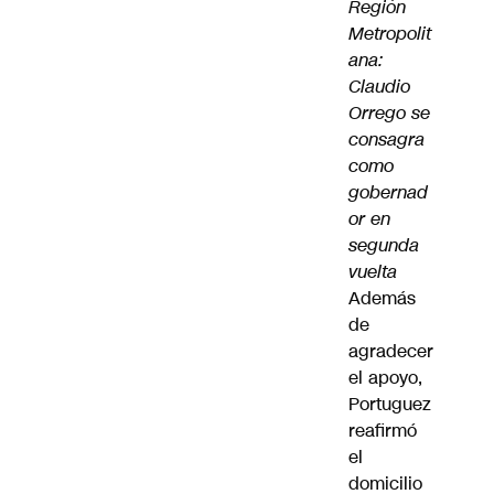
Región
Metropolit
ana:
Claudio
Orrego se
consagra
como
gobernad
or en
segunda
vuelta
Además
de
agradecer
el apoyo,
Portuguez
reafirmó
el
domicilio