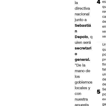
es
la
q
directiva
re
nacional
ca
junto a
d
Sebastiá
e
n
ve
Depolo
, q
ve
uien será
U
secretari
qu
o
po
general.
pr
fi
“De la
fa
mano de
u
los
de
gobiernos
de
locales y
Se
con
po
nuestra
ev
ga
apuesta