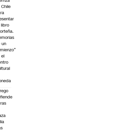
erriza
 Chile
ra
esentar
 libro
orteña.
emorias
 un
mienzo”
 el
ntro
ltural
a
oneda
rego
fiende
ras
n
aza
lia
as