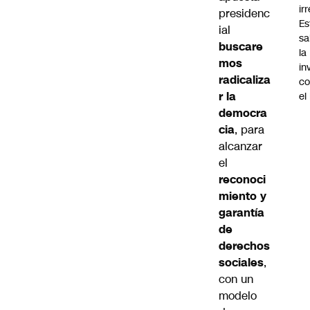
ir
presidenc
Es
ial
sa
buscare
la
mos
in
radicaliza
co
r la
el
democra
cia
, para
alcanzar
el
reconoci
miento y
garantía
de
derechos
sociales
,
con un
modelo