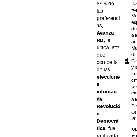
89% de
“G
ex
las
Me
preferenci
es
as,
de
Avanza
a l
RD
, la
ac
única lista
Ma
que
di
Gi
competía
y l
en las
in
eleccione
en
s
po
internas
ca
de
a 
Revolució
Pr
Os
n
20
Democrá
tica
, fue
UD
ratificada
en