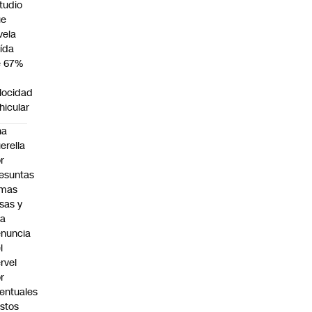
tudio
ue
vela
ída
e 67%
n
locidad
hicular
na
erella
r
esuntas
rmas
lsas y
na
nuncia
l
rvel
r
entuales
stos