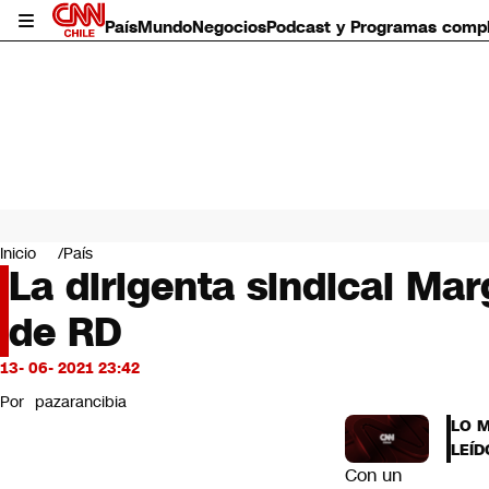
País
Mundo
Negocios
Podcast y Programas comp
País
Mundo
Inicio
País
Negocios
La dirigenta sindical Mar
Deportes
de RD
Programas completos
Cultura
Servicios
13- 06- 2021 23:42
Bits
Por
pazarancibia
CNN Data
LO 
CNN tiempo
LEÍD
Futuro 360
Con un
Opinión