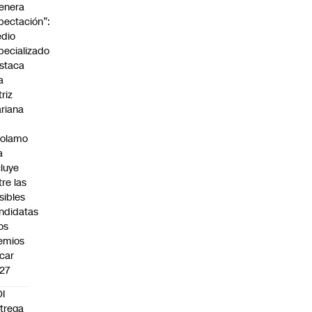
enera
pectación”:
dio
pecializado
staca
a
triz
riana
rolamo
a
cluye
tre las
sibles
ndidatas
los
emios
car
27
I
trega