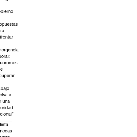
bierno
0
opuestas
ra
frentar
ergencia
boral:
Queremos
ue
cuperar
abajo
elva a
r una
ioridad
cional”
lieta
enegas