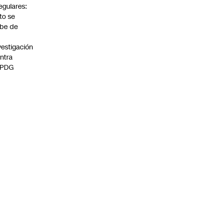
regulares:
to se
be de
vestigación
ntra
 PDG