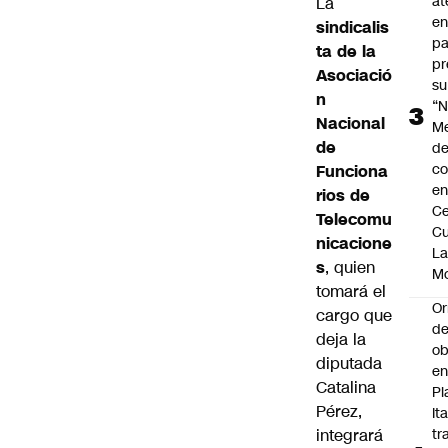
at
La
en
sindicalis
pa
ta de la
pr
Asociació
su
n
“N
Nacional
M
de
de
co
Funciona
en
rios de
Ce
Telecomu
Cu
nicacione
L
s
, quien
M
tomará el
Or
cargo que
de
deja la
ob
diputada
e
Catalina
Pl
Pérez,
Ita
integrará
tr