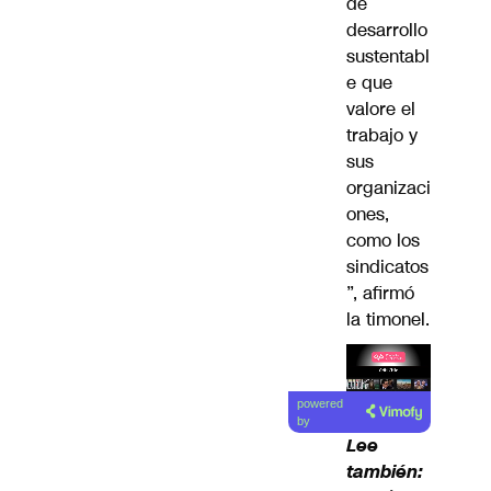
de
desarrollo
sustentabl
e que
valore el
trabajo y
sus
organizaci
ones,
como los
sindicatos
”, afirmó
la timonel.
Lea el
powered
artículo
by
Lee
también: