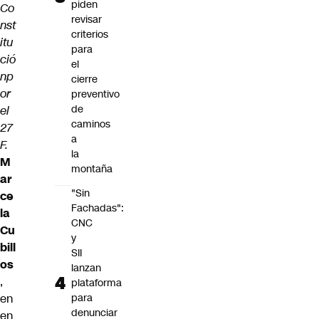
piden
Co
revisar
nst
criterios
itu
para
ció
el
np
cierre
or
preventivo
de
el
caminos
27
a
F.
la
M
montaña
ar
"Sin
ce
Fachadas":
la
CNC
Cu
y
bill
SII
os
lanzan
,
plataforma
en
para
denunciar
en