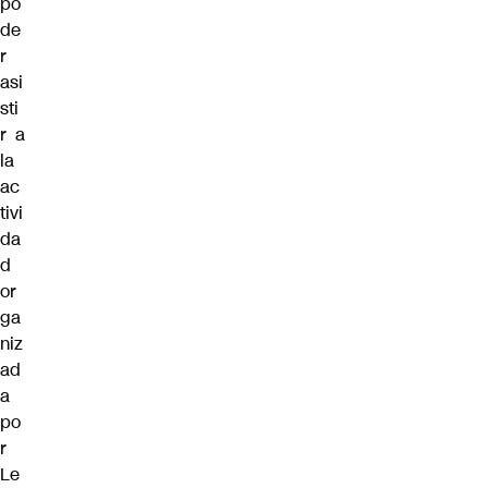
po
de
r
asi
sti
r a
la
ac
tivi
da
d
or
ga
niz
ad
a
po
r
Le