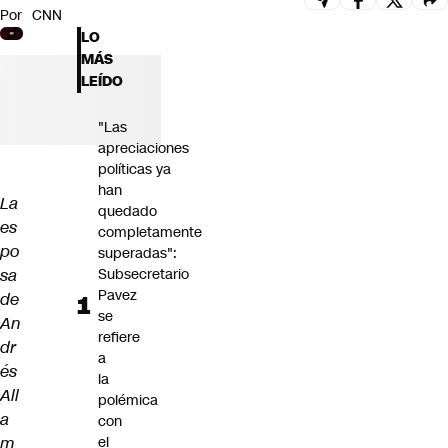
Por
CNN
Futuro 360
LO
Opinión
MÁS
LEÍDO
"Las
apreciaciones
políticas ya
han
La
quedado
es
completamente
po
superadas":
sa
Subsecretario
Pavez
de
se
An
refiere
dr
a
és
la
All
polémica
a
con
m
el