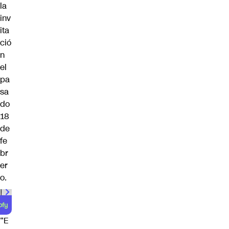
la
inv
ita
ció
n
el
pa
sa
do
18
de
fe
br
er
o.
“E