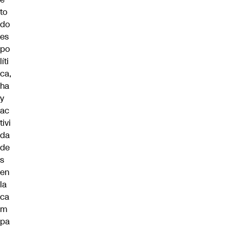
to
do
es
po
líti
ca,
ha
y
ac
tivi
da
de
s
en
la
ca
m
pa