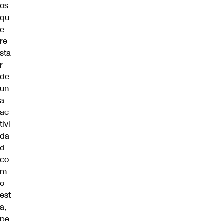
os
qu
e
re
sta
r
de
un
a
ac
tivi
da
d
co
m
o
est
a,
pe