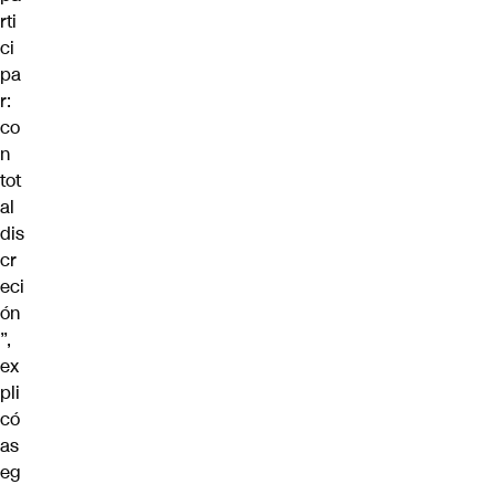
rti
ci
pa
r:
co
n
tot
al
dis
cr
eci
ón
”,
ex
pli
có
as
eg