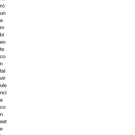
ró
un
a
m
bi
en
te
co
n
tal
vir
ule
nci
a
co
n
est
e