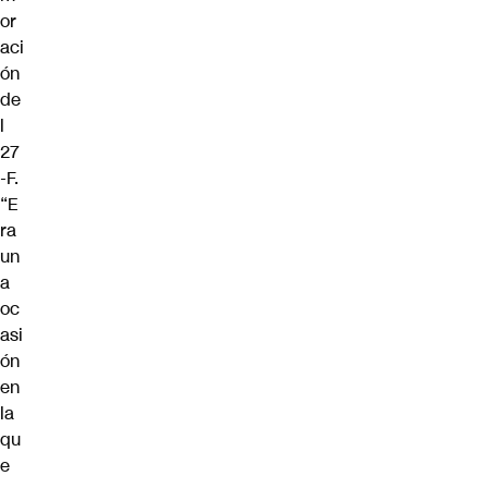
or
aci
ón
de
l
27
-F.
“E
ra
un
a
oc
asi
ón
en
la
qu
e