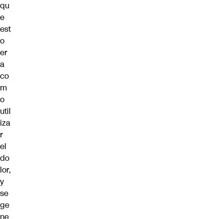
qu
e
est
o
er
a
co
m
o
util
iza
r
el
do
lor,
y
se
ge
ne