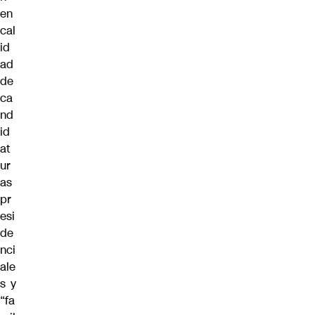
en
cal
id
ad
de
ca
nd
id
at
ur
as
pr
esi
de
nci
ale
s y
“fa