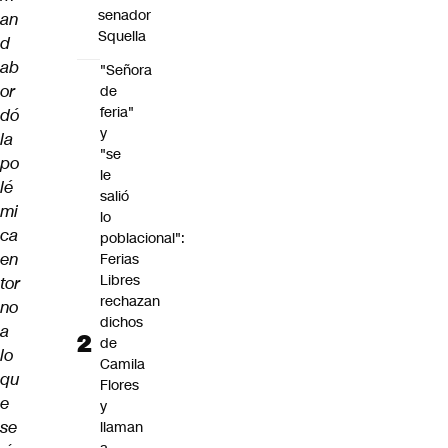
senador
an
Squella
d
ab
"Señora
or
de
feria"
dó
y
la
"se
po
le
lé
salió
mi
lo
ca
poblacional":
en
Ferias
Libres
tor
rechazan
no
dichos
a
de
lo
Camila
qu
Flores
e
y
se
llaman