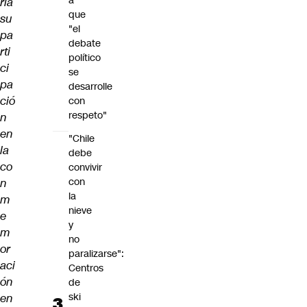
a
ría
que
su
"el
pa
debate
rti
político
ci
se
pa
desarrolle
ció
con
respeto"
n
en
"Chile
la
debe
co
convivir
con
n
la
m
nieve
e
y
m
no
or
paralizarse":
aci
Centros
ón
de
ski
en