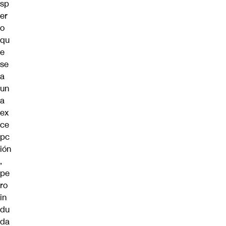
sp
er
o
qu
e
se
a
un
a
ex
ce
pc
ión
,
pe
ro
in
du
da