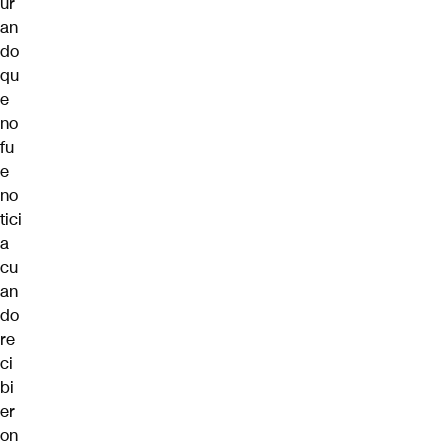
ur
an
do
qu
e
no
fu
e
no
tici
a
cu
an
do
re
ci
bi
er
on