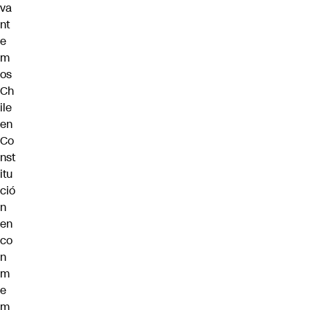
va
nt
e
m
os
Ch
ile
en
Co
nst
itu
ció
n
en
co
n
m
e
m