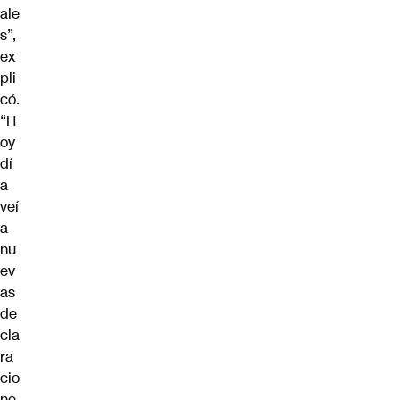
ale
s”,
ex
pli
có.
“H
oy
dí
a
veí
a
nu
ev
as
de
cla
ra
cio
ne