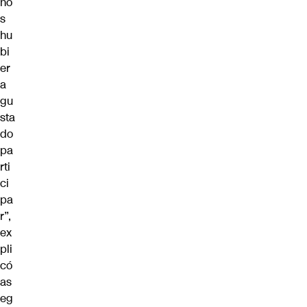
no
s
hu
bi
er
a
gu
sta
do
pa
rti
ci
pa
r”,
ex
pli
có
as
eg