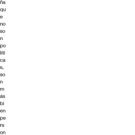
ña
qu
e
no
so
n
po
líti
ca
s,
so
n
m
ás
bi
en
pe
rs
on