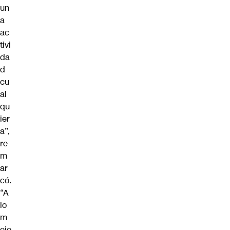
un
a
ac
tivi
da
d
cu
al
qu
ier
a”,
re
m
ar
có.
“A
lo
m
ejo