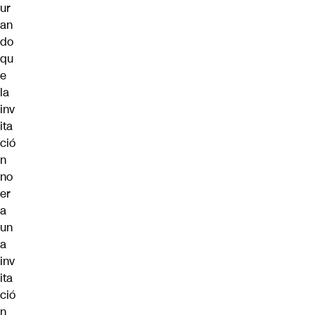
ur
an
do
qu
e
la
inv
ita
ció
n
no
er
a
un
a
inv
ita
ció
n