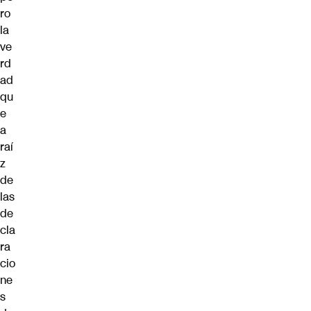
ro
la
ve
rd
ad
qu
e
a
raí
z
de
las
de
cla
ra
cio
ne
s