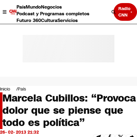
País
Mundo
Negocios
Radio
Podcast y Programas completos
CNN
Futuro 360
Cultura
Servicios
País
Mundo
Negocios
Inicio
País
Marcela Cubillos: “Provoca
Deportes
Programas completos
dolor que se piense que
Cultura
Servicios
todo es política”
Bits
CNN Data
26- 02- 2013 21:32
CNN tiempo