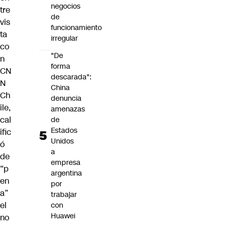
negocios
tre
de
vis
funcionamiento
ta
irregular
co
"De
n
forma
CN
descarada":
N
China
Ch
denuncia
ile,
amenazas
cal
de
Estados
ific
Unidos
ó
a
de
empresa
“p
argentina
en
por
a”
trabajar
el
con
Huawei
no