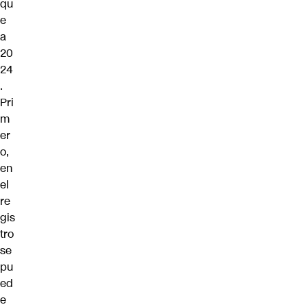
qu
e
a
20
24
.
Pri
m
er
o,
en
el
re
gis
tro
se
pu
ed
e