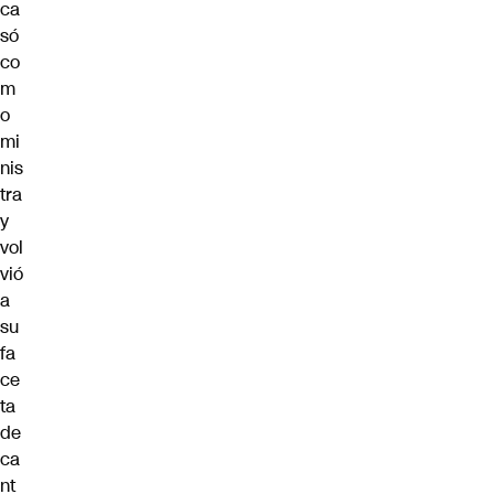
ca
só
co
m
o
mi
nis
tra
y
vol
vió
a
su
fa
ce
ta
de
ca
nt