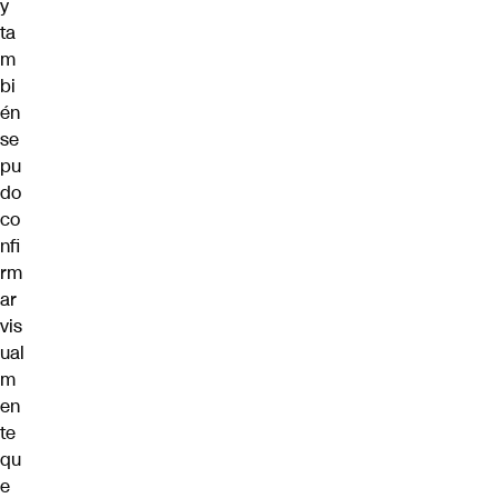
y
ta
m
bi
én
se
pu
do
co
nfi
rm
ar
vis
ual
m
en
te
qu
e