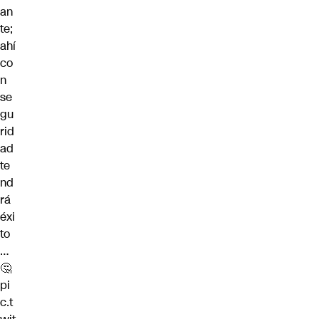
an
te;
ahí
co
n
se
gu
rid
ad
te
nd
rá
éxi
to
…
🤔
pi
c.t