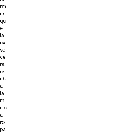
rm
ar
qu
e
la
ex
vo
ce
ra
us
ab
a
la
mi
sm
a
ro
pa