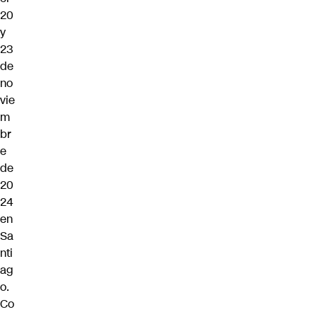
20
y
23
de
no
vie
m
br
e
de
20
24
en
Sa
nti
ag
o.
Co