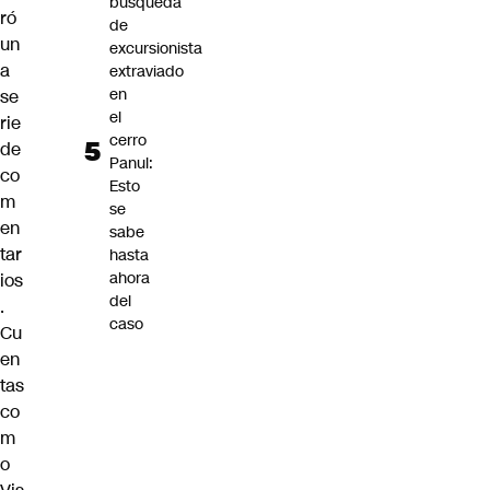
búsqueda
ró
de
un
excursionista
a
extraviado
en
se
el
rie
cerro
de
Panul:
co
Esto
m
se
en
sabe
tar
hasta
ahora
ios
del
.
caso
Cu
en
tas
co
m
o