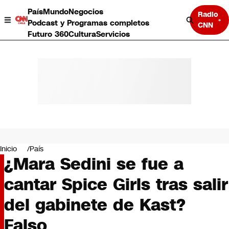
País
Mundo
Negocios
Radio
Podcast y Programas completos
CNN
Futuro 360
Cultura
Servicios
País
Mundo
Negocios
Inicio
País
¿Mara Sedini se fue a
Deportes
Programas completos
cantar Spice Girls tras salir
Cultura
Servicios
del gabinete de Kast?
Bits
CNN Data
Falso
CNN tiempo