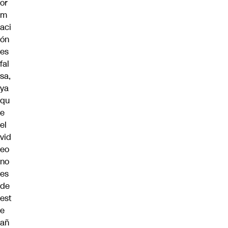
or
m
aci
ón
es
fal
sa,
ya
qu
e
el
vid
eo
no
es
de
est
e
añ