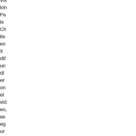
Vis
ión
Pa
ís
Ch
ile
en
X
dif
un
di
er
on
el
vid
eo,
as
eg
ur