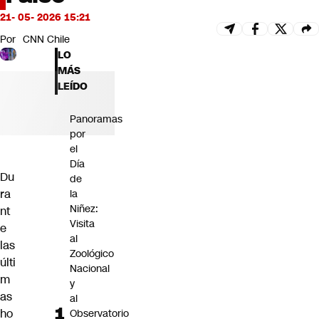
Futuro 360
21- 05- 2026 15:21
Opinión
Por
CNN Chile
LO
MÁS
LEÍDO
Panoramas
por
el
Día
Du
de
ra
la
Niñez:
nt
Visita
e
al
las
Zoológico
últi
Nacional
m
y
as
al
ho
Observatorio