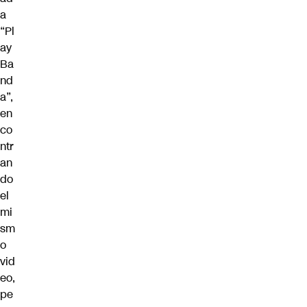
a
“Pl
ay
Ba
nd
a”
,
en
co
ntr
an
do
el
mi
sm
o
vid
eo,
pe