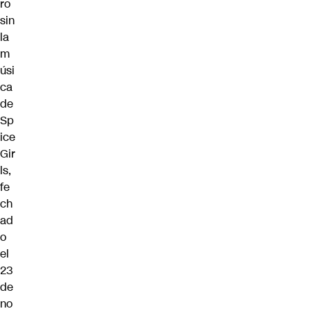
ro
sin
la
m
úsi
ca
de
Sp
ice
Gir
ls,
fe
ch
ad
o
el
23
de
no