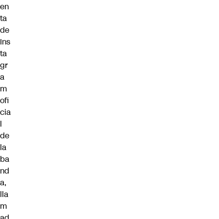
en
ta
de
Ins
ta
gr
a
m
ofi
cia
l
de
la
ba
nd
a,
lla
m
ad