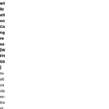
eri
liz
ati
on
Co
ng
re
ss
(W
FH
SS
)
re
ali
za
da
en
tre
el