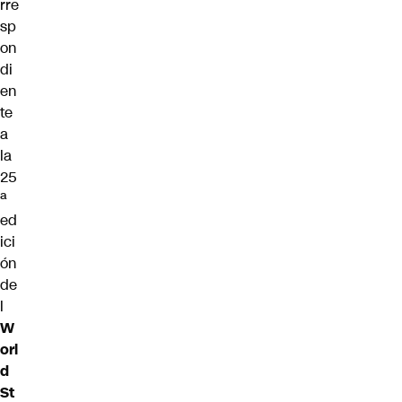
rre
sp
on
di
en
te
a
la
25
ª
ed
ici
ón
de
l
W
orl
d
St