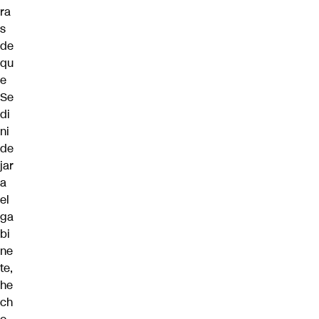
ra
s
de
qu
e
Se
di
ni
de
jar
a
el
ga
bi
ne
te,
he
ch