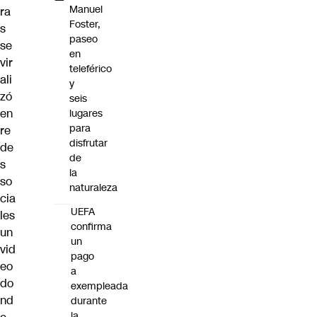
Manuel
ra
Foster,
s
paseo
se
en
vir
teleférico
ali
y
zó
seis
en
lugares
para
re
disfrutar
de
de
s
la
so
naturaleza
cia
UEFA
les
confirma
un
un
vid
pago
eo
a
do
exempleada
nd
durante
la