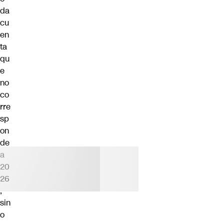
da
cu
en
ta
qu
e
no
co
rre
sp
on
de
a
20
26
,
sin
o