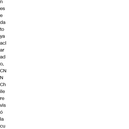
n
es
e
da
to
ya
acl
ar
ad
o,
CN
N
Ch
ile
re
vis
ó
la
cu