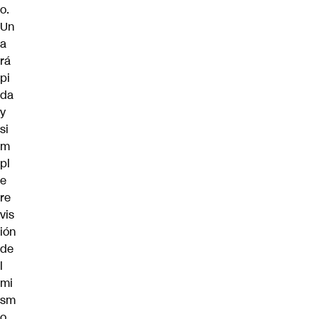
o.
Un
a
rá
pi
da
y
si
m
pl
e
re
vis
ión
de
l
mi
sm
o