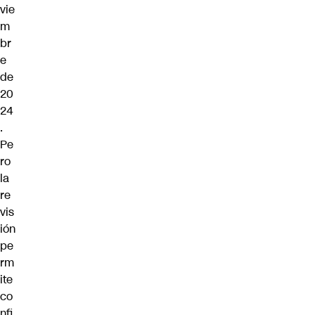
vie
m
br
e
de
20
24
.
Pe
ro
la
re
vis
ión
pe
rm
ite
co
nfi